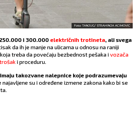
Foto: TANJUG/ STRAHINJA ACIMOVIC
u 250.000 i 300.000
električnih trotineta
, ali svega
tisak da ih je manje na ulicama u odnosu na raniji
a koja treba da povećaju bezbednost pešaka i
vozača
trošak
i proceduru.
a imaju takozvane nalepnice koje podrazumevaju
e najavljene su i određene izmene zakona kako bi se
ta.