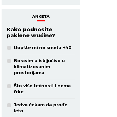
ANKETA
Kako podnosite
paklene vrućine?
Uopšte mi ne smeta +40
Boravim u isključivo u
klimatizovanim
prostorijama
Što više tečnosti i nema
frke
Jedva čekam da prođe
leto