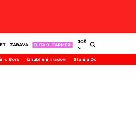
JOŠ
ET
ZABAVA
in u Boru
Izgubljeni gradovi
Stanija Dobrojević