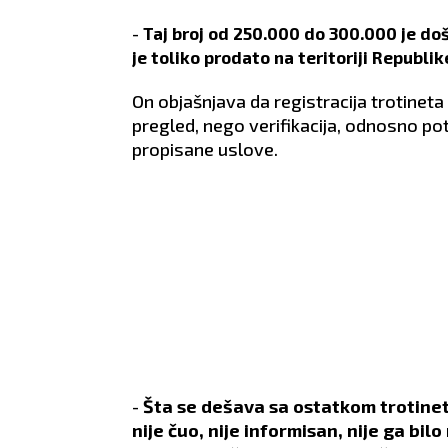
-
Taj broj od 250.000 do 300.000 je doš
je toliko prodato na teritoriji Republik
On objašnjava da registracija trotineta n
pregled, nego verifikacija, odnosno pot
propisane uslove.
-
Šta se dešava sa ostatkom trotineta
nije čuo, nije informisan, nije ga bi