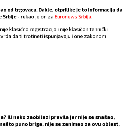
ao od trgovaca. Dakle, otprilike je to informacija da
- rekao je on za
.
e Srbije
Euronews Srbija
ije klasična registracija i nije klasičan tehnički
vrda da ti trotineti ispunjavaju i one zakonom
? Ili neko zaobilazi pravila jer nije se snašao,
lo nešto puno briga, nije se zanimao za ovu oblast,