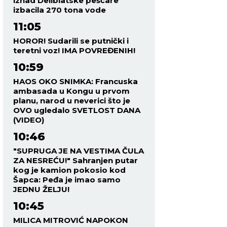
iznad Deliblatske peščare
izbacila 270 tona vode
11:05
HOROR! Sudarili se putnički i
teretni voz! IMA POVREĐENIH!
10:59
HAOS OKO SNIMKA: Francuska
ambasada u Kongu u prvom
planu, narod u neverici što je
OVO ugledalo SVETLOST DANA
(VIDEO)
10:46
"SUPRUGA JE NA VESTIMA ČULA
ZA NESREĆU!" Sahranjen putar
kog je kamion pokosio kod
Šapca: Peđa je imao samo
JEDNU ŽELJU!
10:45
MILICA MITROVIĆ NAPOKON