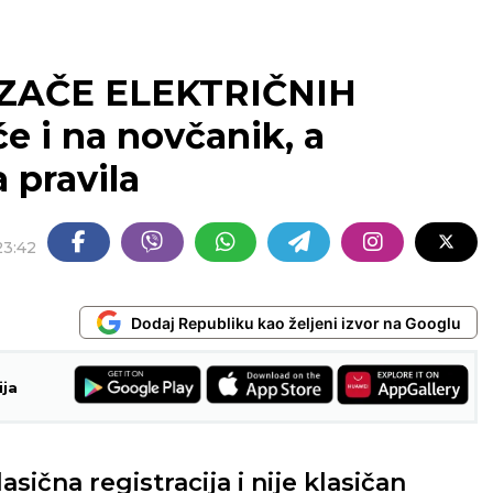
OZAČE ELEKTRIČNIH
 i na novčanik, a
a pravila
23:42
Dodaj Republiku kao željeni izvor na Googlu
ija
lasična registracija i nije klasičan