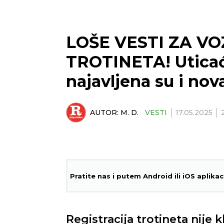
LOŠE VESTI ZA V
TROTINETA! Uticaće
najavljena su i nov
AUTOR:
M. D.
VESTI
17.05.2025
Pratite nas i putem Android ili iOS aplikac
Registracija trotineta nije k