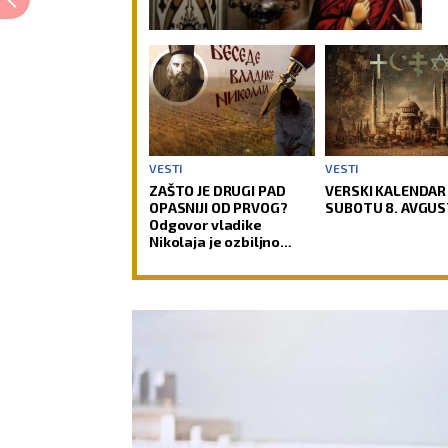
VESTI
VESTI
ZAŠTO JE DRUGI PAD
VERSKI KALENDAR
OPASNIJI OD PRVOG?
SUBOTU 8. AVGUS
Odgovor vladike
Nikolaja je ozbiljno
upozorenje