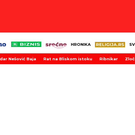
HRONIKA
SV
dar Nešović Baja
Rat na Bliskom istoku
Ribnikar
Zloč