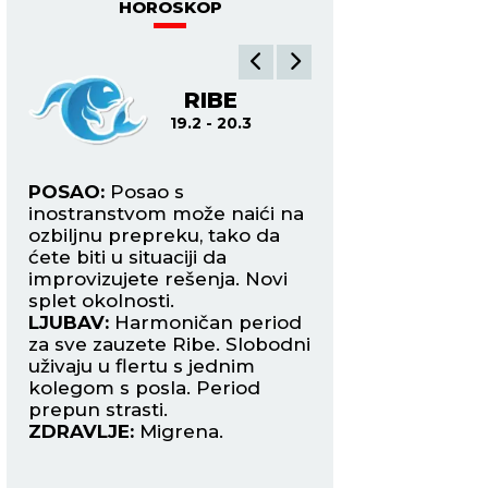
HOROSKOP
A
RIBE
O
19.2 - 20.3
21.3
POSAO:
Posao s
POSAO:
Moraćete 
ete
inostranstvom može naići na
poslovni put zbog 
a
ozbiljnu prepreku, tako da
razloga, a to se ne
 u
ćete biti u situaciji da
vašim poslodavci
improvizujete rešenja. Novi
Pripremite plan B.
splet okolnosti.
LJUBAV:
Danas va
ači
LJUBAV:
Harmoničan period
manji porodičan p
za sve zauzete Ribe. Slobodni
koji ćete morati s
uživaju u flertu s jednim
rešite. Slobodni O
kolegom s posla. Period
danas mogu upozn
prepun strasti.
zanimljivu Vodoliju
ZDRAVLJE:
Migrena.
ZDRAVLJE:
Solidn
.