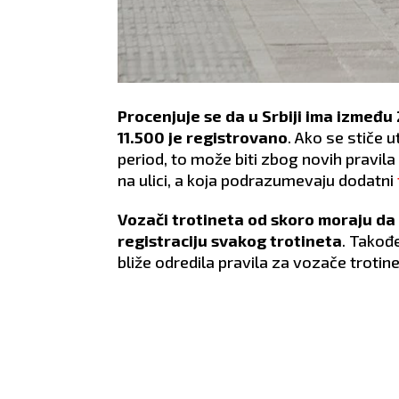
Procenjuje se da u Srbiji ima izmeđ
11.500 je registrovano
. Ako se stiče u
period, to može biti zbog novih pravil
na ulici, a koja podrazumevaju dodatni
Vozači trotineta od skoro moraju d
registraciju svakog trotineta
. Takođ
bliže odredila pravila za vozače trotine