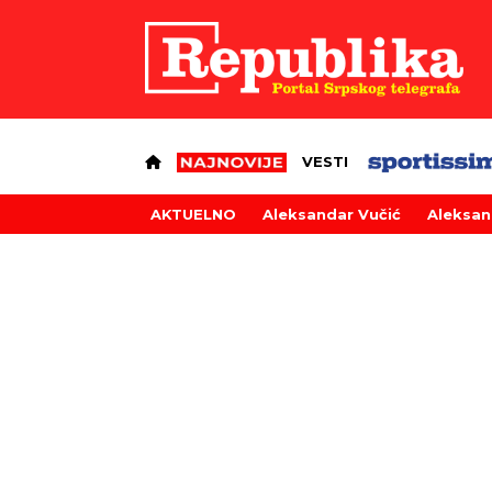
VESTI
AKTUELNO
Aleksandar Vučić
Aleksan