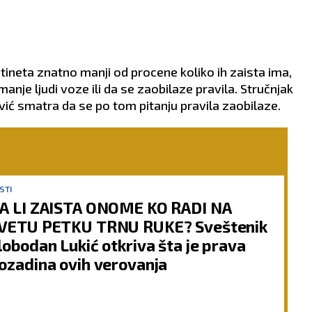
rotineta znatno manji od procene koliko ih zaista ima,
 manje ljudi voze ili da se zaobilaze pravila.
Stručnjak
ć smatra da se po tom pitanju pravila zaobilaze.
STI
A LI ZAISTA ONOME KO RADI NA
VETU PETKU TRNU RUKE? Sveštenik
lobodan Lukić otkriva šta je prava
ozadina ovih verovanja