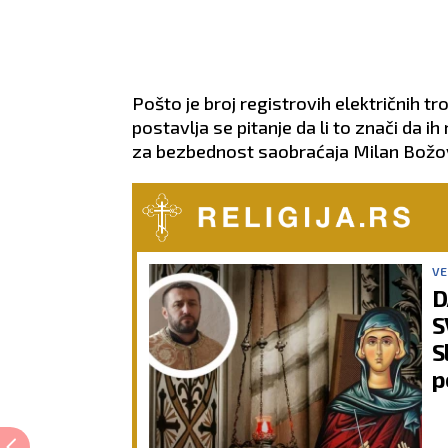
Pošto je broj registrovih električnih t
postavlja se pitanje da li to znači da ih
za bezbednost saobraćaja Milan Božovi
VE
D
S
S
p