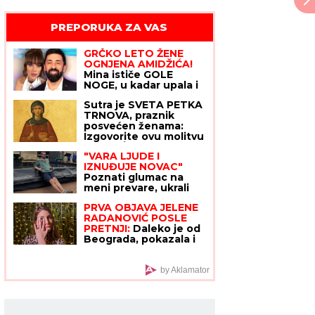
PREPORUKA ZA VAS
GRČKO LETO ŽENE
OGNJENA AMIDŽIĆA!
Mina ističe GOLE
NOGE, u kadar upala i
jahta: Tek da je vidite
Sutra je SVETA PETKA
u MINI BIKINIJU (FOTO)
TRNOVA, praznik
posvećen ženama:
Izgovorite ovu molitvu
za SREĆU I SPASENJE
"VARA LJUDE I
DUŠE
IZNUĐUJE NOVAC"
Poznati glumac na
meni prevare, ukrali
mu identitet, pa traže
PRVA OBJAVA JELENE
ljudima pare: "Ne
RADANOVIĆ POSLE
nasedajte, prijavite"
PRETNJI:
Daleko je od
Beograda, pokazala i
gde se tačno nalazi i
sa kim
by Aklamator