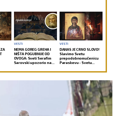
VESTI
VESTI
 ZA
NEMA GOREG GREHA I
DANAS JE CRNO SLOVO!
T
NIŠTA POGUBNIJE OD
Slavimo Svetu
OVOGA: Sveti Serafim
prepodobnomučenicu
Sarovski upozorio na
Paraskevu - Svetu
zamku iz koje čovek
Petku Rimljanku
teško pronalazi izlaz