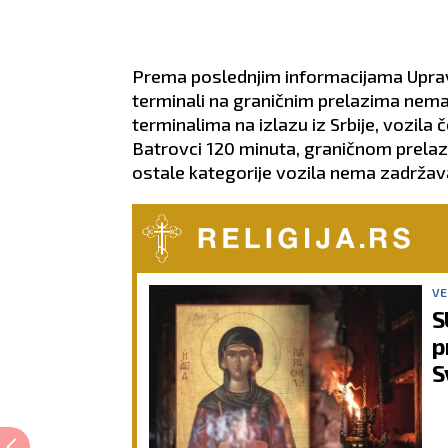
Prema poslednjim informacijama Uprave 
terminali na graničnim prelazima nema
terminalima na izlazu iz Srbije, vozila
Batrovci 120 minuta, graničnom prela
ostale kategorije vozila nema zadržav
VE
S
p
S