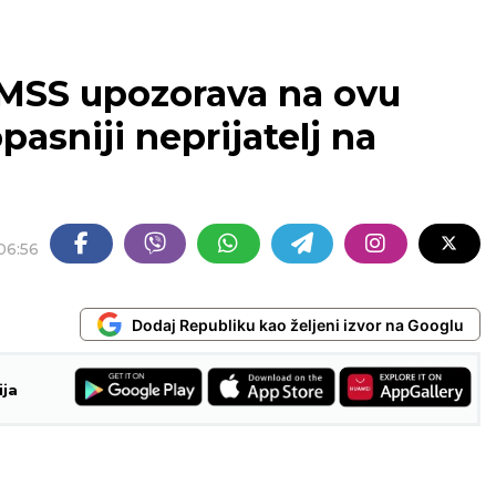
MSS upozorava na ovu
pasniji neprijatelj na
06:56
Dodaj Republiku kao željeni izvor na Googlu
ija