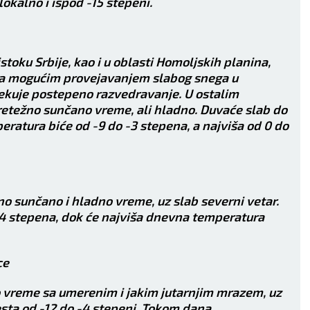
okalno i ispod -15 stepeni.
stoku Srbije, kao i u oblasti Homoljskih planina,
sa mogućim provejavanjem slabog snega u
ekuje postepeno razvedravanje. U ostalim
etežno sunčano vreme, ali hladno. Duvaće slab do
eratura biće od -9 do -3 stepena, a najviša od 0 do
o sunčano i hladno vreme, uz slab severni vetar.
-4 stepena, dok će najviša dnevna temperatura
VAGA
ŠKORPIJ
ce
24.9 - 23.10
24.10 - 22.11
 vreme sa umerenim i jakim jutarnjim mrazem, uz
ta od -12 do -4 stepeni. Tokom dana,