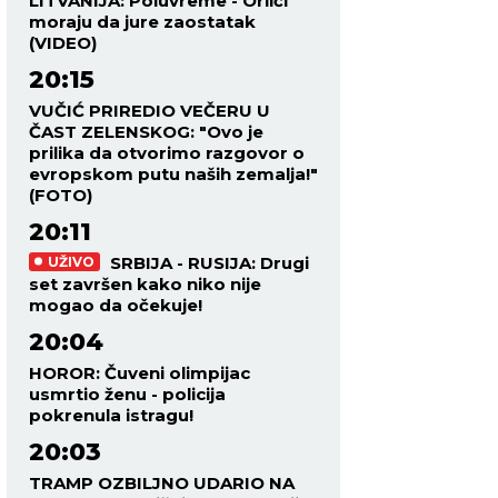
LITVANIJA: Poluvreme - Orlići
moraju da jure zaostatak
(VIDEO)
20:15
VUČIĆ PRIREDIO VEČERU U
ČAST ZELENSKOG: "Ovo je
prilika da otvorimo razgovor o
evropskom putu naših zemalja!"
(FOTO)
20:11
SRBIJA - RUSIJA: Drugi
UŽIVO
set završen kako niko nije
mogao da očekuje!
20:04
HOROR: Čuveni olimpijac
usmrtio ženu - policija
pokrenula istragu!
20:03
TRAMP OZBILJNO UDARIO NA