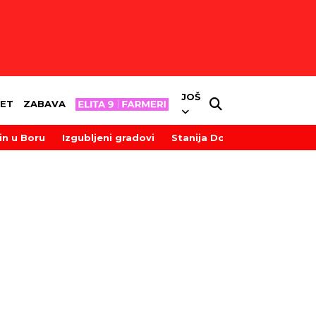
JOŠ
ET
ZABAVA
in u Boru
Izgubljeni gradovi
Stanija Dobrojević