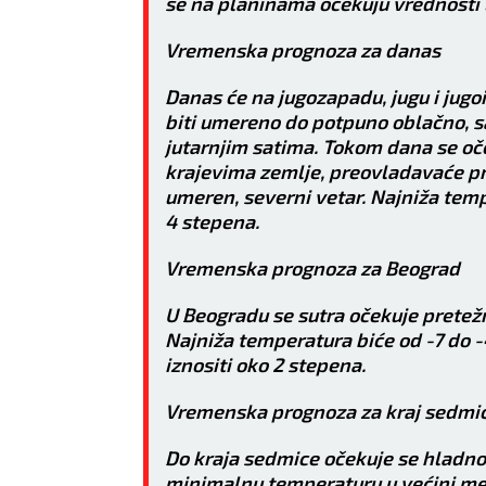
se na planinama očekuju vrednosti l
Vremenska prognoza za danas
Danas će na jugozapadu, jugu i jugoi
biti umereno do potpuno oblačno, 
jutarnjim satima. Tokom dana se oč
krajevima zemlje, preovladavaće pr
umeren, severni vetar. Najniža temp
4 stepena.
Vremenska prognoza za Beograd
U Beogradu se sutra očekuje pretežn
Najniža temperatura biće od -7 do 
iznositi oko 2 stepena.
LAV
DEVICA
Vremenska prognoza za kraj sedmi
22.7 - 23.8
24.8 - 23.9
Do kraja sedmice očekuje se hladno
minimalnu temperaturu u većini mes