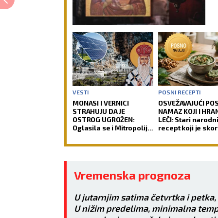
VESTI
POSNI RECEPTI
MONASI I VERNICI
OSVEŽAVAJUĆI PO
STRAHUJU DA JE
NAMAZ KOJI I HRAN
OSTROG UGROŽEN:
LEČI: Stari narodn
Oglasila se i Mitropolija
recept koji je sko
o spornom projektu
nestao iz sećanja
Vremenska prognoza
U jutarnjim satima četvrtka i petka,
U nižim predelima, minimalna tempe