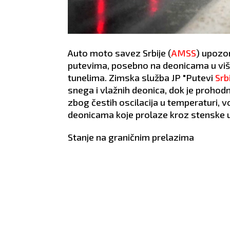
Auto moto savez Srbije (
AMSS
) upozo
putevima, posebno na deonicama u viš
tunelima. Zimska služba JP "Putevi
Srb
snega i vlažnih deonica, dok je prohod
zbog čestih oscilacija u temperaturi,
deonicama koje prolaze kroz stenske us
Stanje na graničnim prelazima