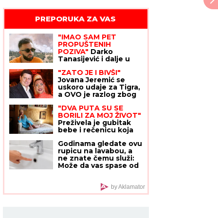
PREPORUKA ZA VAS
"NJU TREBA LEČITI"
Marija Kulić se
oglasila nakon pomirenja Miljane i
Zole: Pokazala kakve poruke dobija
i otkrila sve o njihovom odnosu
"IMAO SAM PET
PROPUŠTENIH
POZIVA"
Darko
Tanasijević i dalje u
ogromnom strahu za
"ZATO JE I BIVŠI"
svoju porodicu, požar
Jovana Jeremić se
se približio njihovoj
uskoro udaje za Tigra,
kući: "Prva reč koju
a OVO je razlog zbog
sam čuo -
kojeg se razvela od
IZGOREĆEMO"
"DVA PUTA SU SE
prvog muža: "Htela