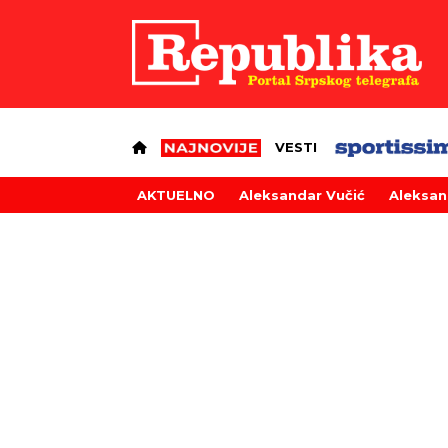
VESTI
AKTUELNO
Aleksandar Vučić
Aleksan