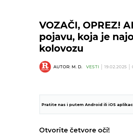
VOZAČI, OPREZ! A
pojavu, koja je najo
kolovozu
AUTOR:
M. D.
VESTI
19.02.2025
Pratite nas i putem Android ili iOS aplikac
Otvorite četvore oči!