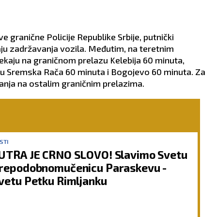
granične Policije Republike Srbije, putnički
ju zadržavanja vozila. Međutim, na teretnim
 čekaju na graničnom prelazu Kelebija 60 minuta,
zu Sremska Rača 60 minuta i Bogojevo 60 minuta. Za
anja na ostalim graničnim prelazima.
STI
UTRA JE CRNO SLOVO! Slavimo Svetu
repodobnomučenicu Paraskevu -
vetu Petku Rimljanku