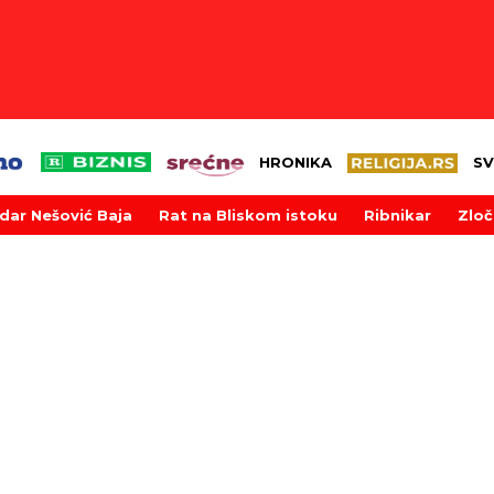
HRONIKA
SV
dar Nešović Baja
Rat na Bliskom istoku
Ribnikar
Zloč