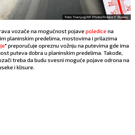
Foto: Tnanjug/AP Photo/Robert F. Bukaty
rava vozače na mogućnost pojave
poledice
na
im planinskim predelima, mostovima i prilazima
ije
" preporučuje opreznu vožnju na putevima gde ima
nost puteva dobra u planinskim predelima. Takođe,
 vozači treba da budu svesni moguće pojave odrona na
eke i klisure.