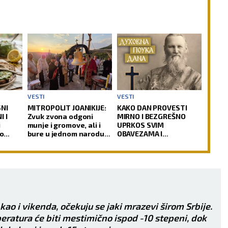
VESTI
VESTI
SNI
MITROPOLIT JOANIKIJE:
KAKO DAN PROVESTI
I I
Zvuk zvona odgoni
MIRNO I BEZGREŠNO
i
munje i gromove, ali i
UPRKOS SVIM
ro
bure u jednom narodu
OBAVEZAMA I
ili čoveku
NAPORIMA?! Sveti Jovan
Kronštatski kaže da je
potrebo uraditi samo
jedno kad se ujutru
ustane!
 kao i vikenda, očekuju se jaki mrazevi širom Srbije.
ratura će biti mestimično ispod -10 stepeni, dok