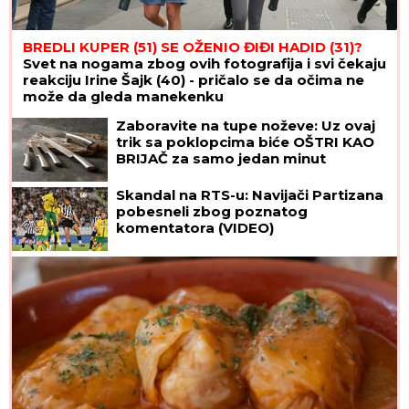
BREDLI KUPER (51) SE OŽENIO ĐIĐI HADID (31)?
Svet na nogama zbog ovih fotografija i svi čekaju
reakciju Irine Šajk (40) - pričalo se da očima ne
može da gleda manekenku
Zaboravite na tupe noževe: Uz ovaj
trik sa poklopcima biće OŠTRI KAO
BRIJAČ za samo jedan minut
Skandal na RTS-u: Navijači Partizana
pobesneli zbog poznatog
komentatora (VIDEO)