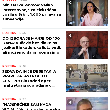
Ministarka Pavkov: Veliko
interesovanje za električna
vozila u Srbiji, 1.000 prijava za
subvencije
POLITIKA
12:56
DO IZBORA JE MANJE OD 100
DANA! Vučević bez dlake na
jeziku: Blokaderska lista vodi,
ali možemo da im pomrsimo
račune!
POLITIKA
12:36
JEDVA DA IH JE DESETAK, A
PRAVE KATASTROFU U
CENTRU! Blokaderi opet
maltretiraju sugrađane u
Novom Sadu! (VIDEO)
POLITIKA
12:29
"NAJSREĆNIJI SAM KADA
VIDIM..." Vučić poslao poruku