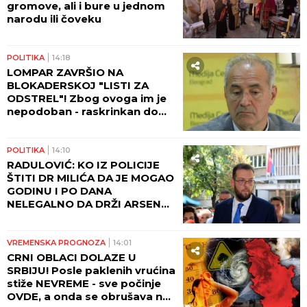
gromove, ali i bure u jednom
narodu ili čoveku
POLITIKA
14:18
LOMPAR ZAVRŠIO NA
BLOKADERSKOJ "LISTI ZA
ODSTREL"! Zbog ovoga im je
nepodoban - raskrinkan do
kraja! (FOTO)
POLITIKA
14:10
RADULOVIĆ: KO IZ POLICIJE
ŠTITI DR MILIĆA DA JE MOGAO
GODINU I PO DANA
NELEGALNO DA DRŽI ARSENAL
ORUŽJA U SVOM POSEDU
VREMENSKA PROGNOZA
14:01
CRNI OBLACI DOLAZE U
SRBIJU! Posle paklenih vrućina
stiže NEVREME - sve počinje
OVDE, a onda se obrušava na