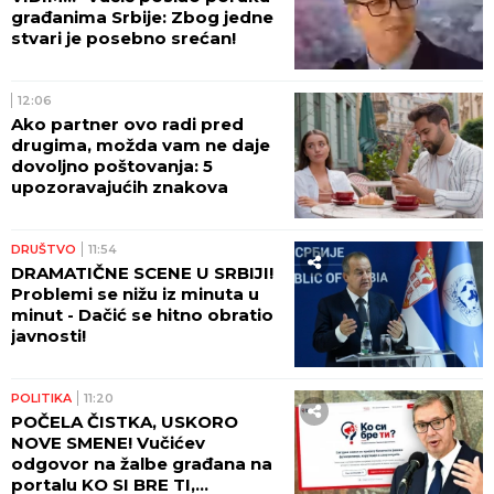
građanima Srbije: Zbog jedne
stvari je posebno srećan!
12:06
Ako partner ovo radi pred
drugima, možda vam ne daje
dovoljno poštovanja: 5
upozoravajućih znakova
DRUŠTVO
11:54
DRAMATIČNE SCENE U SRBIJI!
Problemi se nižu iz minuta u
minut - Dačić se hitno obratio
javnosti!
POLITIKA
11:20
POČELA ČISTKA, USKORO
NOVE SMENE! Vučićev
odgovor na žalbe građana na
portalu KO SI BRE TI,