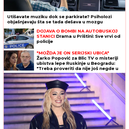
Utišavate muziku dok se parkirate? Psiholozi
objašnjavaju šta se tada dešava u mozgu
DOJAVA O BOMBI NA AUTOBUSKOJ
STANICI
Drama u Prištini: Sve vrvi od
policije
"MOŽDA JE ON SERIJSKI UBICA"
Žarko Popović za Blic TV o misteriji
ubistva lepe Ruskinje u Beogradu:
"Treba proveriti da nije još negde u
Srbiji napravio neko ZLO"