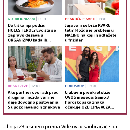
NUTRICIONIZAM
15:01
PRAKTIČNI SAVETI
13:01
Da li škampi podižu
Jaja vam se brže KVARE
HOLESTEROL? Evo šta se
leti? Možda je problem u
zapravo dešava u
NAČINU na koji ih odlažete
ORGANIZMU kada ih
u frižider
redovno jedete
BRAK I VEZE
12:01
HOROSKOP
09:01
Ako partner ovo radi pred
Ljubavni preokret stiže
drugima, možda vam ne
OVOG meseca: Samo 3
daje dovoljno poštovanja:
horoskopska znaka
5 upozoravajućih znakova
očekuje OZBILJNA VEZA
tokom avgusta
– linija 23 u smeru prema Vidikovcu saobraćaće na