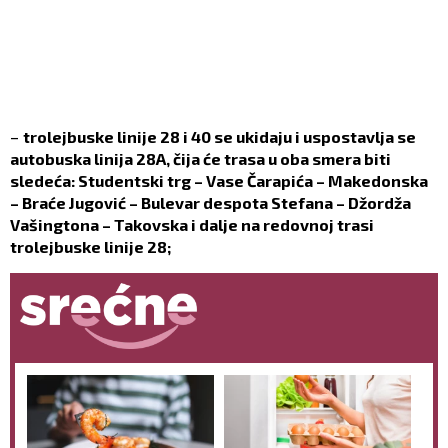
–
trolejbuske linije 28 i 40 se ukidaju i uspostavlja se
autobuska linija 28A, čija će trasa u oba smera biti
sledeća: Studentski trg – Vase Čarapića – Makedonska
– Braće Jugović – Bulevar despota Stefana – Džordža
Vašingtona – Takovska i dalje na redovnoj trasi
trolejbuske linije 28;