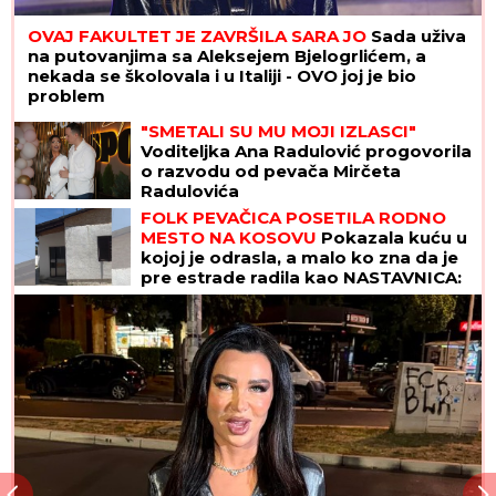
OVAJ FAKULTET JE ZAVRŠILA SARA JO
Sada uživa
na putovanjima sa Aleksejem Bjelogrlićem, a
nekada se školovala i u Italiji - OVO joj je bio
problem
"SMETALI SU MU MOJI IZLASCI"
Voditeljka Ana Radulović progovorila
o razvodu od pevača Mirčeta
Radulovića
FOLK PEVAČICA POSETILA RODNO
MESTO NA KOSOVU
Pokazala kuću u
kojoj je odrasla, a malo ko zna da je
pre estrade radila kao NASTAVNICA:
"Svaki put plačem" (VIDEO)