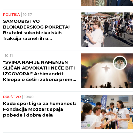
smenjena dva direktora
POLITIKA
10:37
SAMOUBISTVO
BLOKADERSKOG POKRETA!
Brutalni sukobi rivalskih
frakcija razneli ih u
paramparčad!
10:31
"SVIMA NAM JE NAMENJEN
SLIČAN ADVOKAT! I NEĆE BITI
IZGOVORA!" Arhimandrit
Kleopa o četiri zakona prema
kojima će Hristos suditi svetu!
DRUŠTVO
10:00
Kada sport igra za humanost:
Fondacija Mozzart spaja
pobede i dobra dela