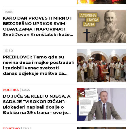
veći deo zemlje! I BEOGRAD
NA UDARU! (FOTO)
14:00
KAKO DAN PROVESTI MIRNO I
BEZGREŠNO UPRKOS SVIM
OBAVEZAMA I NAPORIMA?!
Sveti Jovan Kronštatski kaže
da je potrebo uraditi samo
jedno kad se ujutru ustane!
13:50
PREBILOVCI: Tamo gde su
nevina deca i majke postradali
i zadobili venac svetosti
danas odjekuje molitva za
večni pomen
POLITIKA
13:35
DO JUČE SE KLELI U NJEGA, A
SADA JE "VISOKORIZIČAN":
Blokaderi napisali dosije o
Đokiću na 39 strana - ovo je
čitav niz primedbi!
DRUŠTVO
13:22