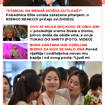
"STANIJA, DA NEMAŠ MOŽDA SUTLIJAŠ?"
Pobednica Elite ostala zatečena pitanjem, o
NJENOJ REAKCIJI pričaju svi (VIDEO)
OVO JE MILKA (82) KOJU JE UBIO SIN!
U
poslednje vreme živela u Domu,
jutros došla da obiđe sina, a on je
TUKAO DO SMRTI! (FOTO, VIDEO)
BORA SANTANA IMA OZBILJAN
BIZNIS ZA KOJI SE MALO ZNA
Pored
rijalitija i voditeljstva novac mu
kaplje i od ovog posla: "Ljudi mi
dolaze svakodnevno"