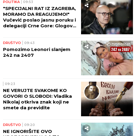
POLITIKA
09:53
"SPECIJALNI RAT IZ ZAGREBA,
MORAMO DA REAGUJEMO!"
Vučević poslao jasnu poruku i
delegaciji Crne Gore: Glogov
kolac u srce i dušu Njegoša
DRUŠTVO
09:43
Pomozimo Leonori slanjem
242 na 2407
09:23
NE VERUJTE SVAKOME KO
GOVORI O SLOBODI: Vladika
Nikolaj otkriva znak koji ne
smete da previdite
DRUŠTVO
09:20
NE IGNORIŠITE OVO