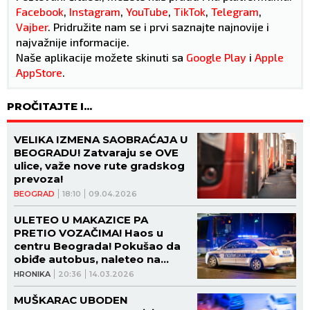
Facebook
,
Instagram
,
YouTube
,
TikTok
,
Telegram
,
Vajber
. Pridružite nam se i prvi saznajte najnovije i
najvažnije informacije.
Naše aplikacije možete skinuti sa
Google Play
i
Apple
AppStore
.
PROČITAJTE I...
VELIKA IZMENA SAOBRAĆAJA U
BEOGRADU! Zatvaraju se OVE
ulice, važe nove rute gradskog
prevoza!
BEOGRAD
18:10
09.04.2026
ULETEO U MAKAZICE PA
PRETIO VOZAČIMA! Haos u
centru Beograda! Pokušao da
obiđe autobus, naleteo na
trolejbus!
HRONIKA
20:36
14.03.2026
MUŠKARAC UBODEN