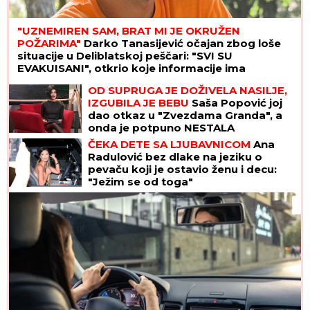
"UZNEMIREN SAM, BRAT MI JE OKRUŽEN
POŽARIMA"
Darko Tanasijević očajan zbog loše
situacije u Deliblatskoj peščari: "SVI SU
EVAKUISANI", otkrio koje informacije ima
OD SUPRUGA JE DOŽIVELA NASILJE,
IZGUBILA JE BEBU
Saša Popović joj
dao otkaz u "Zvezdama Granda", a
onda je potpuno NESTALA
ČEKA DETE SA LJUBAVNICOM
Ana
Radulović bez dlake na jeziku o
pevaču koji je ostavio ženu i decu:
"Ježim se od toga"