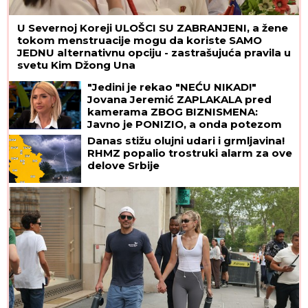
U Severnoj Koreji ULOŠCI SU ZABRANJENI, a žene
tokom menstruacije mogu da koriste SAMO
JEDNU alternativnu opciju - zastrašujuća pravila u
svetu Kim Džong Una
"Jedini je rekao "NEĆU NIKAD!"
Jovana Jeremić ZAPLAKALA pred
kamerama ZBOG BIZNISMENA:
Javno je PONIZIO, a onda potezom
iznenadio javnost!
Danas stižu olujni udari i grmljavina!
RHMZ popalio trostruki alarm za ove
delove Srbije