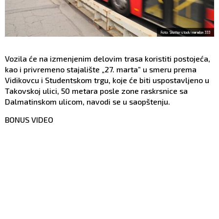
Foto: Shutterstock/maradon 333
Vozila će na izmenjenim delovim trasa koristiti postojeća,
kao i privremeno stajalište „27. marta” u smeru prema
Vidikovcu i Studentskom trgu, koje će biti uspostavljeno u
Takovskoj ulici, 50 metara posle zone raskrsnice sa
Dalmatinskom ulicom, navodi se u saopštenju.
BONUS VIDEO