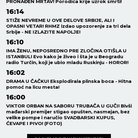
PRONAĐEN MRTAV! Porodica krije uzrok smrti!
16:14
STIŽE NEVREME U OVE DELOVE SRBIJE, ALI I
OPASNI VETAR! RHMZ izdao upozorenje za tri dela
Srbije - NE IZLAZITE NAPOLJE!
16:10
IMA ŽENU, NEPOSREDNO PRE ZLOČINA OTIŠLA U
ISTANBUL! Evo kako je živeo i šta je u Beogradu
radio Turčin, koji je ubio mladu Ruskinju - HOROR!
16:02
DRAMA U ČAČKU! Eksplodirala plinska boca - Hitna
pomoć na licu mesta!
16:00
VIKTOR ORBAN NA SABORU TRUBAČA U GUČI! Bivši
mađarski premijer stigao opušten, nasmejan, bez
velike pompe i naručio SVADBARSKI KUPUS,
ĆEVAPE I PIVO! (FOTO)