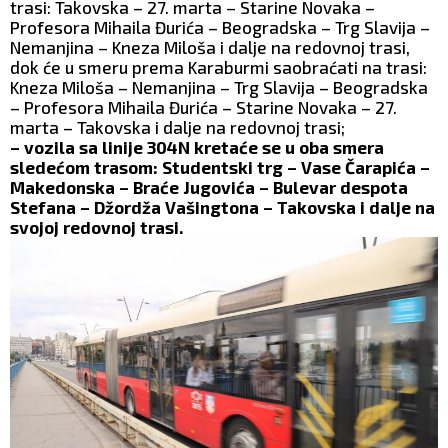
trasi: Takovska – 27. marta – Starine Novaka –
Profesora Mihaila Đurića – Beogradska – Trg Slavija –
Nemanjina – Kneza Miloša i dalje na redovnoj trasi,
dok će u smeru prema Karaburmi saobraćati na trasi:
Kneza Miloša – Nemanjina – Trg Slavija – Beogradska
– Profesora Mihaila Đurića – Starine Novaka – 27.
marta – Takovska i dalje na redovnoj trasi;
– vozila sa linije 304N kretaće se u oba smera
sledećom trasom: Studentski trg – Vase Čarapića –
Makedonska – Braće Jugovića – Bulevar despota
Stefana – Džordža Vašingtona – Takovska i dalje na
svojoj redovnoj trasi.