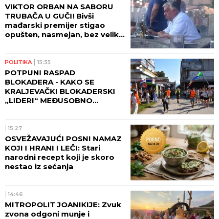
VIKTOR ORBAN NA SABORU
TRUBAČA U GUČI! Bivši
mađarski premijer stigao
opušten, nasmejan, bez velike
pompe i naručio SVADBARSKI
KUPUS, ĆEVAPE I PIVO! (FOTO)
POLITIKA
15:35
POTPUNI RASPAD
BLOKADERA - KAKO SE
KRALJEVAČKI BLOKADERSKI
„LIDERI“ MEĐUSOBNO
NAMEŠTAJU
15:27
OSVEŽAVAJUĆI POSNI NAMAZ
KOJI I HRANI I LEČI: Stari
narodni recept koji je skoro
nestao iz sećanja
14:46
MITROPOLIT JOANIKIJE: Zvuk
zvona odgoni munje i