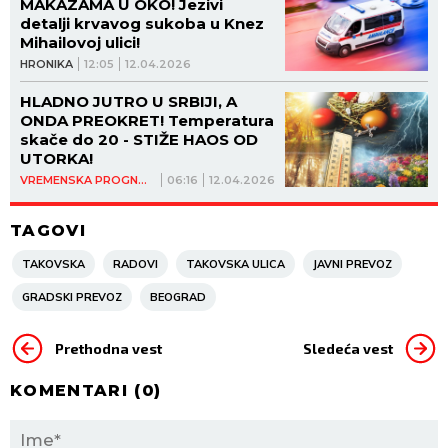
MAKAZAMA U OKO! Jezivi
detalji krvavog sukoba u Knez
Mihailovoj ulici!
HRONIKA
12:05
12.04.2026
HLADNO JUTRO U SRBIJI, A
ONDA PREOKRET! Temperatura
skače do 20 - STIŽE HAOS OD
UTORKA!
VREMENSKA PROGNOZA
06:16
12.04.2026
TAGOVI
TAKOVSKA
RADOVI
TAKOVSKA ULICA
JAVNI PREVOZ
GRADSKI PREVOZ
BEOGRAD
Prethodna vest
Sledeća vest
KOMENTARI (
0
)