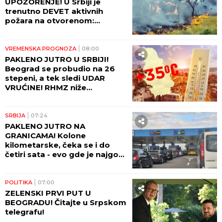
UPOZORENJE! U Srbiji je
trenutno DEVET aktivnih
požara na otvorenom:
Pogledajte gde sve gori i koje
oblasti su najugroženije
VREMENSKA PROGNOZA
08:00
PAKLENO JUTRO U SRBIJI!
Beograd se probudio na 26
stepeni, a tek sledi UDAR
VRUĆINE! RHMZ niže
upozorenja - prete požari, ali
stiže i kiša!
SRBIJA
07:24
PAKLENO JUTRO NA
GRANICAMA! Kolone
kilometarske, čeka se i do
četiri sata - evo gde je najgora
situacija!
POLITIKA
07:00
ZELENSKI PRVI PUT U
BEOGRADU! Čitajte u Srpskom
telegrafu!