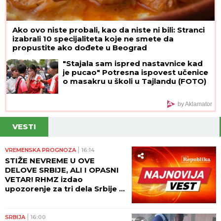
Ako ovo niste probali, kao da niste ni bili: Stranci
izabrali 10 specijaliteta koje ne smete da
propustite ako dođete u Beograd
"Stajala sam ispred nastavnice kad
je pucao" Potresna ispovest učenice
o masakru u školi u Tajlandu (FOTO)
by Aklamator
VESTI
VREMENSKA PROGNOZA
16:14
STIŽE NEVREME U OVE
DELOVE SRBIJE, ALI I OPASNI
VETAR! RHMZ izdao
upozorenje za tri dela Srbije -
NE IZLAZITE NAPOLJE!
SRBIJA
16:00