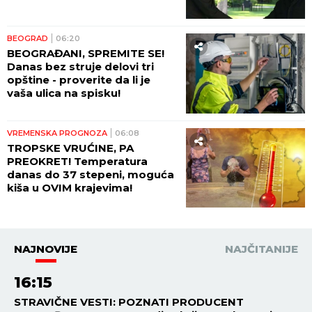
BEOGRAD
06:20
BEOGRAĐANI, SPREMITE SE!
Danas bez struje delovi tri
opštine - proverite da li je
vaša ulica na spisku!
VREMENSKA PROGNOZA
06:08
TROPSKE VRUĆINE, PA
PREOKRET! Temperatura
danas do 37 stepeni, moguća
kiša u OVIM krajevima!
NAJNOVIJE
NAJČITANIJE
16:15
STRAVIČNE VESTI: POZNATI PRODUCENT