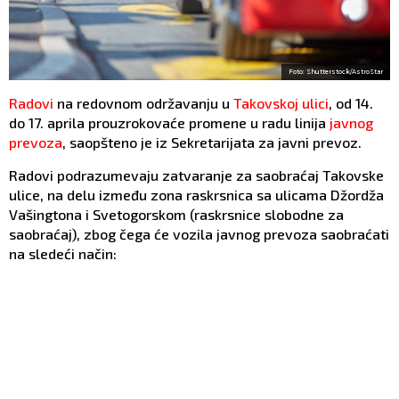
Foto: Shutterstock/AstroStar
Radovi
na redovnom održavanju u
Takovskoj ulici
, od 14.
do 17. aprila prouzrokovaće promene u radu linija
javnog
prevoza
, saopšteno je iz Sekretarijata za javni prevoz.
Radovi podrazumevaju zatvaranje za saobraćaj Takovske
ulice, na delu između zona raskrsnica sa ulicama Džordža
Vašingtona i Svetogorskom (raskrsnice slobodne za
saobraćaj), zbog čega će vozila javnog prevoza saobraćati
na sledeći način: