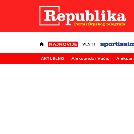
VESTI
AKTUELNO
Aleksandar Vučić
Aleksan