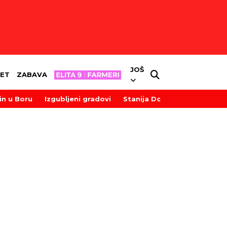
JOŠ
ET
ZABAVA
in u Boru
Izgubljeni gradovi
Stanija Dobrojević