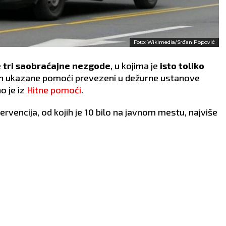
Foto: Wikimedia/Srđan Popović
e
tri saobraćajne nezgode
, u kojima je
isto toliko
kon ukazane pomoći prevezeni u dežurne ustanove
o je iz
Hitne pomoći
.
rvencija, od kojih je 10 bilo na javnom mestu, najviše