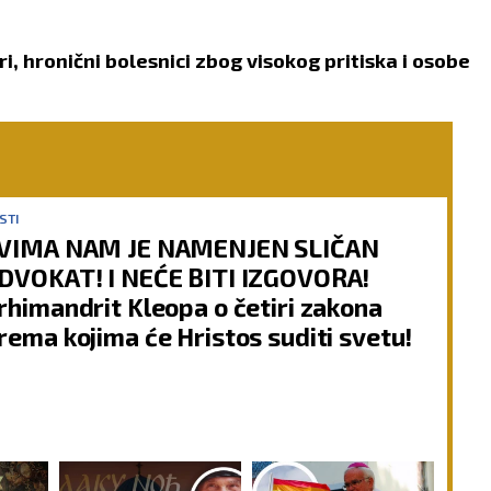
i, hronični bolesnici zbog visokog pritiska i osobe
STI
VIMA NAM JE NAMENJEN SLIČAN
DVOKAT! I NEĆE BITI IZGOVORA!
rhimandrit Kleopa o četiri zakona
rema kojima će Hristos suditi svetu!