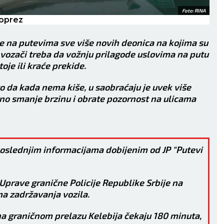
VLJE:
Vrtoglavica.
spontanošću.
ZDRAVLJE:
Više se
Foto: RINA
 oprez
odmarajte.
je na putevima sve više novih deonica na kojima su
 vozači treba da vožnju prilagode uslovima na putu
oje ili kraće prekide.
o da kada nema kiše, u saobraćaju je uvek više
tno smanje brzinu i obrate pozornost na ulicama
slednjim informacijama dobijenim od JP "Putevi
prave granične Policije Republike Srbije na
a zadržavanja vozila.
a na graničnom prelazu Kelebija čekaju 180 minuta,