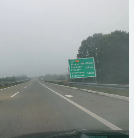
BIK
BLIZANCI
21.4 - 21.5
22.5 - 21.6
AO:
Ovaj dan obeležiće
POSAO:
Vaše reči imaće
šetak rada na jednom
posebnu težinu, zato pažlj
ktu. Uskoro vas očekuje
birajte šta obećavate i ko
isivanje novog ugovora s
verujete. Akcenat je na
om inostranom firmom.
komunikaciji tokom ovog
AV:
Današnji izlazak s
perioda.
nerom može u početku
LJUBAV:
Slobodni Blizanci 
prijatan, ali se može
mogli da upoznaju osobu
čati ljubomornim
koja će ih osvojiti
ama.
inteligencijom, humorom i