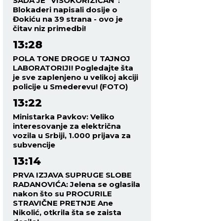
SADA JE "VISOKORIZIČAN":
Blokaderi napisali dosije o
Đokiću na 39 strana - ovo je
čitav niz primedbi!
13:28
POLA TONE DROGE U TAJNOJ
LABORATORIJI! Pogledajte šta
je sve zaplenjeno u velikoj akciji
policije u Smederevu! (FOTO)
13:22
Ministarka Pavkov: Veliko
interesovanje za električna
vozila u Srbiji, 1.000 prijava za
subvencije
13:14
PRVA IZJAVA SUPRUGE SLOBE
RADANOVIĆA: Jelena se oglasila
nakon što su PROCURILE
STRAVIČNE PRETNJE Ane
Nikolić, otkrila šta se zaista