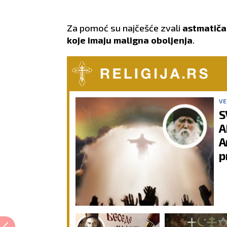
Za pomoć su najčešće zvali
astmatičar
koje imaju maligna oboljenja
.
VE
S
A
A
p