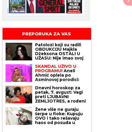
PREPORUKA ZA VAS
Patolozi koji su radili
OBDUKCIJU Majkla
Džeksona OSTALI U
UŽASU: Nije imao svoj
nos, telo mu se
SKANDAL UŽIVO U
raspadalo, a evo šta su
PROGRAMU!
Aneli
mu pronašli u želucu
Ahmić oplela po
Asminovoj porodici:
"OLOŠI JEDNI,
Dnevni horoskop za
MONSTRUMI!" Mustafa
petak, 7. avgust: Vagi
odmah uzvratio NIKAD
preti LJUBAVNI
JEZIVIJOM OPTUŽBOM!
ZEMLJOTRES, a rođeni
u ovom znaku opasno
Žene više ne guraju
rizikuju na poslu
šerpe u fioke: Kupuju
OVO i tako rešavaju
haos od posuđa u
kuhinji koji je poznat
svakoj domaćici