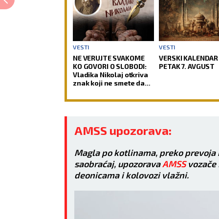
VESTI
VESTI
NE VERUJTE SVAKOME
VERSKI KALENDAR
KO GOVORI O SLOBODI:
PETAK 7. AVGUST
Vladika Nikolaj otkriva
znak koji ne smete da
previdite
AMSS upozorava:
Magla po kotlinama, preko prevoja i
saobraćaj, upozorava
AMSS
vozače i
deonicama i kolovozi vlažni.