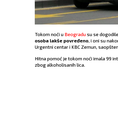
Tokom noći u
Beogradu
su se dogodil
osoba lakše povređeno
, i oni su na
Urgentni centar i KBC Zemun, saopšten
Hitna pomoć je tokom noći imala 99 inte
zbog alkoholisanih lica.