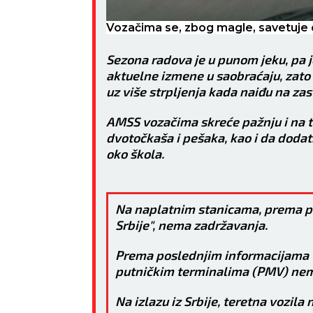
o će im on i
ZDRAVLJE:
Pojačana
ZDRA
nervoza.
Vozačima se, zbog magle, savetuje
lovi u nogama.
Sezona radova je u punom jeku, pa 
aktuelne izmene u saobraćaju, zato
uz više strpljenja kada naiđu na zast
AMSS vozačima skreće pažnju i na t
dvotočkaša i pešaka, kao i da doda
oko škola.
Na naplatnim stanicama, prema po
Srbije", nema zadržavanja.
Prema poslednjim informacijama U
putničkim terminalima (PMV) nem
Na izlazu iz Srbije, teretna vozil