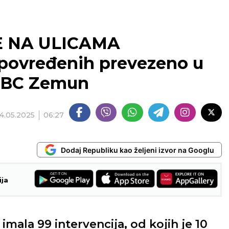
E NA ULICAMA
povređenih prevezeno u
 KBC Zemun
14.05.2025
06:27
Dodaj Republiku kao željeni izvor na Googlu
ija
mala 99 intervencija, od kojih je 10