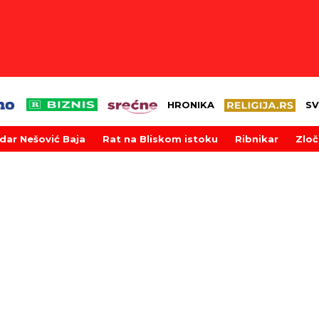
HRONIKA
SV
dar Nešović Baja
Rat na Bliskom istoku
Ribnikar
Zloč