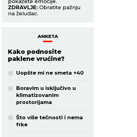
pokažete emocije.
ZDRAVLJE:
Ne mor
ZDRAVLJE:
Obratite pažnju
završiti u jednom 
na želudac.
ANKETA
Kako podnosite
paklene vrućine?
Uopšte mi ne smeta +40
Boravim u isključivo u
klimatizovanim
prostorijama
Što više tečnosti i nema
frke