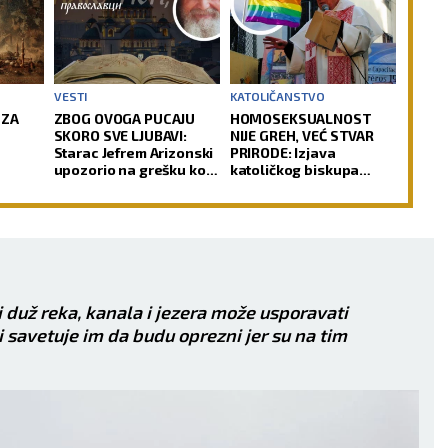
VESTI
KATOLIČANSTVO
 ZA
ZBOG OVOGA PUCAJU
HOMOSEKSUALNOST
SKORO SVE LJUBAVI:
NIJE GREH, VEĆ STVAR
Starac Jefrem Arizonski
PRIRODE: Izjava
upozorio na grešku koju
katoličkog biskupa
mnogi prave
izazvala buru u Crkvi
 duž reka, kanala i jezera može usporavati
 savetuje im da budu oprezni jer su na tim