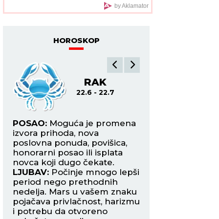
by Aklamator
HOROSKOP
RAK
L
22.6 - 22.7
22.7
POSAO:
Moguća je promena
POSAO:
Merkur je
ivo
izvora prihoda, nova
znak i vraća vam
me
poslovna ponuda, povišica,
samopouzdanje, b
honorarni posao ili isplata
razmišljanja i spo
novca koji dugo čekate.
ubedite druge u sv
LJUBAV:
Počinje mnogo lepši
LJUBAV:
Slobodni 
bi
period nego prethodnih
mogli bi da upozn
nedelja. Mars u vašem znaku
koja će ih osvojiti 
pojačava privlačnost, harizmu
pogled. Zauzeti La
i potrebu da otvoreno
u novu fazu.