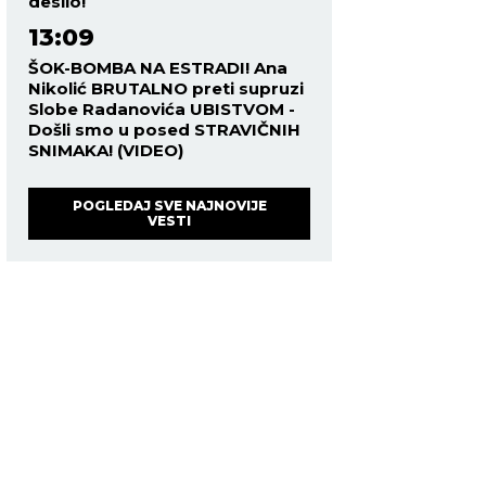
desilo!
13:09
ŠOK-BOMBA NA ESTRADI! Ana
Nikolić BRUTALNO preti supruzi
Slobe Radanovića UBISTVOM -
Došli smo u posed STRAVIČNIH
SNIMAKA! (VIDEO)
POGLEDAJ SVE NAJNOVIJE
VESTI