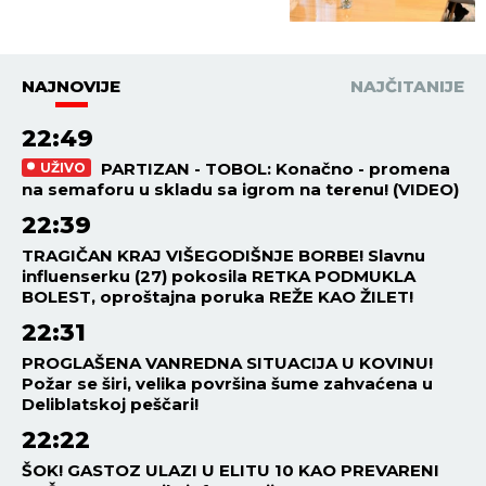
Azerbejdžena u Palati Srbija!
NAJNOVIJE
NAJČITANIJE
22:49
PARTIZAN - TOBOL: Konačno - promena
UŽIVO
na semaforu u skladu sa igrom na terenu! (VIDEO)
22:39
TRAGIČAN KRAJ VIŠEGODIŠNJE BORBE! Slavnu
influenserku (27) pokosila RETKA PODMUKLA
BOLEST, oproštajna poruka REŽE KAO ŽILET!
22:31
PROGLAŠENA VANREDNA SITUACIJA U KOVINU!
Požar se širi, velika površina šume zahvaćena u
Deliblatskoj peščari!
22:22
ŠOK! GASTOZ ULAZI U ELITU 10 KAO PREVARENI