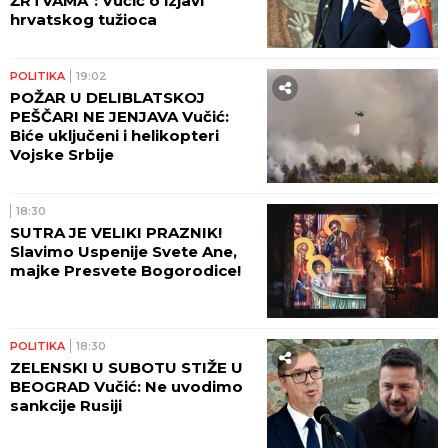
ŽRTVAMA": Vučić o izjavi
hrvatskog tužioca
POLITIKA
19:02
POŽAR U DELIBLATSKOJ
PEŠČARI NE JENJAVA Vučić:
Biće uključeni i helikopteri
Vojske Srbije
18:30
SUTRA JE VELIKI PRAZNIK!
Slavimo Uspenije Svete Ane,
majke Presvete Bogorodice!
POLITIKA
18:30
ZELENSKI U SUBOTU STIŽE U
BEOGRAD Vučić: Ne uvodimo
sankcije Rusiji