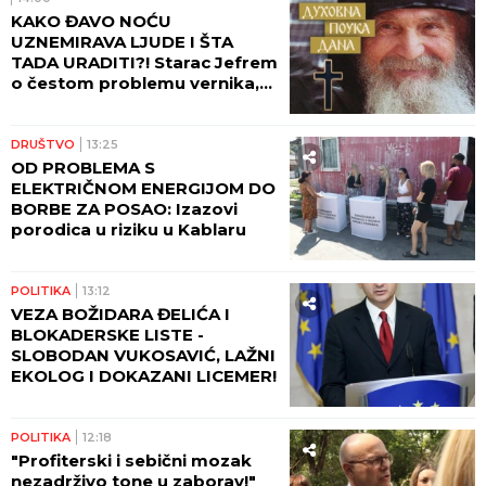
KAKO ĐAVO NOĆU
UZNEMIRAVA LJUDE I ŠTA
TADA URADITI?! Starac Jefrem
o čestom problemu vernika,
koji im uteruje strah u kosti
DRUŠTVO
13:25
OD PROBLEMA S
ELEKTRIČNOM ENERGIJOM DO
BORBE ZA POSAO: Izazovi
porodica u riziku u Kablaru
POLITIKA
13:12
VEZA BOŽIDARA ĐELIĆA I
BLOKADERSKE LISTE -
SLOBODAN VUKOSAVIĆ, LAŽNI
EKOLOG I DOKAZANI LICEMER!
POLITIKA
12:18
"Profiterski i sebični mozak
nezadrživo tone u zaborav!"