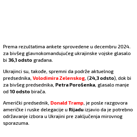
Prema rezultatima ankete sprovedene u decembru 2024.
za bivšeg glavnokomandujućeg ukrajinske vojske glasalo
bi
36,1 odsto
građana.
Ukrajinci su, takođe, spremni da podrže aktuelnog
predsednika,
Volodimira Zelenskog
, (
24,3 odsto
), dok bi
za bivšeg predsednika,
Petra Porošenka
, glasalo manje
od
10 odsto
birača.
Američki predsednik,
Donald Tramp
, je posle razgovora
američke i ruske delegacije u
Rijadu
izjavio da je potrebno
održavanje izbora u Ukrajini pre zaključenja mirovnog
sporazuma.