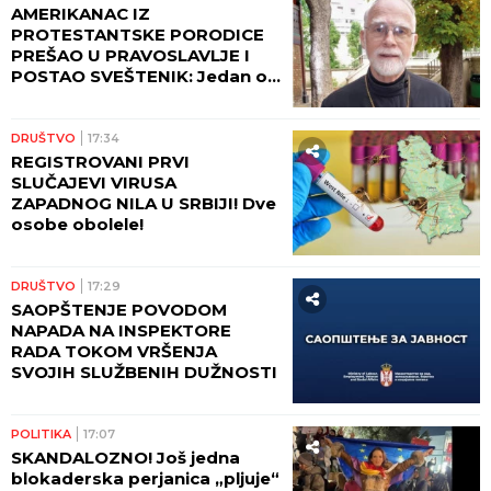
AMERIKANAC IZ
PROTESTANTSKE PORODICE
PREŠAO U PRAVOSLAVLJE I
POSTAO SVEŠTENIK: Jedan od
najuglednijih teologa
današnjice govori o svom
putu preobraćenja
DRUŠTVO
17:34
REGISTROVANI PRVI
SLUČAJEVI VIRUSA
ZAPADNOG NILA U SRBIJI! Dve
osobe obolele!
DRUŠTVO
17:29
SAOPŠTENJE POVODOM
NAPADA NA INSPEKTORE
RADA TOKOM VRŠENJA
SVOJIH SLUŽBENIH DUŽNOSTI
POLITIKA
17:07
SKANDALOZNO! Još jedna
blokaderska perjanica „pljuje“