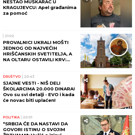
NESTAO MUŠKARAC U
KRAGUJEVCU: Apel građanima
za pomoć
21:02
PROVALNICI UKRALI MOŠTI
JEDNOG OD NAJVEĆIH
HRIŠĆANSKIH SVETITELJA, A
NA OLTARU OSTAVILI KRV:
Vernici u šoku, policija traga
za počiniocima
DRUŠTVO
20:43
SJAJNE VESTI - NIŠ DELI
ŠKOLARCIMA 20.000 DINARA!
Ovo su svi detalji - EVO i kada
će novac biti uplaćen!
POLITIKA
20:01
"SRBIJA ĆE DA NASTAVI DA
GOVORI ISTINU O SVOJIM