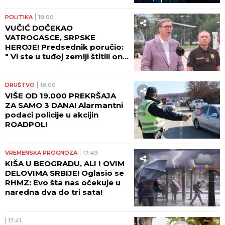
POLITIKA
18:00
VUČIĆ DOČEKAO
VATROGASCE, SRPSKE
HEROJE! Predsednik poručio:
" Vi ste u tuđoj zemlji štitili ono
što pripada svima nama -
ljudski život!"
DRUŠTVO
18:00
VIŠE OD 19.000 PREKRŠAJA
ZA SAMO 3 DANA! Alarmantni
podaci policije u akcijin
ROADPOL!
VREMENSKA PROGNOZA
17:49
KIŠA U BEOGRADU, ALI I OVIM
DELOVIMA SRBIJE! Oglasio se
RHMZ: Evo šta nas očekuje u
naredna dva do tri sata!
17:41