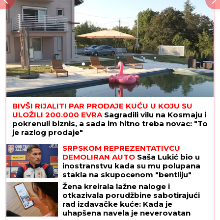
BIVŠI RIJALITI PAR PRODAJE KUĆU U KOJU SU
ULOŽILI 200.000 EVRA
Sagradili vilu na Kosmaju i
pokrenuli biznis, a sada im hitno treba novac: "To
je razlog prodaje"
SRPSKOM REPREZENTATIVCU
DEMOLIRAN AUTO
Saša Lukić bio u
inostranstvu kada su mu polupana
stakla na skupocenom "bentliju"
Žena kreirala lažne naloge i
otkazivala porudžbine sabotirajući
rad izdavačke kuće: Kada je
uhapšena navela je neverovatan