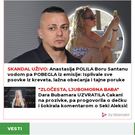
razlog
SKANDAL UŽIVO:
Anastasija POLILA Boru Santanu
vodom pa POBEGLA iz emisije: Isplivale sve
psovke iz kreveta, lažna obećanja i tajne poruke
"ZLOČESTA, LJUBOMORNA BABA"
Dara Bubamara UZVRATILA Cakani
na prozivke, pa progovorila o dečku
i šokirala komentarom o Seki Aleksić
(VIDEO)
by Aklamator
VESTI