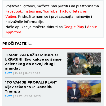
Poštovani čitaoci, možete nas pratiti i na platformama:
Facebook
,
Instagram
,
YouTube
,
TikTok
,
Telegram
,
Vajber
. Pridružite nam se i prvi saznajte najnovije i
najvažnije informacije.
Naše aplikacije možete skinuti sa
Google Play
i
Apple
AppStore
.
PROČITAJTE I...
TRAMP ZATRAŽIO IZBORE U
UKRAJINI: Evo kakve su šanse
Zelenskog da osvoji drugi
mandat
SVET
10:28
19.02.2025
"TO VAM JE PROPALI PLAN"
Kijev rekao "NE" Donaldu
Trampu
SVET
21:57
02.02.2025