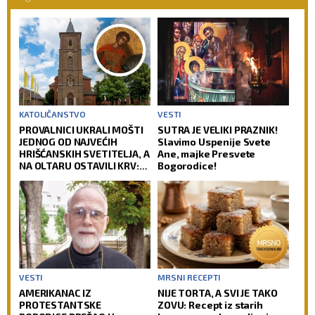
KATOLIČANSTVO
VESTI
PROVALNICI UKRALI MOŠTI
SUTRA JE VELIKI PRAZNIK!
JEDNOG OD NAJVEĆIH
Slavimo Uspenije Svete
HRIŠĆANSKIH SVETITELJA, A
Ane, majke Presvete
NA OLTARU OSTAVILI KRV:
Bogorodice!
Vernici u šoku, policija
traga za počiniocima
VESTI
MRSNI RECEPTI
AMERIKANAC IZ
NIJE TORTA, A SVI JE TAKO
PROTESTANTSKE
ZOVU: Recept iz starih