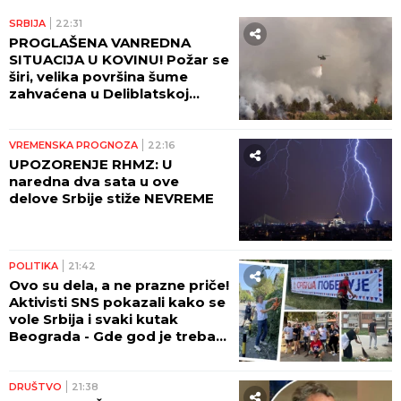
SRBIJA
22:31
PROGLAŠENA VANREDNA
SITUACIJA U KOVINU! Požar se
širi, velika površina šume
zahvaćena u Deliblatskoj
peščari!
VREMENSKA PROGNOZA
22:16
UPOZORENJE RHMZ: U
naredna dva sata u ove
delove Srbije stiže NEVREME
POLITIKA
21:42
Ovo su dela, a ne prazne priče!
Aktivisti SNS pokazali kako se
vole Srbija i svaki kutak
Beograda - Gde god je trebalo
pomoći, stigli su (FOTO,
VIDEO)
DRUŠTVO
21:38