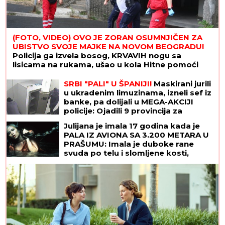
(FOTO, VIDEO) OVO JE ZORAN OSUMNJIČEN ZA
UBISTVO SVOJE MAJKE NA NOVOM BEOGRADU!
Policija ga izvela bosog, KRVAVIH nogu sa
lisicama na rukama, ušao u kola Hitne pomoći
SRBI "PALI" U ŠPANIJI!
Maskirani jurili
u ukradenim limuzinama, izneli sef iz
banke, pa dolijali u MEGA-AKCIJI
policije: Ojadili 9 provincija za
desetine hiljada evra!
Julijana je imala 17 godina kada je
PALA IZ AVIONA SA 3.200 METARA U
PRAŠUMU: Imala je duboke rane
svuda po telu i slomljene kosti,
videla je MRTVU MAJKU, ali nije želela
da se preda