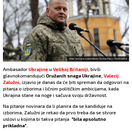
Foto: Yuliia Ovsiannikova / Zuma Press / Profimedia
Ambasador
Ukrajine
u
Velikoj Britaniji
, bivši
glavnokomandujući
Oružanih snaga Ukrajine
,
Valerij
Zalužni
, izjavio je danas da će biti spreman da odgovori na
pitanja o izborima i ličnim političkim ambicijama, kada
Ukrajina stane na noge i sačuva svoju državnost.
Na pitanje novinara da li planira da se kandiduje na
izborima, Zalužni je rekao da prvo treba da se stvore
uslovi u kojima bi takva pitanja
"bila apsolutno
prikladna"
.