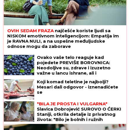
OVIH SEDAM FRAZA
najčešće koriste ljudi sa
NISKOM emotivnom inteligencijom: Empatija im
je RAVNA NULI, a na uspešne međuljudske
odnose mogu da zaborave
Ovako vaše telo reaguje kad
pojedete PREVIŠE BOROVNICA:
Neodoljive su, zdrave i izuzetno
važne u lancu ishrane, ali i
superhrana IMA SVOJE MANE
Koji komad teletine je najbolji?
Mesari dali odgovor - iznenadićete
se
"BILA JE PROSTA I VULGARNA"
Slavica Dobrojević SUROVO O ĆERKI
Staniji, otkrila detalje iz privatnog
života: "Bilo je bolnih i ružnih
trenutaka"