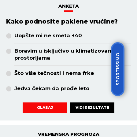
ANKETA
Kako podnosite paklene vrućine?
Uopšte mi ne smeta +40
Boravim u isključivo u klimatizovanim
SPORTISSIMO
prostorijama
Što više tečnosti i nema frke
Jedva čekam da prođe leto
VIDI REZULTATE
GLASAJ
VREMENSKA PROGNOZA