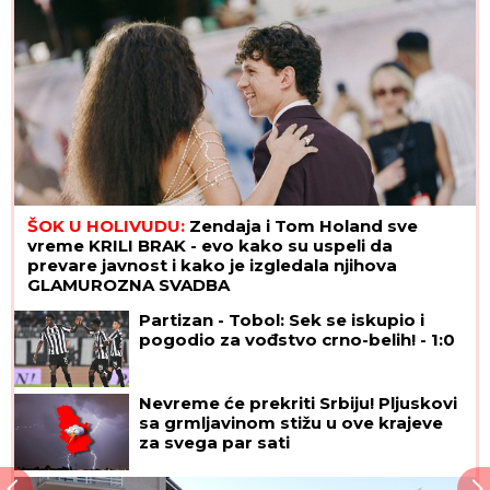
ŠOK U HOLIVUDU:
Zendaja i Tom Holand sve
vreme KRILI BRAK - evo kako su uspeli da
prevare javnost i kako je izgledala njihova
GLAMUROZNA SVADBA
Partizan - Tobol: Sek se iskupio i
pogodio za vođstvo crno-belih! - 1:0
Nevreme će prekriti Srbiju! Pljuskovi
sa grmljavinom stižu u ove krajeve
za svega par sati