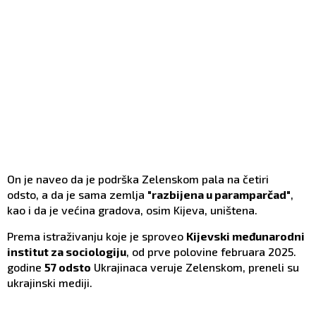
On je naveo da je podrška Zelenskom pala na četiri
odsto, a da je sama zemlja
"razbijena u paramparčad"
,
kao i da je većina gradova, osim Kijeva, uništena.
Prema istraživanju koje je sproveo
Kijevski međunarodni
institut za sociologiju
, od prve polovine februara 2025.
godine
57 odsto
Ukrajinaca veruje Zelenskom, preneli su
ukrajinski mediji.