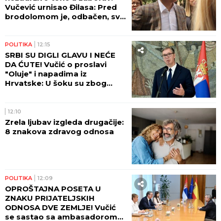
Vučević urnisao Đilasa: Pred
brodolomom je, odbačen, svi
su ga prozreli!
POLITIKA
12:15
SRBI SU DIGLI GLAVU I NEĆE
DA ĆUTE! Vučić o proslavi
"Oluje" i napadima iz
Hrvatske: U šoku su zbog
onoga što su videli!
12:10
Zrela ljubav izgleda drugačije:
8 znakova zdravog odnosa
POLITIKA
12:09
OPROŠTAJNA POSETA U
ZNAKU PRIJATELJSKIH
ODNOSA DVE ZEMLJE! Vučić
se sastao sa ambasadorom