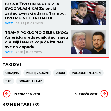
BESNA ŽIVOTINJA UGRIZLA
SVOG VLASNIKA! Zelenski
zadao zverski udarac Trampu,
OVO MU NIJE TREBALO!
SVET
08:23
18.02.2025
TRAMP POKLOPIO ZELENSKOG:
Američki predsednik dao izjavu
o Rusiji i NATO koja će izludeti
sve na Zapadu
SVET
23:18
16.02.2025
TAGOVI
UKRAJINA
VALERIJ ZALUŽNI
IZBORI
VOLODIMIR ZELENSKI
SAD
DONALD TRAMP
Prethodna vest
Sledeća vest
KOMENTARI (
0
)