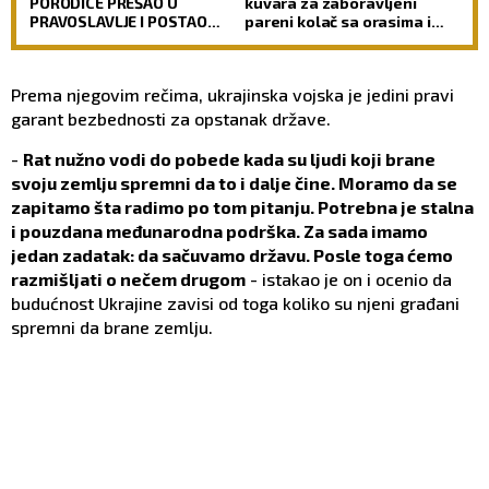
PORODICE PREŠAO U
kuvara za zaboravljeni
PRAVOSLAVLJE I POSTAO
pareni kolač sa orasima i
SVEŠTENIK: Jedan od
šerbetom
najuglednijih teologa
današnjice govori o svom
Prema njegovim rečima, ukrajinska vojska je jedini pravi
putu preobraćenja
garant bezbednosti za opstanak države.
-
Rat nužno vodi do pobede kada su ljudi koji brane
svoju zemlju spremni da to i dalje čine. Moramo da se
zapitamo šta radimo po tom pitanju. Potrebna je stalna
i pouzdana međunarodna podrška. Za sada imamo
jedan zadatak: da sačuvamo državu. Posle toga ćemo
razmišljati o nečem drugom
- istakao je on i ocenio da
budućnost Ukrajine zavisi od toga koliko su njeni građani
spremni da brane zemlju.