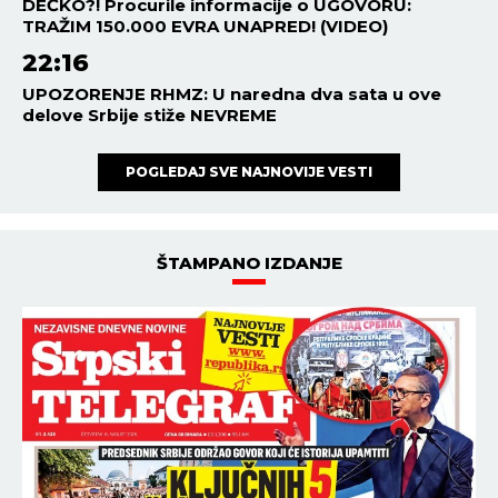
DEČKO?! Procurile informacije o UGOVORU:
TRAŽIM 150.000 EVRA UNAPRED! (VIDEO)
22:16
UPOZORENJE RHMZ: U naredna dva sata u ove
delove Srbije stiže NEVREME
POGLEDAJ SVE NAJNOVIJE VESTI
ŠTAMPANO IZDANJE