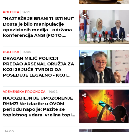
POLITIKA
14:21
"NAJTEŽE JE BRANITI ISTINU!"
Dosta je bilo manipulacije
opozicionih medija - održana
konferencija ANS! (FOTO,
VIDEO)
POLITIKA
14:05
DRAGAN MILIĆ POLICIJI
PREDAO ARSENAL ORUŽJA ZA
KOJI JE JUČE TVRDIO DA
POSEDUJE LEGALNO - KOJI
MILIĆ JE PRAVI?!?
VREMENSKA PROGNOZA
14:02
NAJOZBILJNIJE UPOZORENJE
RHMZ! Ne izlazite u OVOM
periodu napolje: Pazite se
toplotnog udara, vrelina topi
asfalt i deformiše šine,
MOGUĆI SU UDESI
14:00