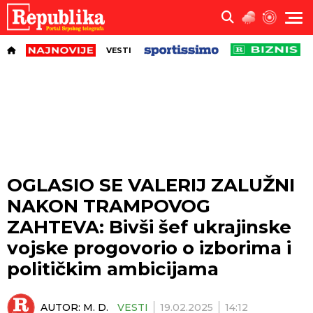
VESTI
OGLASIO SE VALERIJ ZALUŽNI
NAKON TRAMPOVOG
ZAHTEVA: Bivši šef ukrajinske
vojske progovorio o izborima i
političkim ambicijama
AUTOR:
M. D.
VESTI
19.02.2025
14:12