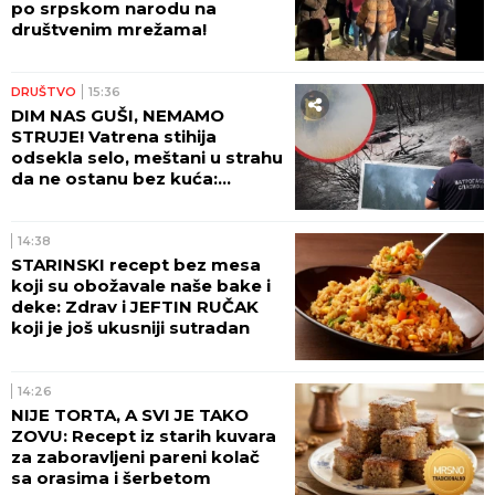
po srpskom narodu na
društvenim mrežama!
DRUŠTVO
15:36
DIM NAS GUŠI, NEMAMO
STRUJE! Vatrena stihija
odsekla selo, meštani u strahu
da ne ostanu bez kuća:
Pogledajte dramatične scene
kod Ušća (GALERIJA)
14:38
STARINSKI recept bez mesa
koji su obožavale naše bake i
deke: Zdrav i JEFTIN RUČAK
koji je još ukusniji sutradan
14:26
NIJE TORTA, A SVI JE TAKO
ZOVU: Recept iz starih kuvara
za zaboravljeni pareni kolač
sa orasima i šerbetom