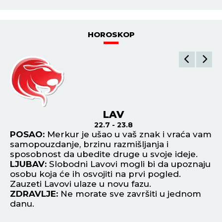
HOROSKOP
LAV
22.7 - 23.8
POSAO:
Merkur je ušao u vaš znak i vraća vam
P
samopouzdanje, brzinu razmišljanja i
va
sposobnost da ubedite druge u svoje ideje.
na
LJUBAV:
Slobodni Lavovi mogli bi da upoznaju
ve
osobu koja će ih osvojiti na prvi pogled.
L
Zauzeti Lavovi ulaze u novu fazu.
ob
ZDRAVLJE:
Ne morate sve završiti u jednom
up
danu.
zr
Z