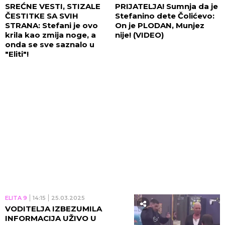
SREĆNE VESTI, STIZALE
PRIJATELJA! Sumnja da je
ČESTITKE SA SVIH
Stefanino dete Čolićevo:
STRANA: Stefani je ovo
On je PLODAN, Munjez
krila kao zmija noge, a
nije! (VIDEO)
onda se sve saznalo u
"Eliti"!
ELITA 9
14:15
25.03.2025
VODITELJA IZBEZUMILA
INFORMACIJA UŽIVO U