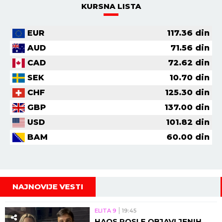
KURSNA LISTA
EUR
117.36
din
AUD
71.56
din
CAD
72.62
din
SEK
10.70
din
CHF
125.30
din
GBP
137.00
din
USD
101.82
din
BAM
60.00
din
NAJNOVIJE VESTI
ELITA 9
19:45
HAOS POSLE OBJAVLJENIH