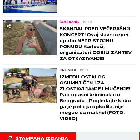
ŠOUBIZNIS
19:30
SKANDAL PRED VEČERAŠNJI
KONCERT! Ovaj slavni reper
uputio NEPRISTOJNU
PONUDU Karleuši,
organizatori ODBILI ZAHTEV
ZA OTKAZIVANJE!
HRONIKA
19:19
IZMEĐU OSTALOG
OSUMNJIČEN I ZA
ZLOSTAVLJANJE I MUČENJE!
Pao opasni kriminalac u
Beogradu - Pogledajte kako
ga je policija opkolila, nije
mogao da makne! (FOTO,
VIDEO)
ŠTAMPANA IZDANJA