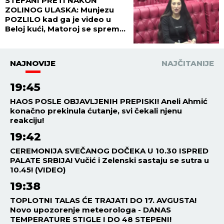
STEFANI PRETI NAKON
ZOLINOG ULASKA: Munjezu
POZLILO kad ga je video u
Beloj kući, Matoroj se sprema
HAOS! (VIDEO)
NAJNOVIJE
NAJČITANIJE
19:45
HAOS POSLE OBJAVLJENIH PREPISKI! Aneli Ahmić
konačno prekinula ćutanje, svi čekali njenu
reakciju!
19:42
CEREMONIJA SVEČANOG DOČEKA U 10.30 ISPRED
PALATE SRBIJA! Vučić i Zelenski sastaju se sutra u
10.45! (VIDEO)
19:38
TOPLOTNI TALAS ĆE TRAJATI DO 17. AVGUSTA!
Novo upozorenje meteorologa - DANAS
TEMPERATURE STIGLE I DO 48 STEPENI!