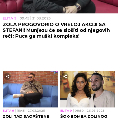
ELITA 9
09:45
31.03.2025
ZOLA PROGOVORIO O VRELOJ AKCIJI SA
STEFANI! Munjezu će se slošiti od njegovih
reči: Puca ga muški kompleks!
ELITA 9
15:45
27.03.2025
ELITA 9
08:50
26.03.2025
ZOLI TAD SAOPŠTENE
ŠOK-BOMBA ZOLINOG