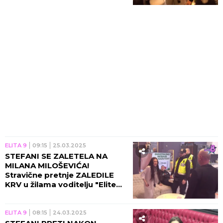
produkcija odmah reagovala!
(VIDEO)
ELITA 9
09:15
25.03.2025
STEFANI SE ZALETELA NA
MILANA MILOŠEVIĆA!
Stravične pretnje ZALEDILE
KRV u žilama voditelju "Elite
8": "Otvoriću nekome GLAVU"
(VIDEO)
ELITA 9
08:15
24.03.2025