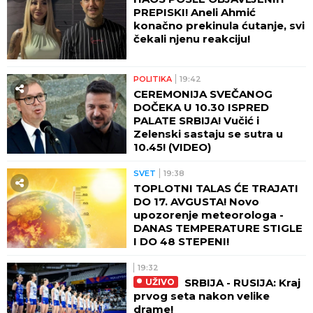
PREPISKI! Aneli Ahmić
konačno prekinula ćutanje, svi
čekali njenu reakciju!
POLITIKA
19:42
CEREMONIJA SVEČANOG
DOČEKA U 10.30 ISPRED
PALATE SRBIJA! Vučić i
Zelenski sastaju se sutra u
10.45! (VIDEO)
SVET
19:38
TOPLOTNI TALAS ĆE TRAJATI
DO 17. AVGUSTA! Novo
upozorenje meteorologa -
DANAS TEMPERATURE STIGLE
I DO 48 STEPENI!
19:32
SRBIJA - RUSIJA: Kraj
UŽIVO
prvog seta nakon velike
drame!