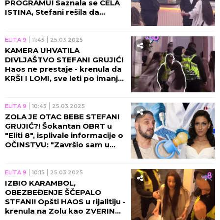
PROGRAMU! Saznala se CELA
ISTINA, Stefani rešila da
progovori: "Spavala sam sa
Zolom" (VIDEO)
ELITA 9
11:45
25.03.2025
KAMERA UHVATILA
DIVLJAŠTVO STEFANI GRUJIĆ!
Haos ne prestaje - krenula da
KRŠI I LOMI, sve leti po imanju!
(VIDEO)
ELITA 9
10:45
25.03.2025
ZOLA JE OTAC BEBE STEFANI
GRUJIĆ?! Šokantan OBRT u
"Eliti 8", isplivale informacije o
OČINSTVU: "Završio sam u
tebe TRI PUTA" Skandal!
(VIDEO)
ELITA 9
10:15
25.03.2025
IZBIO KARAMBOL,
OBEZBEĐENJE ŠČEPALO
STFANI! Opšti HAOS u rijalitiju -
krenula na Zolu kao ZVERINA,