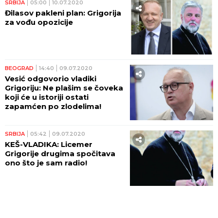
SRBIJA
05:00
10.07.2020
Đilasov pakleni plan: Grigorija
za vođu opozicije
BEOGRAD
14:40
09.07.2020
Vesić odgovorio vladiki
Grigoriju: Ne plašim se čoveka
koji će u istoriji ostati
zapamćen po zlodelima!
SRBIJA
05:42
09.07.2020
KEŠ-VLADIKA: Licemer
Grigorije drugima spočitava
ono što je sam radio!