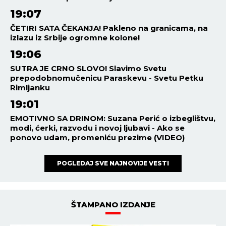
19:07
ČETIRI SATA ČEKANJA! Pakleno na granicama, na
izlazu iz Srbije ogromne kolone!
19:06
SUTRA JE CRNO SLOVO! Slavimo Svetu
prepodobnomučenicu Paraskevu - Svetu Petku
Rimljanku
19:01
EMOTIVNO SA DRINOM: Suzana Perić o izbeglištvu,
modi, ćerki, razvodu i novoj ljubavi - Ako se
ponovo udam, promeniću prezime (VIDEO)
POGLEDAJ SVE NAJNOVIJE VESTI
ŠTAMPANO IZDANJE