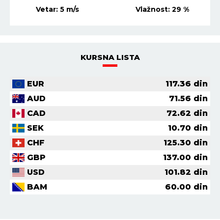
Vetar:
5
m/s
Vlažnost:
29
%
KURSNA LISTA
EUR
117.36
din
AUD
71.56
din
CAD
72.62
din
SEK
10.70
din
CHF
125.30
din
GBP
137.00
din
USD
101.82
din
BAM
60.00
din