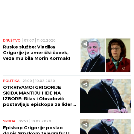
DRUŠTVO
07:07
11.02.2020
Ruske službe: Vladika
Grigorije je američki čovek,
veza mu bila Morin Kormak!
POLITIKA
21:00
10.02.2020
OTKRIVAMO! GRIGORIJE
SKIDA MANTIJU I IDE NA
IZBORE: Đilas i Obradović
postavljaju episkopa za lidera
opozicije!
SRBIJA
05:53
10.02.2020
Episkop Grigorije poslao
dopis Srpskom telegrafu: U