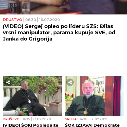
DRUŠTVO
08:30
16.07.2020
(VIDEO) Sergej opleo po lideru SZS: Đilas
vrsni manipulator, parama kupuje SVE, od
Janka do Grigorija
DRUŠTVO
16:15
13.07.2020
SRBIJA
14:01
12.07.2020
(VIDEO) ŠOK! Pogledajte
ŠOK IZJAVA! Demokrate