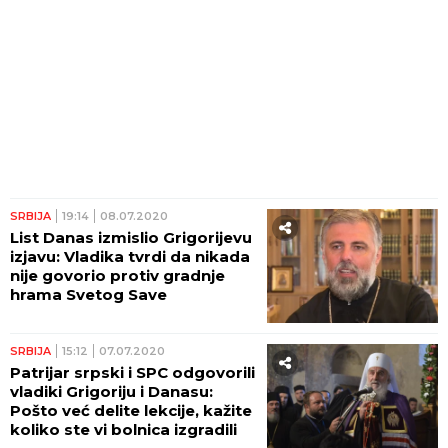
SRBIJA
19:14
08.07.2020
List Danas izmislio Grigorijevu
izjavu: Vladika tvrdi da nikada
nije govorio protiv gradnje
hrama Svetog Save
SRBIJA
15:12
07.07.2020
Patrijar srpski i SPC odgovorili
vladiki Grigoriju i Danasu:
Pošto već delite lekcije, kažite
koliko ste vi bolnica izgradili