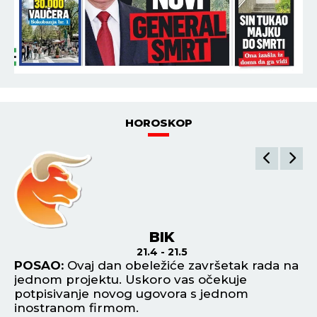
HOROSKOP
BIK
21.4 - 21.5
POSAO:
Ovaj dan obeležiće završetak rada na
P
jednom projektu. Uskoro vas očekuje
pa
.
potpisivanje novog ugovora s jednom
Ak
inostranom firmom.
pe