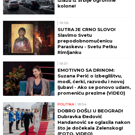
izlazu iz Srbije ogromne
kolone!
19:06
SUTRA JE CRNO SLOVO!
Slavimo Svetu
prepodobnomučenicu
Paraskevu - Svetu Petku
Rimljanku
19:01
EMOTIVNO SA DRINOM:
Suzana Perić o izbeglištvu,
modi, ćerki, razvodu i novoj
ljubavi - Ako se ponovo udam,
promeniću prezime (VIDEO)
POLITIKA
18:54
DOBRO DOŠLI U BEOGRAD!
Dubravka Đedović
Handanović se oglasila nakon
što je dočekala Zelenskog!
(FOTO, VIDEO)