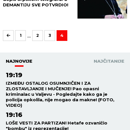
DEMANTIJU SVE POTVRDIO!
...
1
2
3
4
NAJNOVIJE
NAJČITANIJE
19:19
IZMEĐU OSTALOG OSUMNJIČEN I ZA
ZLOSTAVLJANJE I MUČENJE! Pao opasni
kriminalac u Valjevu - Pogledajte kako ga je
policija opkolila, nije mogao da makne! (FOTO,
VIDEO)
19:16
LOŠE VESTI ZA PARTIZAN! Hetafe ozvaničio
"bombu" iz reprezentacije!