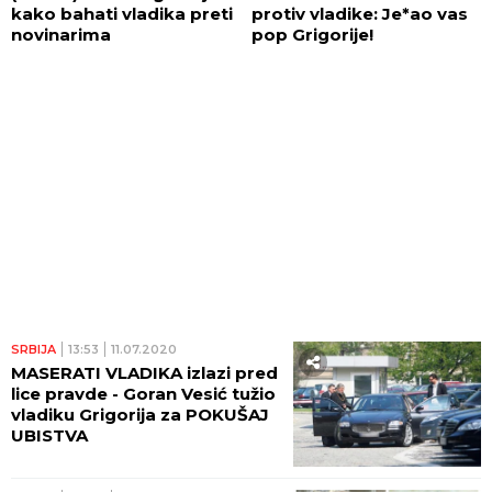
kako bahati vladika preti
protiv vladike: Je*ao vas
novinarima
pop Grigorije!
SRBIJA
13:53
11.07.2020
MASERATI VLADIKA izlazi pred
lice pravde - Goran Vesić tužio
vladiku Grigorija za POKUŠAJ
UBISTVA