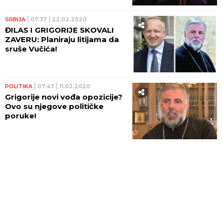
SRBIJA
07:37
22.02.2020
ĐILAS I GRIGORIJE SKOVALI
ZAVERU: Planiraju litijama da
sruše Vučića!
POLITIKA
07:47
11.02.2020
Grigorije novi vođa opozicije?
Ovo su njegove političke
poruke!