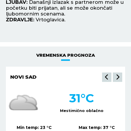
,
LJUBAV:
Današnji izlazak s partnerom može u
L
početku biti prijatan, ali se može okončati
up
ljubomornim scenama.
in
ZDRAVLJE:
Vrtoglavica.
Z
VREMENSKA PROGNOZA
NOVI SAD
31
°C
Mestimično oblačno
Min temp:
23
°C
Max temp:
37
°C