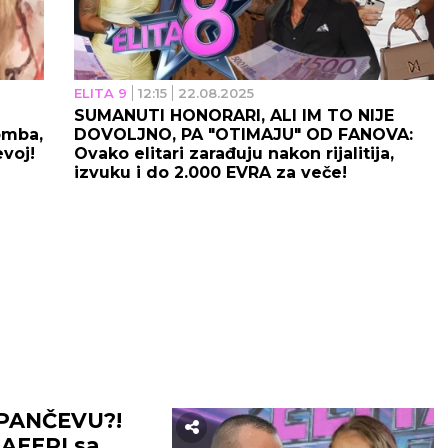
ELITA 9
12:15
22.08.2025
SUMANUTI HONORARI, ALI IM TO NIJE
omba,
DOVOLJNO, PA "OTIMAJU" OD FANOVA:
evoj!
Ovako elitari zarađuju nakon rijalitija,
izvuku i do 2.000 EVRA za veče!
 PANČEVU?!
j AFERI sa