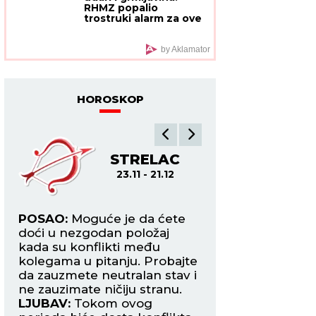
RHMZ popalio
oca
trostruki alarm za ove
delove Srbije
by Aklamator
HOROSKOP
A
STRELAC
JA
23.11 - 21.12
21.12
POSAO:
Moguće je da ćete
POSAO:
Jarčeve ko
doći u nezgodan položaj
trgovinom ili rade 
e
kada su konflikti među
klijentima danas 
kolegama u pitanju. Probajte
povećan obima po
da zauzmete neutralan stav i
Finansijski stabila
ne zauzimate ničiju stranu.
LJUBAV:
Ovaj dan
iti
LJUBAV:
Tokom ovog
vam priliku da up