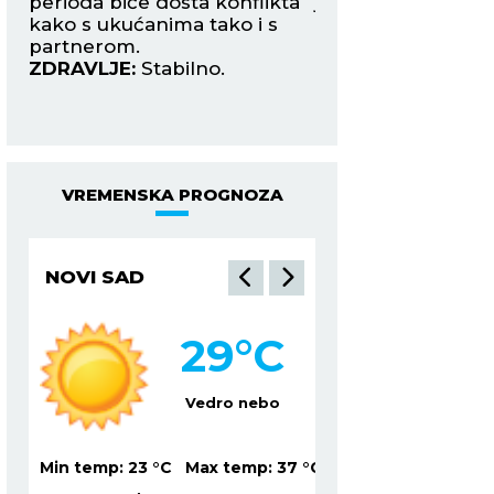
perioda biće dosta konflikta
jednu veoma hari
kako s ukućanima tako i s
osobu na nekom
partnerom.
društvenom skupu
ZDRAVLJE:
Stabilno.
ZDRAVLJE:
Reuma
tegobe.
VREMENSKA PROGNOZA
NOVI SAD
NIŠ
29
°C
2
Vedro nebo
Mesti
37
°C
Min temp:
23
°C
Max temp:
37
°C
Min temp:
22
°C
Ma