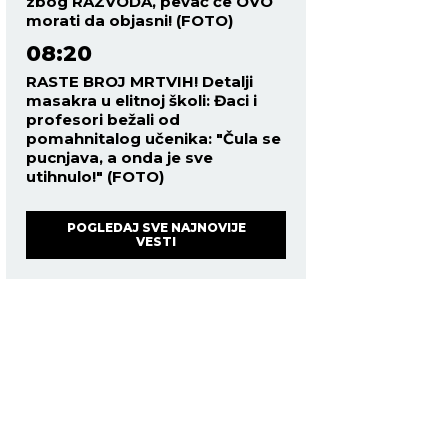
zbog RAZVODA, pevač će OVO
morati da objasni! (FOTO)
08:20
RASTE BROJ MRTVIH! Detalji
masakra u elitnoj školi: Đaci i
profesori bežali od
pomahnitalog učenika: "Čula se
pucnjava, a onda je sve
utihnulo!" (FOTO)
POGLEDAJ SVE NAJNOVIJE
VESTI