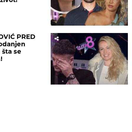
OVIĆ PRED
odanjen
 šta se
!