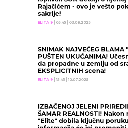
Rajačićem - ovo je vešto po
sakrije!
ELITA 9
05:45
03.08.2025
SNIMAK NAJVEĆEG BLAMA "
PUŠTEN UKUĆANIMA! Učesni
da propadne u zemlju od s
EKSPLICITNIH scena!
ELITA 9
15:45
10.07.2025
IZBAČENOJ JELENI PRIREDI
ŠAMAR REALNOSTI! Nakon n
"Elite" dobila ključnu poruk
informacija će joj promeniti 