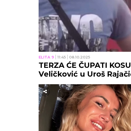
ELITA 9
11:45
08.10.2025
TERZA ĆE ČUPATI KOSU S
Veličković u Uroš Rajači