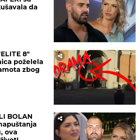
kušavala da
ELITE 8"
ca poželela
ramota zbog
LI BOLAN
apuštanja
u, ova
život!