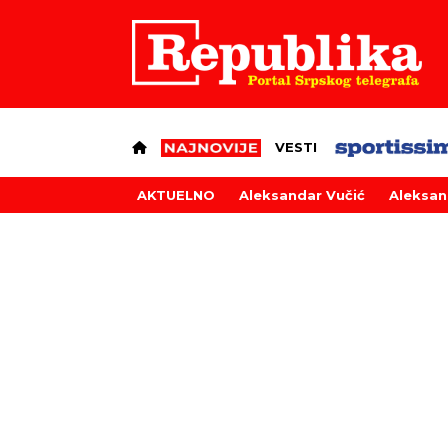
VESTI
AKTUELNO
Aleksandar Vučić
Aleksan