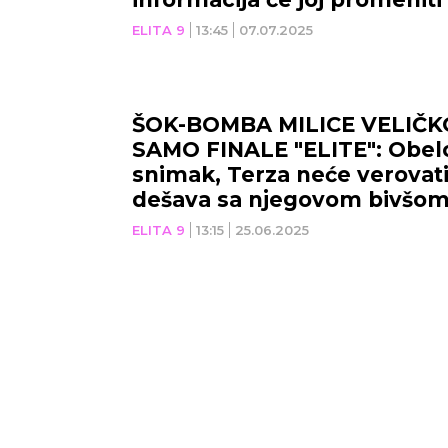
ELITA 9
13:45
07.07.2025
ŠOK-BOMBA MILICE VELIČK
SAMO FINALE "ELITE": Obel
snimak, Terza neće verovati
dešava sa njegovom bivšom
ELITA 9
13:15
25.06.2025