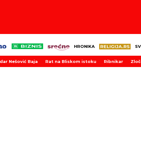
HRONIKA
SV
dar Nešović Baja
Rat na Bliskom istoku
Ribnikar
Zloč