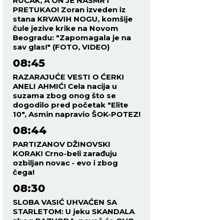
RUČAK, A ON JE NASMRT
PRETUKAO! Zoran izveden iz
stana KRVAVIH NOGU, komšije
čule jezive krike na Novom
Beogradu: "Zapomagala je na
sav glas!" (FOTO, VIDEO)
08:45
RAZARAJUĆE VESTI O ĆERKI
ANELI AHMIĆ! Cela nacija u
suzama zbog onog što se
dogodilo pred početak "Elite
10", Asmin napravio ŠOK-POTEZ!
08:44
PARTIZANOV DŽINOVSKI
KORAK! Crno-beli zarađuju
ozbiljan novac - evo i zbog
čega!
08:30
SLOBA VASIĆ UHVAĆEN SA
STARLETOM: U jeku SKANDALA