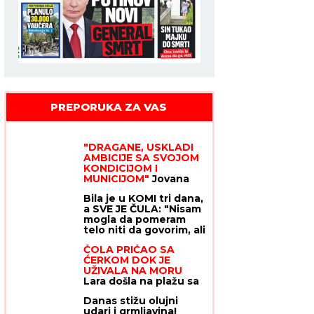
PREPORUKA ZA VAS
"DRAGANE, USKLADI
AMBICIJE SA SVOJOM
KONDICIJOM I
MUNICIJOM"
Jovana
Jeremić prozvala
Bila je u KOMI tri dana,
bivšeg i njegovu
a SVE JE ČULA: "Nisam
verenicu, a on
mogla da pomeram
poručuje šta mu je
telo niti da govorim, ali
JEDINO VAŽNO: "U
sam bila svesna
tome je istina"
ČOLA PRIČAO SA
svega" - evo kako je
ĆERKOM DOK JE
dokazala svetu da je
UŽIVALA NA MORU
TERAPIJA NIJE
Lara došla na plažu sa
USPAVALA
torbom od 1.500 eura,
Danas stižu olujni
a evo kako je
udari i grmljavina!
reagovala na poziv