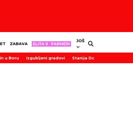
JOŠ
ET
ZABAVA
in u Boru
Izgubljeni gradovi
Stanija Dobrojević