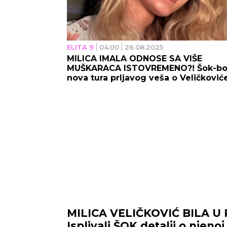
ELITA 9
04:00
26.08.2025
MILICA IMALA ODNOSE SA VIŠE
MUŠKARACA ISTOVREMENO?! Šok-b
nova tura prljavog veša o Veličković
MILICA VELIČKOVIĆ BILA U
Isplivali ŠOK detalji o njeno