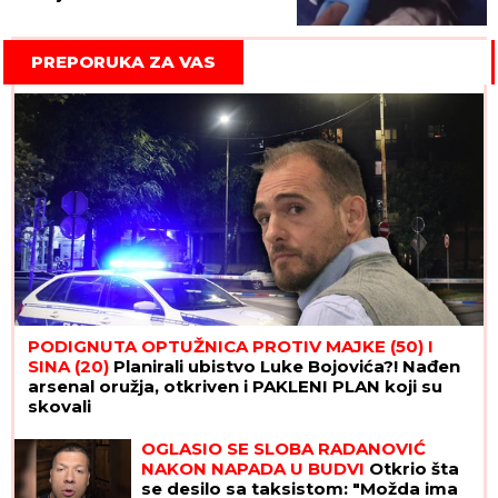
(VIDEO)
PREPORUKA ZA VAS
PODIGNUTA OPTUŽNICA PROTIV MAJKE (50) I
SINA (20)
Planirali ubistvo Luke Bojovića?! Nađen
arsenal oružja, otkriven i PAKLENI PLAN koji su
skovali
OGLASIO SE SLOBA RADANOVIĆ
NAKON NAPADA U BUDVI
Otkrio šta
se desilo sa taksistom: "Možda ima