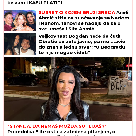
će vam i KAFU PLATITI
SUSRET O KOJEM BRUJI SRBIJA
Aneli
Ahmić stiže na suočavanje sa Neriom
i Hanom, fanovi se nadaju da se u
sve umeša i Sita Ahmić
Veljkov tast Bogdan neće da ćuti!
Obratio se zetu javno, pa mu stavio
do znanja jednu stvar: "U Beogradu
to nije mogao videti"
"STANIJA, DA NEMAŠ MOŽDA SUTLIJAŠ?"
Pobednica Elite ostala zatečena pitanjem, o