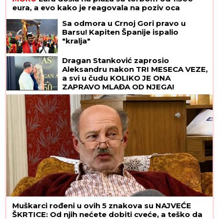
eura, a evo kako je reagovala na poziv oca
Sa odmora u Crnoj Gori pravo u
Barsu! Kapiten Španije ispalio
"kralja"
Dragan Stanković zaprosio
Aleksandru nakon TRI MESECA VEZE,
a svi u čudu KOLIKO JE ONA
ZAPRAVO MLAĐA OD NJEGA!
Muškarci rođeni u ovih 5 znakova su NAJVEĆE
ŠKRTICE: Od njih nećete dobiti cveće, a teško da