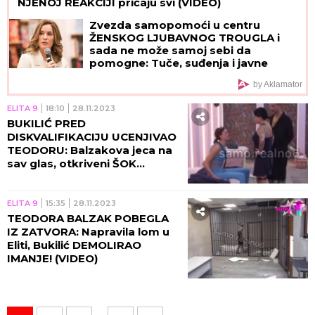
NJENOJ REAKCIJI pričaju svi (VIDEO)
Zvezda samopomoći u centru
ŽENSKOG LJUBAVNOG TROUGLA i
sada ne može samoj sebi da
pomogne: Tuče, suđenja i javne
optužbe pretvorile karijeru iz snova
by Aklamator
u PETPARAČKU SAPUNICU
ELITA 9
18:10
28.11.2023
BUKILIĆ PRED
DISKVALIFIKACIJU UCENJIVAO
TEODORU: Balzakova jeca na
sav glas, otkriveni ŠOK
DETALJI! (VIDEO)
ELITA 9
15:35
28.11.2023
TEODORA BALZAK POBEGLA
IZ ZATVORA: Napravila lom u
Eliti, Bukilić DEMOLIRAO
IMANJE! (VIDEO)