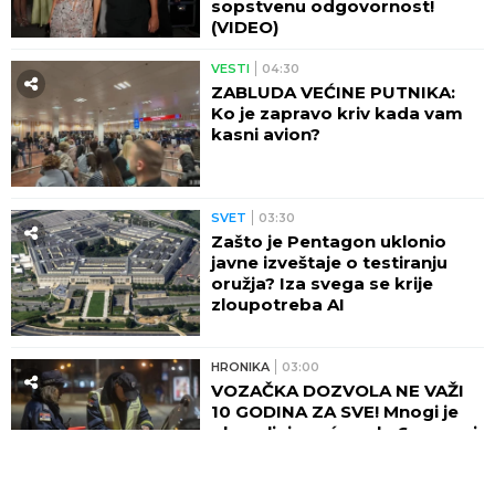
sopstvenu odgovornost!
(VIDEO)
VESTI
04:30
ZABLUDA VEĆINE PUTNIKA:
Ko je zapravo kriv kada vam
kasni avion?
SVET
03:30
Zašto je Pentagon uklonio
javne izveštaje o testiranju
oružja? Iza svega se krije
zloupotreba AI
HRONIKA
03:00
VOZAČKA DOZVOLA NE VAŽI
10 GODINA ZA SVE! Mnogi je
obnavljaju već posle 6 meseci
ili godinu dana - evo zašto i ko
odlučuje o tome!