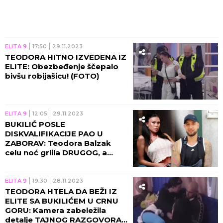
ELITA 9
17:50
29.11.2023
TEODORA HITNO IZVEDENA IZ
ELITE: Obezbeđenje ščepalo
bivšu robijašicu! (FOTO)
ELITA 9
12:05
29.11.2023
BUKILIĆ POSLE
DISKVALIFIKACIJE PAO U
ZABORAV: Teodora Balzak
celu noć grlila DRUGOG, a
onda se desio ŠOK!
ELITA 9
19:30
28.11.2023
TEODORA HTELA DA BEŽI IZ
ELITE SA BUKILIĆEM U CRNU
GORU: Kamera zabeležila
detalje TAJNOG RAZGOVORA!