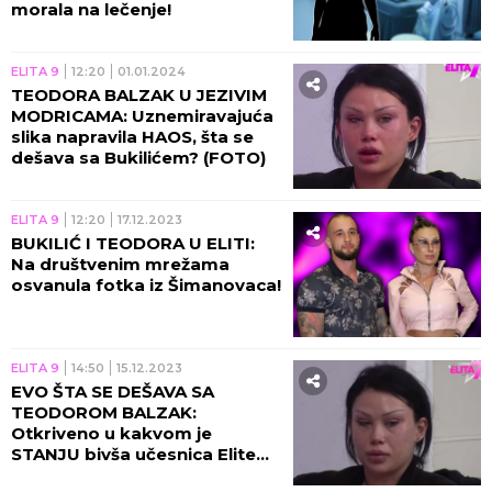
morala na lečenje!
ELITA 9
12:20
01.01.2024
TEODORA BALZAK U JEZIVIM
MODRICAMA: Uznemiravajuća
slika napravila HAOS, šta se
dešava sa Bukilićem? (FOTO)
ELITA 9
12:20
17.12.2023
BUKILIĆ I TEODORA U ELITI:
Na društvenim mrežama
osvanula fotka iz Šimanovaca!
ELITA 9
14:50
15.12.2023
EVO ŠTA SE DEŠAVA SA
TEODOROM BALZAK:
Otkriveno u kakvom je
STANJU bivša učesnica Elite
(FOTO)