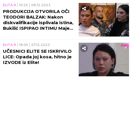
ELITA 9
10:25
08.12.2023
PRODUKCIJA OTVORILA OČI
TEODORI BALZAK: Nakon
diskvalifikacije isplivala istina,
Bukilić ISPIPAO INTIMU Maje
Marinković!
ELITA 9
19:05
07.12.2023
UČESNICI ELITE SE ISKRIVILO
LICE: Opada joj kosa, hitno je
IZVODE iz Elite!