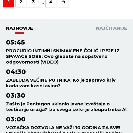
...
1
2
3
4
NAJNOVIJE
NAJČITANIJE
05:45
PROCURIO INTIMNI SNIMAK ENE ČOLIĆ I PEJE IZ
SPAVAĆE SOBE: Ovo gledate na sopstvenu
odgovornost! (VIDEO)
04:30
ZABLUDA VEĆINE PUTNIKA: Ko je zapravo kriv
kada vam kasni avion?
03:30
Zašto je Pentagon uklonio javne izveštaje o
testiranju oružja? Iza svega se krije zloupotreba AI
03:00
VOZAČKA DOZVOLA NE VAŽI 10 GODINA ZA SVE!