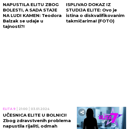
NAPUSTILA ELITU ZBOG
ISPLIVAO DOKAZ IZ
BOLESTI, A SADA STAJE
STUDIJA ELITE: Ovo je
NA LUDI KAMEN: Teodora
istina o diskvalifikovanim
Balzak se udaje u
takmičarima! (FOTO)
tajnosti?!
ELITA 9
21:00
03.01.2024
UČESNICA ELITE U BOLNICI!
Zbog zdravstvenih problema
napustila rijaliti, odmah