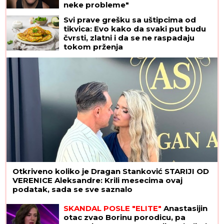
neke probleme"
Svi prave grešku sa uštipcima od
tikvica: Evo kako da svaki put budu
čvrsti, zlatni i da se ne raspadaju
tokom prženja
Otkriveno koliko je Dragan Stanković STARIJI OD
VERENICE Aleksandre: Krili mesecima ovaj
podatak, sada se sve saznalo
SKANDAL POSLE "ELITE"
Anastasijin
otac zvao Borinu porodicu, pa