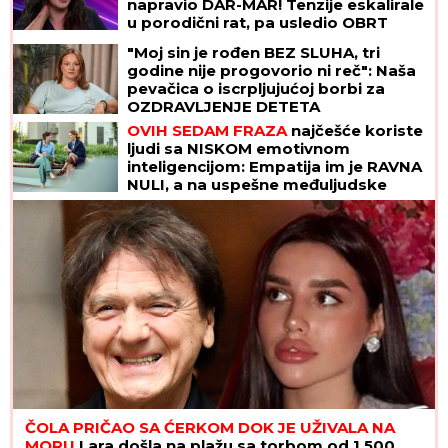
napravio DAR-MAR! Tenzije eskalirale
u porodični rat, pa usledio OBRT
"Moj sin je rođen BEZ SLUHA, tri
godine nije progovorio ni reč": Naša
pevačica o iscrpljujućoj borbi za
OZDRAVLJENJE DETETA
OVIH SEDAM FRAZA
najčešće koriste
ljudi sa NISKOM emotivnom
inteligencijom: Empatija im je RAVNA
NULI, a na uspešne međuljudske
odnose mogu da zaborave
ČOLA PRIČAO SA ĆERKOM DOK JE UŽIVALA NA
MORU
Lara došla na plažu sa torbom od 1.500