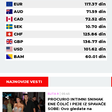
EUR
117.37
din
AUD
71.59
din
CAD
72.52
din
SEK
10.70
din
CHF
125.86
din
GBP
136.77
din
USD
101.62
din
BAM
60.01
din
NAJNOVIJE VESTI
ELITA 9
05:45
PROCURIO INTIMNI SNIMAK
ENE ČOLIĆ I PEJE IZ SPAVAĆE
SOBE: Ovo gledate na