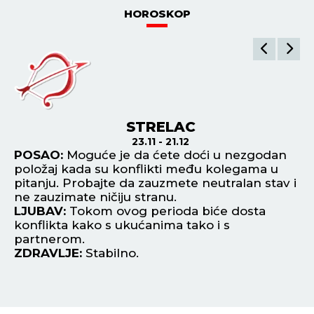
HOROSKOP
STRELAC
23.11 - 21.12
POSAO:
Moguće je da ćete doći u nezgodan
P
položaj kada su konflikti među kolegama u
ra
pitanju. Probajte da zauzmete neutralan stav i
ob
ne zauzimate ničiju stranu.
L
LJUBAV:
Tokom ovog perioda biće dosta
up
konflikta kako s ukućanima tako i s
n
partnerom.
Z
ZDRAVLJE:
Stabilno.