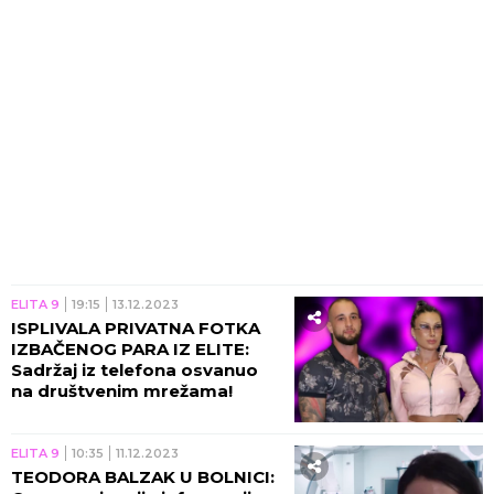
ELITA 9
19:15
13.12.2023
ISPLIVALA PRIVATNA FOTKA
IZBAČENOG PARA IZ ELITE:
Sadržaj iz telefona osvanuo
na društvenim mrežama!
ELITA 9
10:35
11.12.2023
TEODORA BALZAK U BOLNICI: