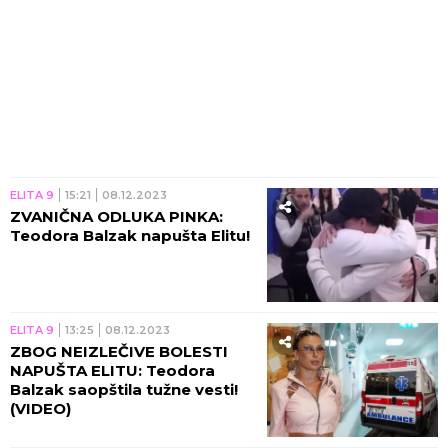
ELITA 9
15:21
08.12.2023
ZVANIČNA ODLUKA PINKA:
Teodora Balzak napušta Elitu!
ELITA 9
13:25
08.12.2023
ZBOG NEIZLEČIVE BOLESTI
NAPUŠTA ELITU: Teodora
Balzak saopštila tužne vesti!
(VIDEO)