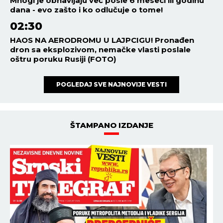
Mnogi je obnavljaju već posle 6 meseci ili godinu
dana - evo zašto i ko odlučuje o tome!
02:30
HAOS NA AERODROMU U LAJPCIGU! Pronađen
dron sa eksplozivom, nemačke vlasti poslale
oštru poruku Rusiji (FOTO)
POGLEDAJ SVE NAJNOVIJE VESTI
ŠTAMPANO IZDANJE