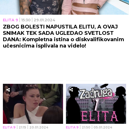
ELITA 9
15:30
29.01.2024
ZBOG BOLESTI NAPUSTILA ELITU, A OVAJ
SNIMAK TEK SADA UGLEDAO SVETLOST
DANA: Kompletna istina o diskvalifikovanim
učesnicima isplivala na videlo!
ELITA 9
21:15
20.01.2024
ELITA 9
21:50
05.01.2024