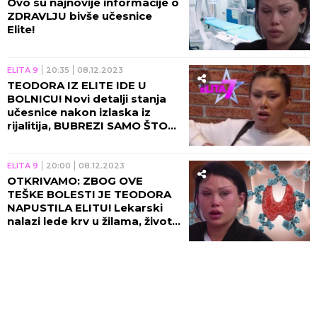
Ovo su najnovije informacije o
ZDRAVLJU bivše učesnice
Elite!
ELITA 9
20:35
08.12.2023
TEODORA IZ ELITE IDE U
BOLNICU! Novi detalji stanja
učesnice nakon izlaska iz
rijalitija, BUBREZI SAMO ŠTO
JOJ NE OTKAŽU
ELITA 9
20:00
08.12.2023
OTKRIVAMO: ZBOG OVE
TEŠKE BOLESTI JE TEODORA
NAPUSTILA ELITU! Lekarski
nalazi lede krv u žilama, život
joj VISI O KONCU