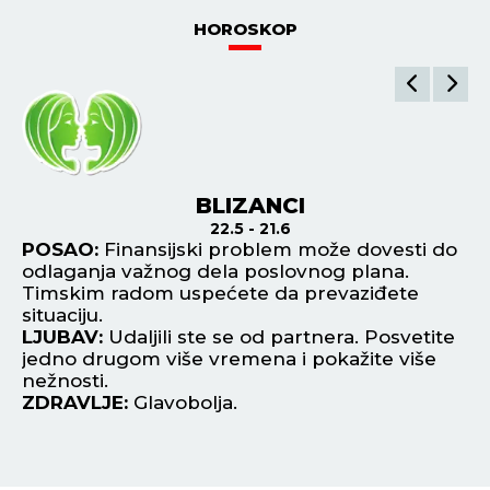
HOROSKOP
BLIZANCI
22.5 - 21.6
POSAO:
Finansijski problem može dovesti do
P
odlaganja važnog dela poslovnog plana.
za
Timskim radom uspećete da prevaziđete
pl
situaciju.
L
m
LJUBAV:
Udaljili ste se od partnera. Posvetite
av
jedno drugom više vremena i pokažite više
pr
nežnosti.
Z
ZDRAVLJE:
Glavobolja.