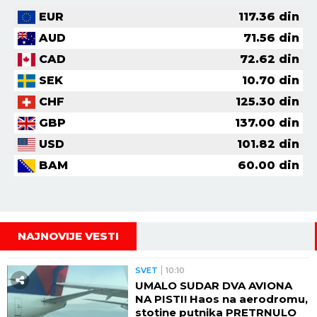
EUR
117.36
din
AUD
71.56
din
CAD
72.62
din
SEK
10.70
din
CHF
125.30
din
GBP
137.00
din
USD
101.82
din
BAM
60.00
din
NAJNOVIJE VESTI
SVET
10:10
UMALO SUDAR DVA AVIONA
NA PISTI! Haos na aerodromu,
stotine putnika PRETRNULO