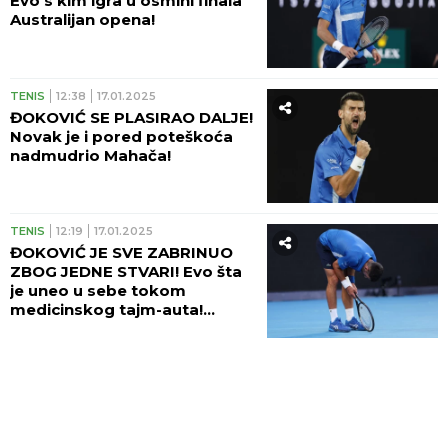
Evo s kim igra u osmini finala
Australijan opena!
TENIS
12:38
17.01.2025
ĐOKOVIĆ SE PLASIRAO DALJE!
Novak je i pored poteškoća
nadmudrio Mahača!
TENIS
12:19
17.01.2025
ĐOKOVIĆ JE SVE ZABRINUO
ZBOG JEDNE STVARI! Evo šta
je uneo u sebe tokom
medicinskog tajm-auta!
(FOTO)