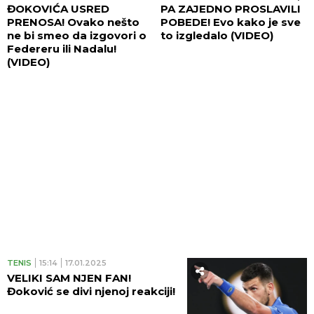
ĐOKOVIĆA USRED
PA ZAJEDNO PROSLAVILI
PRENOSA! Ovako nešto
POBEDE! Evo kako je sve
ne bi smeo da izgovori o
to izgledalo (VIDEO)
Federeru ili Nadalu!
(VIDEO)
TENIS
15:14
17.01.2025
VELIKI SAM NJEN FAN!
Đoković se divi njenoj reakciji!