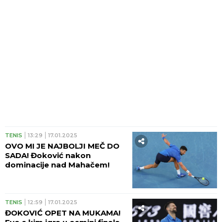
TENIS
13:29
17.01.2025
OVO MI JE NAJBOLJI MEČ DO
SADA! Đoković nakon
dominacije nad Mahačem!
TENIS
12:59
17.01.2025
ĐOKOVIĆ OPET NA MUKAMA!