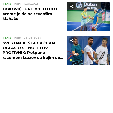
TENIS
10:14
17.01.2025
ĐOKOVIĆ JURI 100. TITULU!
Vreme je da se revanšira
Mahaču!
TENIS
10:18
26.08.2024
SVESTAN JE ŠTA GA ČEKA!
OGLASIO SE NOLETOV
PROTIVNIK: Potpuno
razumem izazov sa kojim se
suočavam