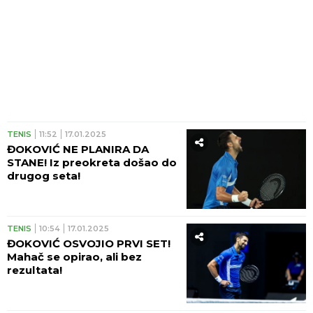
TENIS
11:52
17.01.2025
ĐOKOVIĆ NE PLANIRA DA
STANE! Iz preokreta došao do
drugog seta!
TENIS
10:54
17.01.2025
ĐOKOVIĆ OSVOJIO PRVI SET!
Mahač se opirao, ali bez
rezultata!