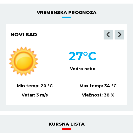
VREMENSKA PROGNOZA
NOVI SAD
27
°C
Vedro nebo
Min temp:
20
°C
Max temp:
34
°C
Vetar:
3
m/s
Vlažnost:
38
%
KURSNA LISTA