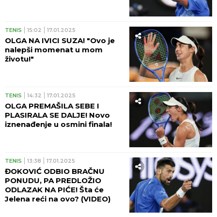
TENIS
15:02
17.01.2025
OLGA NA IVICI SUZA! "Ovo je
nalepši momenat u mom
životu!"
TENIS
14:32
17.01.2025
OLGA PREMAŠILA SEBE I
PLASIRALA SE DALJE! Novo
iznenađenje u osmini finala!
TENIS
13:38
17.01.2025
ĐOKOVIĆ ODBIO BRAČNU
PONUDU, PA PREDLOŽIO
ODLAZAK NA PIĆE! Šta će
Jelena reći na ovo? (VIDEO)