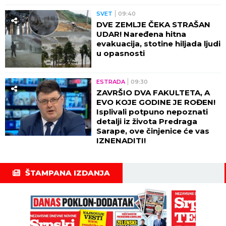
SVET
09:40
DVE ZEMLJE ČEKA STRAŠAN
UDAR! Naređena hitna
evakuacija, stotine hiljada ljudi
u opasnosti
ESTRADA
09:30
ZAVRŠIO DVA FAKULTETA, A
EVO KOJE GODINE JE ROĐEN!
Isplivali potpuno nepoznati
detalji iz života Predraga
Sarape, ove činjenice će vas
IZNENADITI!
ŠTAMPANA IZDANJA