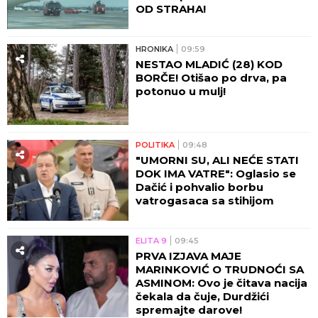
OD STRAHA!
HRONIKA
09:59
NESTAO MLADIĆ (28) KOD
BORČE! Otišao po drva, pa
potonuo u mulj!
POLITIKA
09:48
"UMORNI SU, ALI NEĆE STATI
DOK IMA VATRE": Oglasio se
Dačić i pohvalio borbu
vatrogasaca sa stihijom
ELITA 9
09:45
PRVA IZJAVA MAJE
MARINKOVIĆ O TRUDNOĆI SA
ASMINOM: Ovo je čitava nacija
čekala da čuje, Durdžići
spremajte darove!