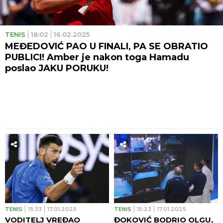
TENIS
18:02
16.02.2025
MEĐEDOVIĆ PAO U FINALI, PA SE OBRATIO
PUBLICI! Amber je nakon toga Hamadu
poslao JAKU PORUKU!
TENIS
15:33
17.01.2025
TENIS
15:23
17.01.2025
VODITELJ VREĐAO
ĐOKOVIĆ BODRIO OLGU,