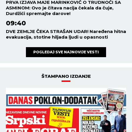
PRVA IZJAVA MAJE MARINKOVIĆ O TRUDNOĆI SA
ASMINOM: Ovo je čitava nacija čekala da čuje,
Durdžići spremajte darove!
09:40
DVE ZEMLJE ČEKA STRAŠAN UDAR! Naređena hitna
evakuacija, stotine hiljada ljudi u opasnosti
POGLEDAJ SVE NAJNOVIJE VESTI
ŠTAMPANO IZDANJE