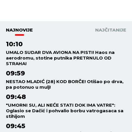
NAJNOVIJE
NAJČITANIJE
10:10
UMALO SUDAR DVA AVIONA NA PISTI! Haos na
aerodromu, stotine putnika PRETRNULO OD
STRAHA!
09:59
NESTAO MLADIĆ (28) KOD BORČE! Otišao po drva,
pa potonuo u mulj!
09:48
"UMORNI SU, ALI NEĆE STATI DOK IMA VATRE":
Oglasio se Dačić i pohvalio borbu vatrogasaca sa
stihijom
09:45