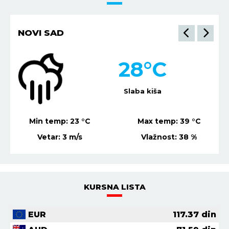
NIŠ
27
°C
Vedro nebo
Min temp:
21
°C
Max temp:
37
°C
Vetar:
2
m/s
Vlažnost:
44
%
KURSNA LISTA
EUR
117.37
din