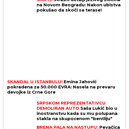
na Novom Beogradu: Nakon ubistva
pokušao da skoči sa terase!
SKANDAL U ISTANBULU!
Emina Jahović
pokradena za 50.000 EVRA: Nasela na prevaru
devojke iz Crne Gore
SRPSKOM REPREZENTATIVCU
DEMOLIRAN AUTO
Saša Lukić bio u
inostranstvu kada su mu polupana
stakla na skupocenom "bentliju"
BRENA PALA NA NASTUPU:
Pevačica