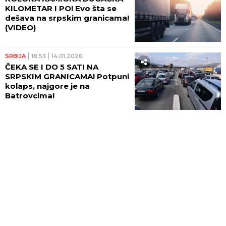
KILOMETAR I PO! Evo šta se
dešava na srpskim granicama!
(VIDEO)
SRBIJA
18:53
14.01.2026
ČEKA SE I DO 5 SATI NA
SRPSKIM GRANICAMA! Potpuni
kolaps, najgore je na
Batrovcima!