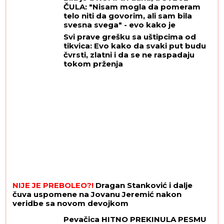
ČULA: "Nisam mogla da pomeram
telo niti da govorim, ali sam bila
svesna svega" - evo kako je
dokazala svetu da je TERAPIJA NIJE
Svi prave grešku sa uštipcima od
USPAVALA
tikvica: Evo kako da svaki put budu
čvrsti, zlatni i da se ne raspadaju
tokom prženja
NIJE JE PREBOLEO?!
Dragan Stanković i dalje
čuva uspomene na Jovanu Jeremić nakon
veridbe sa novom devojkom
Pevačica HITNO PREKINULA PESMU