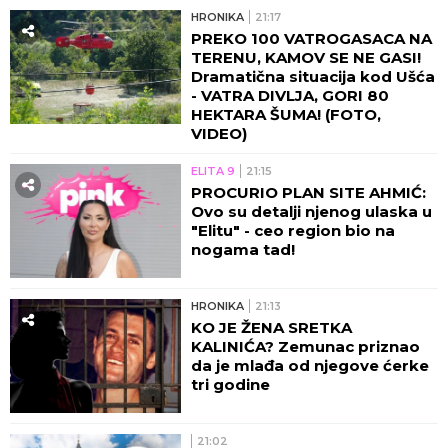
HRONIKA
21:17
PREKO 100 VATROGASACA NA
TERENU, KAMOV SE NE GASI!
Dramatična situacija kod Ušća
- VATRA DIVLJA, GORI 80
HEKTARA ŠUMA! (FOTO,
VIDEO)
ELITA 9
21:15
PROCURIO PLAN SITE AHMIĆ:
Ovo su detalji njenog ulaska u
"Elitu" - ceo region bio na
nogama tad!
HRONIKA
21:13
KO JE ŽENA SRETKA
KALINIĆA? Zemunac priznao
da je mlađa od njegove ćerke
tri godine
21:02