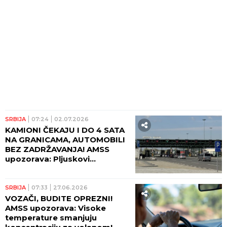
SRBIJA
07:24
02.07.2026
KAMIONI ČEKAJU I DO 4 SATA
NA GRANICAMA, AUTOMOBILI
BEZ ZADRŽAVANJA! AMSS
upozorava: Pljuskovi
otežavaju vožnju!
SRBIJA
07:33
27.06.2026
VOZAČI, BUDITE OPREZNI!
AMSS upozorava: Visoke
temperature smanjuju