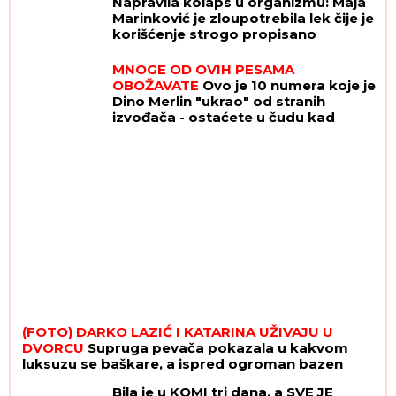
Napravila kolaps u organizmu: Maja
Marinković je zloupotrebila lek čije je
korišćenje strogo propisano
MNOGE OD OVIH PESAMA
OBOŽAVATE
Ovo je 10 numera koje je
Dino Merlin "ukrao" od stranih
izvođača - ostaćete u čudu kad
vidite spisak
(FOTO) DARKO LAZIĆ I KATARINA UŽIVAJU U
DVORCU
Supruga pevača pokazala u kakvom
luksuzu se baškare, a ispred ogroman bazen
Bila je u KOMI tri dana, a SVE JE