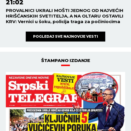
21:02
PROVALNICI UKRALI MOŠTI JEDNOG OD NAJVEĆIH
HRIŠĆANSKIH SVETITELJA, A NA OLTARU OSTAVILI
KRV: Vernici u šoku, policija traga za počiniocima
POGLEDAJ SVE NAJNOVIJE VESTI
ŠTAMPANO IZDANJE