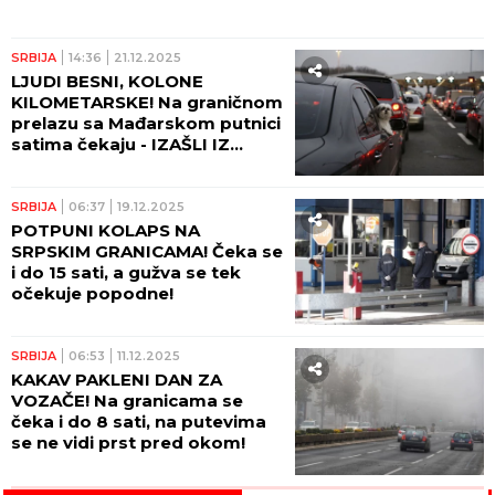
SRBIJA
14:36
21.12.2025
LJUDI BESNI, KOLONE
KILOMETARSKE! Na graničnom
prelazu sa Mađarskom putnici
satima čekaju - IZAŠLI IZ
VOZILA I BLOKIRAJU PUT!
(VIDEO)
SRBIJA
06:37
19.12.2025
POTPUNI KOLAPS NA
SRPSKIM GRANICAMA! Čeka se
i do 15 sati, a gužva se tek
očekuje popodne!
SRBIJA
06:53
11.12.2025
KAKAV PAKLENI DAN ZA
VOZAČE! Na granicama se
čeka i do 8 sati, na putevima
se ne vidi prst pred okom!