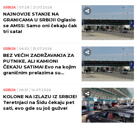
SRBIJA
07:28
21.07.2026
NAJNOVIJE STANJE NA
GRANICAMA U SRBIJI! Oglasio
se AMSS: Samo oni čekaju čak
tri sata!
SRBIJA
06:52
15.07.2026
BEZ VEĆIH ZADRŽAVANJA ZA
PUTNIKE, ALI KAMIONI
ČEKAJU SATIMA! Evo na kojim
graničnim prelazima su
najveće gužve!
SRBIJA
06:51
14.07.2026
KOLONE NA IZLAZU IZ SRBIJE!
Teretnjaci na Šidu čekaju pet
sati, evo gde su još gužve!