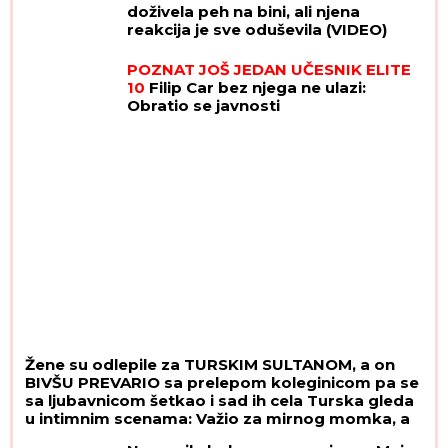
doživela peh na bini, ali njena
reakcija je sve oduševila (VIDEO)
POZNAT JOŠ JEDAN UČESNIK ELITE
10
Filip Car bez njega ne ulazi:
Obratio se javnosti
Žene su odlepile za TURSKIM SULTANOM, a on
BIVŠU PREVARIO sa prelepom koleginicom pa se
sa ljubavnicom šetkao i sad ih cela Turska gleda
u intimnim scenama: Važio za mirnog momka, a
onda su počeli skandali