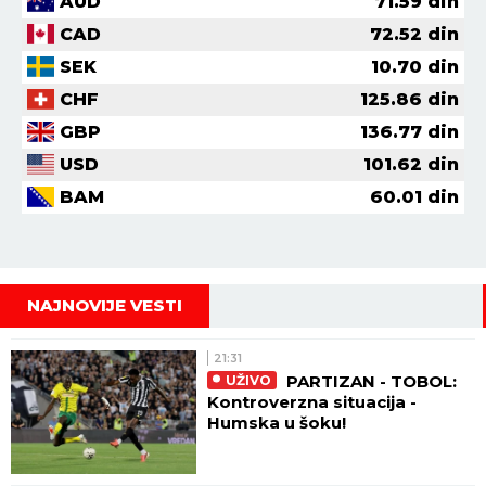
AUD
71.59
din
CAD
72.52
din
SEK
10.70
din
CHF
125.86
din
GBP
136.77
din
USD
101.62
din
BAM
60.01
din
NAJNOVIJE VESTI
21:31
PARTIZAN - TOBOL:
UŽIVO
Kontroverzna situacija -
Humska u šoku!