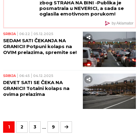
zbog STRAHA NA BINI -Publika je
posmatrala u NEVERICI, a sada se
oglasila emotivnom porukom!
by Aklamator
SRBIJA
06:22
05.12.2025
SEDAM SATI ČEKANJA NA
GRANICI! Potpuni kolaps na
OVIM prelazima, spremite se!
SRBIJA
06:45
04.12.2025
DEVET SATI SE ČEKA NA
GRANICI! Totalni kolaps na
ovima prelazima
...
1
2
3
9