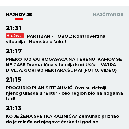
NAJNOVIJE
NAJČITANIJE
21:31
PARTIZAN - TOBOL: Kontroverzna
UŽIVO
situacija - Humska u šoku!
21:17
PREKO 100 VATROGASACA NA TERENU, KAMOV SE
NE GASI! Dramatična situacija kod Ušća - VATRA
DIVLJA, GORI 80 HEKTARA ŠUMA! (FOTO, VIDEO)
21:15
PROCURIO PLAN SITE AHMIĆ: Ovo su detalji
njenog ulaska u "Elitu" - ceo region bio na nogama
tad!
21:13
KO JE ŽENA SRETKA KALINIĆA? Zemunac priznao
da je mlađa od njegove ćerke tri godine