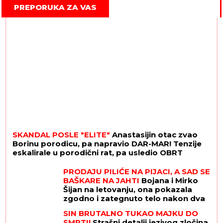
PREPORUKA ZA VAS
SKANDAL POSLE "ELITE"
Anastasijin otac zvao
Borinu porodicu, pa napravio DAR-MAR! Tenzije
eskalirale u porodični rat, pa usledio OBRT
PRODAJU PILIĆE NA PIJACI, A SAD SE
BAŠKARE NA JAHTI
Bojana i Mirko
Šijan na letovanju, ona pokazala
zgodno i zategnuto telo nakon dva
porođaja (FOTO)
SIN BRUTALNO TUKAO MAJKU DO
SMRTI!
Strašni detalji jezivog zločina