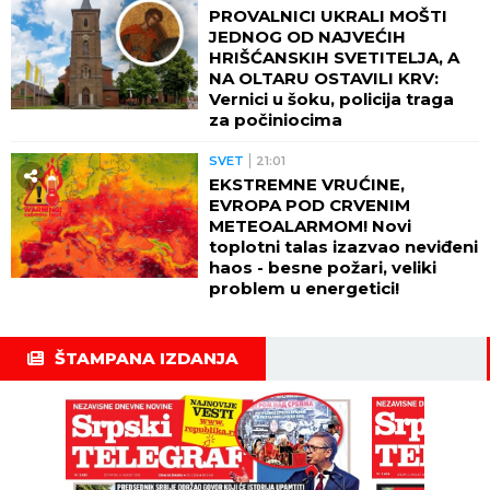
PROVALNICI UKRALI MOŠTI
JEDNOG OD NAJVEĆIH
HRIŠĆANSKIH SVETITELJA, A
NA OLTARU OSTAVILI KRV:
Vernici u šoku, policija traga
za počiniocima
SVET
21:01
EKSTREMNE VRUĆINE,
EVROPA POD CRVENIM
METEOALARMOM! Novi
toplotni talas izazvao neviđeni
haos - besne požari, veliki
problem u energetici!
ŠTAMPANA IZDANJA