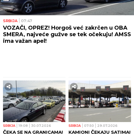
SRBIJA
07:47
VOZAČI, OPREZ! Horgoš već zakrčen u OBA
SMERA, najveće gužve se tek očekuju! AMSS
ima važan apel!
SRBIJA
19:08
30.07.2026
SRBIJA
07:50
29.07.2026
ČEKA SE NA GRANICAMA!
KAMIONI ČEKAJU SATIMA!