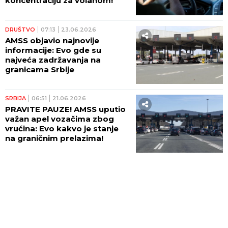
koncentraciju za volanom!
DRUŠTVO
07:13
23.06.2026
AMSS objavio najnovije
informacije: Evo gde su
najveća zadržavanja na
granicama Srbije
SRBIJA
06:51
21.06.2026
PRAVITE PAUZE! AMSS uputio
važan apel vozačima zbog
vrućina: Evo kakvo je stanje
na graničnim prelazima!