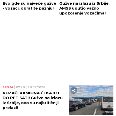
Evo gde su najveće gužve
Gužve na izlazu iz Srbije,
- vozači, obratite pažnju!
AMSS uputio važno
upozorenje vozačima!
SRBIJA
07:28
28.07.2026
VOZAČI KAMIONA ČEKAJU I
DO PET SATI! Gužve na izlazu
iz Srbije, ovo su najkritičniji
prelazi!