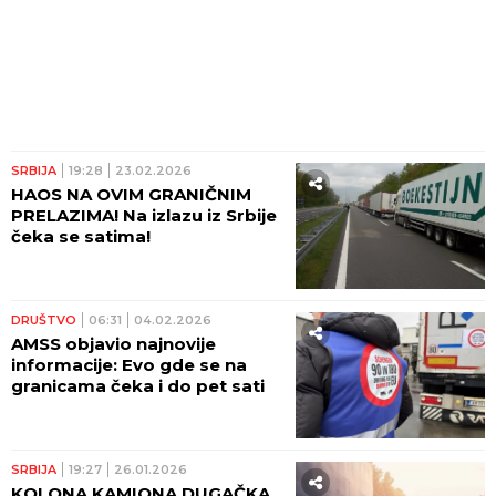
SRBIJA
19:28
23.02.2026
HAOS NA OVIM GRANIČNIM
PRELAZIMA! Na izlazu iz Srbije
čeka se satima!
DRUŠTVO
06:31
04.02.2026
AMSS objavio najnovije
informacije: Evo gde se na
granicama čeka i do pet sati
SRBIJA
19:27
26.01.2026
KOLONA KAMIONA DUGAČKA