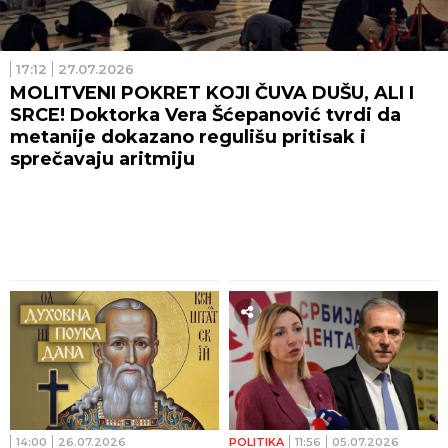
17:12
27.07.2026
MOLITVENI POKRET KOJI ČUVA DUŠU, ALI I
SRCE! Doktorka Vera Šćepanović tvrdi da
metanije dokazano regulišu pritisak i
sprečavaju aritmiju
14:00
26.07.2026
POLITIKA
11:56
05.07.2026