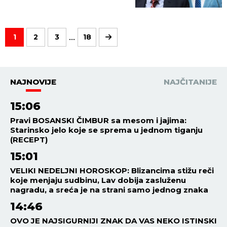
...
1
2
3
18
NAJNOVIJE
NAJČITANIJE
15:06
Pravi BOSANSKI ČIMBUR sa mesom i jajima:
Starinsko jelo koje se sprema u jednom tiganju
(RECEPT)
15:01
VELIKI NEDELJNI HOROSKOP: Blizancima stižu reči
koje menjaju sudbinu, Lav dobija zasluženu
nagradu, a sreća je na strani samo jednog znaka
14:46
OVO JE NAJSIGURNIJI ZNAK DA VAS NEKO ISTINSKI