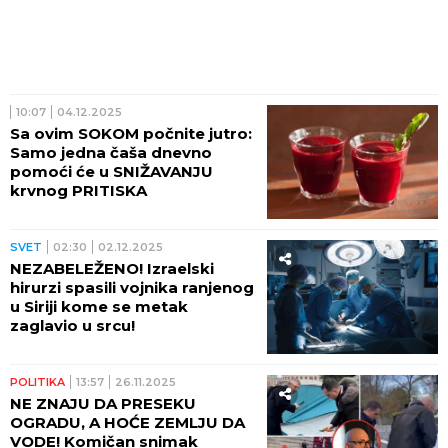
10:07
04.12.2025
Sa ovim SOKOM počnite jutro:
Samo jedna čaša dnevno
pomoći će u SNIŽAVANJU
krvnog PRITISKA
SVET
02:30
02.12.2025
NEZABELEŽENO! Izraelski
hirurzi spasili vojnika ranjenog
u Siriji kome se metak
zaglavio u srcu!
POLITIKA
13:57
26.11.2025
NE ZNAJU DA PRESEKU
OGRADU, A HOĆE ZEMLJU DA
VODE! Komičan snimak