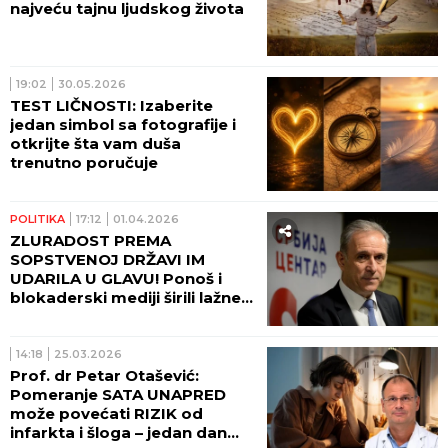
najveću tajnu ljudskog života
19:02
30.05.2026
TEST LIČNOSTI: Izaberite
jedan simbol sa fotografije i
otkrijte šta vam duša
trenutno poručuje
POLITIKA
17:12
01.04.2026
ZLURADOST PREMA
SOPSTVENOJ DRŽAVI IM
UDARILA U GLAVU! Ponoš i
blokaderski mediji širili lažne
vesti o Tajaniju dok je ministar
bio u Ukrajini! EVO ŠTA JE
PRAVA ISTINA!
14:18
25.03.2026
Prof. dr Petar Otašević:
Pomeranje SATA UNAPRED
može povećati RIZIK od
infarkta i šloga – jedan dan