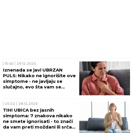
15:45
29.12.2025
Iznenada se javi UBRZAN
PULS: Nikako ne ignorišite ove
simptome - ne javljaju se
slučajno, evo šta vam se
dešava u telu!
20:22
28.12.2025
TIHI UBICA bez jasnih
simptoma: 7 znakova nikako
ne smete ignorisati - to znači
da vam preti moždani ili srčani
udar!