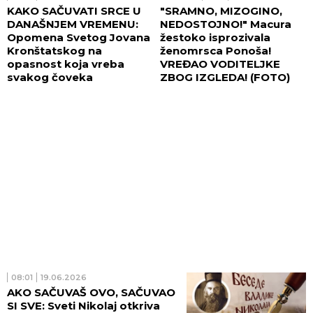
KAKO SAČUVATI SRCE U
"SRAMNO, MIZOGINO,
DANAŠNJEM VREMENU:
NEDOSTOJNO!" Macura
Opomena Svetog Jovana
žestoko isprozivala
Kronštatskog na
ženomrsca Ponoša!
opasnost koja vreba
VREĐAO VODITELJKE
svakog čoveka
ZBOG IZGLEDA! (FOTO)
08:01
19.06.2026
AKO SAČUVAŠ OVO, SAČUVAO
SI SVE: Sveti Nikolaj otkriva