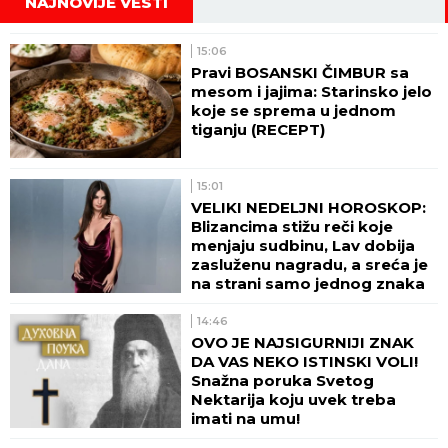
NAJNOVIJE VESTI
15:06
Pravi BOSANSKI ČIMBUR sa
mesom i jajima: Starinsko jelo
koje se sprema u jednom
tiganju (RECEPT)
15:01
VELIKI NEDELJNI HOROSKOP:
Blizancima stižu reči koje
menjaju sudbinu, Lav dobija
zasluženu nagradu, a sreća je
na strani samo jednog znaka
14:46
OVO JE NAJSIGURNIJI ZNAK
DA VAS NEKO ISTINSKI VOLI!
Snažna poruka Svetog
Nektarija koju uvek treba
imati na umu!