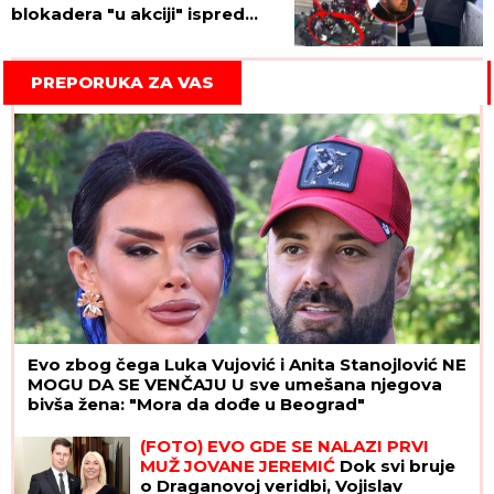
blokadera "u akciji" ispred
Skupštine! (VIDEO)
PREPORUKA ZA VAS
Evo zbog čega Luka Vujović i Anita Stanojlović NE
MOGU DA SE VENČAJU U sve umešana njegova
bivša žena: "Mora da dođe u Beograd"
(FOTO) EVO GDE SE NALAZI PRVI
MUŽ JOVANE JEREMIĆ
Dok svi bruje
o Draganovoj veridbi, Vojislav