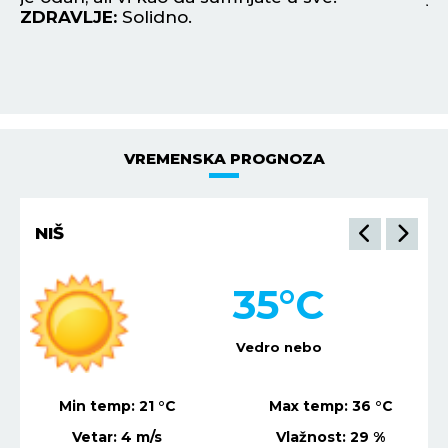
ZDRAVLJE:
Solidno.
ne
Z
VREMENSKA PROGNOZA
NIŠ
35
°C
Vedro nebo
Min temp:
21
°C
Max temp:
36
°C
Vetar:
4
m/s
Vlažnost:
29
%