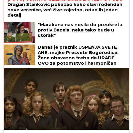
Dragan Stanković pokazao kako slavi rođendan
nove verenice, već žive zajedno, odao ih jedan
detalj
"Marakana nas nosila do preokreta
protiv Bazela, neka tako bude u
utorak"
Danas je praznik USPENJA SVETE
ANE, majke Presvete Bogorodice:
Žene obavezno treba da URADE
OVO za potomstvo i harmoničan
brak