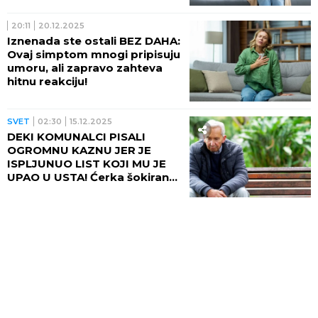
20:11
20.12.2025
Iznenada ste ostali BEZ DAHA:
Ovaj simptom mnogi pripisuju
umoru, ali zapravo zahteva
hitnu reakciju!
SVET
02:30
15.12.2025
DEKI KOMUNALCI PISALI
OGROMNU KAZNU JER JE
ISPLJUNUO LIST KOJI MU JE
UPAO U USTA! Ćerka šokirana
slučajem: "Moj tata ima
astmu, samo ga je
ISKAŠLJAO!"