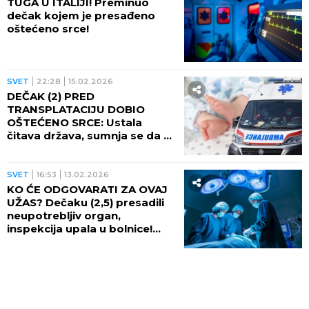
DELO!
TUGA U ITALIJI! Preminuo
dečak kojem je presađeno
oštećeno srce!
SVET
22:28
15.02.2026
DEČAK (2) PRED
TRANSPLATACIJU DOBIO
OŠTEĆENO SRCE: Ustala
čitava država, sumnja se da se
dogodilo OVO
SVET
16:53
13.02.2026
KO ĆE ODGOVARATI ZA OVAJ
UŽAS? Dečaku (2,5) presadili
neupotrebljiv organ,
inspekcija upala u bolnice!
DETE NA APARATIMA!