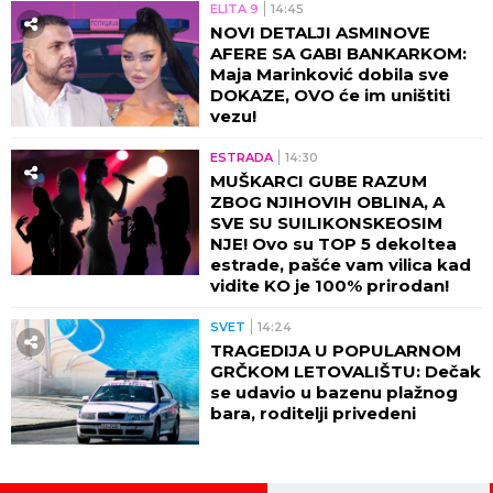
ELITA 9
14:45
NOVI DETALJI ASMINOVE
AFERE SA GABI BANKARKOM:
Maja Marinković dobila sve
DOKAZE, OVO će im uništiti
vezu!
ESTRADA
14:30
MUŠKARCI GUBE RAZUM
ZBOG NJIHOVIH OBLINA, A
SVE SU SUILIKONSKEOSIM
NJE! Ovo su TOP 5 dekoltea
estrade, pašće vam vilica kad
vidite KO je 100% prirodan!
SVET
14:24
TRAGEDIJA U POPULARNOM
GRČKOM LETOVALIŠTU: Dečak
se udavio u bazenu plažnog
bara, roditelji privedeni