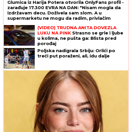
Glumica iz Harija Potera otvorila OnlyFans profil -
zarađuje 17.300 EVRA NA DAN: "Nisam mogla da
izdržavam decu. Doživela sam slom. A u
supermarketu ne mogu da radim, privlačim
ogromnu pažnju"
(VIDEO) TRUDNA ANITA DOVEZLA
LUKU NA PINK
Strasno se grle i ljube
u kolima, ne pušta ga: Blista pred
porođaj
Poljska nadigrala Srbiju: Orlići po
treći put poraženi, ali, idu dalje