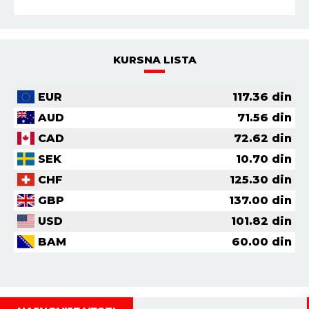
KURSNA LISTA
EUR
117.36
din
AUD
71.56
din
CAD
72.62
din
SEK
10.70
din
CHF
125.30
din
GBP
137.00
din
USD
101.82
din
BAM
60.00
din