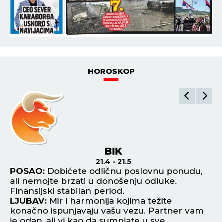
HOROSKOP
BIK
21.4 - 21.5
ka
POSAO:
Dobićete odličnu poslovnu ponudu,
P
ali nemojte brzati u donošenju odluke.
od
Finansijski stabilan period.
Ti
LJUBAV:
Mir i harmonija kojima težite
si
konačno ispunjavaju vašu vezu. Partner vam
L
je odan, ali vi kao da sumnjate u sve.
je