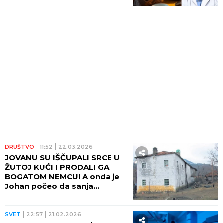
sledeće nedelje zahteva
posebnu pažnju
DRUŠTVO
11:52
22.03.2026
JOVANU SU IŠČUPALI SRCE U
ŽUTOJ KUĆI I PRODALI GA
BOGATOM NEMCU! A onda je
Johan počeo da sanja
pravoslavnu crkvu i
plavookog dečaka - OTIŠAO
NA KOSOVO I UČINIO VELIKO
SVET
22:57
21.02.2026