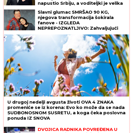
napustio Srbiju, a voditeljki je velika
podrška: "Brak nam je bio savršen"
Slavni glumac SMRŠAO 90 KG,
njegova transformacija šokirala
fanove - IZGLEDA
NEPREPOZNATLJIVO: Zahvaljujući
ovom režimu uspeo je da se
PREPOLOVI
U drugoj nedelji avgusta životi OVA 4 ZNAKA
promeniće se iz korena: Evo ko može da se nada
SUDBONOSNOM SUSRETU, a koga čeka poslovna
ponuda IZ SNOVA
DVOJICA RADNIKA POVREĐENA U