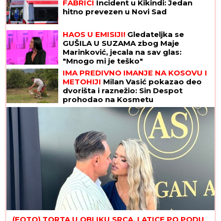
FABRICI
Incident u Kikindi: Jedan
hitno prevezen u Novi Sad
HAOS U EMISIJI!
Gledateljka se
GUŠILA U SUZAMA zbog Maje
Marinković, jecala na sav glas:
"Mnogo mi je teško"
IMA PREDIVNO IMANJE NA KOSOVU I
METOHIJI
Milan Vasić pokazao deo
dvorišta i raznežio: Sin Despot
prohodao na Kosmetu
(FOTO) TORTA U OBLIKU SRCA, LATICE PO PODU