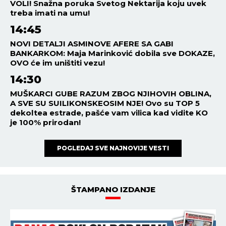
VOLI! Snažna poruka Svetog Nektarija koju uvek
treba imati na umu!
14:45
NOVI DETALJI ASMINOVE AFERE SA GABI
BANKARKOM: Maja Marinković dobila sve DOKAZE,
OVO će im uništiti vezu!
14:30
MUŠKARCI GUBE RAZUM ZBOG NJIHOVIH OBLINA,
A SVE SU SUILIKONSKEOSIM NJE! Ovo su TOP 5
dekoltea estrade, pašće vam vilica kad vidite KO
je 100% prirodan!
POGLEDAJ SVE NAJNOVIJE VESTI
ŠTAMPANO IZDANJE