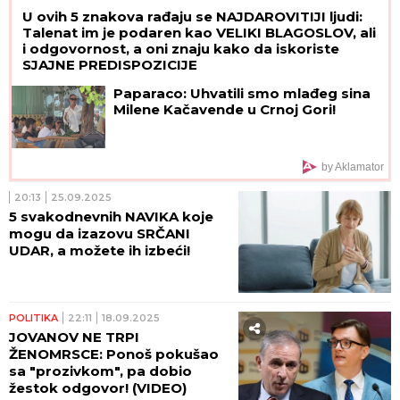
U ovih 5 znakova rađaju se NAJDAROVITIJI ljudi:
Talenat im je podaren kao VELIKI BLAGOSLOV, ali
i odgovornost, a oni znaju kako da iskoriste
SJAJNE PREDISPOZICIJE
Paparaco: Uhvatili smo mlađeg sina
Milene Kačavende u Crnoj Gori!
by Aklamator
20:13
25.09.2025
5 svakodnevnih NAVIKA koje
mogu da izazovu SRČANI
UDAR, a možete ih izbeći!
POLITIKA
22:11
18.09.2025
JOVANOV NE TRPI
ŽENOMRSCE: Ponoš pokušao
sa "prozivkom", pa dobio
žestok odgovor! (VIDEO)