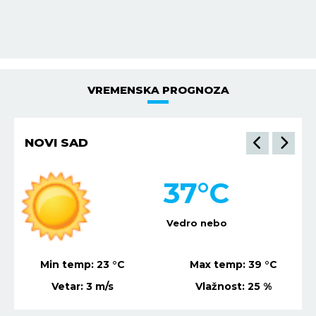
ZDRAVLJE:
Bolovi u kolenima.
VREMENSKA PROGNOZA
NIŠ
35
°C
Vedro nebo
Min temp:
21
°C
Max temp:
37
°C
Vetar:
1
m/s
Vlažnost:
26
%