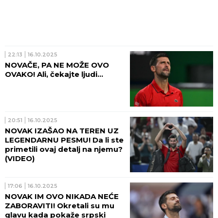
22:13
16.10.2025
NOVAČE, PA NE MOŽE OVO
OVAKO! Ali, čekajte ljudi...
20:51
16.10.2025
NOVAK IZAŠAO NA TEREN UZ
LEGENDARNU PESMU! Da li ste
primetili ovaj detalj na njemu?
(VIDEO)
17:06
16.10.2025
NOVAK IM OVO NIKADA NEĆE
ZABORAVITI! Okretali su mu
glavu kada pokaže srpski