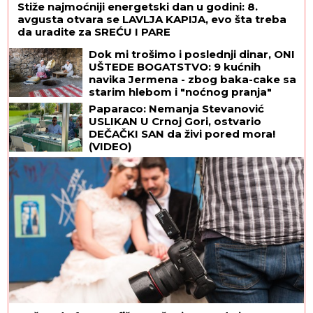
Stiže najmoćniji energetski dan u godini: 8.
avgusta otvara se LAVLJA KAPIJA, evo šta treba
da uradite za SREĆU I PARE
Dok mi trošimo i poslednji dinar, ONI
UŠTEDE BOGATSTVO: 9 kućnih
navika Jermena - zbog baka-cake sa
starim hlebom i "noćnog pranja"
novčanici su im uvek PUNI
Paparaco: Nemanja Stevanović
USLIKAN U Crnoj Gori, ostvario
DEČAČKI SAN da živi pored mora!
(VIDEO)