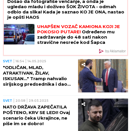
Došao da fotografiše venčanje, a onda je
ugledao mladu i doživeo ŠOK ŽIVOTA - odmah
odbio da slika! Kada je saznao KO JE ONA, nastao
je opšti HAOS
UHAPŠEN VOZAČ KAMIONA KOJI JE
POKOSIO PUTARE!
Određeno mu
zadržavanje do 48 sati nakon
stravične nesreće kod Šapca
by Aklamator
SVET
16:54
14.05.2025
"ODLIČAN, MLAD,
ATRAKTIVAN, ŽILAV,
ISKUSAN..." Tramp nahvalio
sirijskog predsednika i dao
mu smernice za rad (VIDEO)
SVET
20:58
29.03.2025
NATO DRŽAVA ZAPEČATILA
POŠTENO, KRV SE LEDI! Ovaj
scenario čeka Ukrajince, ne
piše im se dobro!