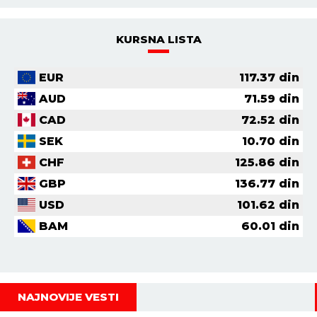
KURSNA LISTA
EUR
117.37
din
AUD
71.59
din
CAD
72.52
din
SEK
10.70
din
CHF
125.86
din
GBP
136.77
din
USD
101.62
din
BAM
60.01
din
NAJNOVIJE VESTI