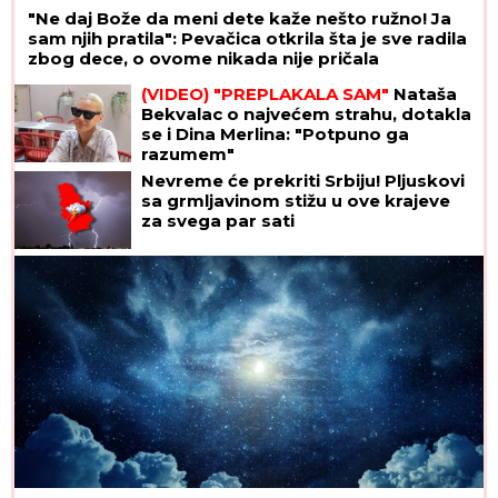
"Ne daj Bože da meni dete kaže nešto ružno! Ja
sam njih pratila": Pevačica otkrila šta je sve radila
zbog dece, o ovome nikada nije pričala
(VIDEO) "PREPLAKALA SAM"
Nataša
Bekvalac o najvećem strahu, dotakla
se i Dina Merlina: "Potpuno ga
razumem"
Nevreme će prekriti Srbiju! Pljuskovi
sa grmljavinom stižu u ove krajeve
za svega par sati