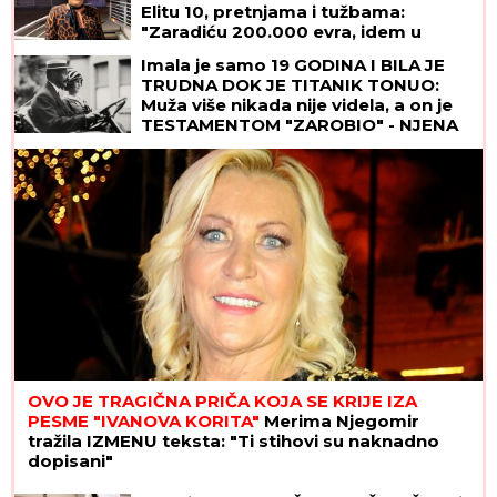
Elitu 10, pretnjama i tužbama:
"Zaradiću 200.000 evra, idem u
američku ambasadu"
Imala je samo 19 GODINA I BILA JE
TRUDNA DOK JE TITANIK TONUO:
Muža više nikada nije videla, a on je
TESTAMENTOM "ZAROBIO" - NJENA
TAJNA i danas ledi krv u žilama
OVO JE TRAGIČNA PRIČA KOJA SE KRIJE IZA
PESME "IVANOVA KORITA"
Merima Njegomir
tražila IZMENU teksta: "Ti stihovi su naknadno
dopisani"