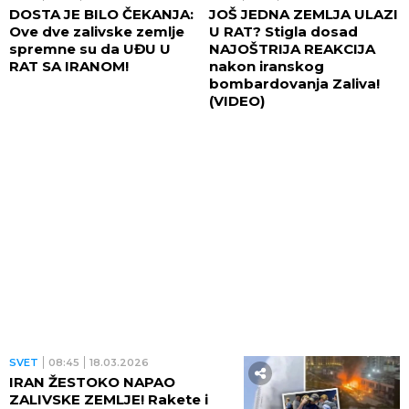
DOSTA JE BILO ČEKANJA:
JOŠ JEDNA ZEMLJA ULAZI
Ove dve zalivske zemlje
U RAT? Stigla dosad
spremne su da UĐU U
NAJOŠTRIJA REAKCIJA
RAT SA IRANOM!
nakon iranskog
bombardovanja Zaliva!
(VIDEO)
SVET
08:45
18.03.2026
IRAN ŽESTOKO NAPAO
ZALIVSKE ZEMLJE! Rakete i