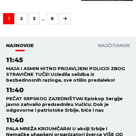
...
1
2
3
6
NAJNOVIJE
NAJČITANIJE
11:45
MAJA I ASMIN HITNO PRIJAVLJENI POLICIJI ZBOG
STRAVIČNE TUČE! Usledila selidba iz
bezbednosnih razloga, sve otišlo predaleko!
11:40
PEČAT SRPSKOG ZAJEDNIŠTVA! Episkop Sergije
javno zahvalio predsedniku Vučiću: Dok je
odgovorne i patriotske Srbije, biće i nas
11:40
PALA MREŽA KRIJUMČARA! U akciji Srbije i
Nemačke uhapšeni organizatori šverca VIŠE OD