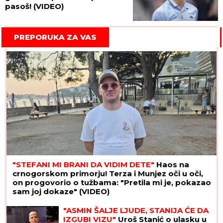
pasoš! (VIDEO)
PREPORUKA ZA VAS
"STEFANI MI BRANI DA VIDIM DETE"
Haos na
crnogorskom primorju! Terza i Munjez oči u oči,
on progovorio o tužbama: "Pretila mi je, pokazao
sam joj dokaze" (VIDEO)
"ASMIN ŠALJE LJUDE, STANIJA ĆE DA
IZGUBI VIZU"
Uroš Stanić o ulasku u