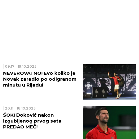
09:17
19.10.2025
NEVEROVATNO! Evo koliko je
Novak zaradio po odigranom
minutu u Rijadu!
20:11
18.10.2025
ŠOK! Đoković nakon
izgubljenog prvog seta
PREDAO MEČ!