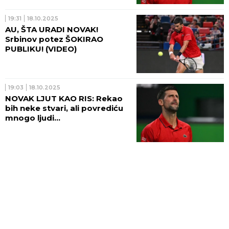
19:31
18.10.2025
AU, ŠTA URADI NOVAK!
Srbinov potez ŠOKIRAO
PUBLIKU! (VIDEO)
19:03
18.10.2025
NOVAK LJUT KAO RIS: Rekao
bih neke stvari, ali povrediću
mnogo ljudi...