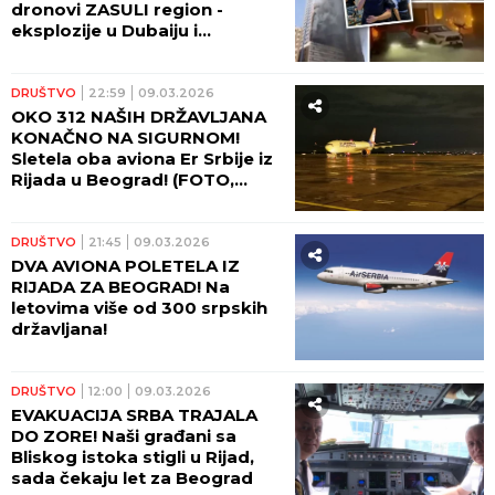
dronovi ZASULI region -
eksplozije u Dubaiju i
Bagdadu, sirene za uzbunu u
Bahreinu! (VIDEO)
DRUŠTVO
22:59
09.03.2026
OKO 312 NAŠIH DRŽAVLJANA
KONAČNO NA SIGURNOM!
Sletela oba aviona Er Srbije iz
Rijada u Beograd! (FOTO,
VIDEO)
DRUŠTVO
21:45
09.03.2026
DVA AVIONA POLETELA IZ
RIJADA ZA BEOGRAD! Na
letovima više od 300 srpskih
državljana!
DRUŠTVO
12:00
09.03.2026
EVAKUACIJA SRBA TRAJALA
DO ZORE! Naši građani sa
Bliskog istoka stigli u Rijad,
sada čekaju let za Beograd