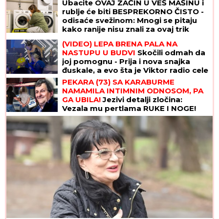
Ubacite OVAJ ZAČIN U VEŠ MAŠINU i
rublje će biti BESPREKORNO ČISTO -
odisaće svežinom: Mnogi se pitaju
kako ranije nisu znali za ovaj trik
(VIDEO) LEPA BRENA PALA NA
NASTUPU U BUDVI
Skočili odmah da
joj pomognu - Prija i nova snajka
đuskale, a evo šta je Viktor radio cele
noći
PEKARA (73) SA KARABURME
NAMAMILA INTIMNIM ODNOSOM, PA
GA UBILA!
Jezivi detalji zločina:
Vezala mu pertlama RUKE I NOGE!