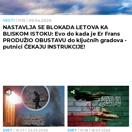
VESTI
11:15
09.04.2026
NASTAVLJA SE BLOKADA LETOVA KA
BLISKOM ISTOKU: Evo do kada je Er Frans
PRODUŽIO OBUSTAVU do ključnih gradova -
putnici ČEKAJU INSTRUKCIJE!
SVET
19:27
24.03.2026
SVET
10:18
19.03.2026