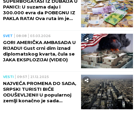
SUPERBOGATAŠI IZ DUBAIJA U
PANICI: U suzama daju i
300.000 evra da POBEGNU IZ
PAKLA RATA! Ova ruta im je
sada JEDINI SPAS!
SVET
08:08
03.03.2026
GORI AMERIČKA AMBASADA U
RIJADU! Gust crni dim iznad
diplomatskog kvarta, čula se
JAKA EKSPLOZIJA! (VIDEO)
VESTI
09:57
21.12.2025
NAJVEĆA PROMENA DO SADA,
SRPSKI TURISTI BIĆE
ODUŠEVLJENI! U popularnoj
zemlji konačno je sada
dozvoljeno i OVO!