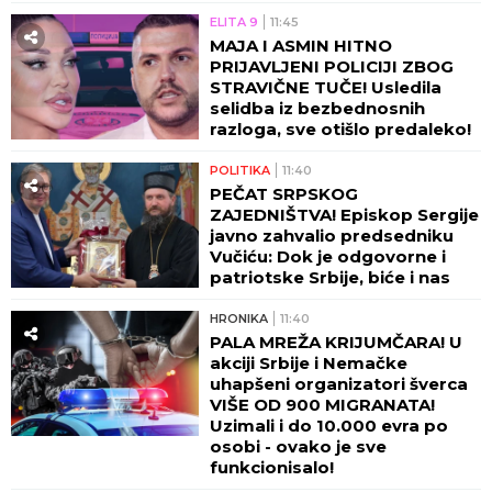
ELITA 9
11:45
MAJA I ASMIN HITNO
PRIJAVLJENI POLICIJI ZBOG
STRAVIČNE TUČE! Usledila
selidba iz bezbednosnih
razloga, sve otišlo predaleko!
POLITIKA
11:40
PEČAT SRPSKOG
ZAJEDNIŠTVA! Episkop Sergije
javno zahvalio predsedniku
Vučiću: Dok je odgovorne i
patriotske Srbije, biće i nas
HRONIKA
11:40
PALA MREŽA KRIJUMČARA! U
akciji Srbije i Nemačke
uhapšeni organizatori šverca
VIŠE OD 900 MIGRANATA!
Uzimali i do 10.000 evra po
osobi - ovako je sve
funkcionisalo!