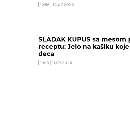
12:56
12.07.2026
SLADAK KUPUS sa mesom 
receptu: Jelo na kašiku koje
deca
19:18
11.07.2026