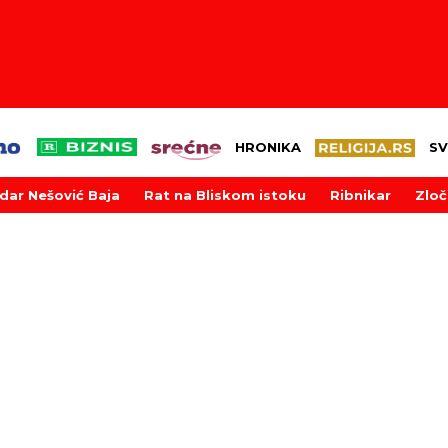
HRONIKA
SV
dar Nešović Baja
Rat na Bliskom istoku
Ribnikar
Zloč