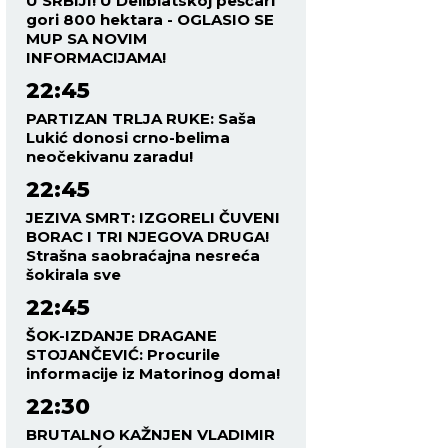
U SRBIJI! U Deliblatskoj peščari
gori 800 hektara - OGLASIO SE
MUP SA NOVIM
INFORMACIJAMA!
22:45
PARTIZAN TRLJA RUKE: Saša
Lukić donosi crno-belima
neočekivanu zaradu!
22:45
JEZIVA SMRT: IZGORELI ČUVENI
BORAC I TRI NJEGOVA DRUGA!
Strašna saobraćajna nesreća
šokirala sve
22:45
ŠOK-IZDANJE DRAGANE
STOJANČEVIĆ: Procurile
informacije iz Matorinog doma!
22:30
BRUTALNO KAŽNJEN VLADIMIR