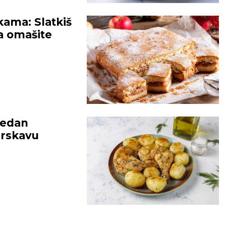
kama: Slatkiš
a omašite
BEOGRAD
25
°C
26
°C
Mestimično oblačno
Vedro nebo
jedan
hrskavu
temp:
22
°C
Max temp:
36
°C
Min temp:
23
°C
Max temp:
ar:
2
m/s
Vlažnost:
68
%
Vetar:
0
m/s
Vlažnost:
5