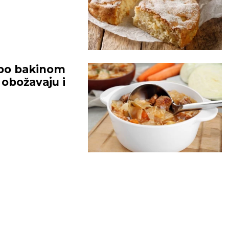
po bakinom
 obožavaju i