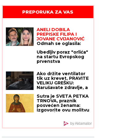
PREPORUKA ZA VAS
ANELI DOBILA
PREPISKE FILIPA I
JOVANE CVIJANOVIĆ
Odmah se oglasila:
"Sve dođe do mene",
Ubedljiv poraz "orlića"
evo da li je kontaktirala
na startu Evropskog
Đukića
prvenstva
Ako držite ventilator
tik uz krevet, PRAVITE
VELIKU GREŠKU:
Narušavate zdravlje, a
nećete se ni rashladiti -
Sutra je SVETA PETKA
OVO DUGME malo ko
TRNOVA, praznik
koristi, a pravi najveću
posvećen ženama:
razliku
Izgovorite ovu molitvu
za SREĆU I SPASENJE
DUŠE
by Aklamator