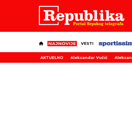
VESTI
AKTUELNO
Aleksandar Vučić
Aleksan