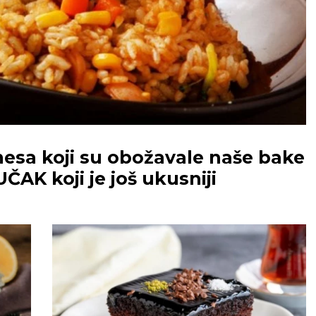
esa koji su obožavale naše bake
UČAK koji je još ukusniji