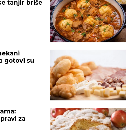
e tanjir briše
mekani
a gotovi su
kama:
 pravi za