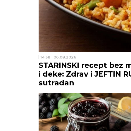
14:38
06.08.2026
STARINSKI recept bez m
i deke: Zdrav i JEFTIN R
sutradan