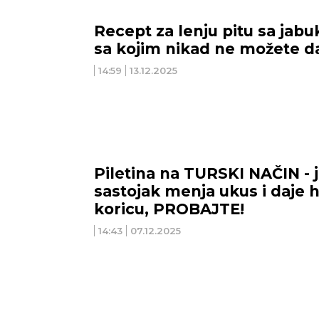
Recept za lenju pitu sa jabu
sa kojim nikad ne možete d
14:59
13.12.2025
NOVI SAD
NIŠ
25
°C
Vedro nebo
Piletina na TURSKI NAČIN - 
sastojak menja ukus i daje 
Min temp:
23
°C
Max temp:
37
°C
Min 
koricu, PROBAJTE!
Vetar:
3
m/s
Vlažnost:
58
%
Vet
14:43
07.12.2025