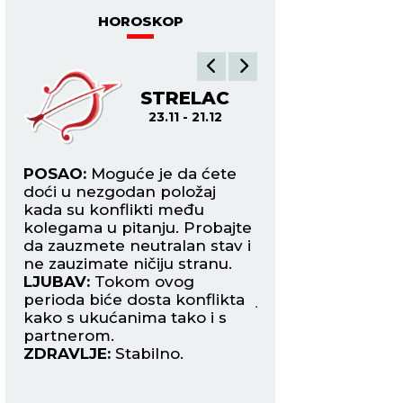
HOROSKOP
A
STRELAC
JA
23.11 - 21.12
21.12
POSAO:
Moguće je da ćete
POSAO:
Jarčeve ko
doći u nezgodan položaj
trgovinom ili rade 
e
kada su konflikti među
klijentima danas 
kolegama u pitanju. Probajte
povećan obima po
da zauzmete neutralan stav i
Finansijski stabila
ne zauzimate ničiju stranu.
LJUBAV:
Ovaj dan
iti
LJUBAV:
Tokom ovog
vam priliku da up
perioda biće dosta konflikta
jednu veoma hari
kako s ukućanima tako i s
osobu na nekom
partnerom.
društvenom skupu
ZDRAVLJE:
Stabilno.
ZDRAVLJE:
Reuma
tegobe.