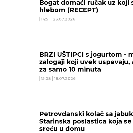
Bogat domaći ručak uz koji s
hlebom (RECEPT)
14:51
23.07.2026
BRZI UŠTIPCI s jogurtom - 
zalogaji koji uvek uspevaju, 
za samo 10 minuta
15:08
18.07.2026
Petrovdanski kolač sa jabu
Starinska poslastica koja se
sreću u domu