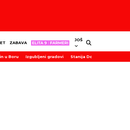
JOŠ
ET
ZABAVA
in u Boru
Izgubljeni gradovi
Stanija Dobrojević