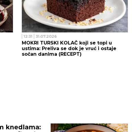
12:31
31.07.2026
MOKRI TURSKI KOLAČ koji se topi u
ustima: Preliva se dok je vruć i ostaje
sočan danima (RECEPT)
m knedlama: