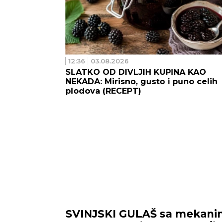
12:36
03.08.2026
SLATKO OD DIVLJIH KUPINA KAO
NEKADA: Mirisno, gusto i puno celih
plodova (RECEPT)
SVINJSKI GULAŠ sa mekani