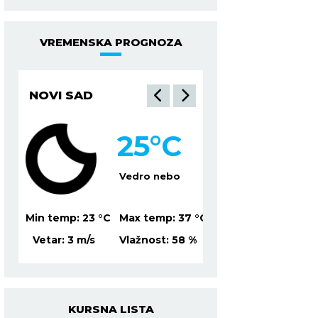
VREMENSKA PROGNOZA
NOVI SAD
NIŠ
25
°C
2
Vedro nebo
Mesti
37
°C
Min temp:
23
°C
Max temp:
37
°C
Min temp:
22
°C
Ma
8
%
Vetar:
3
m/s
Vlažnost:
58
%
Vetar:
2
m/s
Vl
KURSNA LISTA