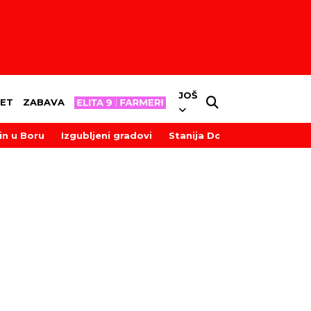
JOŠ
ET
ZABAVA
in u Boru
Izgubljeni gradovi
Stanija Dobrojević