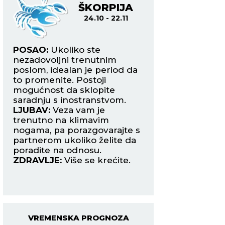
ŠKORPIJA
ST
24.10 - 22.11
23.
POSAO:
Ukoliko ste
POSAO:
Današnji 
nezadovoljni trenutnim
sastoji se u tome š
ste
poslom, idealan je period da
nadređeni odbijaj
to promenite. Postoji
originalne ideje i
mogućnost da sklopite
predloge. Sačekajt
saradnju s inostranstvom.
vreme za to.
ko
LJUBAV:
Veza vam je
LJUBAV:
Iskrenim
da
trenutno na klimavim
razgovorom povra
nogama, pa porazgovarajte s
narušeno poverenj
e
partnerom ukoliko želite da
distancu između va
poradite na odnosu.
partnera.
ZDRAVLJE:
Više se krećite.
ZDRAVLJE:
Dobro.
VREMENSKA PROGNOZA