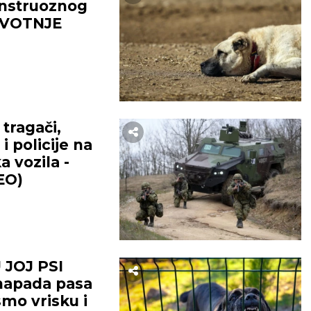
nstruoznog
ŽIVOTNJE
!
tragači,
i policije na
a vozila -
EO)
JOJ PSI
 napada pasa
smo vrisku i