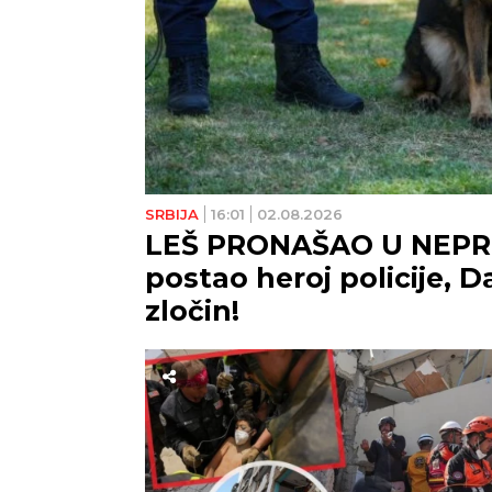
SRBIJA
16:01
02.08.2026
LEŠ PRONAŠAO U NEPR
postao heroj policije, Da
zločin!