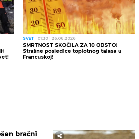
SVET
01:30
26.06.2026
SMRTNOST SKOČILA ZA 10 ODSTO!
IH
Strašne posledice toplotnog talasa u
vet!
Francuskoj!
šen bračni