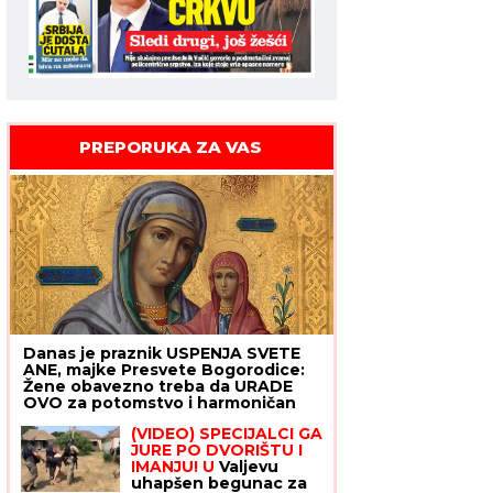
PREPORUKA ZA VAS
Danas je praznik USPENJA SVETE
ANE, majke Presvete Bogorodice:
Žene obavezno treba da URADE
OVO za potomstvo i harmoničan
brak
(VIDEO) SPECIJALCI GA
JURE PO DVORIŠTU I
IMANJU! U
Valjevu
uhapšen begunac za