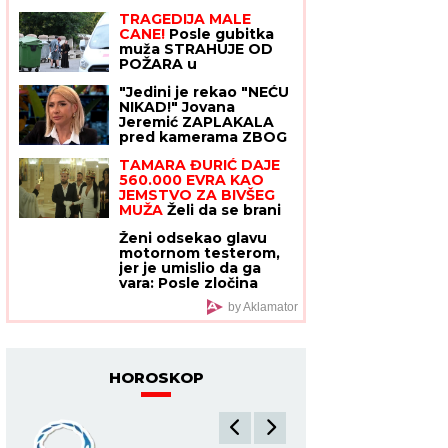
kojim je bila raspisana
TRAGEDIJA MALЕ
potraga: Objavljen
CANE!
Posle gubitka
dramatičan snimak
muža STRAHUJE OD
akcije
POŽARA u
Devojačkom bunaru,
"Jedini je rekao "NEĆU
SAOPŠTILI JOJ TEŠKE
NIKAD!" Jovana
VESTI: "PREPALA SAM
Jeremić ZAPLAKALA
SE!"
pred kamerama ZBOG
BIZNISMENA: Javno je
TAMARA ĐURIĆ DAJE
PONIZIO, a onda
560.000 EVRA KAO
potezom iznenadio
JEMSTVO ZA BIVŠEG
javnost!
MUŽA
Želi da se brani
sa slobode: "Verujem
Ženi odsekao glavu
da bi i on to uradio za
motornom testerom,
mene", ovo su svi
jer je umislio da ga
detalji
vara: Posle zločina
pobegao, niko ne zna
by Aklamator
gde je
HOROSKOP