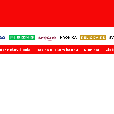
HRONIKA
SV
dar Nešović Baja
Rat na Bliskom istoku
Ribnikar
Zloč