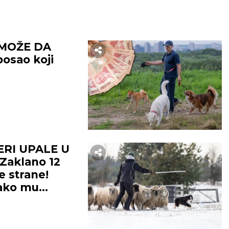
MOŽE DA
osao koji
ERI UPALE U
Zaklano 12
e strane!
kako mu
 (FOTO)