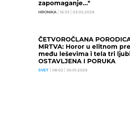
zapomaganje..."
HRONIKA
16:33
03.03.2026
ČETVOROČLANA PORODIC
MRTVA: Horor u elitnom pr
među leševima i tela tri lju
OSTAVLJENA I PORUKA
SVET
08:02
30.01.2026