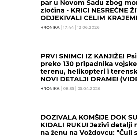
par u Novom Sadu zbog mo
zločina - KRICI NESREĆNE 
ODJEKIVALI CELIM KRAJEM
HRONIKA
17:44
12.06.2026
PRVI SNIMCI IZ KANJIŽE! Psi 
preko 130 pripadnika vojske 
terenu, helikopteri i terensk
NOVI DETALJI DRAME! (VID
HRONIKA
08:35
05.04.2026
DOZIVALA KOMŠIJE DOK SU 
KIDALI RUKU! Jezivi detalji
na ženu na Voždovcu: "Čuli 