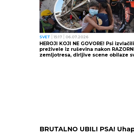
SVET
15:17
06.07.2026
HEROJI KOJI NE GOVORE! Psi izvlačili
preživele iz ruševina nakon RAZORN
zemljotresa, dirljive scene obilaze s
BRUTALNO UBILI PSA! Uhap