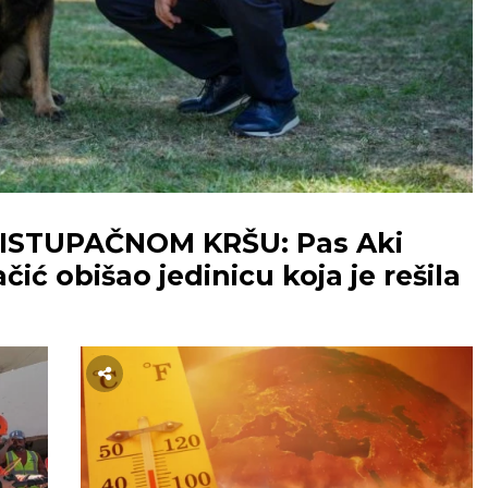
ISTUPAČNOM KRŠU: Pas Aki
čić obišao jedinicu koja je rešila