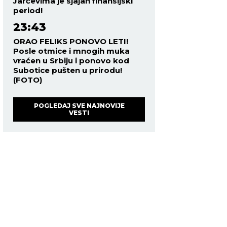
Jarčevima je sjajan finansijski
period!
23:43
ORAO FELIKS PONOVO LETI!
Posle otmice i mnogih muka
vraćen u Srbiju i ponovo kod
Subotice pušten u prirodu!
(FOTO)
POGLEDAJ SVE NAJNOVIJE
VESTI