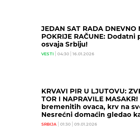
JEDAN SAT RADA DNEVNO 
POKRIJE RAČUNE: Dodatni p
osvaja Srbiju!
VESTI
04:30
16.01.2026
KRVAVI PIR U LJUTOVU: ZV
TOR I NAPRAVILE MASAKR! 
bremenitih ovaca, krv na sv
Nesrećni domaćin gledao 
UBIJAJU nerođenu jagnjad!
SRBIJA
01:30
09.01.2026