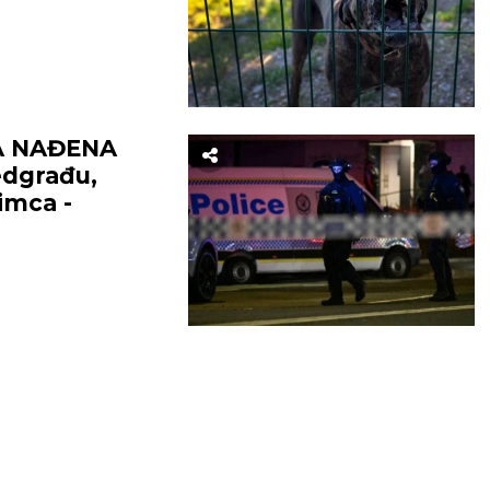
A NAĐENA
edgrađu,
bimca -