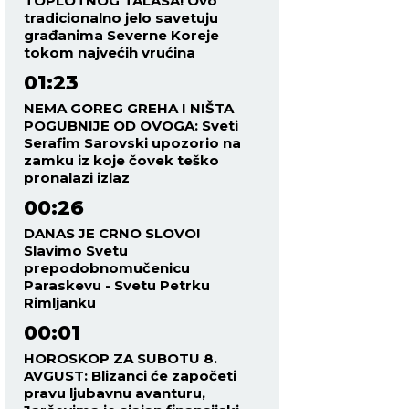
TOPLOTNOG TALASA! Ovo
tradicionalno jelo savetuju
građanima Severne Koreje
tokom najvećih vrućina
01:23
NEMA GOREG GREHA I NIŠTA
POGUBNIJE OD OVOGA: Sveti
Serafim Sarovski upozorio na
zamku iz koje čovek teško
pronalazi izlaz
00:26
DANAS JE CRNO SLOVO!
Slavimo Svetu
prepodobnomučenicu
Paraskevu - Svetu Petrku
Rimljanku
00:01
HOROSKOP ZA SUBOTU 8.
AVGUST: Blizanci će započeti
pravu ljubavnu avanturu,