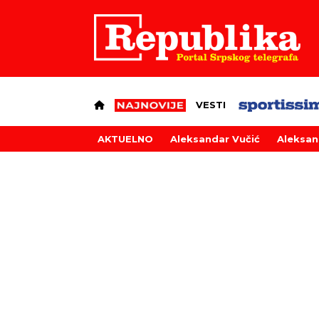
VESTI
AKTUELNO
Aleksandar Vučić
Aleksan