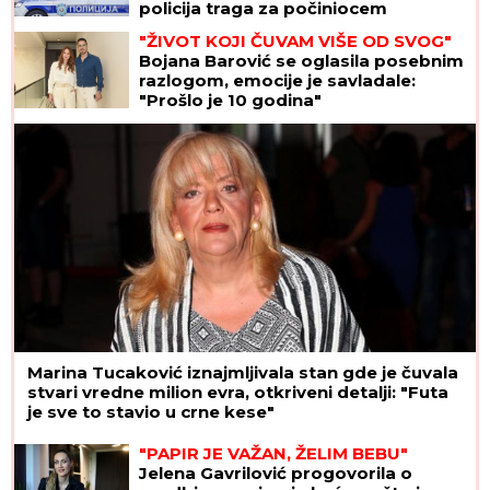
policija traga za počiniocem
"ŽIVOT KOJI ČUVAM VIŠE OD SVOG"
Bojana Barović se oglasila posebnim
razlogom, emocije je savladale:
"Prošlo je 10 godina"
Marina Tucaković iznajmljivala stan gde je čuvala
stvari vredne milion evra, otkriveni detalji: "Futa
je sve to stavio u crne kese"
"PAPIR JE VAŽAN, ŽELIM BEBU"
Jelena Gavrilović progovorila o