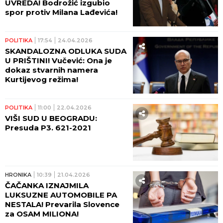
UVREDA! Bodrožić izgubio
spor protiv Milana Lađevića!
POLITIKA
17:54
24.04.2026
SKANDALOZNA ODLUKA SUDA
U PRIŠTINI! Vučević: Ona je
dokaz stvarnih namera
Kurtijevog režima!
POLITIKA
11:00
22.04.2026
VIŠI SUD U BEOGRADU:
Presuda P3. 621-2021
HRONIKA
10:39
21.04.2026
ČAČANKA IZNAJMILA
LUKSUZNE AUTOMOBILE PA
NESTALA! Prevarila Slovence
za OSAM MILIONA!