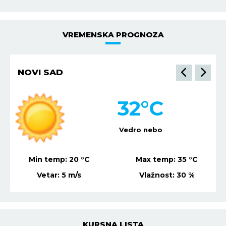
VREMENSKA PROGNOZA
NIŠ
33
°C
Mestimično oblačno
Min temp:
22
°C
Max temp:
36
°C
Vetar:
6
m/s
Vlažnost:
29
%
KURSNA LISTA