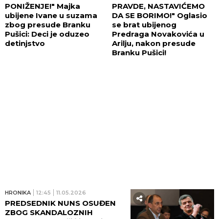
PONIŽENJE!" Majka
PRAVDE, NASTAVIĆEMO
ubijene Ivane u suzama
DA SE BORIMO!" Oglasio
zbog presude Branku
se brat ubijenog
Pušici: Deci je oduzeo
Predraga Novakovića u
detinjstvo
Arilju, nakon presude
Branku Pušici!
HRONIKA
12:45
11.05.2026
PREDSEDNIK NUNS OSUĐEN
ZBOG SKANDALOZNIH