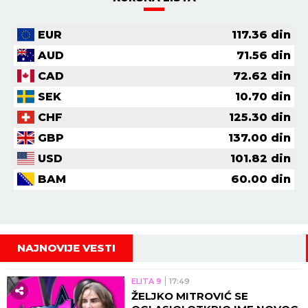
EUR
117.36
din
AUD
71.56
din
CAD
72.62
din
SEK
10.70
din
CHF
125.30
din
GBP
137.00
din
USD
101.82
din
BAM
60.00
din
NAJNOVIJE VESTI
ELITA 9
17:49
ŽELJKO MITROVIĆ SE