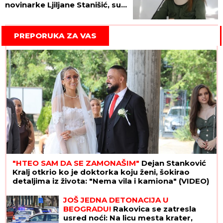
novinarke Ljiljane Stanišić, sud
ga žestoko udario po džepu
zbog napada na mrežama!
PREPORUKA ZA VAS
"HTEO SAM DA SE ZAMONAŠIM"
Dejan Stanković
Kralj otkrio ko je doktorka koju ženi, šokirao
detaljima iz života: "Nema vila i kamiona" (VIDEO)
JOŠ JEDNA DETONACIJA U
BEOGRADU!
Rakovica se zatresla
usred noći: Na licu mesta krater,