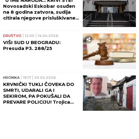
"U IME NARODA… KRIVI STE!"
Novosadski Eskobar osuđen
na 8 godina zatvora, sudija
citirala njegove prisluškivane
razgovore: Kokain je bomba!
DRUŠTVO
12:00
14.04.2026
VIŠI SUD U BEOGRADU:
Presuda P3. 288/25
HRONIKA
19:17
03.04.2026
KRVNIČKI TUKLI ČOVEKA DO
SMRTI, UDARALI GA I
SEKIROM, PA POKUŠALI DA
PREVARE POLICIJU! Trojica
muškaraca osuđena zbog
ubistva Amerikanca u
Beogradu, evo koliko će
robijati!