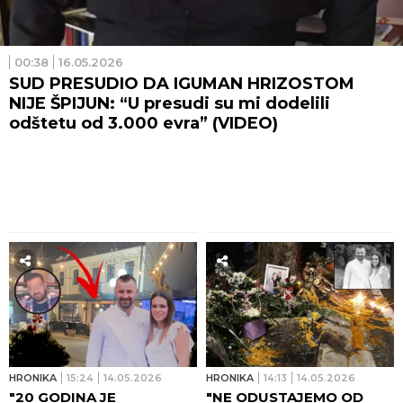
00:38
16.05.2026
SUD PRESUDIO DA IGUMAN HRIZOSTOM
NIJE ŠPIJUN: “U presudi su mi dodelili
odštetu od 3.000 evra” (VIDEO)
HRONIKA
15:24
14.05.2026
HRONIKA
14:13
14.05.2026
"20 GODINA JE
"NE ODUSTAJEMO OD