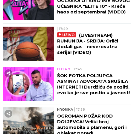
OGLASIO! OTKRIO IME NOVOG
UČESNIKA "ELITE 10" - Kreće
haos od septembra! (VIDEO)
17:49
(LIVESTREAM)
UŽIVO
RUMUNIJA - SRBIJA: Orlići
dodali gas - neverovatna
serija! (VIDEO)
ELITA 9
17:45
ŠOK-FOTKA POLJUPCA
ASMINA I ADVOKATA SRUŠILA
INTERNET! Durdžiću će pozliti,
evo ko je sve pustio u javnost!
HRONIKA
17:38
OGROMAN POŽAR KOD
DOLJEVCA! Veliki broj
automobila u plamenu, gori i
objekat pored!