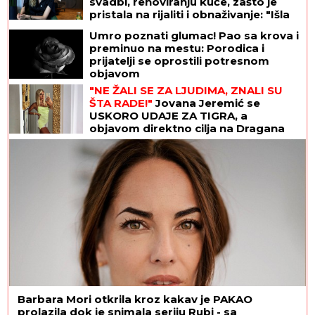
svadbi, renoviranju kuće, zašto je
pristala na rijaliti i obnaživanje: "Išla
sam roditeljima da kažem da
Umro poznati glumac! Pao sa krova i
odustajem"
preminuo na mestu: Porodica i
prijatelji se oprostili potresnom
objavom
"NE ŽALI SE ZA LJUDIMA, ZNALI SU
ŠTA RADE!"
Jovana Jeremić se
USKORO UDAJE ZA TIGRA, a
objavom direktno cilja na Dragana
Stankovića
Barbara Mori otkrila kroz kakav je PAKAO
prolazila dok je snimala seriju Rubi - sa