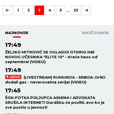
...
1
2
3
4
5
25
NAJNOVIJE
NAJČITANIJE
17:49
ŽELJKO MITROVIĆ SE OGLASIO! OTKRIO IME
NOVOG UČESNIKA "ELITE 10" - Kreće haos od
septembra! (VIDEO)
17:49
(LIVESTREAM) RUMUNIJA - SRBIJA: Orlići
UŽIVO
dodali gas - neverovatna serija! (VIDEO)
17:45
ŠOK-FOTKA POLJUPCA ASMINA I ADVOKATA
SRUŠILA INTERNET! Durdžiću će pozliti, evo ko je
sve pustio u javnost!