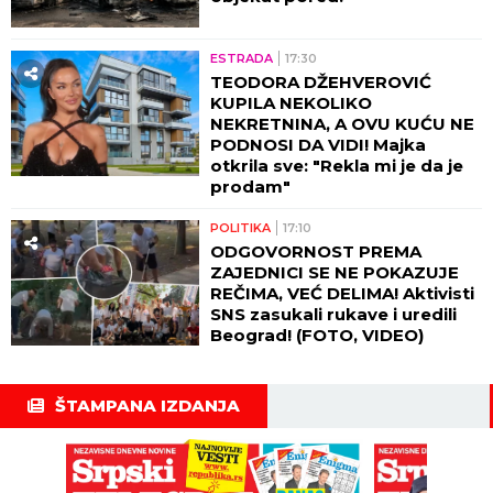
ESTRADA
17:30
TEODORA DŽEHVEROVIĆ
KUPILA NEKOLIKO
NEKRETNINA, A OVU KUĆU NE
PODNOSI DA VIDI! Majka
otkrila sve: "Rekla mi je da je
prodam"
POLITIKA
17:10
ODGOVORNOST PREMA
ZAJEDNICI SE NE POKAZUJE
REČIMA, VEĆ DELIMA! Aktivisti
SNS zasukali rukave i uredili
Beograd! (FOTO, VIDEO)
ŠTAMPANA IZDANJA