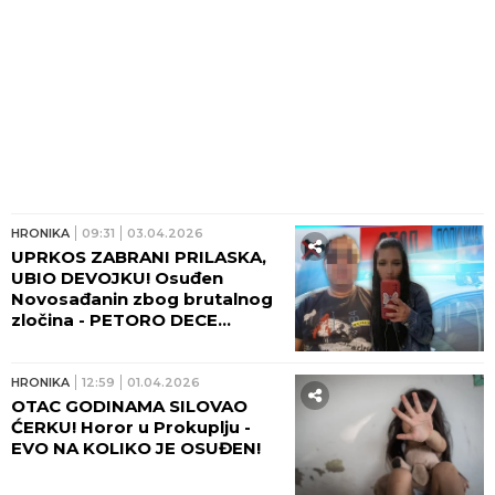
HRONIKA
09:31
03.04.2026
UPRKOS ZABRANI PRILASKA,
UBIO DEVOJKU! Osuđen
Novosađanin zbog brutalnog
zločina - PETORO DECE
OSTALO BEZ MAJKE! (FOTO)
HRONIKA
12:59
01.04.2026
OTAC GODINAMA SILOVAO
ĆERKU! Horor u Prokuplju -
EVO NA KOLIKO JE OSUĐEN!