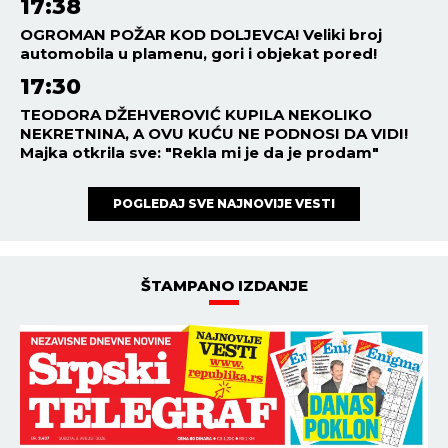
17:38
OGROMAN POŽAR KOD DOLJEVCA! Veliki broj
automobila u plamenu, gori i objekat pored!
17:30
TEODORA DŽEHVEROVIĆ KUPILA NEKOLIKO
NEKRETNINA, A OVU KUĆU NE PODNOSI DA VIDI!
Majka otkrila sve: "Rekla mi je da je prodam"
POGLEDAJ SVE NAJNOVIJE VESTI
ŠTAMPANO IZDANJE