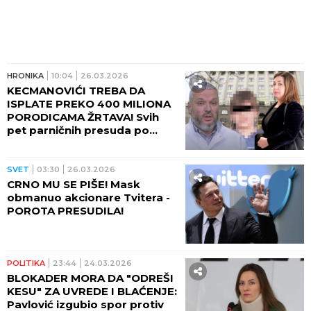
HRONIKA
10:04
26.03.2026
KECMANOVIĆI TREBA DA
ISPLATE PREKO 400 MILIONA
PORODICAMA ŽRTAVA! Svih
pet parničnih presuda po
tužbama poslate u Apelacioni
sud!
SVET
03:30
26.03.2026
CRNO MU SE PIŠE! Mask
obmanuo akcionare Tvitera -
POROTA PRESUDILA!
POLITIKA
23:44
24.03.2026
BLOKADER MORA DA "ODREŠI
KESU" ZA UVREDE I BLAĆENJE:
Pavlović izgubio spor protiv