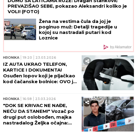
DOMU SA LATICAMA RUŽE: Dragan Stanković
PREVAZIŠAO SEBE, pokazao Aleksandri koliko je
VOLI! (FOTO)
Žena na vestima čula da joj je
poginuo muž: Detalji tragedije u
kojoj su nastradali putari kod
Loznice
by Aklamator
HRONIKA
19:20
23.03.2026
IZ AUTA UKRAO TELEFON,
KARTICE I DOKUMENTA!
Osuđen lopov koji je pljačkao
kod čačanske bolnice: OVO je
njegova kazna!
HRONIKA
16:58
23.03.2026
"DOK SE KRIVAC NE NAĐE,
NEĆU DA STANEM!" Vozač po
drugi put oslobođen, majka
nastradalog Željka očajna:
Nemam više snage...