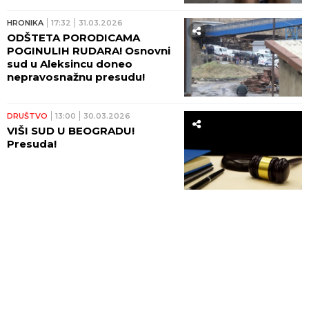
HRONIKA
17:32
31.03.2026
ODŠTETA PORODICAMA
POGINULIH RUDARA! Osnovni
sud u Aleksincu doneo
nepravosnažnu presudu!
DRUŠTVO
13:00
30.03.2026
VIŠI SUD U BEOGRADU!
Presuda!