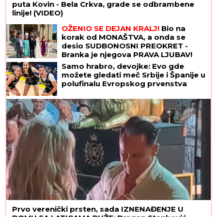
puta Kovin - Bela Crkva, grade se odbrambene
linije! (VIDEO)
OŽENIO SE DEJAN KRALJ!
Bio na
korak od MONAŠTVA, a onda se
desio SUDBONOSNI PREOKRET -
Branka je njegova PRAVA LJUBAV!
Samo hrabro, devojke: Evo gde
možete gledati meč Srbije i Španije u
polufinalu Evropskog prvenstva
Prvo verenički prsten, sada IZNENAĐENJE U