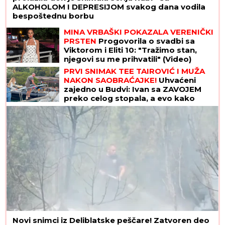
ALKOHOLOM I DEPRESIJOM svakog dana vodila
bespoštednu borbu
MINA VRBAŠKI POKAZALA VERENIČKI
PRSTEN
Progovorila o svadbi sa
Viktorom i Eliti 10: "Tražimo stan,
njegovi su me prihvatili" (Video)
PRVI SNIMAK TEE TAIROVIĆ I MUŽA
NAKON SAOBRAĆAJKE!
Uhvaćeni
zajedno u Budvi: Ivan sa ZAVOJEM
preko celog stopala, a evo kako
pevačica izgleda nakon udesa u
Crnoj Gori
Novi snimci iz Deliblatske peščare! Zatvoren deo