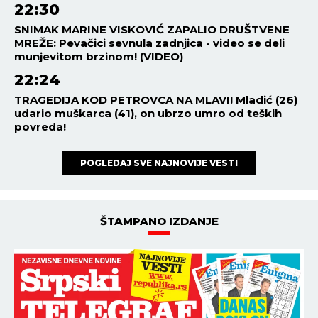
22:30
SNIMAK MARINE VISKOVIĆ ZAPALIO DRUŠTVENE
MREŽE: Pevačici sevnula zadnjica - video se deli
munjevitom brzinom! (VIDEO)
22:24
TRAGEDIJA KOD PETROVCA NA MLAVI! Mladić (26)
udario muškarca (41), on ubrzo umro od teških
povreda!
POGLEDAJ SVE NAJNOVIJE VESTI
ŠTAMPANO IZDANJE