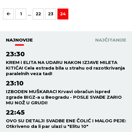
...
1
22
23
24
NAJNOVIJE
NAJČITANIJE
23:30
KREM I ELITA NA UDARU NAKON IZJAVE MILETA
KITIĆA! Cela estrada bila u strahu od razotkrivanja
paralelnih veza tad!
23:10
IZBODEN MUŠKARAC! Krvavi obračun ispred
zgrade BIGZ-a u Beogradu - POSLE SVAĐE ZARIO
MU NOŽ U GRUDI!
22:45
OVO SU DETALJI SVADBE ENE ČOLIĆ I MALOG PEJE:
Otkriveno da li par ulazi u "Elitu 10"