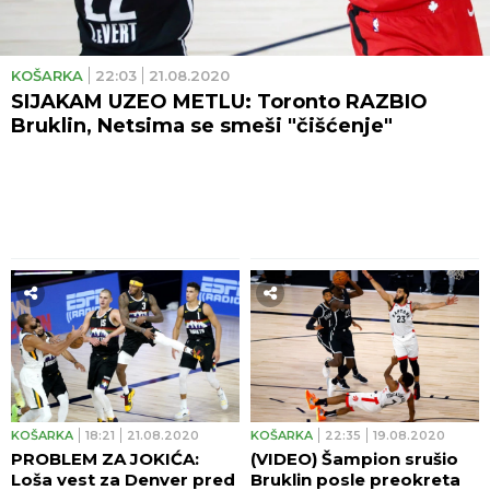
KOŠARKA
22:03
21.08.2020
SIJAKAM UZEO METLU: Toronto RAZBIO
Bruklin, Netsima se smeši "čišćenje"
KOŠARKA
18:21
21.08.2020
KOŠARKA
22:35
19.08.2020
PROBLEM ZA JOKIĆA:
(VIDEO) Šampion srušio
Loša vest za Denver pred
Bruklin posle preokreta