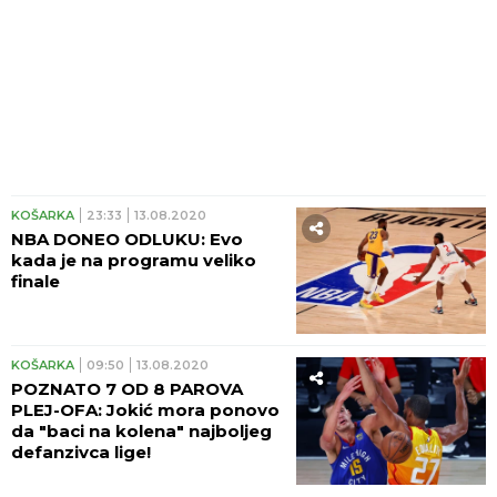
KOŠARKA
23:33
13.08.2020
NBA DONEO ODLUKU: Evo
kada je na programu veliko
finale
KOŠARKA
09:50
13.08.2020
POZNATO 7 OD 8 PAROVA
PLEJ-OFA: Jokić mora ponovo
da "baci na kolena" najboljeg
defanzivca lige!