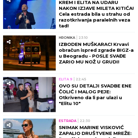
KREM I ELITA NA UDARU
NAKON IZJAVE MILETA KITIĆA!
Cela estrada bila u strahu od
razotkrivanja paralelnih veza
tad!
HRONIKA
23:10
IZBODEN MUŠKARAC! Krvavi
obračun ispred zgrade BIGZ-a
u Beogradu - POSLE SVAĐE
ZARIO MU NOŽ U GRUDI!
ELITA 9
22:45
OVO SU DETALJI SVADBE ENE
ČOLIĆ I MALOG PEJE:
Otkriveno da li par ulazi u
"Elitu 10"
ESTRADA
22:30
SNIMAK MARINE VISKOVIĆ
ZAPALIO DRUŠTVENE MREŽE: