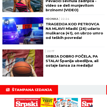
Pevačici sevnula zadnjica -
video se deli munjevitom
brzinom! (VIDEO)
HRONIKA
22:24
TRAGEDIJA KOD PETROVCA
NA MLAVI! Mladić (26) udario
muškarca (41), on ubrzo umro
od teških povreda!
22:17
SRBIJA DOBRO POČELA, PA
STALA! Španija ubedlijva, ali
ostaje šansa za medalju!
ŠTAMPANA IZDANJA