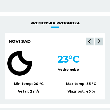
VREMENSKA PROGNOZA
NOVI SAD
23
°C
Vedro nebo
Min temp:
20
°C
Max temp:
35
°C
Vetar:
2
m/s
Vlažnost:
46
%