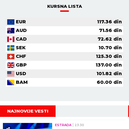
KURSNA LISTA
EUR
117.36
din
AUD
71.56
din
CAD
72.62
din
SEK
10.70
din
CHF
125.30
din
GBP
137.00
din
USD
101.82
din
BAM
60.00
din
NAJNOVIJE VESTI
ESTRADA
23:30