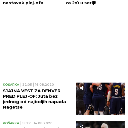
nastavak plej-ofa
za 2:0 u seriji!
KOŠARKA
22:05
16.08.2020
SJAJNA VEST ZA DENVER
PRED PLEJ-OF: Juta bez
jednog od najboljih napada
Nagetse
KOŠARKA
15:27
14.08.2020