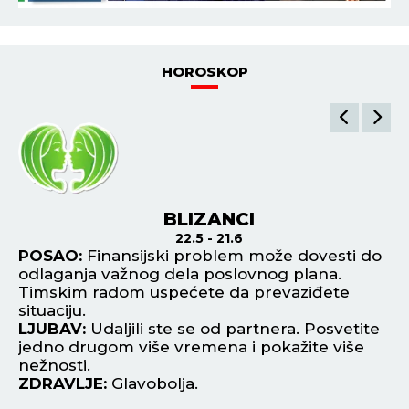
HOROSKOP
BLIZANCI
22.5 - 21.6
POSAO:
Finansijski problem može dovesti do
P
odlaganja važnog dela poslovnog plana.
za
Timskim radom uspećete da prevaziđete
pl
situaciju.
L
m
LJUBAV:
Udaljili ste se od partnera. Posvetite
av
jedno drugom više vremena i pokažite više
pr
nežnosti.
Z
ZDRAVLJE:
Glavobolja.