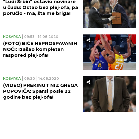
"Ludi Srbin" ostavio novinare
u čudu: Ostao bez plej-ofa, pa
poručio - ma, šta me briga!
KOŠARKA
09:53
14.08.2020
(FOTO) BIĆE NEPROSPAVANIH
NOĆI: Izašao kompletan
raspored plej-ofa!
KOŠARKA
09:20
14.08.2020
(VIDEO) PREKINUT NIZ GREGA
POPOVIČA: Sparsi posle 22
godine bez plej-ofa!