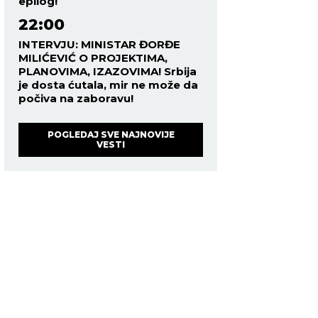
epilog!
22:00
INTERVJU: MINISTAR ĐORĐE
MILIĆEVIĆ O PROJEKTIMA,
PLANOVIMA, IZAZOVIMA! Srbija
je dosta ćutala, mir ne može da
počiva na zaboravu!
POGLEDAJ SVE NAJNOVIJE
VESTI