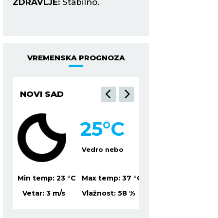
ZDRAVLJE:
Stabilno.
ZDRAVLJE:
Reuma
tegobe.
VREMENSKA PROGNOZA
NOVI SAD
NIŠ
25
°C
2
Vedro nebo
Mesti
37
°C
Min temp:
23
°C
Max temp:
37
°C
Min temp:
22
°C
Ma
8
%
Vetar:
3
m/s
Vlažnost:
58
%
Vetar:
2
m/s
Vl