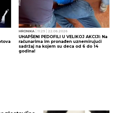
HRONIKA
11:29
22.06.2026
UHAPŠENI PEDOFILI U VELIKOJ AKCIJI: Na
otova
računarima im pronađen uznemirujući
sadržaj na kojem su deca od 6 do 14
godina!