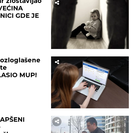
 zlostavljao
 VEĆINA
ICI GDE JE
 ozloglašene
ate
GLASIO MUP!
APŠENI
e