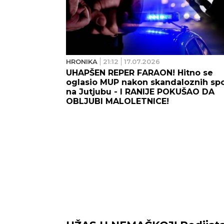
HRONIKA
21:12
17.07.2026
UHAPŠEN REPER FARAON! Hitno se
oglasio MUP nakon skandaloznih sp
na Jutjubu - I RANIJE POKUŠAO DA
OBLJUBI MALOLETNICE!