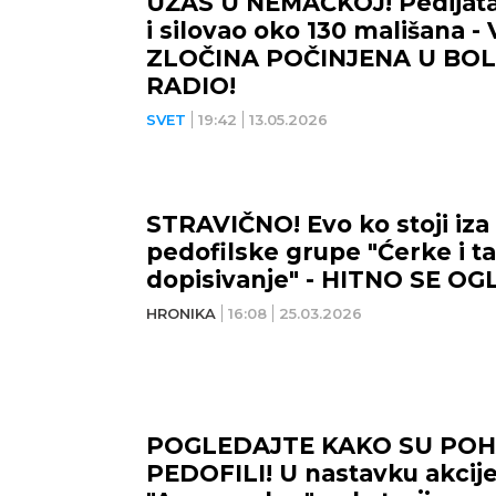
UŽAS U NEMAČKOJ! Pedijatar
i silovao oko 130 mališana -
ZLOČINA POČINJENA U BOLN
RADIO!
SVET
19:42
13.05.2026
STRAVIČNO! Evo ko stoji iza
pedofilske grupe "Ćerke i t
dopisivanje" - HITNO SE O
HRONIKA
16:08
25.03.2026
POGLEDAJTE KAKO SU POH
PEDOFILI! U nastavku akcij