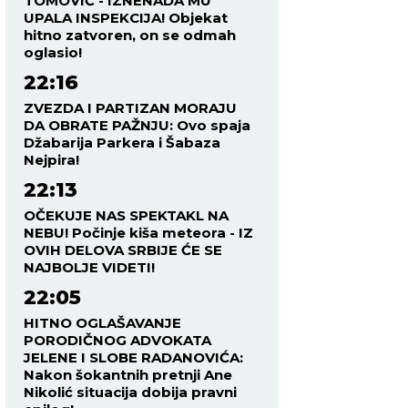
TOMOVIĆ - IZNENADA MU
UPALA INSPEKCIJA! Objekat
hitno zatvoren, on se odmah
oglasio!
22:16
ZVEZDA I PARTIZAN MORAJU
DA OBRATE PAŽNJU: Ovo spaja
Džabarija Parkera i Šabaza
Nejpira!
22:13
OČEKUJE NAS SPEKTAKL NA
NEBU! Počinje kiša meteora - IZ
OVIH DELOVA SRBIJE ĆE SE
NAJBOLJE VIDETI!
22:05
HITNO OGLAŠAVANJE
PORODIČNOG ADVOKATA
JELENE I SLOBE RADANOVIĆA:
Nakon šokantnih pretnji Ane
Nikolić situacija dobija pravni