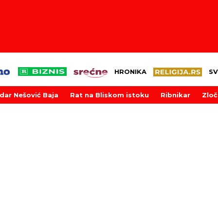
HRONIKA
SV
dar Nešović Baja
Rat na Bliskom istoku
Ribnikar
Zloč