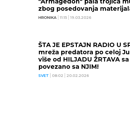
"Armagedon" pala trojica m
zbog posedovanja materijal
su maloletna deca! (VIDEO)
HRONIKA
11:15
19.03.2026
ŠTA JE EPSTAJN RADIO U SR
mreža predatora po celoj Jug
više od HILJADU ŽRTAVA sa
povezano sa NJIM!
SVET
08:02
20.02.2026