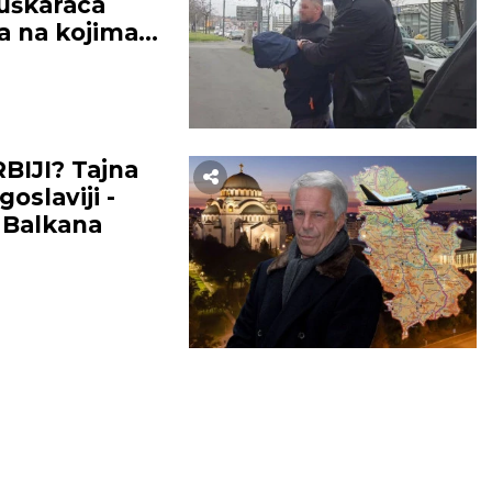
uškaraca
a na kojima
BIJI? Tajna
oslaviji -
 Balkana