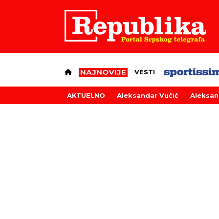
VESTI
AKTUELNO
Aleksandar Vučić
Aleksan