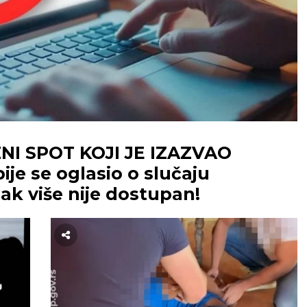
I SPOT KOJI JE IZAZVAO
e se oglasio o slučaju
ak više nije dostupan!