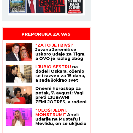
PREPORUKA ZA VAS
"ZATO JE I BIVŠI"
Jovana Jeremić se
uskoro udaje za Tigra,
a OVO je razlog zbog
kojeg se razvela od
LJUBIO SESTRU
na
prvog muža: "Htela sam
dodeli Oskara, oženio
više i bolje"
se i razveo za 15 dana,
a sada šokirao svet
priznajem da je GEJ:
Dnevni horoskop za
"Nadam se da će moja
petak, 7. avgust: Vagi
porodica odabrati
preti LJUBAVNI
razumevanje umesto
ZEMLJOTRES, a rođeni
osude"
u ovom znaku opasno
"OLOŠI JEDNI,
rizikuju na poslu
MONSTRUMI"
Aneli
udarila na Mustafu i
Mevlidu, on se uključio
u program uživo -
usledio skandal, evo