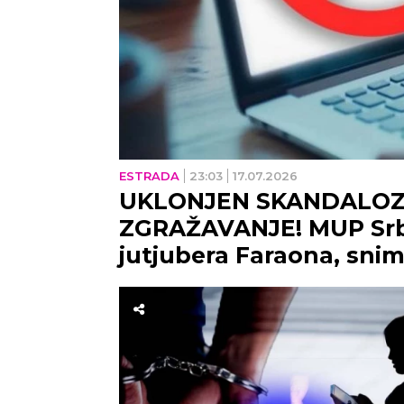
ESTRADA
23:03
17.07.2026
UKLONJEN SKANDALOZN
ZGRAŽAVANJE! MUP Srbij
jutjubera Faraona, snim