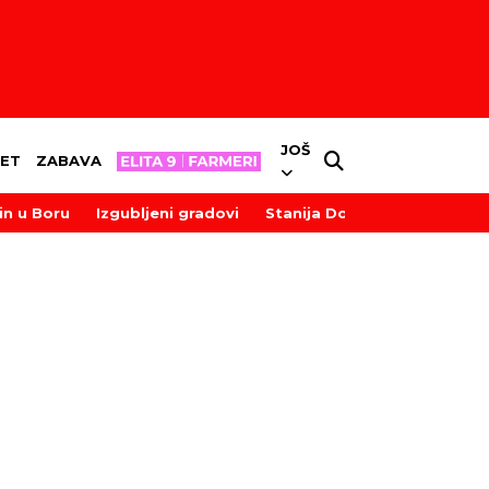
JOŠ
ET
ZABAVA
in u Boru
Izgubljeni gradovi
Stanija Dobrojević