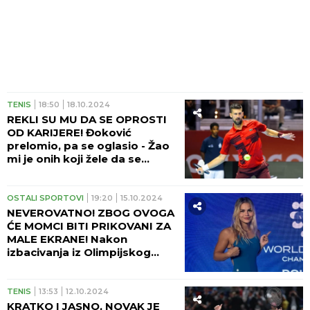
TENIS
18:50
18.10.2024
REKLI SU MU DA SE OPROSTI
OD KARIJERE! Đoković
prelomio, pa se oglasio - Žao
mi je onih koji žele da se
povučem, jer...
OSTALI SPORTOVI
19:20
15.10.2024
NEVEROVATNO! ZBOG OVOGA
ĆE MOMCI BITI PRIKOVANI ZA
MALE EKRANE! Nakon
izbacivanja iz Olimpijskog
sela, otpočela je novu karijeru!
(FOTO GALERIJA)
TENIS
13:53
12.10.2024
KRATKO I JASNO, NOVAK JE