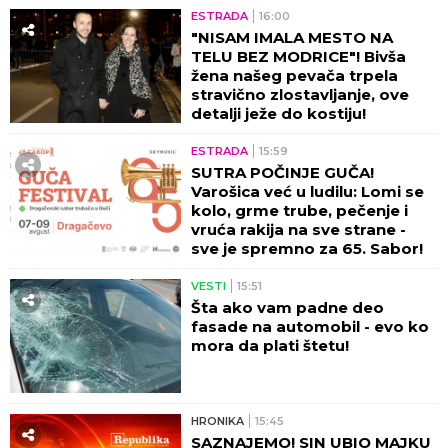
ESTRADA
16:00
"NISAM IMALA MESTO NA
TELU BEZ MODRICE"! Bivša
žena našeg pevača trpela
stravično zlostavljanje, ove
detalji ježe do kostiju!
ESTRADA
15:59
SUTRA POČINJE GUČA!
Varošica već u ludilu: Lomi se
kolo, grme trube, pečenje i
vruća rakija na sve strane -
sve je spremno za 65. Sabor!
VESTI
15:51
Šta ako vam padne deo
fasade na automobil - evo ko
mora da plati štetu!
HRONIKA
15:45
SAZNAJEMO! SIN UBIO MAJKU