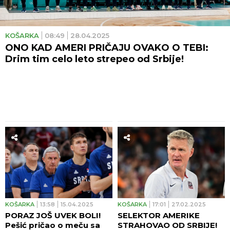
KOŠARKA
08:49
28.04.2025
ONO KAD AMERI PRIČAJU OVAKO O TEBI:
Drim tim celo leto strepeo od Srbije!
KOŠARKA
13:58
15.04.2025
KOŠARKA
17:01
27.02.2025
PORAZ JOŠ UVEK BOLI!
SELEKTOR AMERIKE
Pešić pričao o meču sa
STRAHOVAO OD SRBIJE!