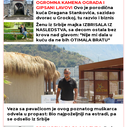
OGROMNA KAMENA OGRADA I
dečka JJ"
GIPSANI LAVOVI
Ovo je porodična
kuća Dragana Stankovića, sazidao
dvorac u Grockoj, tu razvio i biznis
(VIDEO)
Ženu iz Srbije majka IZBRISALA IZ
NASLEDSTVA, sa decom ostala bez
krova nad glavom: "Nije mi dala u
kuću da ne bih OTIMALA BRATU"
Veza sa pevačicom je ovog poznatog muškarca
odvela u propast: Bio najpoželjniji na estradi, pa
se odselio iz Srbije