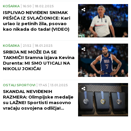
KOŠARKA
16:50
18.02.2025
ISPLIVAO NEVIĐENI SNIMAK
PEŠIĆA IZ SVLAČIONICE: Kari
urlao iz petinih žila, psovao
kao nikada do tada! (VIDEO)
KOŠARKA
21:52
18.01.2025
SRBIJA NE MOŽE DA SE
TAKMIČI! Sramna izjava Kevina
Durenta: MI SMO UTICALI NA
NIKOLU JOKIĆA!
OSTALI SPORTOVI
17:45
13.01.2025
SKANDAL NEVIĐENIH
RAZMERA: Olimpijske medalje
su LAŽNE! Sportisti masovno
vraćaju osvojena odličja!
(FOTO)