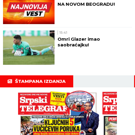
NA NOVOM BEOGRADU!
15:41
Omri Glazer imao
saobraćajku!
ŠTAMPANA IZDANJA