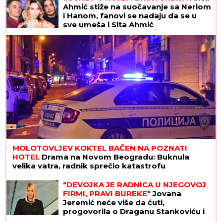
Ahmić stiže na suočavanje sa Neriom
i Hanom, fanovi se nadaju da se u
sve umeša i Sita Ahmić
MOLOTOVLJEV KOKTEL BAČEN NA POZNATI
HOTEL
Drama na Novom Beogradu: Buknula
velika vatra, radnik sprečio katastrofu
"DEVOJKA JE RADNICA U NJEGOVOJ
FIRMI, PRAVI BUREKE"
Jovana
Jeremić neće više da ćuti,
progovorila o Draganu Stankoviću i
veridbi: "Poklanjam mu titulu bivšeg