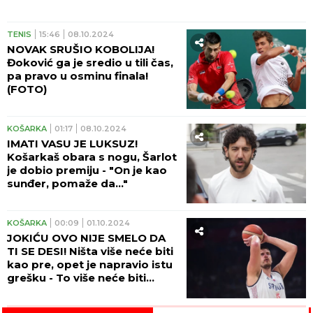
TENIS
15:46
08.10.2024
NOVAK SRUŠIO KOBOLIJA!
Đoković ga je sredio u tili čas,
pa pravo u osminu finala!
(FOTO)
KOŠARKA
01:17
08.10.2024
IMATI VASU JE LUKSUZ!
Košarkaš obara s nogu, Šarlot
je dobio premiju - "On je kao
sunđer, pomaže da..."
KOŠARKA
00:09
01.10.2024
JOKIĆU OVO NIJE SMELO DA
TI SE DESI! Ništa više neće biti
kao pre, opet je napravio istu
grešku - To više neće biti
tradicija (VIDEO)