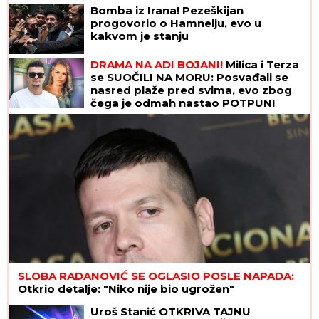
onda su počeli skandali
Bomba iz Irana! Pezeškijan
progovorio o Hamneiju, evo u
kakvom je stanju
DRAMA NA ADI BOJANI!
Milica i Terza
se SUOČILI NA MORU: Posvađali se
nasred plaže pred svima, evo zbog
čega je odmah nastao POTPUNI
HAOS
SLOBA RADANOVIĆ SE OGLASIO POSLE NAPADA:
Otkrio detalje: "Niko nije bio ugrožen"
Uroš Stanić OTKRIVA TAJNU