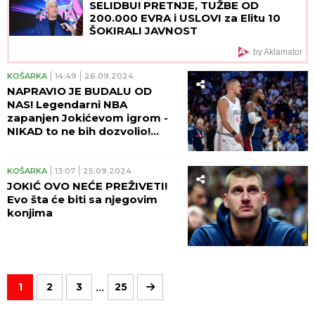
SELIDBU! PRETNJE, TUŽBE OD
200.000 EVRA i USLOVI za Elitu 10
ŠOKIRALI JAVNOST
by Aklamator
KOŠARKA
14:49
26.09.2024
NAPRAVIO JE BUDALU OD
NAS! Legendarni NBA
zapanjen Jokićevom igrom -
NIKAD to ne bih dozvolio!
(FOTO)
KOŠARKA
13:07
25.09.2024
JOKIĆ OVO NEĆE PREŽIVETI!
Evo šta će biti sa njegovim
konjima
...
1
2
3
25