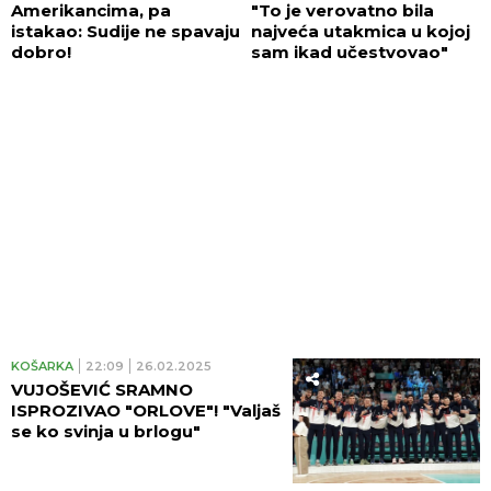
Amerikancima, pa
"To je verovatno bila
istakao: Sudije ne spavaju
najveća utakmica u kojoj
dobro!
sam ikad učestvovao"
KOŠARKA
22:09
26.02.2025
VUJOŠEVIĆ SRAMNO
ISPROZIVAO "ORLOVE"! "Valjaš
se ko svinja u brlogu"