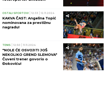
najspektakularniji sportski
trenutak u 2024. godini!
OSTALI SPORTOVI
12:33
12.11.2024
KAKVA ČAST: Angelina Topić
nominovana za prestižnu
nagradu!
TENIS
12:50
11.11.2024
"NOLE ĆE OSVOJITI JOŠ
NEKOLIKO GREND SLEMOVA"
Čuveni trener govorio o
Đokoviću!