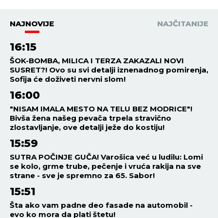
NAJNOVIJE
NAJČITANIJE
16:15
ŠOK-BOMBA, MILICA I TERZA ZAKAZALI NOVI
SUSRET?! Ovo su svi detalji iznenadnog pomirenja,
Sofija će doživeti nervni slom!
16:00
"NISAM IMALA MESTO NA TELU BEZ MODRICE"!
Bivša žena našeg pevača trpela stravično
zlostavljanje, ove detalji ježe do kostiju!
15:59
SUTRA POČINJE GUČA! Varošica već u ludilu: Lomi
se kolo, grme trube, pečenje i vruća rakija na sve
strane - sve je spremno za 65. Sabor!
15:51
Šta ako vam padne deo fasade na automobil -
evo ko mora da plati štetu!