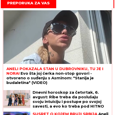
PREPORUKA ZA VAS
ANELI POKAZALA STAN U DUBROVNIKU, TU JE I
NORA!
Evo šta joj ćerka non-stop govori -
otvoreno o suđenju s Asminom: "Stanija je
budaletina" (VIDEO)
Dnevni horoskop za četvrtak, 6.
avgust: Ribe treba da poslušaju
svoju intuiciju i postupe po svojoj
savesti, a evo ko treba pod HITNO
DA SE OPUSTI
SUSRET O KOJEM BRUJI SRBIJA
Aneli