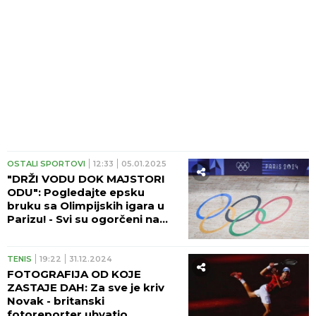
OSTALI SPORTOVI
12:33
05.01.2025
"DRŽI VODU DOK MAJSTORI
ODU": Pogledajte epsku
bruku sa Olimpijskih igara u
Parizu! - Svi su ogorčeni na
ovo!(FOTO)
TENIS
19:22
31.12.2024
FOTOGRAFIJA OD KOJE
ZASTAJE DAH: Za sve je kriv
Novak - britanski
fotoreporter uhvatio