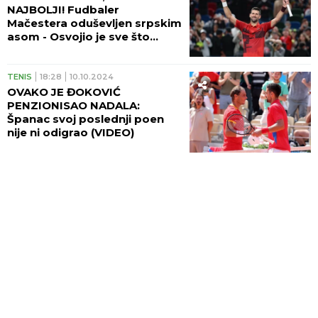
NAJBOLJI! Fudbaler
Mačestera oduševljen srpskim
asom - Osvojio je sve što
može!
TENIS
18:28
10.10.2024
OVAKO JE ĐOKOVIĆ
PENZIONISAO NADALA:
Španac svoj poslednji poen
nije ni odigrao (VIDEO)