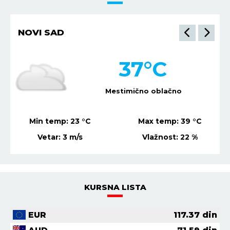
NIŠ
36
°C
Mestimično oblačno
Min temp:
21
°C
Max temp:
37
°C
Vetar:
4
m/s
Vlažnost:
23
%
KURSNA LISTA
EUR
117.37
din