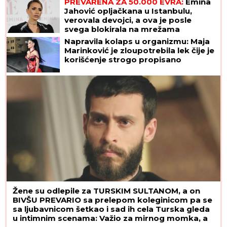
PREVARENA ZA 50.000 EVRA:
Emina
Jahović opljačkana u Istanbulu,
verovala devojci, a ova je posle
svega blokirala na mrežama
Napravila kolaps u organizmu: Maja
Marinković je zloupotrebila lek čije je
korišćenje strogo propisano
Žene su odlepile za TURSKIM SULTANOM, a on
BIVŠU PREVARIO sa prelepom koleginicom pa se
sa ljubavnicom šetkao i sad ih cela Turska gleda
u intimnim scenama: Važio za mirnog momka, a