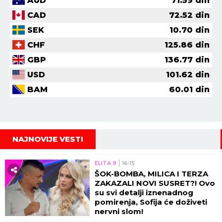
AUD
71.59
din
CAD
72.52
din
SEK
10.70
din
CHF
125.86
din
GBP
136.77
din
USD
101.62
din
BAM
60.01
din
NAJNOVIJE VESTI
ELITA 9
16:15
ŠOK-BOMBA, MILICA I TERZA
ZAKAZALI NOVI SUSRET?! Ovo
su svi detalji iznenadnog
pomirenja, Sofija će doživeti
nervni slom!