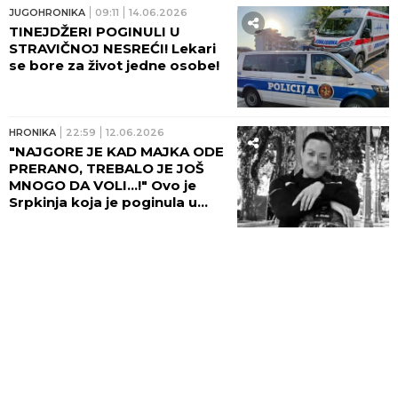
JUGOHRONIKA
09:11
14.06.2026
TINEJDŽERI POGINULI U
STRAVIČNOJ NESREĆI! Lekari
se bore za život jedne osobe!
HRONIKA
22:59
12.06.2026
"NAJGORE JE KAD MAJKA ODE
PRERANO, TREBALO JE JOŠ
MNOGO DA VOLI...!" Ovo je
Srpkinja koja je poginula u
teškoj nesreći kod Nikšića!
(FOTO)