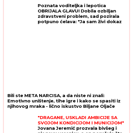
Poznata voditeljka i lepotica
OBRIJALA GLAVU! Dobila ozbiljan
zdravstveni problem, sad pozirala
potpuno ćelava: "Ja sam živi dokaz
da možemo da prevaziđemo svaku
traumu"
Bili ste META NARCISA, a da niste ni znali:
Emotivno uništenje, tihe igre i kako se spasiti iz
njihovog mraka - lično iskustvo Biljane Oljače
"DRAGANE, USKLADI AMBICIJE SA
SVOJOM KONDICIJOM I MUNICIJOM"
Jovana Jeremić prozvala bivšeg i