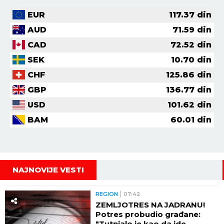
EUR
117.37
din
AUD
71.59
din
CAD
72.52
din
SEK
10.70
din
CHF
125.86
din
GBP
136.77
din
USD
101.62
din
BAM
60.01
din
NAJNOVIJE VESTI
REGION
07:42
ZEMLJOTRES NA JADRANU!
Potres probudio građane:
"Tutnjalo je kao da ide