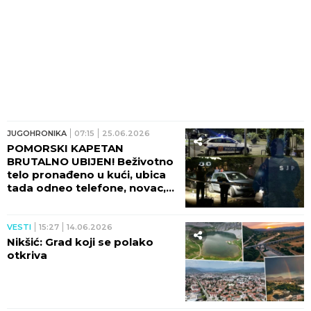
JUGOHRONIKA
07:15
25.06.2026
POMORSKI KAPETAN
BRUTALNO UBIJEN! Beživotno
telo pronađeno u kući, ubica
tada odneo telefone, novac,
zlato i pasoš nastradalog!
VESTI
15:27
14.06.2026
Nikšić: Grad koji se polako
otkriva