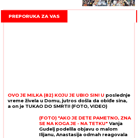
koja će okupiti hiljade vernika
PREPORUKA ZA VAS
OVO JE MILKA (82) KOJU JE UBIO SIN! U
poslednje
vreme živela u Domu, jutros došla da obiđe sina,
a on je TUKAO DO SMRTI! (FOTO, VIDEO)
(FOTO) "AKO JE DETE PAMETNO, ZNA
SE NA KOGA JE - NA TETKU"
Vanja
Gudelj podelila objavu o malom
Ilijanu, Anastasija odmah reagovala