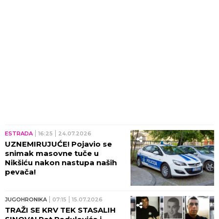
GRUDI! (FOTO)
ESTRADA
16:25
24.07.2026
UZNEMIRUJUĆE! Pojavio se
snimak masovne tuče u
Nikšiću nakon nastupa naših
pevača!
JUGOHRONIKA
07:15
15.07.2026
TRAŽI SE KRV TEK STASALIH