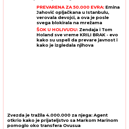
PREVARENA ZA 50.000 EVRA:
Emina
Jahović opljačkana u Istanbulu,
verovala devojci, a ova je posle
svega blokirala na mrežama
ŠOK U HOLIVUDU:
Zendaja i Tom
Holand sve vreme KRILI BRAK - evo
kako su uspeli da prevare javnost i
kako je izgledala njihova
GLAMUROZNA SVADBA
Zvezda je tražila 4.000.000 za njega: Agent
otkrio kako je prijateljstvo sa Markom Marinom
pomoglo oko transfera Ovusua