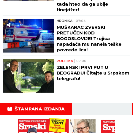
tada hteo da ga ubije
tinejdžer!
HRONIKA
07:04
MUŠKARAC ZVERSKI
PRETUČEN KOD
BOGOSLOVIJE! Trojica
napadača mu nanela teške
povrede lica!
POLITIKA
07:00
ZELENSKI PRVI PUT U
BEOGRADU! Čitajte u Srpskom
telegrafu!
ŠTAMPANA IZDANJA