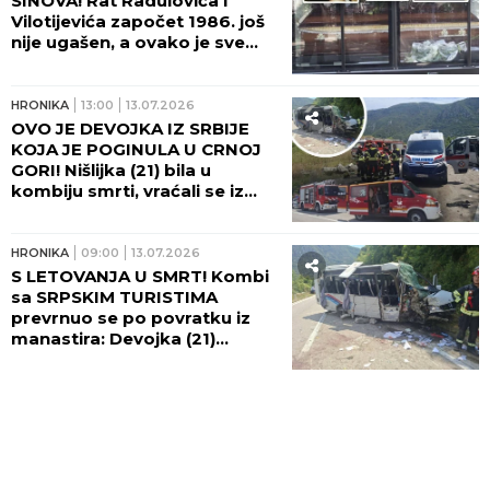
SINOVA! Rat Radulovića i
Vilotijevića započet 1986. još
nije ugašen, a ovako je sve
počelo! KRVNA OSVETA IH
SATRLA!
HRONIKA
13:00
13.07.2026
OVO JE DEVOJKA IZ SRBIJE
KOJA JE POGINULA U CRNOJ
GORI! Nišlijka (21) bila u
kombiju smrti, vraćali se iz
Ostroga!
HRONIKA
09:00
13.07.2026
S LETOVANJA U SMRT! Kombi
sa SRPSKIM TURISTIMA
prevrnuo se po povratku iz
manastira: Devojka (21)
poginula, ŠESTORO DECE
povređeno!