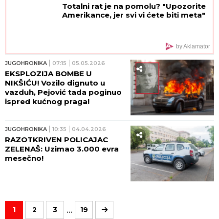
Totalni rat je na pomolu? "Upozorite
Amerikance, jer svi vi ćete biti meta"
by Aklamator
JUGOHRONIKA
07:15
05.05.2026
EKSPLOZIJA BOMBE U
NIKŠIĆU! Vozilo dignuto u
vazduh, Pejović tada poginuo
ispred kućnog praga!
JUGOHRONIKA
10:35
04.04.2026
RAZOTKRIVEN POLICAJAC
ZELENAŠ: Uzimao 3.000 evra
mesečno!
...
1
2
3
19