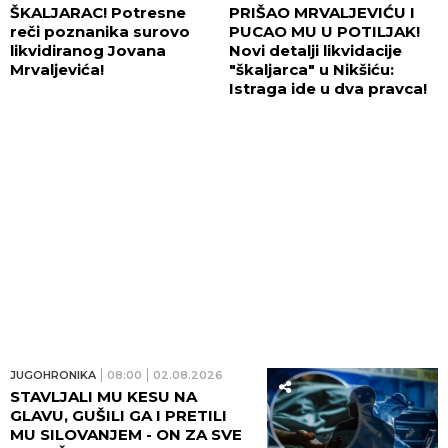
ŠKALJARAC! Potresne
PRIŠAO MRVALJEVIĆU I
reči poznanika surovo
PUCAO MU U POTILJAK!
likvidiranog Jovana
Novi detalji likvidacije
Mrvaljevića!
"škaljarca" u Nikšiću:
Istraga ide u dva pravca!
JUGOHRONIKA
08:00
02.08.2026
STAVLJALI MU KESU NA
GLAVU, GUŠILI GA I PRETILI
MU SILOVANJEM - ON ZA SVE