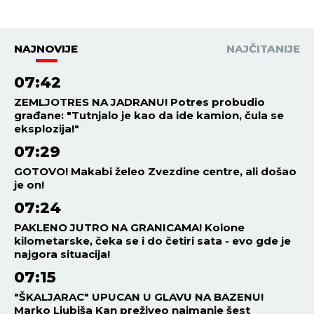
NAJNOVIJE
NAJČITANIJE
07:42
ZEMLJOTRES NA JADRANU! Potres probudio
građane: "Tutnjalo je kao da ide kamion, čula se
eksplozija!"
07:29
GOTOVO! Makabi želeo Zvezdine centre, ali došao
je on!
07:24
PAKLENO JUTRO NA GRANICAMA! Kolone
kilometarske, čeka se i do četiri sata - evo gde je
najgora situacija!
07:15
"ŠKALJARAC" UPUCAN U GLAVU NA BAZENU!
Marko Ljubiša Kan preživeo najmanje šest