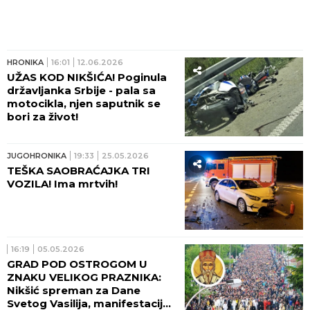
HRONIKA
16:01
12.06.2026
UŽAS KOD NIKŠIĆA! Poginula
državljanka Srbije - pala sa
motocikla, njen saputnik se
bori za život!
JUGOHRONIKA
19:33
25.05.2026
TEŠKA SAOBRAĆAJKA TRI
VOZILA! Ima mrtvih!
16:19
05.05.2026
GRAD POD OSTROGOM U
ZNAKU VELIKOG PRAZNIKA:
Nikšić spreman za Dane
Svetog Vasilija, manifestaciju