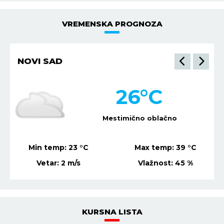
VREMENSKA PROGNOZA
NIŠ
24
°C
Vedro nebo
Min temp:
21
°C
Max temp:
37
°C
Vetar:
0
m/s
Vlažnost:
62
%
KURSNA LISTA