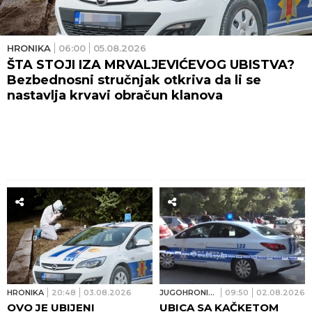
HRONIKA
06:00
05.08.2026
ŠTA STOJI IZA MRVALJEVIĆEVOG UBISTVA?
Bezbednosni stručnjak otkriva da li se
nastavlja krvavi obračun klanova
HRONIKA
20:48
03.08.2026
JUGOHRONIKA
09:50
02.08.2026
OVO JE UBIJENI
UBICA SA KAČKETOM