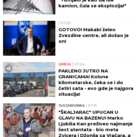
kamion, čula se eksplozija!"
07:29
GOTOVO! Makabi želeo
Zvezdine centre, ali došao je
on!
SRBIJA
07:24
PAKLENO JUTRO NA
GRANICAMA! Kolone
kilometarske, čeka se i do
četiri sata - evo gde je najgora
situacija!
JUGOHRONIKA
07:15
"ŠKALJARAC" UPUCAN U
GLAVU NA BAZENU! Marko
Ljubiša Kan preživeo najmanje
šest atentata - bio meta
Zvicera i Džonija sa Vračara, a