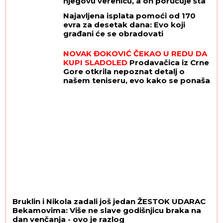
njegovu verenicu, a on poručuje šta
mu je JEDINO VAŽNO: "U tome je
Najavljena isplata pomoći od 170
istina"
evra za desetak dana: Evo koji
građani će se obradovati
NOVAK ĐOKOVIĆ ČEKAO U REDU DA
KUPI SLADOLED
Prodavačica iz Crne
Gore otkrila nepoznat detalj o
našem teniseru, evo kako se ponaša
na letovanju
Bruklin i Nikola zadali još jedan ŽESTOK UDARAC
Bekamovima: Više ne slave godišnjicu braka na
dan venčanja - ovo je razlog