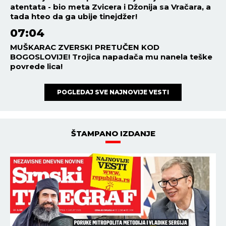
atentata - bio meta Zvicera i Džonija sa Vračara, a
tada hteo da ga ubije tinejdžer!
07:04
MUŠKARAC ZVERSKI PRETUČEN KOD
BOGOSLOVIJE! Trojica napadača mu nanela teške
povrede lica!
POGLEDAJ SVE NAJNOVIJE VESTI
ŠTAMPANO IZDANJE