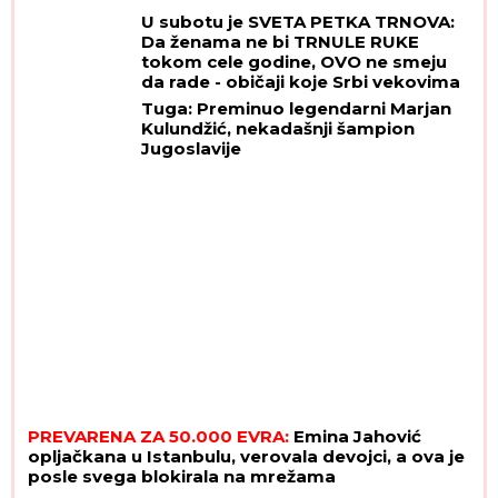
U subotu je SVETA PETKA TRNOVA:
Da ženama ne bi TRNULE RUKE
tokom cele godine, OVO ne smeju
da rade - običaji koje Srbi vekovima
poštuju
Tuga: Preminuo legendarni Marjan
Kulundžić, nekadašnji šampion
Jugoslavije
PREVARENA ZA 50.000 EVRA:
Emina Jahović
opljačkana u Istanbulu, verovala devojci, a ova je
posle svega blokirala na mrežama