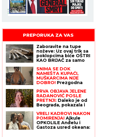
PREPORUKA ZA VAS
Zaboravite na tupe
noževe: Uz ovaj trik sa
poklopcima biće OŠTRI
KAO BRIJAČ za samo
jedan minut
SNIMA SE DOK
NAMEŠTA KUPAĆI,
MUŠKARCIMA NIJE
DOBRO!
Prezgodna
Srpkinja (41) podigla
PRVA OBJAVA JELENE
donji deo bikinija, od
RADANOVIĆ POSLE
oblina se muti um:
PRETNJI:
Daleko je od
"Uspostavila kontakt
Beograda, pokazala i
sa telom" (FOTO)
gde se tačno nalazi i sa
VRELI KADROVI NAKON
kim
POMIRENJA!
Ajkule
OPKOLILE Anđelu i
Gastoza usred okeana:
Provod pred ulazak u
"Elitu 10" (FOTO,