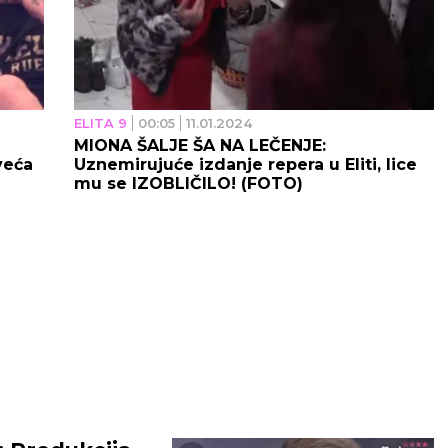
ELITA 9
00:05
11.01.2024
MIONA ŠALJE ŠA NA LEČENJE:
veća
Uznemirujuće izdanje repera u Eliti, lice
mu se IZOBLIČILO! (FOTO)