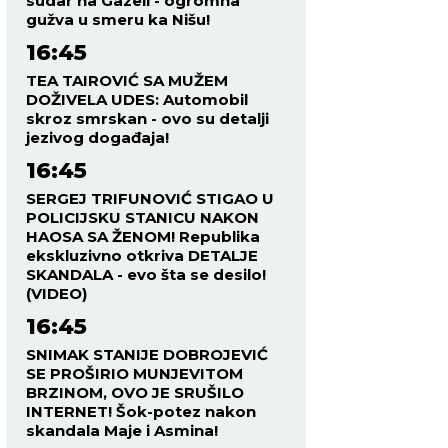
sudar na Gazeli - ogromna
gužva u smeru ka Nišu!
16:45
TEA TAIROVIĆ SA MUŽEM
DOŽIVELA UDES: Automobil
skroz smrskan - ovo su detalji
jezivog događaja!
16:45
SERGEJ TRIFUNOVIĆ STIGAO U
POLICIJSKU STANICU NAKON
HAOSA SA ŽENOM! Republika
ekskluzivno otkriva DETALJE
SKANDALA - evo šta se desilo!
(VIDEO)
16:45
SNIMAK STANIJE DOBROJEVIĆ
SE PROŠIRIO MUNJEVITOM
BRZINOM, OVO JE SRUŠILO
INTERNET! Šok-potez nakon
skandala Maje i Asmina!