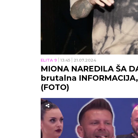
ELITA 9
13:45
21.07.2024
MIONA NAREDILA ŠA DA 
brutalna INFORMACIJA,
(FOTO)