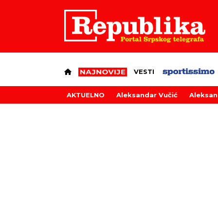
VESTI
AKTUELNO
Aleksandar Vučić
Aleksan