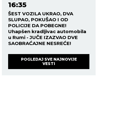
16:35
ŠEST VOZILA UKRAO, DVA
SLUPAO, POKUŠAO I OD
POLICIJE DA POBEGNE!
Uhapšen kradljivac automobila
u Rumi - JUČE IZAZVAO DVE
SAOBRAĆAJNE NESREĆE!
POGLEDAJ SVE NAJNOVIJE
VESTI