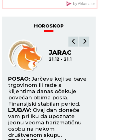
VIDEO)
by Aklamator
HOROSKOP
JARAC
VO
21.12 - 21.1
2
e
POSAO:
Jarčeve koji se bave
POSAO:
Vodolije k
trgovinom ili rade s
privatnim biznis
klijentima danas očekuje
naići na probleme
jte
povećan obima posla.
prethodno postig
v i
Finansijski stabilan period.
dogovorima.
LJUBAV:
Ovaj dan doneće
LJUBAV:
Osoba ko
vam priliku da upoznate
dopada počela je 
ta
jednu veoma harizmatičnu
pokazuje da je
osobu na nekom
zainteresovana za 
društvenom skupu.
Naizgled bezazlen