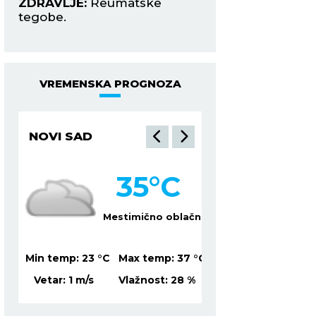
ZDRAVLJE:
Reumatske
prerasti u ozbiljnu
tegobe.
ZDRAVLJE:
Loša ci
VREMENSKA PROGNOZA
NOVI SAD
NIŠ
35
°C
3
lačno
Mestimično oblačno
S
37
°C
Min temp:
23
°C
Max temp:
37
°C
Min temp:
22
°C
Ma
%
Vetar:
1
m/s
Vlažnost:
28
%
Vetar:
2
m/s
Vl