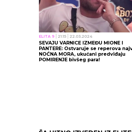
ELITA 9
21:15
22.03.2024
SEVAJU VARNICE IZMEĐU MIONE I
PANTERE: Ostvaruje se reperova naj
NOĆNA MORA, ukućani predviđaju
POMIRENJE bivšeg para!