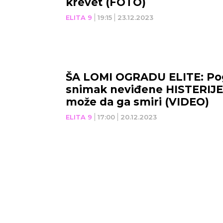
krevet (FOTO)
ELITA 9
19:15
23.12.2023
ŠA LOMI OGRADU ELITE: Po
snimak neviđene HISTERIJE,
može da ga smiri (VIDEO)
ELITA 9
17:00
20.12.2023