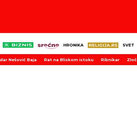
HRONIKA
SVET
dar Nešović Baja
Rat na Bliskom istoku
Ribnikar
Zloč