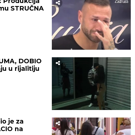
 Produkcija
a mu STRUČNA
UMA, DOBIO
 u rijalitiju
o je za
ACIO na