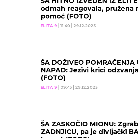
ŠA HITNO IZVEDEN IZ ELITE:
odmah reagovala, pružen
pomoć (FOTO)
ELITA 9
11:40
29.12.2023
ŠA DOŽIVEO POMRAČENJA 
NAPAD: Jezivi krici odzvanjaju
(FOTO)
ELITA 9
09:45
29.12.2023
ŠA ZASKOČIO MIONU: Zgrabi
ZADNJICU, pa je divljački B