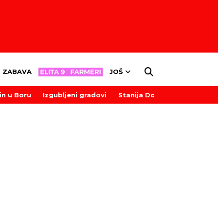
ZABAVA
JOŠ
in u Boru
Izgubljeni gradovi
Stanija Dobrojević