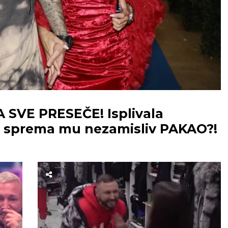
SVE PRESEČE! Isplivala
 sprema mu nezamisliv PAKAO?!