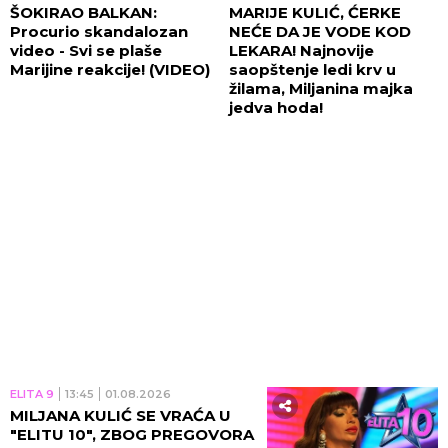
ŠOKIRAO BALKAN:
MARIJE KULIĆ, ĆERKE
Procurio skandalozan
NEĆE DA JE VODE KOD
video - Svi se plaše
LEKARA! Najnovije
Marijine reakcije! (VIDEO)
saopštenje ledi krv u
žilama, Miljanina majka
jedva hoda!
ELITA 9
13:45
01.08.2026
MILJANA KULIĆ SE VRAĆA U
"ELITU 10", ZBOG PREGOVORA