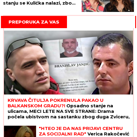
stanju se Kulićka nalazi, zbog
ovoga je ZAVRŠILA U
KOLICIMA!
PREPORUKA ZA VAS
KRVAVA ČITULJA POKRENULA PAKAO U
BALKANSKOM GRADU?!
Opsadno stanje na
ulicama, MECI LETE NA SVE STRANE: Drama
počela ubistvom na sastanku zbog duga Zviceru,
onda je usledio HAOS (FOTO)
"HTEO JE DA NAS PRIJAVI CENTRU
ZA SOCIJALNI RAD"
Verica Rakočević