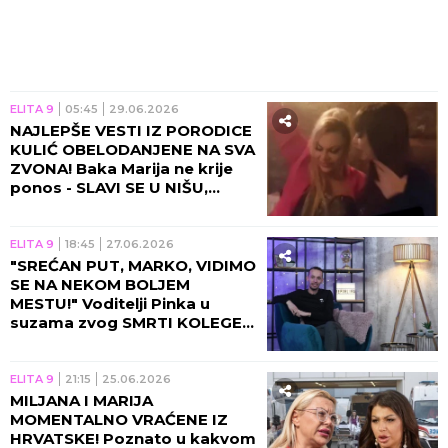
ELITA 9
05:45
29.06.2026
NAJLEPŠE VESTI IZ PORODICE
KULIĆ OBELODANJENE NA SVA
ZVONA! Baka Marija ne krije
ponos - SLAVI SE U NIŠU,
ČESTITKE PLJUŠTE!
ELITA 9
18:45
27.06.2026
"SREĆAN PUT, MARKO, VIDIMO
SE NA NEKOM BOLJEM
MESTU!" Voditelji Pinka u
suzama zvog SMRTI KOLEGE,
bolne poruke saučešća
preplavile mreže!
ELITA 9
21:15
25.06.2026
MILJANA I MARIJA
MOMENTALNO VRAĆENE IZ
HRVATSKE! Poznato u kakvom