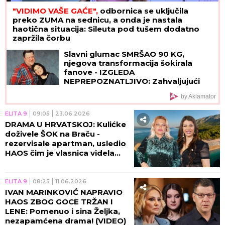
"VIDIMO VAŠE GAĆE",
odbornica se uključila
preko ZUMA na sednicu, a onda je nastala
haotična situacija: Sileuta pod tušem dodatno
zapržila čorbu
Slavni glumac SMRŠAO 90 KG,
njegova transformacija šokirala
fanove - IZGLEDA
NEPREPOZNATLJIVO: Zahvaljujući
ovom režimu uspeo je da se
by Aklamator
PREPOLOVI
ELITA 9
09:05
23.06.2026
DRAMA U HRVATSKOJ: Kulićke
doživele ŠOK na Braču -
rezervisale apartman, usledio
HAOS čim je vlasnica videla
IMENA! (VIDEO)
ELITA 9
08:25
11.06.2026
IVAN MARINKOVIĆ NAPRAVIO
HAOS ZBOG GOCE TRŽAN I
LENE: Pomenuo i sina Željka,
nezapamćena drama! (VIDEO)