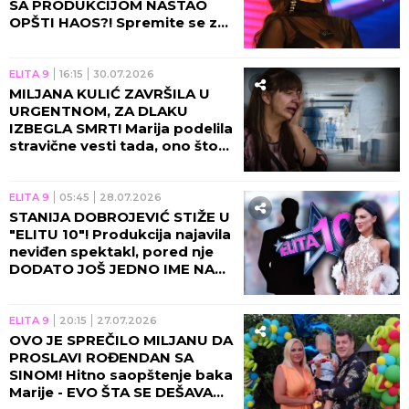
SA PRODUKCIJOM NASTAO
OPŠTI HAOS?! Spremite se za
šok, ova cifra će vas zakucati!
ELITA 9
16:15
30.07.2026
MILJANA KULIĆ ZAVRŠILA U
URGENTNOM, ZA DLAKU
IZBEGLA SMRT! Marija podelila
stravične vesti tada, ono što
je usledilo će vas naježiti!
ELITA 9
05:45
28.07.2026
STANIJA DOBROJEVIĆ STIŽE U
"ELITU 10"! Produkcija najavila
neviđen spektakl, pored nje
DODATO JOŠ JEDNO IME NA
SPISAK!
ELITA 9
20:15
27.07.2026
OVO JE SPREČILO MILJANU DA
PROSLAVI ROĐENDAN SA
SINOM! Hitno saopštenje baka
Marije - EVO ŠTA SE DEŠAVA