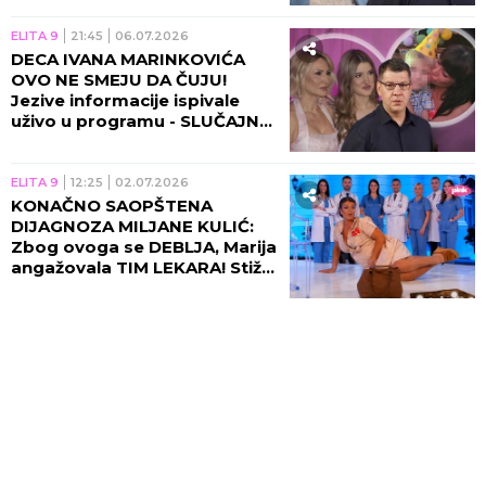
ELITA 9
21:45
06.07.2026
DECA IVANA MARINKOVIĆA
OVO NE SMEJU DA ČUJU!
Jezive informacije ispivale
uživo u programu - SLUČAJNO
TAD OSTALA TRUDNA!
ELITA 9
12:25
02.07.2026
KONAČNO SAOPŠTENA
DIJAGNOZA MILJANE KULIĆ:
Zbog ovoga se DEBLJA, Marija
angažovala TIM LEKARA! Stiže
POMOĆ! (VIDEO)