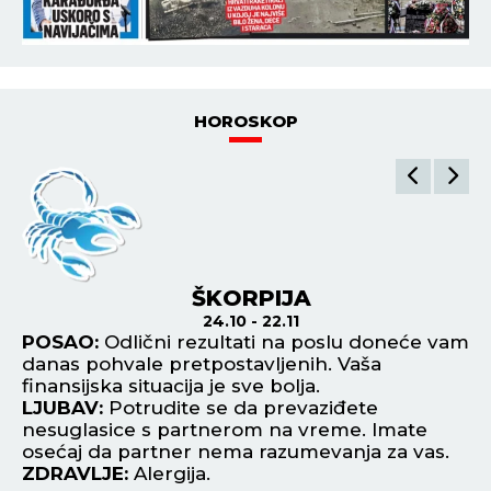
HOROSKOP
ŠKORPIJA
24.10 - 22.11
POSAO:
Odlični rezultati na poslu doneće vam
P
danas pohvale pretpostavljenih. Vaša
sv
finansijska situacija je sve bolja.
di
LJUBAV:
Potrudite se da prevaziđete
L
nesuglasice s partnerom na vreme. Imate
na
osećaj da partner nema razumevanja za vas.
na
ZDRAVLJE:
Alergija.
Z