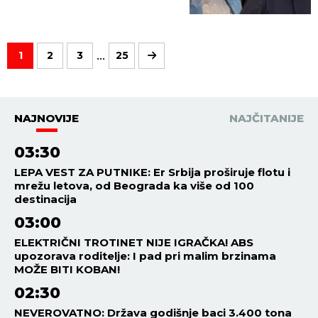
...
1
2
3
25
NAJNOVIJE
NAJČITANIJE
03:30
LEPA VEST ZA PUTNIKE: Er Srbija proširuje flotu i
mrežu letova, od Beograda ka više od 100
destinacija
03:00
ELEKTRIČNI TROTINET NIJE IGRAČKA! ABS
upozorava roditelje: I pad pri malim brzinama
MOŽE BITI KOBAN!
02:30
NEVEROVATNO: Država godišnje baci 3.400 tona