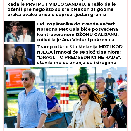
kada je PRVI PUT VIDEO SANDRU, a rešio da je
oženi i pre nego što su sreli: Nakon 21 godine
braka ovako priča o supruzi, jedan greh iz
mladosti sebi ne može da oprosti
Od izopštenika do zvezde večeri:
Naredna Met Gala biće posvećena
kontroverznom DŽONU GALIJANU,
odlučila je Ana Vintur i pokrenula
lavinu žestokih reakcija
Tramp otkrio šta Melanija MRZI KOD
NJEGA i mnogi će se složiti sa njom:
"DRAGI, TO PREDSEDNICI NE RADE",
stavila mu da znanja da i drugima
smeta, ali se pretvaraju - iz
pristojnosti