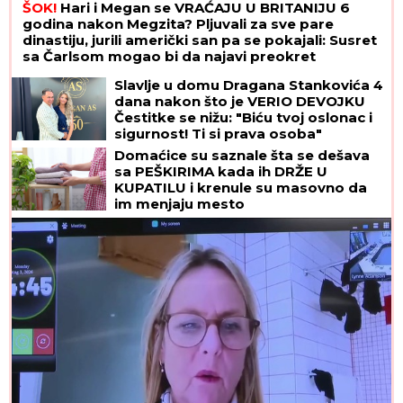
ŠOK!
Hari i Megan se VRAĆAJU U BRITANIJU 6
godina nakon Megzita? Pljuvali za sve pare
dinastiju, jurili američki san pa se pokajali: Susret
sa Čarlsom mogao bi da najavi preokret
Slavlje u domu Dragana Stankovića 4
dana nakon što je VERIO DEVOJKU
Čestitke se nižu: "Biću tvoj oslonac i
sigurnost! Ti si prava osoba"
Domaćice su saznale šta se dešava
sa PEŠKIRIMA kada ih DRŽE U
KUPATILU i krenule su masovno da
im menjaju mesto