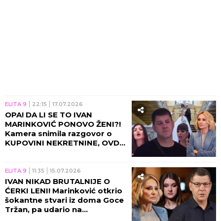
ELITA 9
22:15
17.07.2026
OPA! DA LI SE TO IVAN
MARINKOVIĆ PONOVO ŽENI?!
Kamera snimila razgovor o
KUPOVINI NEKRETNINE, OVDE
SE NALAZI PLAC!
ELITA 9
11:35
15.07.2026
IVAN NIKAD BRUTALNIJE O
ĆERKI LENI! Marinković otkrio
šokantne stvari iz doma Goce
Tržan, pa udario na
naslednicu! (VIDEO)