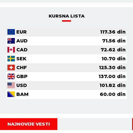
KURSNA LISTA
EUR
117.36
din
AUD
71.56
din
CAD
72.62
din
SEK
10.70
din
CHF
125.30
din
GBP
137.00
din
USD
101.82
din
BAM
60.00
din
NAJNOVIJE VESTI