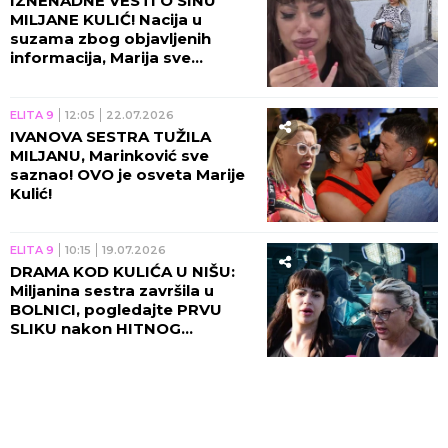
IZNENADNE VESTI O SINU
MILJANE KULIĆ! Nacija u
suzama zbog objavljenih
informacija, Marija sve
potvrdila!
ELITA 9
12:05
22.07.2026
IVANOVA SESTRA TUŽILA
MILJANU, Marinković sve
saznao! OVO je osveta Marije
Kulić!
ELITA 9
10:15
19.07.2026
DRAMA KOD KULIĆA U NIŠU:
Miljanina sestra završila u
BOLNICI, pogledajte PRVU
SLIKU nakon HITNOG
ZAHVATA! (FOTO)