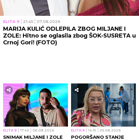
ELITA 9
21:45
07.08.2026
MARIJA KULIĆ ODLEPILA ZBOG MILJANE I
ZOLE: Hitno se oglasila zbog ŠOK-SUSRETA u
Crnoj Gori! (FOTO)
ELITA 9
17:45
06.08.2026
ELITA 9
14:15
05.08.2026
SNIMAK MILJANE I ZOLE
POGORŠANO STANJE