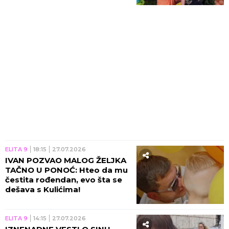
KOD KULIĆA!
ELITA 9
18:15
27.07.2026
IVAN POZVAO MALOG ŽELJKA
TAČNO U PONOĆ: Hteo da mu
čestita rođendan, evo šta se
dešava s Kulićima!
ELITA 9
14:15
27.07.2026