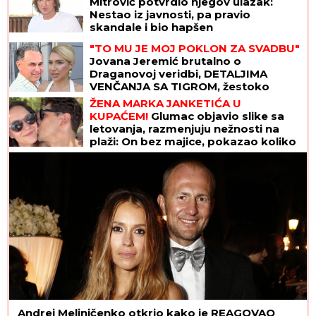
Mitrović potvrdio njegov ulazak:
Nestao iz javnosti, pa pravio
skandale i bio hapšen
"TO MU JE MOJ POKLON ZA SVADBU"
Jovana Jeremić brutalno o
Draganovoj veridbi, DETALJIMA
VENČANJA SA TIGROM, žestoko
preti:"Nisam ušla u pekaru da pravim
ŽENA MARKA JANKETIĆA U
kiflice" (VIDEO)
KUPAĆEM!
Glumac objavio slike sa
letovanja, razmenjuju nežnosti na
plaži: On bez majice, pokazao koliko
je posvećen otac
Andrej Meljničenko otkrio kako je REAGOVAO