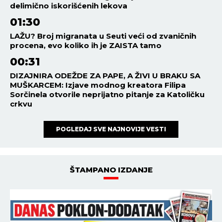
delimično iskorišćenih lekova
01:30
LAŽU? Broj migranata u Seuti veći od zvaničnih
procena, evo koliko ih je ZAISTA tamo
00:31
DIZAJNIRA ODEŽDE ZA PAPE, A ŽIVI U BRAKU SA
MUŠKARCEM: Izjave modnog kreatora Filipa
Sorčinela otvorile neprijatno pitanje za Katoličku
crkvu
POGLEDAJ SVE NAJNOVIJE VESTI
ŠTAMPANO IZDANJE