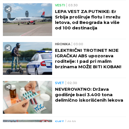
VESTI
03:30
LEPA VEST ZA PUTNIKE: Er
Srbija proširuje flotu i mrežu
letova, od Beograda ka više
od 100 destinacija
HRONIKA
03:00
ELEKTRIČNI TROTINET NIJE
IGRAČKA! ABS upozorava
roditelje: I pad pri malim
brzinama MOŽE BITI KOBAN!
SVET
02:30
NEVEROVATNO: Država
godišnje baci 3.400 tona
delimično iskorišćenih lekova
SVET
01:30
LAŽU? Broj migranata u Seuti