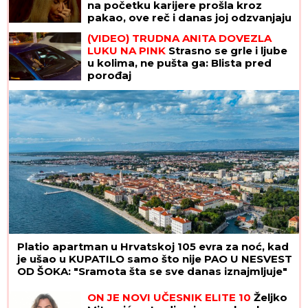
na početku karijere prošla kroz
pakao, ove reč i danas joj odzvanjaju
u ušima: "Oduzeće vam decu"
(VIDEO) TRUDNA ANITA DOVEZLA
LUKU NA PINK
Strasno se grle i ljube
u kolima, ne pušta ga: Blista pred
porođaj
Platio apartman u Hrvatskoj 105 evra za noć, kad
je ušao u KUPATILO samo što nije PAO U NESVEST
OD ŠOKA: "Sramota šta se sve danas iznajmljuje"
ON JE NOVI UČESNIK ELITE 10
Željko