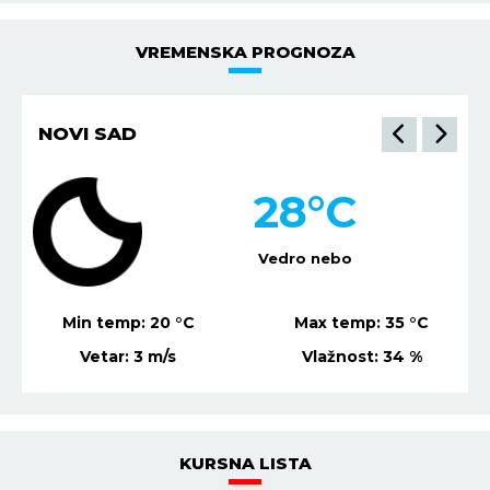
VREMENSKA PROGNOZA
NIŠ
28
°C
Mestimično oblačno
Min temp:
22
°C
Max temp:
36
°C
Vetar:
4
m/s
Vlažnost:
40
%
KURSNA LISTA