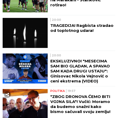
rotirao!
20:00
TRAGEDIJA! Ragbista stradao
od toplotnog udara!
20:00
EKSKLUZIVNO! "MESECIMA
SAM BIO GLADAN, A SPAVAO
SAM KADA DRUGI USTAJU":
Ginisovac Nikola Vejnović o
ceni ekstrema (VIDEO)
POLITIKA
19:57
"ZBOG DRONOVA ĆEMO BITI
VOJNA SILA"! Vučić: Moramo
da budemo snažni kako
bismo sačuvali svoju zemlju!