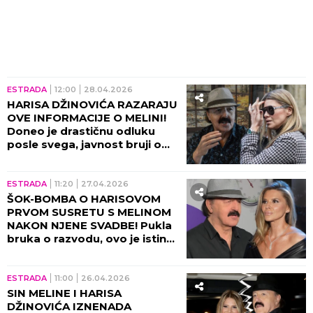
ESTRADA
12:00
28.04.2026
HARISA DŽINOVIĆA RAZARAJU
OVE INFORMACIJE O MELINI!
Doneo je drastičnu odluku
posle svega, javnost bruji o
ovom potezu!
ESTRADA
11:20
27.04.2026
ŠOK-BOMBA O HARISOVOM
PRVOM SUSRETU S MELINOM
NAKON NJENE SVADBE! Pukla
bruka o razvodu, ovo je istina
o kojoj se ćutalo GODINAMA!
ESTRADA
11:00
26.04.2026
SIN MELINE I HARISA
DŽINOVIĆA IZNENADA