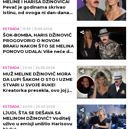
MELINE I HARISA DŽINOVIĆA!
Pevač je godinama skrivao
istinu, od ovoga ni dan-danas
ne može da se oporavi!
ESTRADA
13:30
31.05.2026
ŠOK-BOMBA, HARIS DŽINOVIĆ
PROGOVORIO O NOVOM
BRAKU NAKON ŠTO SE MELINA
PONOVO UDALA: Više neće da
ćuti, bivšoj poslao jasnu
poruku!
ESTRADA
23:40
30.05.2026
MUŽ MELINE DŽINOVIĆ MORA
DA LUPI ŠAKOM O STO I UZME
STVARI U SVOJE RUKE!
Kreatorka presekla, ovo joj je
ključno kod muškarca!
ESTRADA
20:00
25.05.2026
LJUDI, ŠTA SE DEŠAVA SA
MELINOM DŽINOVIĆ? Voditelj
uživo u emisji uništio Harisovu