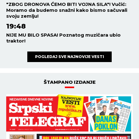
"ZBOG DRONOVA ĆEMO BITI VOJNA SILA"! Vučić:
Moramo da budemo snažni kako bismo sačuvali
svoju zemlju!
19:48
NIJE MU BILO SPASA! Poznatog muzičara ubio
traktor!
POGLEDAJ SVE NAJNOVIJE VESTI
ŠTAMPANO IZDANJE