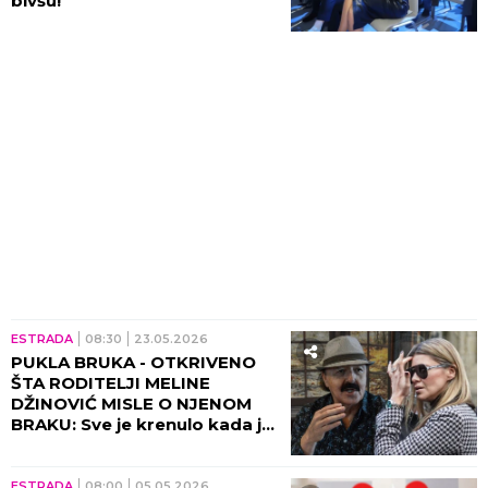
bivšu!
ESTRADA
08:30
23.05.2026
PUKLA BRUKA - OTKRIVENO
ŠTA RODITELJI MELINE
DŽINOVIĆ MISLE O NJENOM
BRAKU: Sve je krenulo kada je
pobegla od kuće, tada
isplivao sav prljav veš!
ESTRADA
08:00
05.05.2026