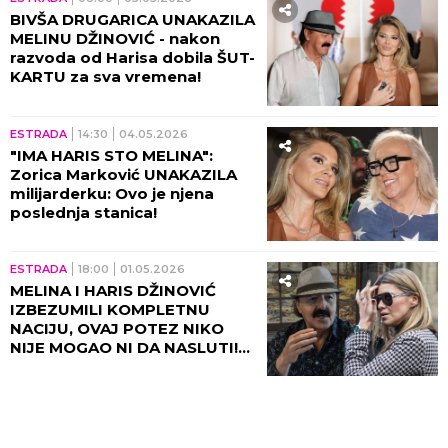
BIVŠA DRUGARICA UNAKAZILA
MELINU DŽINOVIĆ - nakon
razvoda od Harisa dobila ŠUT-
KARTU za sva vremena!
ESTRADA
14:30
04.05.2026
"IMA HARIS STO MELINA":
Zorica Marković UNAKAZILA
milijarderku: Ovo je njena
poslednja stanica!
ESTRADA
18:00
01.05.2026
MELINA I HARIS DŽINOVIĆ
IZBEZUMILI KOMPLETNU
NACIJU, OVAJ POTEZ NIKO
NIJE MOGAO NI DA NASLUTI!
Da li je ovo moguće posle
svega?