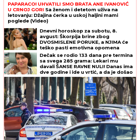
PAPARACO! UHVATILI SMO BRATA ANE IVANOVIĆ
U CRNOJ GORI
Sa ženom i detetom uživa na
letovanju: Džajina ćerka u uskoj haljini mami
poglede (Video)
Dnevni horoskop za subotu, 8.
avgust: Škorpija brine zbog
DVOSMISLENE PORUKE, a NJIMA će
teško pasti emotivna opomena
Dečak se rodio 133 dana pre termina
sa svega 285 grama: Lekari mu
davali ŠANSE RAVNE NULI! Danas ima
dve godine i ide u vrtić, a da je došao
na svet DAN RANIJE, sudbina bi imala
mnogo lošiji scenario