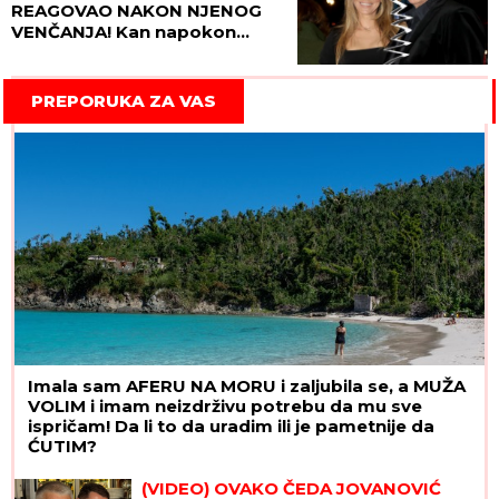
REAGOVAO NAKON NJENOG
VENČANJA! Kan napokon
prekinuo tišinu!
PREPORUKA ZA VAS
Imala sam AFERU NA MORU i zaljubila se, a MUŽA
VOLIM i imam neizdrživu potrebu da mu sve
ispričam! Da li to da uradim ili je pametnije da
ĆUTIM?
(VIDEO) OVAKO ČEDA JOVANOVIĆ