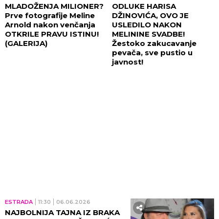
MLADOŽENJA MILIONER?
ODLUKE HARISA
Prve fotografije Meline
DŽINOVIĆA, OVO JE
Arnold nakon venčanja
USLEDILO NAKON
OTKRILE PRAVU ISTINU!
MELININE SVADBE!
(GALERIJA)
Žestoko zakucavanje
pevača, sve pustio u
javnost!
ESTRADA
11:30
06.06.2026
NAJBOLNIJA TAJNA IZ BRAKA