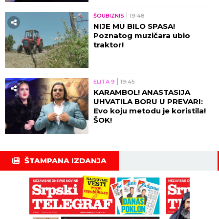
ŠOUBIZNIS
19:48
NIJE MU BILO SPASA!
Poznatog muzičara ubio
traktor!
ELITA 9
19:45
KARAMBOL! ANASTASIJA
UHVATILA BORU U PREVARI:
Evo koju metodu je koristila!
ŠOK!
ŠTAMPANA IZDANJA