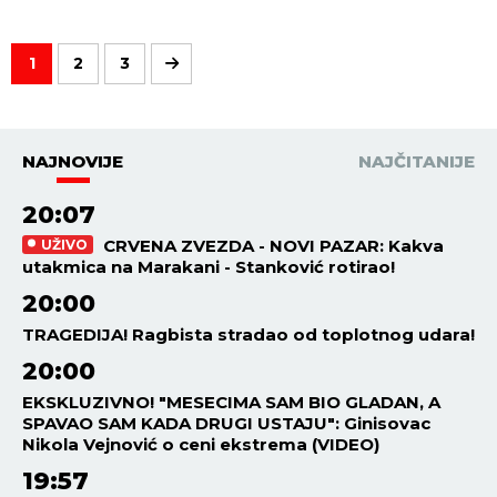
1
2
3
NAJNOVIJE
NAJČITANIJE
20:07
CRVENA ZVEZDA - NOVI PAZAR: Kakva
UŽIVO
utakmica na Marakani - Stanković rotirao!
20:00
TRAGEDIJA! Ragbista stradao od toplotnog udara!
20:00
EKSKLUZIVNO! "MESECIMA SAM BIO GLADAN, A
SPAVAO SAM KADA DRUGI USTAJU": Ginisovac
Nikola Vejnović o ceni ekstrema (VIDEO)
19:57