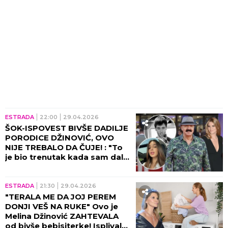
ESTRADA
22:00
29.04.2026
ŠOK-ISPOVEST BIVŠE DADILJE
PORODICE DŽINOVIĆ, OVO
NIJE TREBALO DA ČUJE! : "To
je bio trenutak kada sam dala
OTKAZ!"
ESTRADA
21:30
29.04.2026
"TERALA ME DA JOJ PEREM
DONJI VEŠ NA RUKE" Ovo je
Melina Džinović ZAHTEVALA
od bivše bebisiterke! Isplivala