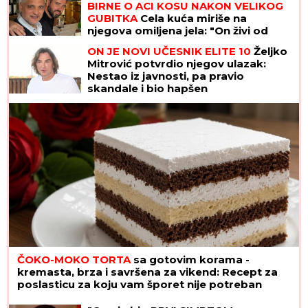
BIRNE O ACI KOSU NAKON VELIKOG
GUBITKA
Cela kuća miriše na
njegova omiljena jela: "On živi od
ljubavi"
ON JE NOVI UČESNIK ELITE 10
Željko
Mitrović potvrdio njegov ulazak:
Nestao iz javnosti, pa pravio
skandale i bio hapšen
ČOKO-MOKO TORTA
sa gotovim korama -
kremasta, brza i savršena za vikend: Recept za
poslasticu za koju vam šporet nije potreban