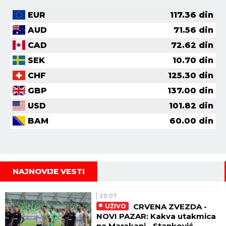
EUR
117.36
din
AUD
71.56
din
CAD
72.62
din
SEK
10.70
din
CHF
125.30
din
GBP
137.00
din
USD
101.82
din
BAM
60.00
din
NAJNOVIJE VESTI
20:07
CRVENA ZVEZDA -
UŽIVO
NOVI PAZAR: Kakva utakmica
na Marakani - Stanković