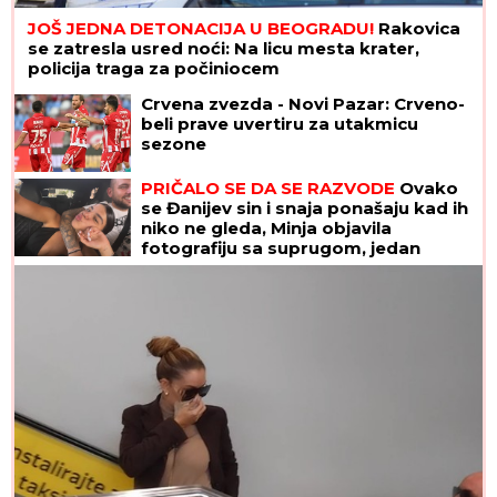
JOŠ JEDNA DETONACIJA U BEOGRADU!
Rakovica
se zatresla usred noći: Na licu mesta krater,
policija traga za počiniocem
Crvena zvezda - Novi Pazar: Crveno-
beli prave uvertiru za utakmicu
sezone
PRIČALO SE DA SE RAZVODE
Ovako
se Đanijev sin i snaja ponašaju kad ih
niko ne gleda, Minja objavila
fotografiju sa suprugom, jedan
detalj jasno otkriva u kakvom su
braku