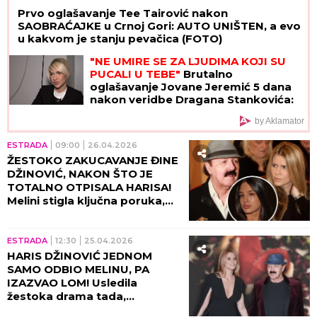
Prvo oglašavanje Tee Tairović nakon
SAOBRAĆAJKE u Crnoj Gori: AUTO UNIŠTEN, a evo
u kakvom je stanju pevačica (FOTO)
"NE UMIRE SE ZA LJUDIMA KOJI SU
PUCALI U TEBE"
Brutalno
oglašavanje Jovane Jeremić 5 dana
nakon veridbe Dragana Stankovića:
"Znali su šta rade"
by Aklamator
ESTRADA
09:00
26.04.2026
ŽESTOKO ZAKUCAVANJE ĐINE
DŽINOVIĆ, NAKON ŠTO JE
TOTALNO OTPISALA HARISA!
Melini stigla ključna poruka,
ćerka sve priznala tada!
ESTRADA
12:30
25.04.2026
HARIS DŽINOVIĆ JEDNOM
SAMO ODBIO MELINU, PA
IZAZVAO LOM! Usledila
žestoka drama tada,
kreatorka ne prihvata "NE!"