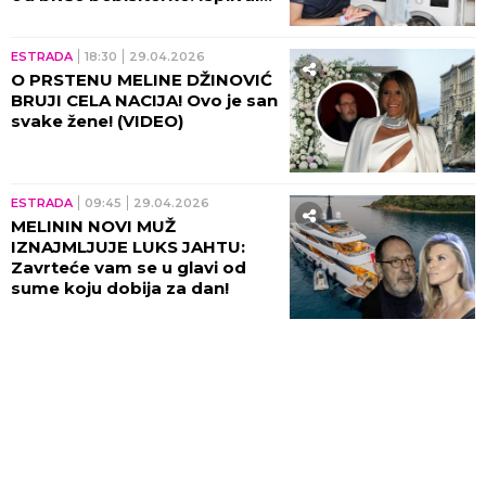
istina iz vile na Senjaku!
ESTRADA
18:30
29.04.2026
O PRSTENU MELINE DŽINOVIĆ
BRUJI CELA NACIJA! Ovo je san
svake žene! (VIDEO)
ESTRADA
09:45
29.04.2026
MELININ NOVI MUŽ
IZNAJMLJUJE LUKS JAHTU:
Zavrteće vam se u glavi od
sume koju dobija za dan!