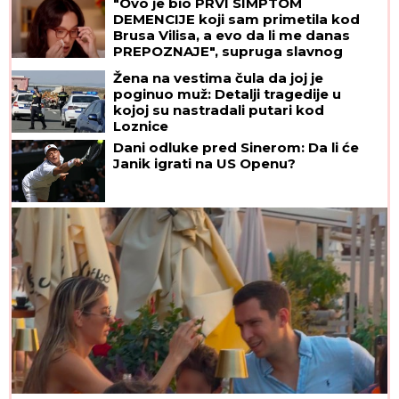
"Ovo je bio PRVI SIMPTOM
DEMENCIJE koji sam primetila kod
Brusa Vilisa, a evo da li me danas
PREPOZNAJE", supruga slavnog
glumca otkrila nove detalje - OSEĆAJ
Žena na vestima čula da joj je
KRIVICE je non stop prati
poginuo muž: Detalji tragedije u
kojoj su nastradali putari kod
Loznice
Dani odluke pred Sinerom: Da li će
Janik igrati na US Openu?