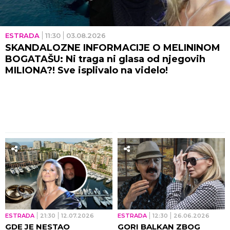
ESTRADA
11:30
03.08.2026
SKANDALOZNE INFORMACIJE O MELININOM
BOGATAŠU: Ni traga ni glasa od njegovih
MILIONA?! Sve isplivalo na videlo!
ESTRADA
21:30
12.07.2026
ESTRADA
12:30
26.06.2026
GDE JE NESTAO
GORI BALKAN ZBOG