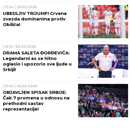
šljivotres, a ja...
17:24
29.03.2026
UBEDLJIV TRIJUMF! Crvena
zvezda dominantna protiv
Obilića!
14:14
02.03.2026
DRAMA SALETA ĐORĐEVIĆA:
Legendarni as se hitno
oglasio i upozorio sve ljude u
Srbiji!
15:44
26.02.2026
OBJAVLJEN SPISAK SRBIJE:
Čak 7 promena u odnosu na
prethodni sastav
reprezentacije!