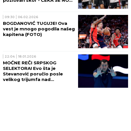
pozitivan skor - ČEKA SE NOVI
LANE JOVANOVIĆ
09:30
06.02.2026
BOGDANOVIĆ TUGUJE! Ova
vest je mnogo pogodila našeg
kapitena (FOTO)
22:04
18.01.2026
MOĆNE REČI SRPSKOG
SELEKTORA! Evo šta je
Stevanović poručio posle
velikog trijumfa nad
Mađarskom!