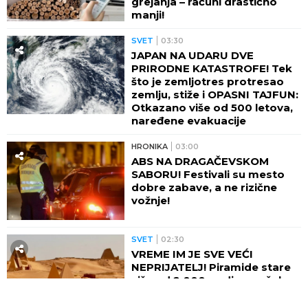
grejanja – računi drastično
manji!
SVET
03:30
JAPAN NA UDARU DVE
PRIRODNE KATASTROFE! Tek
što je zemljotres protresao
zemlju, stiže i OPASNI TAJFUN:
Otkazano više od 500 letova,
naređene evakuacije
HRONIKA
03:00
ABS NA DRAGAČEVSKOM
SABORU! Festivali su mesto
dobre zabave, a ne rizične
vožnje!
SVET
02:30
VREME IM JE SVE VEĆI
NEPRIJATELJ! Piramide stare
više od 2.000 godina počele
da propadaju: Stručnjaci
upozoravaju na najgori