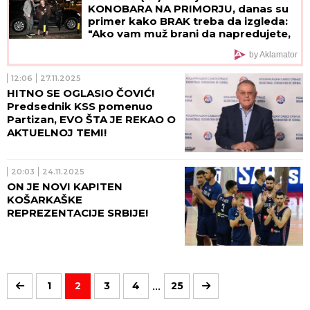
KONOBARA NA PRIMORJU, danas su
primer kako BRAK treba da izgleda:
"Ako vam muž brani da napredujete,
NIJE ZA VAS"
by Aklamator
12:06
27.11.2025
HITNO SE OGLASIO ČOVIĆ!
Predsednik KSS pomenuo
Partizan, EVO ŠTA JE REKAO O
AKTUELNOJ TEMI!
20:03
24.11.2025
ON JE NOVI KAPITEN
KOŠARKAŠKE
REPREZENTACIJE SRBIJE!
...
1
2
3
4
25