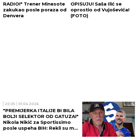
RADIO!" Trener Minesote
OPISUJU! Saša Ilić se
zakukao posle poraza od
oprostio od Vujoševića!
Denvera
(FOTO)
20:35
01.04.2026
"PREMIJERKA ITALIJE BI BILA
BOLJI SELEKTOR OD GATUZA!"
Nikola Nikić za Sportissimo
posle uspeha BIH: Rekli su mi
da je Džeko dobar za