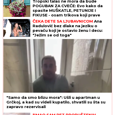
Tropski talas ne mora da bude
POGUBAN ZA CVEĆE: Evo kako da
spasite MUŠKATLE, PETUNIJE I
FIKUSE - osam trikova koji prave
čudo
ČEKA DETE SA LJUBAVNICOM
Ana
Radulović bez dlake na jeziku o
pevaču koji je ostavio ženu i decu:
"Ježim se od toga"
"Samo da smo blizu mora": Ušli u apartman u
Grčkoj, a kad su videli kupatilo, shvatili su šta su
zapravo rezervisali
"IMAO SAM PET PROPUŠTENIH