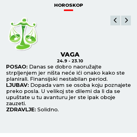
HOROSKOP
VAGA
24.9 - 23.10
ni
POSAO:
Danas se dobro naoružajte
P
ako
strpljenjem jer ništa neće ići onako kako ste
po
planirali. Finansijski nestabilan period.
Po
LJUBAV:
Dopada vam se osoba koju poznajete
in
bi
preko posla. U velikoj ste dilemi da li da se
L
upuštate u tu avanturu jer ste ipak oboje
no
zauzeti.
uk
ZDRAVLJE:
Solidno.
Z