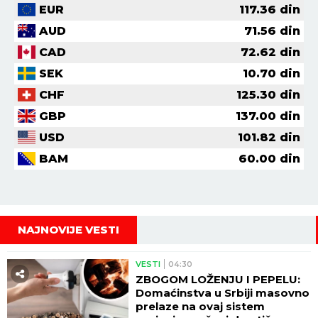
EUR
117.36
din
AUD
71.56
din
CAD
72.62
din
SEK
10.70
din
CHF
125.30
din
GBP
137.00
din
USD
101.82
din
BAM
60.00
din
NAJNOVIJE VESTI
VESTI
04:30
ZBOGOM LOŽENJU I PEPELU:
Domaćinstva u Srbiji masovno
prelaze na ovaj sistem