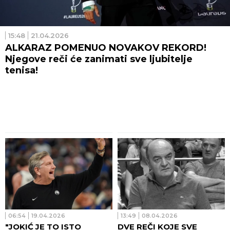
15:48
21.04.2026
ALKARAZ POMENUO NOVAKOV REKORD!
Njegove reči će zanimati sve ljubitelje
tenisa!
06:54
19.04.2026
13:49
08.04.2026
"JOKIĆ JE TO ISTO
DVE REČI KOJE SVE