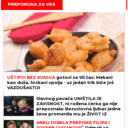
PREPORUKA ZA VAS
UŠTIPCI BEZ KVASCA
gotovi za tili čas: Mekani
kao duša, hrskavi spolja - uz jedan trik biće još
VAZDUŠASTIJI
Slavnog pevača UNIŠTILA JE
ZAVISNOST, ni rođena ćerka ga nije
prepoznala: Bezuslovna ljubav jedne
žene promenila mu je ŽIVOT IZ
KORENA
ANELI DOBILA PREPISKE FILIPA I
JOVANE CVIJANOVIĆ
Odmah se