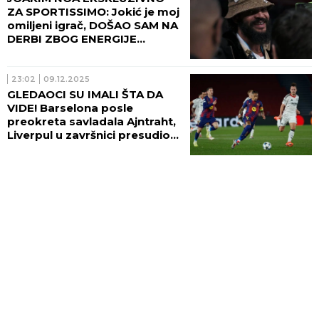
ZA SPORTISSIMO: Jokić je moj
omiljeni igrač, DOŠAO SAM NA
DERBI ZBOG ENERGIJE
(VIDEO)
23:02
09.12.2025
GLEDAOCI SU IMALI ŠTA DA
VIDE! Barselona posle
preokreta savladala Ajntraht,
Liverpul u završnici presudio
Interu