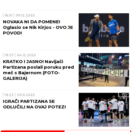
16:51
09.12.2025
NOVAKA NI DA POMENE!
Oglasio se Nik Kirjos - OVO JE
POVOD!
19:27
04.12.2025
KRATKO I JASNO! Navijači
Partizana poslali poruku pred
meč s Bajernom (FOTO-
GALERIJA)
19:23
29.11.2025
IGRAČI PARTIZANA SE
ODLUČILI NA OVAJ POTEZ!