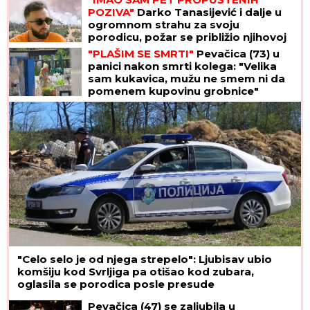
POZIVA"
Darko Tanasijević i dalje u
ogromnom strahu za svoju
porodicu, požar se približio njihovoj
kući: "Prva reč koju sam čuo -
"PLAŠIM SE SMRTI"
Pevačica (73) u
IZGOREĆEMO"
panici nakon smrti kolega: "Velika
sam kukavica, mužu ne smem ni da
pomenem kupovinu grobnice"
"Celo selo je od njega strepelo": Ljubisav ubio
komšiju kod Svrljiga pa otišao kod zubara,
oglasila se porodica posle presude
Pevačica (47) se zaljubila u