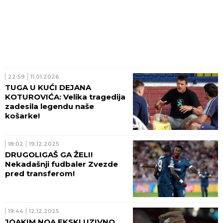
22:59
11.01.2026
TUGA U KUĆI DEJANA
KOTUROVIĆA: Velika tragedija
zadesila legendu naše
košarke!
18:02
19.12.2025
DRUGOLIGAŠ GA ŽELI!
Nekadašnji fudbaler Zvezde
pred transferom!
19:44
12.12.2025
JOAKIM NOA EKSKLUZIVNO