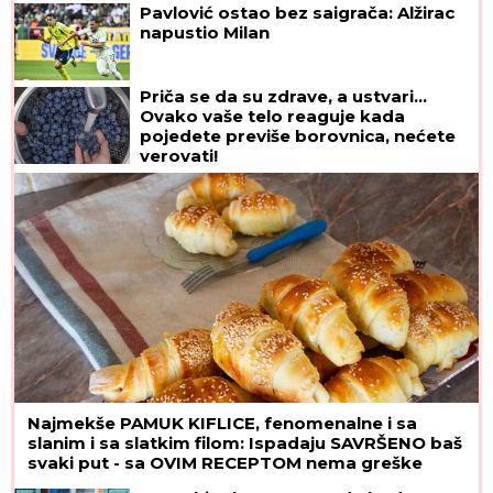
Pavlović ostao bez saigrača: Alžirac
napustio Milan
Priča se da su zdrave, a ustvari...
Ovako vaše telo reaguje kada
pojedete previše borovnica, nećete
verovati!
Najmekše PAMUK KIFLICE, fenomenalne i sa
slanim i sa slatkim filom: Ispadaju SAVRŠENO baš
svaki put - sa OVIM RECEPTOM nema greške