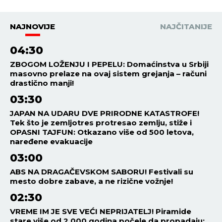
NAJNOVIJE
NAJČITANIJE
04:30
ZBOGOM LOŽENJU I PEPELU: Domaćinstva u Srbiji
masovno prelaze na ovaj sistem grejanja – računi
drastično manji!
03:30
JAPAN NA UDARU DVE PRIRODNE KATASTROFE!
Tek što je zemljotres protresao zemlju, stiže i
OPASNI TAJFUN: Otkazano više od 500 letova,
naređene evakuacije
03:00
ABS NA DRAGAČEVSKOM SABORU! Festivali su
mesto dobre zabave, a ne rizične vožnje!
02:30
VREME IM JE SVE VEĆI NEPRIJATELJ! Piramide
stare više od 2.000 godina počele da propadaju: