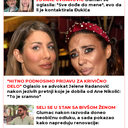
oglasila: "Sve dođe do mene", evo da
li je kontaktirala Đukića
"HITNO PODNOSIMO PRIJAVU ZA KRIVIČNO
DELO"
Oglasio se advokat Jelene Radanović
nakon jezivih pretnji koje je dobila od Ane Nikolić:
"To je sramno"
SELI SE U STAN SA BIVŠOM ŽENOM
Glumac nakon razvoda doneo
neobičnu odluku, a sada pokazao
kako napreduju renovacije:
"Nadgledanje"