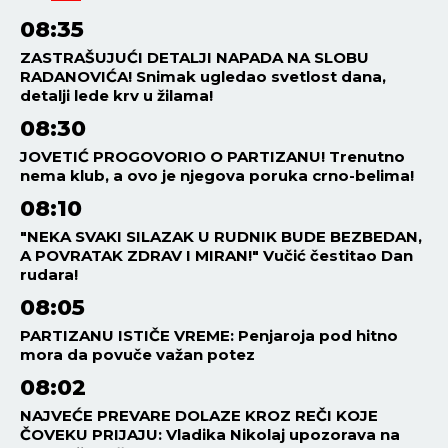
08:35
ZASTRAŠUJUĆI DETALJI NAPADA NA SLOBU
RADANOVIĆA! Snimak ugledao svetlost dana,
detalji lede krv u žilama!
08:30
JOVETIĆ PROGOVORIO O PARTIZANU! Trenutno
nema klub, a ovo je njegova poruka crno-belima!
08:10
"NEKA SVAKI SILAZAK U RUDNIK BUDE BEZBEDAN,
A POVRATAK ZDRAV I MIRAN!" Vučić čestitao Dan
rudara!
08:05
PARTIZANU ISTIČE VREME: Penjaroja pod hitno
mora da povuče važan potez
08:02
NAJVEĆE PREVARE DOLAZE KROZ REČI KOJE
ČOVEKU PRIJAJU: Vladika Nikolaj upozorava na