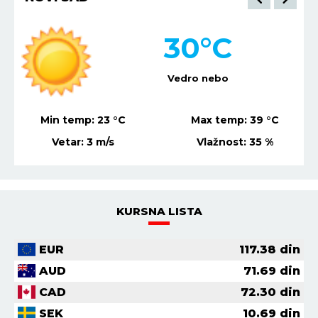
30
°C
Vedro nebo
Min temp:
21
°C
Max temp:
37
°C
Vetar:
1
m/s
Vlažnost:
33
%
KURSNA LISTA
EUR
117.38
din
AUD
71.69
din
CAD
72.30
din
SEK
10.69
din