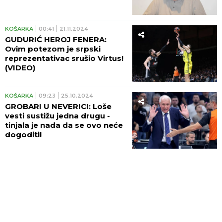
KOŠARKA
00:41
21.11.2024
GUDURIĆ HEROJ FENERA:
Ovim potezom je srpski
reprezentativac srušio Virtus!
(VIDEO)
KOŠARKA
09:23
25.10.2024
GROBARI U NEVERICI: Loše
vesti sustižu jedna drugu -
tinjala je nada da se ovo neće
dogoditi!