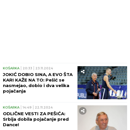
KOŠARKA
20:33
23.11.2024
JOKIĆ DOBIO SINA, A EVO ŠTA
KARI KAŽE NA TO: Pešić se
nasmejao, dobio i dva velika
pojačanja
KOŠARKA
14:49
22.11.2024
ODLIČNE VESTI ZA PEŠIĆA:
Srbija dobila pojačanje pred
Dance!