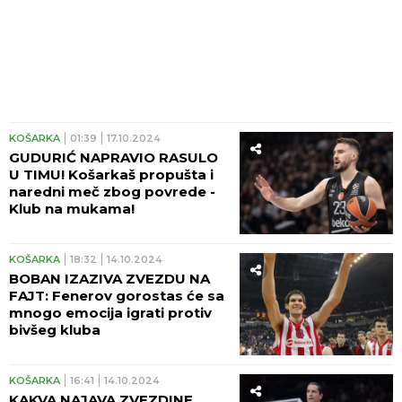
KOŠARKA
01:39
17.10.2024
GUDURIĆ NAPRAVIO RASULO
U TIMU! Košarkaš propušta i
naredni meč zbog povrede -
Klub na mukama!
KOŠARKA
18:32
14.10.2024
BOBAN IZAZIVA ZVEZDU NA
FAJT: Fenerov gorostas će sa
mnogo emocija igrati protiv
bivšeg kluba
KOŠARKA
16:41
14.10.2024
KAKVA NAJAVA ZVEZDINE