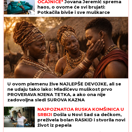
OČAJNICE"
Jovana Jeremić sprema
haos, o ovome će svi brujati:
Potkačila bivše i sve muškarce
U ovom plemenu žive NAJLEPŠE DEVOJKE, ali se
ne udaju tako lako: Mladićevu muškost prvo
PROVERAVA NJENA TETKA, a ako ona nije
zadovoljna sledi SUROVA KAZNA
NAJPOZNATIJA RUSKA KOMŠINICA U
SRBIJI
Došla u Novi Sad sa dečkom,
preživela bolan RASKID i stvorila novi
život iz pepela