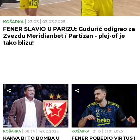
KOŠARKA
23:03
03.03.2025
FENER SLAVIO U PARIZU: Gudurić odigrao za
Zvezdu Meridianbet i Partizan - plej-of je
tako blizu!
KOŠARKA
08:34
14.02.2025
KOŠARKA
21:15
31.01.2025
KAKVA BI TO BOMBA U
FENER POBEDIO VIRTUS I