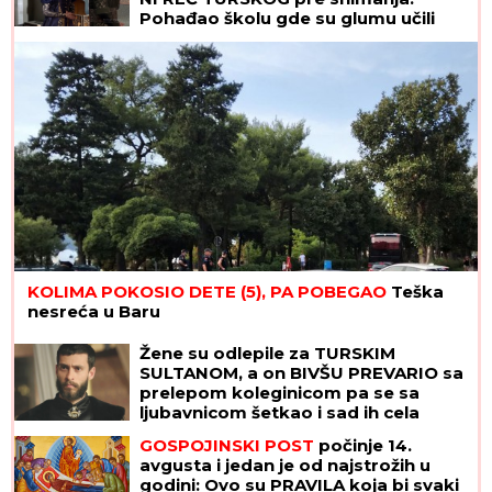
Pohađao školu gde su glumu učili
Merilin Monro i Paćino, a evo kako su
ga Turci primetili
KOLIMA POKOSIO DETE (5), PA POBEGAO
Teška
nesreća u Baru
Žene su odlepile za TURSKIM
SULTANOM, a on BIVŠU PREVARIO sa
prelepom koleginicom pa se sa
ljubavnicom šetkao i sad ih cela
Turska gleda u intimnim scenama:
GOSPOJINSKI POST
počinje 14.
Važio za mirnog momka, a onda su
avgusta i jedan je od najstrožih u
počeli skandali
godini: Ovo su PRAVILA koja bi svaki