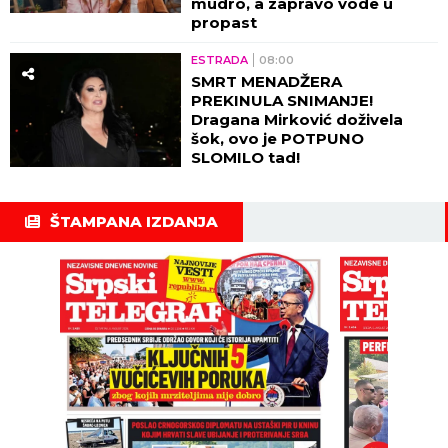
mudro, a zapravo vode u
propast
ESTRADA
08:00
SMRT MENADŽERA
PREKINULA SNIMANJE!
Dragana Mirković doživela
šok, ovo je POTPUNO
SLOMILO tad!
ŠTAMPANA IZDANJA