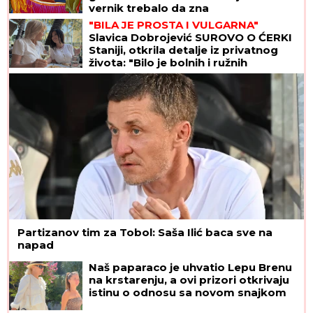
vernik trebalo da zna
"BILA JE PROSTA I VULGARNA"
Slavica Dobrojević SUROVO O ĆERKI
Staniji, otkrila detalje iz privatnog
života: "Bilo je bolnih i ružnih
trenutaka"
Partizanov tim za Tobol: Saša Ilić baca sve na
napad
Naš paparaco je uhvatio Lepu Brenu
na krstarenju, a ovi prizori otkrivaju
istinu o odnosu sa novom snajkom