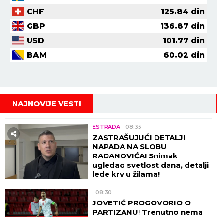
CHF
125.84
din
GBP
136.87
din
USD
101.77
din
BAM
60.02
din
NAJNOVIJE VESTI
ESTRADA
08:35
ZASTRAŠUJUĆI DETALJI
NAPADA NA SLOBU
RADANOVIĆA! Snimak
ugledao svetlost dana, detalji
lede krv u žilama!
08:30
JOVETIĆ PROGOVORIO O
PARTIZANU! Trenutno nema