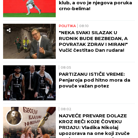
klub, a ovo je njegova poruka
crno-belima!
POLITIKA
08:10
"NEKA SVAKI SILAZAK U
RUDNIK BUDE BEZBEDAN, A
POVRATAK ZDRAV I MIRAN!"
Vučić čestitao Dan rudara!
08:05
PARTIZANU ISTIČE VREME:
Penjaroja pod hitno mora da
povuče važan potez
08:02
NAJVEĆE PREVARE DOLAZE
KROZ REČI KOJE ČOVEKU
PRIJAJU: Vladika Nikolaj
upozorava na one koji zvuče