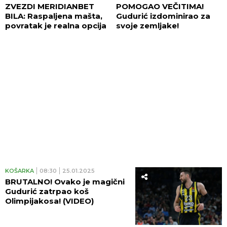
ZVEZDI MERIDIANBET
POMOGAO VEČITIMA!
BILA: Raspaljena mašta,
Gudurić izdominirao za
povratak je realna opcija
svoje zemljake!
KOŠARKA
08:30
25.01.2025
BRUTALNO! Ovako je magični
Gudurić zatrpao koš
Olimpijakosa! (VIDEO)