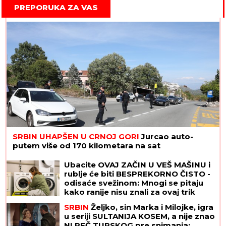
PREPORUKA ZA VAS
SRBIN UHAPŠEN U CRNOJ GORI
Jurcao auto-
putem više od 170 kilometara na sat
Ubacite OVAJ ZAČIN U VEŠ MAŠINU i
rublje će biti BESPREKORNO ČISTO -
odisaće svežinom: Mnogi se pitaju
kako ranije nisu znali za ovaj trik
SRBIN
Željko, sin Marka i Milojke, igra
u seriji SULTANIJA KOSEM, a nije znao
NI REČ TURSKOG pre snimanja: