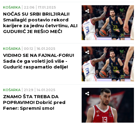
KOŠARKA
22:06
17.01.2025
NOĆAS SU SRBI BRILJIRALI!
Smailagić postavio rekord
karijere za jednu četvrtinu, ALI
GUDURIĆ JE REŠIO MEČ!
KOŠARKA
00:12
16.01.2025
VIDIMO SE NA FAJNAL-FORU!
Sada će ga voleti još više -
Gudurić raspamatio delije!
KOŠARKA
21:29
14.01.2025
ZNAMO ŠTA TREBA DA
POPRAVIMO! Dobrić pred
Fener: Spremni smo!