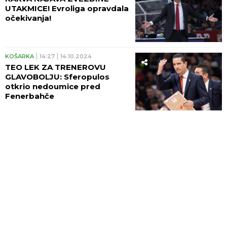
UTAKMICE! Evroliga opravdala
očekivanja!
KOŠARKA
14:27
14.10.2024
TEO LEK ZA TRENEROVU
GLAVOBOLJU: Sferopulos
otkrio nedoumice pred
Fenerbahče