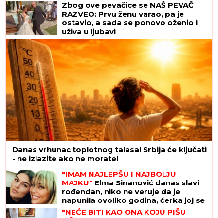
Zbog ove pevačice se NAŠ PEVAČ
RAZVEO: Prvu ženu varao, pa je
ostavio, a sada se ponovo oženio i
uživa u ljubavi
Danas vrhunac toplotnog talasa! Srbija će ključati
- ne izlazite ako ne morate!
"IMAM NAJLEPŠU I NAJBOLJU
MAJKU"
Elma Sinanović danas slavi
rođendan, niko ne veruje da je
napunila ovoliko godina, ćerka joj se
obratila emotivnim rečima
"NEĆE BITI KAO ONA KOJU PIŠU