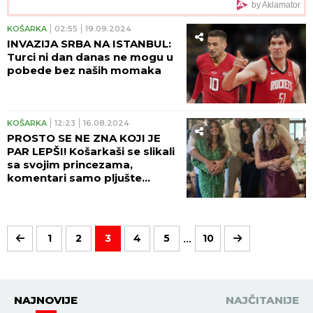
by Aklamator
KOŠARKA
02:55
19.09.2024
INVAZIJA SRBA NA ISTANBUL:
Turci ni dan danas ne mogu u
pobede bez naših momaka
KOŠARKA
12:23
16.08.2024
PROSTO SE NE ZNA KOJI JE
PAR LEPŠI! Košarkaši se slikali
sa svojim princezama,
komentari samo pljušte
(FOTO)
...
1
2
3
4
5
10
NAJNOVIJE
NAJČITANIJE