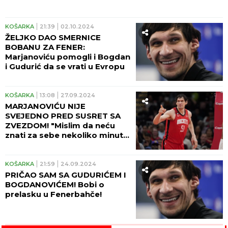
KOŠARKA
21:39
02.10.2024
ŽELJKO DAO SMERNICE
BOBANU ZA FENER:
Marjanoviću pomogli i Bogdan
i Gudurić da se vrati u Evropu
KOŠARKA
13:08
27.09.2024
MARJANOVIĆU NIJE
SVEJEDNO PRED SUSRET SA
ZVEZDOM! "Mislim da neću
znati za sebe nekoliko minuta
kada budem ušao u halu!"
KOŠARKA
21:59
24.09.2024
PRIČAO SAM SA GUDURIĆEM I
BOGDANOVIĆEM! Bobi o
prelasku u Fenerbahče!