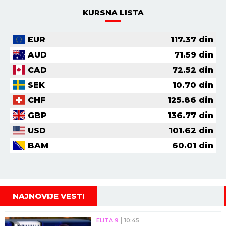
KURSNA LISTA
EUR
117.37
din
AUD
71.59
din
CAD
72.52
din
SEK
10.70
din
CHF
125.86
din
GBP
136.77
din
USD
101.62
din
BAM
60.01
din
NAJNOVIJE VESTI
ELITA 9
10:45