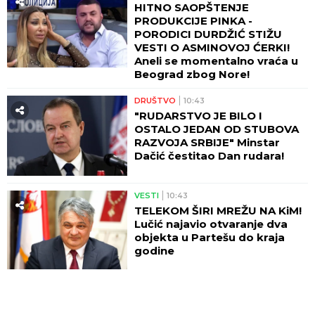
HITNO SAOPŠTENJE
PRODUKCIJE PINKA -
PORODICI DURDŽIĆ STIŽU
VESTI O ASMINOVOJ ĆERKI!
Aneli se momentalno vraća u
Beograd zbog Nore!
DRUŠTVO
10:43
"RUDARSTVO JE BILO I
OSTALO JEDAN OD STUBOVA
RAZVOJA SRBIJE" Minstar
Dačić čestitao Dan rudara!
VESTI
10:43
TELEKOM ŠIRI MREŽU NA KiM!
Lučić najavio otvaranje dva
objekta u Partešu do kraja
godine
10:37
OVO BI SVAKI PRAVOSLAVAC