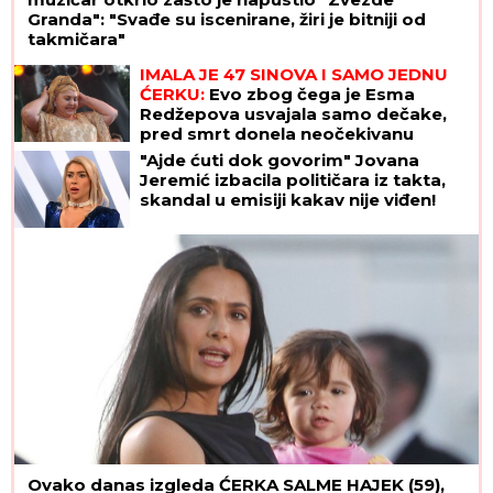
Granda": "Svađe su iscenirane, žiri je bitniji od
takmičara"
IMALA JE 47 SINOVA I SAMO JEDNU
ĆERKU:
Evo zbog čega je Esma
Redžepova usvajala samo dečake,
pred smrt donela neočekivanu
odluku
"Ajde ćuti dok govorim" Jovana
Jeremić izbacila političara iz takta,
skandal u emisiji kakav nije viđen!
Ovako danas izgleda ĆERKA SALME HAJEK (59),