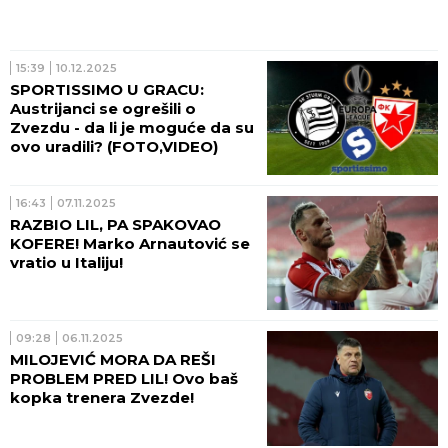
15:39
10.12.2025
SPORTISSIMO U GRACU:
Austrijanci se ogrešili o
Zvezdu - da li je moguće da su
ovo uradili? (FOTO,VIDEO)
16:43
07.11.2025
RAZBIO LIL, PA SPAKOVAO
KOFERE! Marko Arnautović se
vratio u Italiju!
09:28
06.11.2025
MILOJEVIĆ MORA DA REŠI
PROBLEM PRED LIL! Ovo baš
kopka trenera Zvezde!