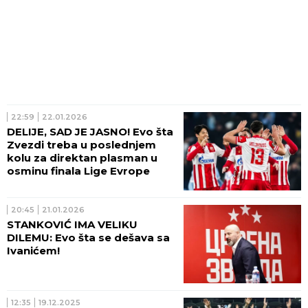
22:59
22.01.2026
DELIJE, SAD JE JASNO! Evo šta
Zvezdi treba u poslednjem
kolu za direktan plasman u
osminu finala Lige Evrope
20:45
21.01.2026
STANKOVIĆ IMA VELIKU
DILEMU: Evo šta se dešava sa
Ivanićem!
12:35
19.12.2025