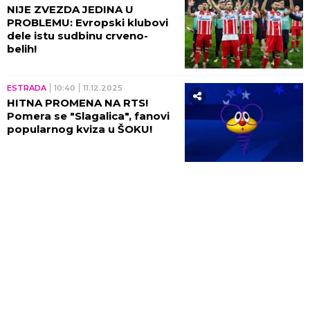
NIJE ZVEZDA JEDINA U
PROBLEMU: Evropski klubovi
dele istu sudbinu crveno-
belih!
ESTRADA
10:40
11.12.2025
HITNA PROMENA NA RTS!
Pomera se "Slagalica", fanovi
popularnog kviza u ŠOKU!