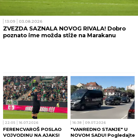
13:09
03.08.2026
ZVEZDA SAZNALA NOVOG RIVALA! Dobro
poznato ime možda stiže na Marakanu
22:05
16.07.2026
16:38
09.07.2026
FERENCVAROŠ POSLAO
"VANREDNO STANJE" U
VOJVODINU NA AJAKS!
NOVOM SADU! Pogledajte