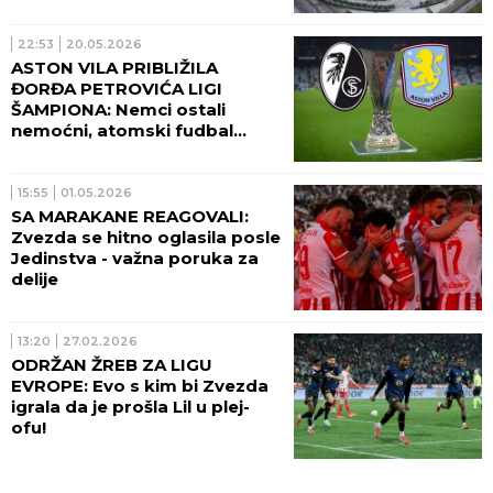
22:53
20.05.2026
ASTON VILA PRIBLIŽILA
ĐORĐA PETROVIĆA LIGI
ŠAMPIONA: Nemci ostali
nemoćni, atomski fudbal
engleskog tima za novi trofej!
15:55
01.05.2026
SA MARAKANE REAGOVALI:
Zvezda se hitno oglasila posle
Jedinstva - važna poruka za
delije
13:20
27.02.2026
ODRŽAN ŽREB ZA LIGU
EVROPE: Evo s kim bi Zvezda
igrala da je prošla Lil u plej-
ofu!