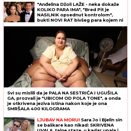
fanovima ispuniti želju
"Anđelina Džoli LAŽE - neka dokaže
KOLIKO PARA IMA", "Bred Pit je
NASILNIK opsednut kontrolom",
bukti NOVI RAT bivšeg para kojem ni
razvod nije doneo mir
Svi su mislili da je PALA NA SESTRIĆA I UGUŠILA
GA, prozvali je "UBICOM OD POLA TONE", a onda
je otkrivena jeziva istina nakon koje je ona
SMRŠALA 400 KILOGRAMA
LJUBAV NA MORU!
Sara Jo i Bjelin sin
se baškare kao nikad: SKRIVENA
UVALA, tajne staze, u kadar upala i