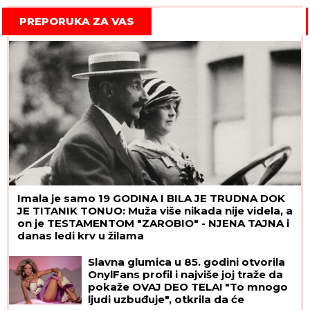
PREPORUKA ZA VAS
Imala je samo 19 GODINA I BILA JE TRUDNA DOK
JE TITANIK TONUO: Muža više nikada nije videla, a
on je TESTAMENTOM "ZAROBIO" - NJENA TAJNA i
danas ledi krv u žilama
Slavna glumica u 85. godini otvorila
OnylFans profil i najviše joj traže da
pokaže OVAJ DEO TELA! "To mnogo
ljudi uzbuđuje", otkrila da će