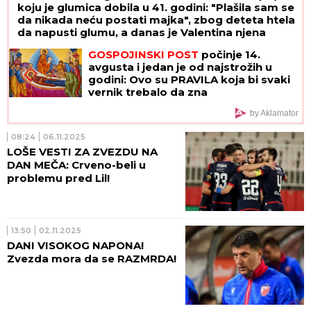
koju je glumica dobila u 41. godini: "Plašila sam se
da nikada neću postati majka", zbog deteta htela
da napusti glumu, a danas je Valentina njena
najveća kritičarka
GOSPOJINSKI POST
počinje 14.
avgusta i jedan je od najstrožih u
godini: Ovo su PRAVILA koja bi svaki
vernik trebalo da zna
by Aklamator
08:24
06.11.2025
LOŠE VESTI ZA ZVEZDU NA
DAN MEČA: Crveno-beli u
problemu pred Lil!
13:50
02.11.2025
DANI VISOKOG NAPONA!
Zvezda mora da se RAZMRDA!