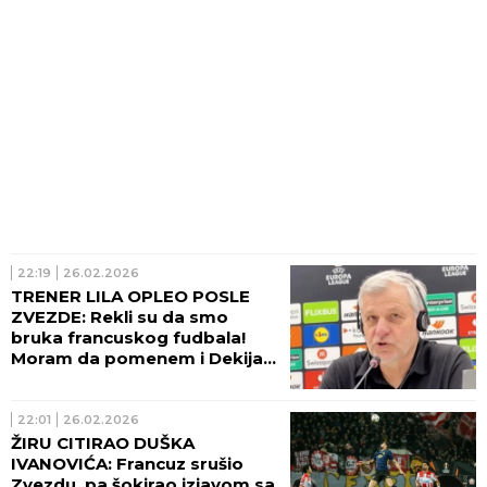
22:19
26.02.2026
TRENER LILA OPLEO POSLE
ZVEZDE: Rekli su da smo
bruka francuskog fudbala!
Moram da pomenem i Dekija!
(VIDEO)
22:01
26.02.2026
ŽIRU CITIRAO DUŠKA
IVANOVIĆA: Francuz srušio
Zvezdu, pa šokirao izjavom sa