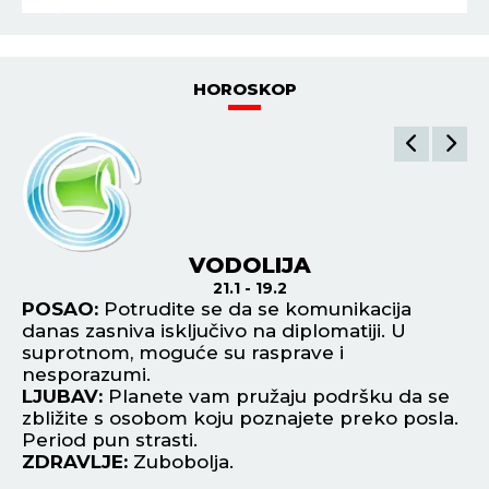
HOROSKOP
VODOLIJA
21.1 - 19.2
POSAO:
Potrudite se da se komunikacija
P
o u
danas zasniva isključivo na diplomatiji. U
pr
 od
suprotnom, moguće su rasprave i
Ne
nesporazumi.
sv
LJUBAV:
Planete vam pružaju podršku da se
L
zbližite s osobom koju poznajete preko posla.
lj
Period pun strasti.
ne
ZDRAVLJE:
Zubobolja.
pr
Z