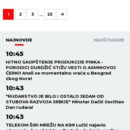
...
1
2
3
25
NAJNOVIJE
NAJČITANIJE
10:45
HITNO SAOPŠTENJE PRODUKCIJE PINKA -
PORODICI DURDŽIĆ STIŽU VESTI O ASMINOVOJ
ĆERKI! Aneli se momentalno vraća u Beograd
zbog Nore!
10:43
"RUDARSTVO JE BILO I OSTALO JEDAN OD
STUBOVA RAZVOJA SRBIJE" Minstar Dačić čestitao
Dan rudara!
10:43
TELEKOM ŠIRI MREŽU NA KiM! Lučić najavio