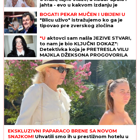
jahta - evo u kakvom izdanju je
pevačica slikala Alekseja (FOTO)
BOGATI PEKAR MUČEN I UBIJEN! U
"Blicu uživo" istražujemo ko ga je
tipovao pre zverskog zločina
"U
aktovci sam našla JEZIVE STVARI,
to nam je bio KLJUČNI DOKAZ":
Detektivka koja je PRETRESLA VILU
MAJKLA DŽEKSONA PROGOVORILA
posle 23 godine - "U kupatilu su bila
TAJNA VRATA"
EKSKLUZIVNI PAPARACO BRENE SA NOVOM
SNAJKOM!
Uhvatili smo ih u prestižnom hotelu u