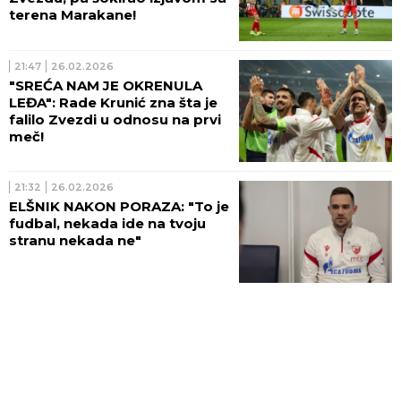
terena Marakane!
21:47
26.02.2026
"SREĆA NAM JE OKRENULA
LEĐA": Rade Krunić zna šta je
falilo Zvezdi u odnosu na prvi
meč!
21:32
26.02.2026
ELŠNIK NAKON PORAZA: "To je
fudbal, nekada ide na tvoju
stranu nekada ne"