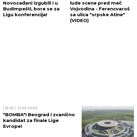
Novosađani izgubili i u
lude scene pred meč
Budimpešti, bore se za
Vojvodina - Ferencvaroš
Ligu konferencija!
sa ulica "srpske Atine"
(VIDEO)
16:30
21.05.2026
"BOMBA"! Beograd i zvanično
kandidat za finale Lige
Evrope!