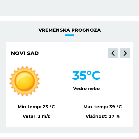
VREMENSKA PROGNOZA
NOVI SAD
35
°C
Vedro nebo
Min temp:
23
°C
Max temp:
39
°C
Vetar:
3
m/s
Vlažnost:
27
%