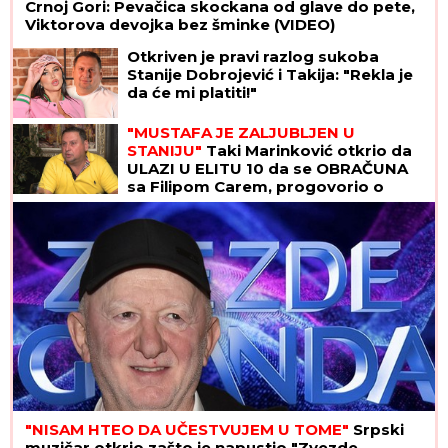
Crnoj Gori: Pevačica skockana od glave do pete,
Viktorova devojka bez šminke (VIDEO)
Otkriven je pravi razlog sukoba
Stanije Dobrojević i Takija: "Rekla je
da će mi platiti!"
"MUSTAFA JE ZALJUBLJEN U
STANIJU"
Taki Marinković otkrio da
ULAZI U ELITU 10 da se OBRAČUNA
sa Filipom Carem, progovorio o
venčanju Maje i Asmina (VIDEO)
"NISAM HTEO DA UČESTVUJEM U TOME"
Srpski
muzičar otkrio zašto je napustio "Zvezde