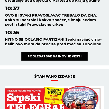
otvaranje dva objekta u Partešu do kraja godine
10:37
OVO BI SVAKI PRAVOSLAVAC TREBALO DA ZNA:
Kako su nastale i kakvo značenje imaju sedam
svetih tajni Pravoslavne crkve
10:35
HITNO SE OGLASIO PARTIZAN! Svaki navijač crno-
belih ovo mora da pročita pred meč sa Tobolom!
POGLEDAJ SVE NAJNOVIJE VESTI
ŠTAMPANO IZDANJE