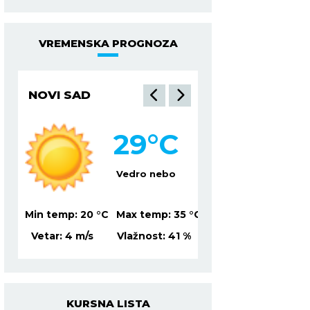
VREMENSKA PROGNOZA
NIŠ
BEOGRAD
32
°C
2
Vedro nebo
Ve
5
°C
Min temp:
22
°C
Max temp:
36
°C
Min temp:
21
°C
Ma
%
Vetar:
7
m/s
Vlažnost:
40
%
Vetar:
1
m/s
Vl
KURSNA LISTA