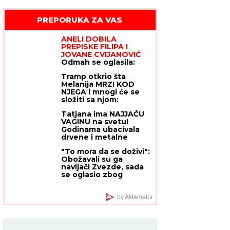
PREPORUKA ZA VAS
ANELI DOBILA
PREPISKE FILIPA I
JOVANE CVIJANOVIĆ
Odmah se oglasila:
"Sve dođe do mene",
Tramp otkrio šta
evo da li je
Melanija MRZI KOD
kontaktirala Đukića
NJEGA i mnogi će se
složiti sa njom:
"DRAGI, TO
Tatjana ima NAJJAČU
PREDSEDNICI NE
VAGINU na svetu!
RADE", stavila mu da
Godinama ubacivala
znanja da i drugima
drvene i metalne
smeta, ali se
kugle u telo, pa
pretvaraju - iz
"To mora da se doživi":
intimnim mišićima
pristojnosti
Obožavali su ga
podigla 14 kilograma i
navijači Zvezde, sada
postala globalno
se oglasio zbog
poznata
utakmice sa
Partizanom
by Aklamator