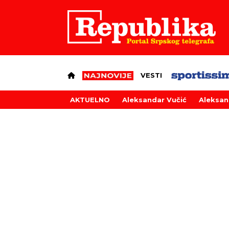
VESTI
AKTUELNO
Aleksandar Vučić
Aleksan