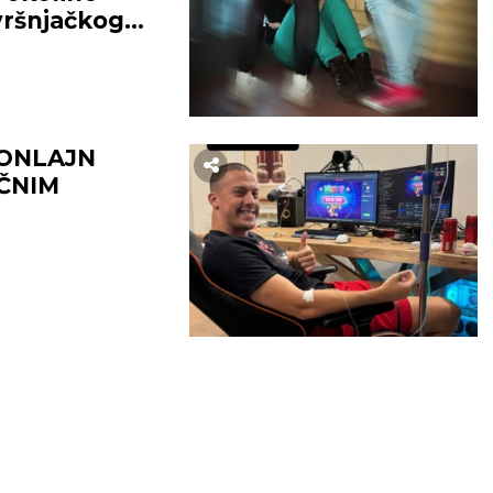
vršnjačkog
 ONLAJN
ČNIM