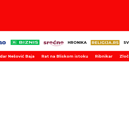
HRONIKA
SV
dar Nešović Baja
Rat na Bliskom istoku
Ribnikar
Zloč