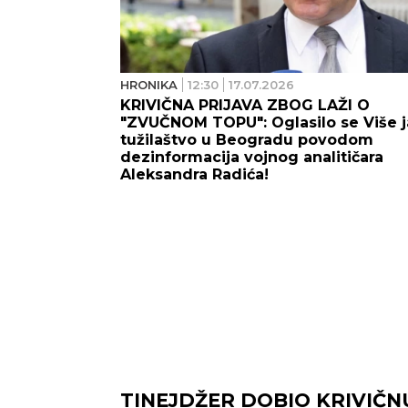
HRONIKA
12:30
17.07.2026
KRIVIČNA PRIJAVA ZBOG LAŽI O
"ZVUČNOM TOPU": Oglasilo se Više 
tužilaštvo u Beogradu povodom
dezinformacija vojnog analitičara
Aleksandra Radića!
TINEJDŽER DOBIO KRIVIČN