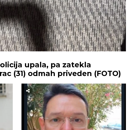
icija upala, pa zatekla
rac (31) odmah priveden (FOTO)