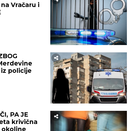
 na Vračaru i
E
 ZBOG
Merdevine
iz policije
I, PA JE
ta krivična
z okoline