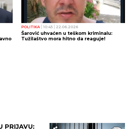
POLITIKA
10:45
22.06.2026
Šarović uhvaćen u teškom kriminalu:
javno
Tužilaštvo mora hitno da reaguje!
U PRIJAVU: