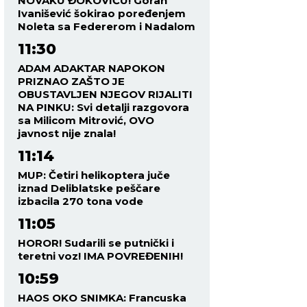
NOVAKU ĐOKOVIĆU! Goran
Ivanišević šokirao poređenjem
Noleta sa Federerom i Nadalom
11:30
ADAM ADAKTAR NAPOKON
PRIZNAO ZAŠTO JE
OBUSTAVLJEN NJEGOV RIJALITI
NA PINKU: Svi detalji razgovora
sa Milicom Mitrović, OVO
javnost nije znala!
11:14
MUP: Četiri helikoptera juče
iznad Deliblatske peščare
izbacila 270 tona vode
11:05
HOROR! Sudarili se putnički i
teretni voz! IMA POVREĐENIH!
10:59
HAOS OKO SNIMKA: Francuska