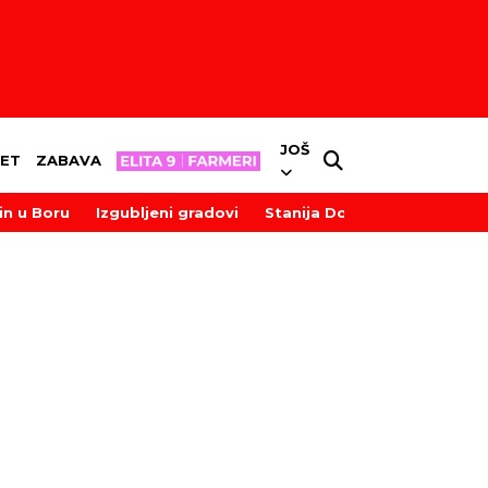
JOŠ
ET
ZABAVA
in u Boru
Izgubljeni gradovi
Stanija Dobrojević