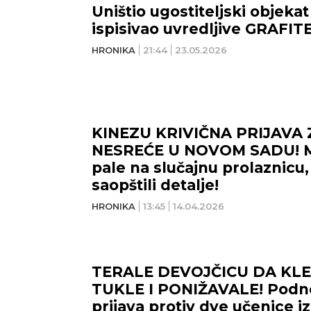
Uništio ugostiteljski objekat
ispisivao uvredljive GRAFIT
HRONIKA
21:44
23.05.2026
KINEZU KRIVIČNA PRIJAVA
NESREĆE U NOVOM SADU! 
pale na slučajnu prolaznicu, 
saopštili detalje!
HRONIKA
13:45
14.04.2026
TERALE DEVOJČICU DA KLEČ
TUKLE I PONIŽAVALE! Podne
prijava protiv dve učenice i