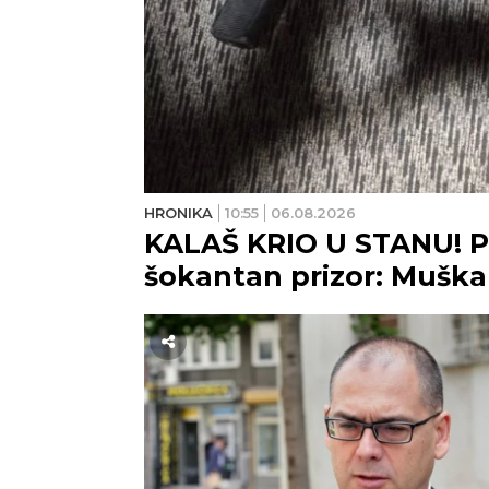
HRONIKA
10:55
06.08.2026
KALAŠ KRIO U STANU! Pol
šokantan prizor: Muška