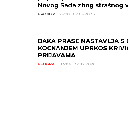
Novog Sada zbog strašnog 
nasilja!
HRONIKA
23:00
02.03.2026
BAKA PRASE NASTAVLJA S
KOCKANJEM UPRKOS KRIVI
PRIJAVAMA
BEOGRAD
14:03
27.02.2026