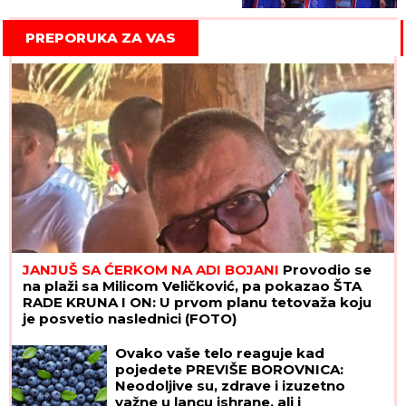
PREPORUKA ZA VAS
JANJUŠ SA ĆERKOM NA ADI BOJANI
Provodio se
na plaži sa Milicom Veličković, pa pokazao ŠTA
RADE KRUNA I ON: U prvom planu tetovaža koju
je posvetio naslednici (FOTO)
Ovako vaše telo reaguje kad
pojedete PREVIŠE BOROVNICA:
Neodoljive su, zdrave i izuzetno
važne u lancu ishrane, ali i