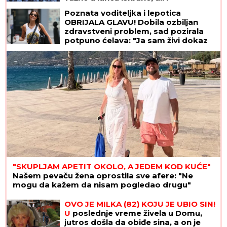
superhrana IMA SVOJE MANE
Poznata voditeljka i lepotica
OBRIJALA GLAVU! Dobila ozbiljan
zdravstveni problem, sad pozirala
potpuno ćelava: "Ja sam živi dokaz
da možemo da prevaziđemo svaku
traumu"
"SKUPLJAM APETIT OKOLO, A JEDEM KOD KUĆE"
Našem pevaču žena oprostila sve afere: "Ne
mogu da kažem da nisam pogledao drugu"
OVO JE MILKA (82) KOJU JE UBIO SIN!
U
poslednje vreme živela u Domu,
jutros došla da obiđe sina, a on je