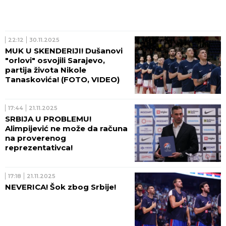
22:12
30.11.2025
MUK U SKENDERIJI! Dušanovi
"orlovi" osvojili Sarajevo,
partija života Nikole
Tanaskovića! (FOTO, VIDEO)
17:44
21.11.2025
SRBIJA U PROBLEMU!
Alimpijević ne može da računa
na proverenog
reprezentativca!
17:18
21.11.2025
NEVERICA! Šok zbog Srbije!