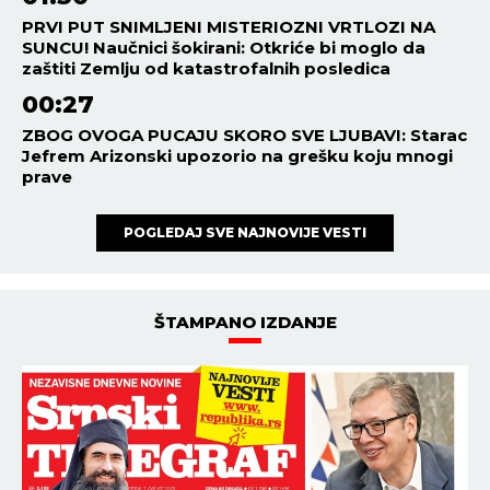
PRVI PUT SNIMLJENI MISTERIOZNI VRTLOZI NA
SUNCU! Naučnici šokirani: Otkriće bi moglo da
zaštiti Zemlju od katastrofalnih posledica
00:27
ZBOG OVOGA PUCAJU SKORO SVE LJUBAVI: Starac
Jefrem Arizonski upozorio na grešku koju mnogi
prave
POGLEDAJ SVE NAJNOVIJE VESTI
ŠTAMPANO IZDANJE