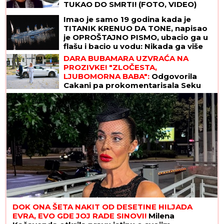
TUKAO DO SMRTI! (FOTO, VIDEO)
Imao je samo 19 godina kada je
TITANIK KRENUO DA TONE, napisao
je OPROŠTAJNO PISMO, ubacio ga u
flašu i bacio u vodu: Nikada ga više
nisu videli, a kada je njegova majka
DARA BUBAMARA UZVRAĆA NA
pročitala poruku - SRCE JOJ JE
PROZIVKE! "ZLOČESTA,
PUKLO
LJUBOMORNA BABA":
Odgovorila
Cakani pa prokomentarisala Seku
Aleksić
DOK ONA ŠETA NAKIT OD DESETINE HILJADA
EVRA, EVO GDE JOJ RADE SINOVI!
Milena