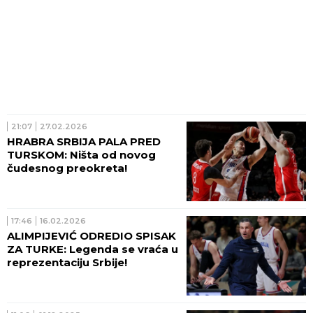
21:07
27.02.2026
HRABRA SRBIJA PALA PRED
TURSKOM: Ništa od novog
čudesnog preokreta!
17:46
16.02.2026
ALIMPIJEVIĆ ODREDIO SPISAK
ZA TURKE: Legenda se vraća u
reprezentaciju Srbije!