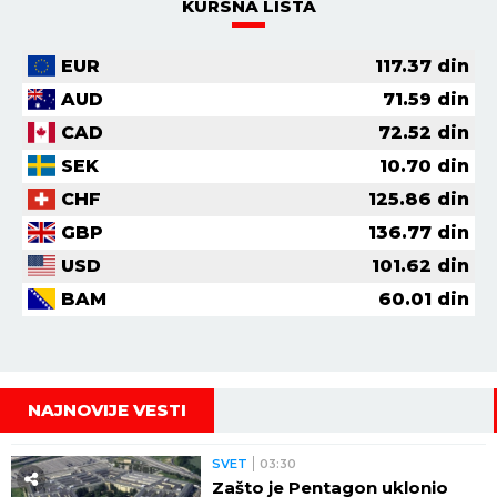
KURSNA LISTA
EUR
117.37
din
AUD
71.59
din
CAD
72.52
din
SEK
10.70
din
CHF
125.86
din
GBP
136.77
din
USD
101.62
din
BAM
60.01
din
NAJNOVIJE VESTI
SVET
03:30
Zašto je Pentagon uklonio