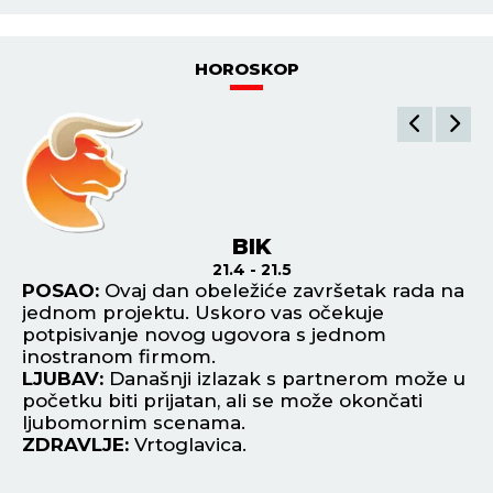
HOROSKOP
BIK
21.4 - 21.5
POSAO:
Ovaj dan obeležiće završetak rada na
P
jednom projektu. Uskoro vas očekuje
pa
.
potpisivanje novog ugovora s jednom
Ak
inostranom firmom.
pe
,
LJUBAV:
Današnji izlazak s partnerom može u
L
početku biti prijatan, ali se može okončati
up
ljubomornim scenama.
in
ZDRAVLJE:
Vrtoglavica.
Z