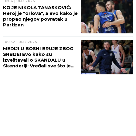
11:06
01.12.2025
KO JE NIKOLA TANASKOVIĆ:
Heroj je "orlova", a evo kako je
propao njegov povratak u
Partizan
09:32
01.12.2025
MEDIJI U BOSNI BRUJE ZBOG
SRBIJE! Evo kako su
izveštavali o SKANDALU u
Skenderiji: Vređali sve što je
SRPSKO!