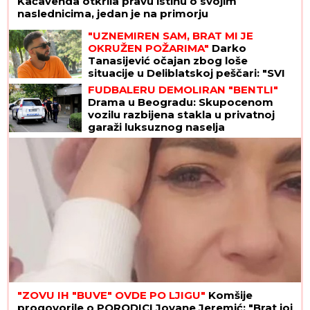
Kačavenda otkrila pravu istinu o svojim
naslednicima, jedan je na primorju
"UZNEMIREN SAM, BRAT MI JE
OKRUŽEN POŽARIMA"
Darko
Tanasijević očajan zbog loše
situacije u Deliblatskoj peščari: "SVI
SU EVAKUISANI", otkrio koje
FUDBALERU DEMOLIRAN "BENTLI"
informacije ima
Drama u Beogradu: Skupocenom
vozilu razbijena stakla u privatnoj
garaži luksuznog naselja
"ZOVU IH "BUVE" OVDE PO LJIGU"
Komšije
progovorile o PORODICI Jovane Jeremić: "Brat joj