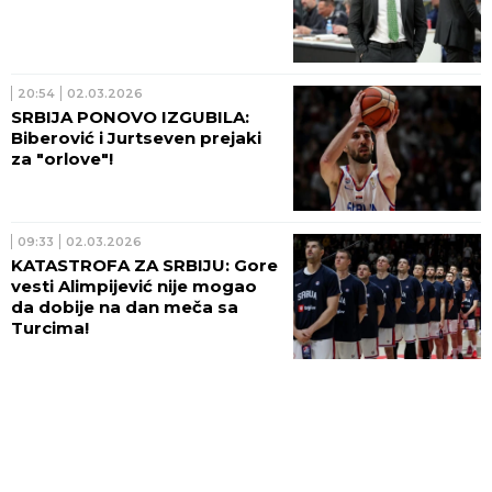
20:54
02.03.2026
SRBIJA PONOVO IZGUBILA:
Biberović i Jurtseven prejaki
za "orlove"!
09:33
02.03.2026
KATASTROFA ZA SRBIJU: Gore
vesti Alimpijević nije mogao
da dobije na dan meča sa
Turcima!