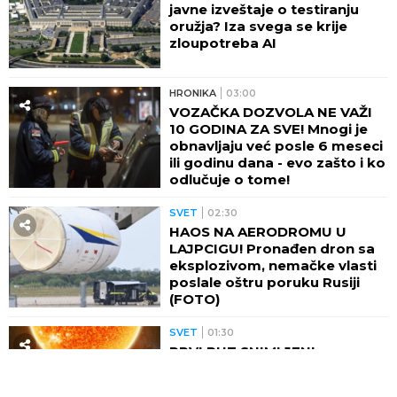
javne izveštaje o testiranju
oružja? Iza svega se krije
zloupotreba AI
HRONIKA
03:00
VOZAČKA DOZVOLA NE VAŽI
10 GODINA ZA SVE! Mnogi je
obnavljaju već posle 6 meseci
ili godinu dana - evo zašto i ko
odlučuje o tome!
SVET
02:30
HAOS NA AERODROMU U
LAJPCIGU! Pronađen dron sa
eksplozivom, nemačke vlasti
poslale oštru poruku Rusiji
(FOTO)
SVET
01:30
PRVI PUT SNIMLJENI
MISTERIOZNI VRTLOZI NA
SUNCU! Naučnici šokirani: