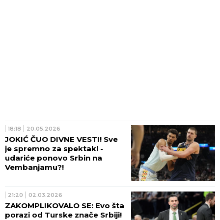
18:18
20.05.2026
JOKIĆ ČUO DIVNE VESTI! Sve
je spremno za spektakl -
udariće ponovo Srbin na
Vembanjamu?!
21:20
02.03.2026
ZAKOMPLIKOVALO SE: Evo šta
porazi od Turske znače Srbiji!