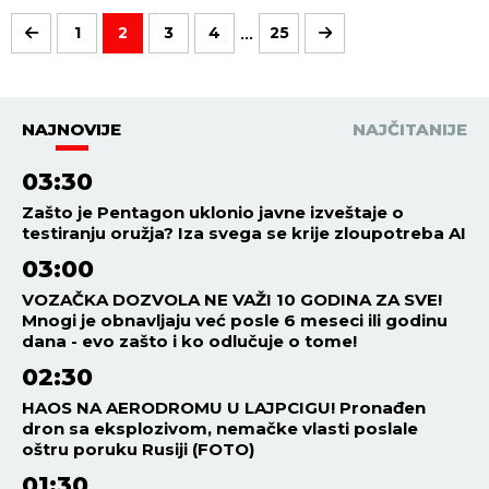
...
1
2
3
4
25
NAJNOVIJE
NAJČITANIJE
03:30
Zašto je Pentagon uklonio javne izveštaje o
testiranju oružja? Iza svega se krije zloupotreba AI
03:00
VOZAČKA DOZVOLA NE VAŽI 10 GODINA ZA SVE!
Mnogi je obnavljaju već posle 6 meseci ili godinu
dana - evo zašto i ko odlučuje o tome!
02:30
HAOS NA AERODROMU U LAJPCIGU! Pronađen
dron sa eksplozivom, nemačke vlasti poslale
oštru poruku Rusiji (FOTO)
01:30