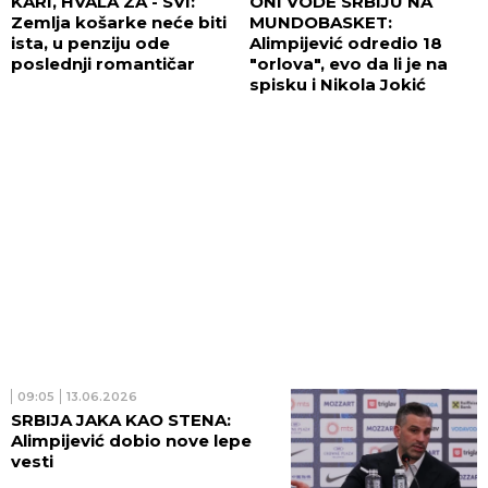
KARI, HVALA ZA - SVI:
ONI VODE SRBIJU NA
Zemlja košarke neće biti
MUNDOBASKET:
ista, u penziju ode
Alimpijević odredio 18
poslednji romantičar
"orlova", evo da li je na
spisku i Nikola Jokić
09:05
13.06.2026
SRBIJA JAKA KAO STENA:
Alimpijević dobio nove lepe
vesti