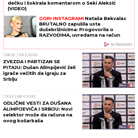
dečku i šokirala komentarom o Seki Aleksić
(VIDEO)
GORI INSTAGRAM!
Nataša Bekvalac
BRUTALNO zapušila usta
dušebrižnicima: Progovorila o
RAZVODIMA, uvredama na račun
izgleda, pa otkrila ŠOK DETALJE
by Aklamator
08:32
09.11.2025
ZVEZDA I PARTIZAN SE
PITAJU: Dušan Alimpijević želi
igrače večitih da igraju za
Srbiju
13:53
08.11.2025
ODLIČNE VESTI ZA DUŠANA
ALIMPIJEVIĆA I SRBIJU: Novi
selektor može da računa na
ovog košarkaša