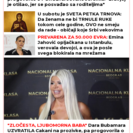
je otišao, jer se posvađao sa roditeljima"
U subotu je SVETA PETKA TRNOVA:
Da ženama ne bi TRNULE RUKE
tokom cele godine, OVO ne smeju
da rade - običaji koje Srbi vekovima
poštuju
PREVARENA ZA 50.000 EVRA:
Emina
Jahović opljačkana u Istanbulu,
verovala devojci, a ova je posle
svega blokirala na mrežama
"ZLOČESTA, LJUBOMORNA BABA"
Dara Bubamara
UZVRATILA Cakani na prozivke, pa progovorila o