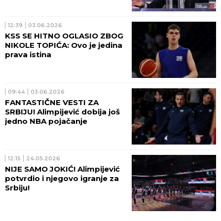
12:39
03.06.2026
KSS SE HITNO OGLASIO ZBOG
NIKOLE TOPIĆA: Ovo je jedina
prava istina
09:44
03.06.2026
FANTASTIČNE VESTI ZA
SRBIJU! Alimpijević dobija još
jedno NBA pojačanje
12:15
24.05.2026
NIJE SAMO JOKIĆ! Alimpijević
potvrdio i njegovo igranje za
Srbiju!