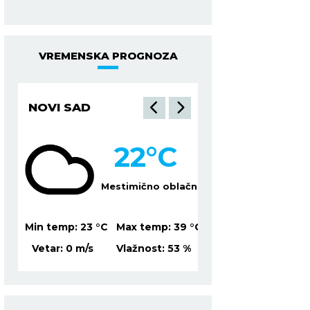
VREMENSKA PROGNOZA
NIŠ
BEOGRAD
21
°C
2
lačno
Vedro nebo
Mesti
39
°C
Min temp:
21
°C
Max temp:
37
°C
Min temp:
23
°C
Ma
%
Vetar:
1
m/s
Vlažnost:
80
%
Vetar:
3
m/s
Vl