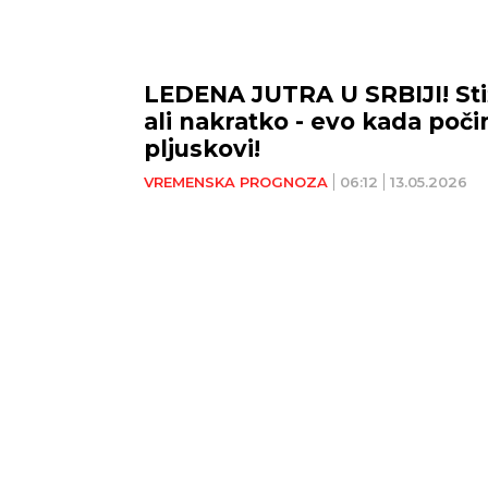
LEDENA JUTRA U SRBIJI! Stiž
ali nakratko - evo kada poči
pljuskovi!
VREMENSKA PROGNOZA
06:12
13.05.2026