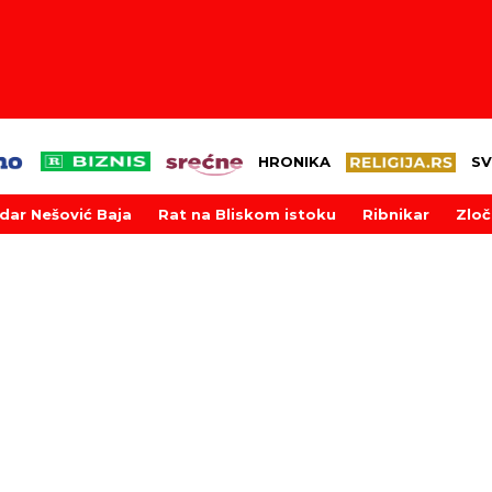
HRONIKA
SV
dar Nešović Baja
Rat na Bliskom istoku
Ribnikar
Zloč