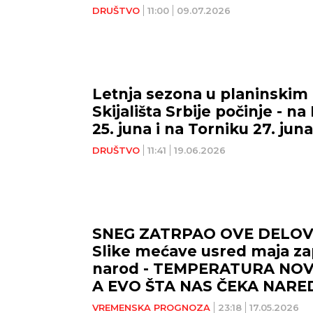
DRUŠTVO
11:00
09.07.2026
Letnja sezona u planinskim
Skijališta Srbije počinje - n
25. juna i na Torniku 27. juna
DRUŠTVO
11:41
19.06.2026
SNEG ZATRPAO OVE DELOVE
Slike mećave usred maja za
narod - TEMPERATURA NO
A EVO ŠTA NAS ČEKA NARE
(FOTO, VIDEO)
VREMENSKA PROGNOZA
23:18
17.05.2026