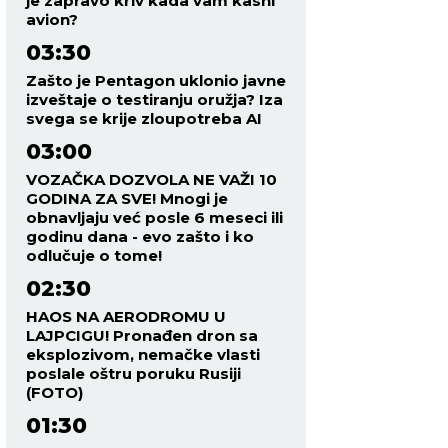
je zapravo kriv kada vam kasni
avion?
03:30
Zašto je Pentagon uklonio javne
izveštaje o testiranju oružja? Iza
svega se krije zloupotreba AI
03:00
VOZAČKA DOZVOLA NE VAŽI 10
GODINA ZA SVE! Mnogi je
obnavljaju već posle 6 meseci ili
godinu dana - evo zašto i ko
odlučuje o tome!
02:30
HAOS NA AERODROMU U
LAJPCIGU! Pronađen dron sa
eksplozivom, nemačke vlasti
poslale oštru poruku Rusiji
(FOTO)
01:30