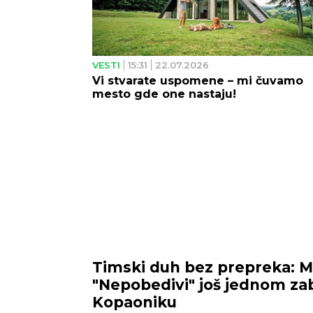
VESTI
15:31
22.07.2026
Vi stvarate uspomene – mi čuvamo
mesto gde one nastaju!
Timski duh bez prepreka: M
"Nepobedivi" još jednom zabl
Kopaoniku