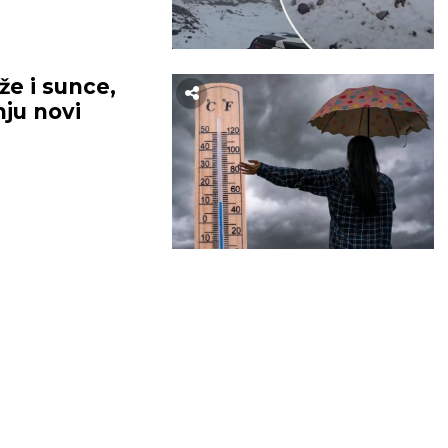
e i sunce,
nju novi