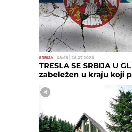
SRBIJA
08:48
28.07.2026
TRESLA SE SRBIJA U G
zabeležen u kraju koji 