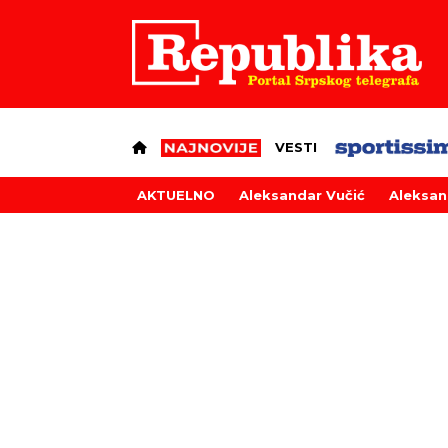
VESTI
AKTUELNO
Aleksandar Vučić
Aleksan