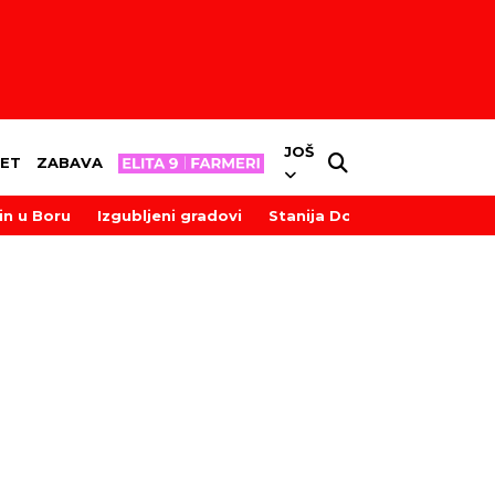
JOŠ
ET
ZABAVA
in u Boru
Izgubljeni gradovi
Stanija Dobrojević