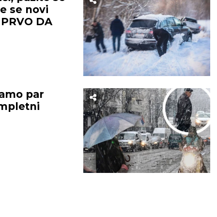
ima.
e se novi
E PRVO DA
OGRAD
NOVI SAD
amo par
21
°C
22
°C
ompletni
Mestimično oblačno
Mestimično ob
temp:
23
°C
Max temp:
39
°C
Min temp:
23
°C
Max temp:
ar:
3
m/s
Vlažnost:
74
%
Vetar:
0
m/s
Vlažnost:
53