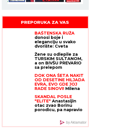
PREPORUKA ZA VAS
BAŠTENSKA RUŽA
donosi boje i
eleganciju u svako
dvorište: Cveta
nedeljama i izgleda
Žene su odlepile za
kao raskošni buket, a
TURSKIM SULTANOM,
ne traži mnogo
a on BIVŠU PREVARIO
sa prelepom
koleginicom pa se sa
DOK ONA ŠETA NAKIT
ljubavnicom šetkao i
OD DESETINE HILJADA
sad ih cela Turska
EVRA, EVO GDE JOJ
gleda u intimnim
RADE SINOVI!
Milena
scenama: Važio za
Kačavenda otkrila
mirnog momka, a onda
SKANDAL POSLE
pravu istinu o svojim
su počeli skandali
"ELITE"
Anastasijin
naslednicima, jedan je
otac zvao Borinu
na primorju
porodicu, pa napravio
DAR-MAR! Tenzije
eskalirale u porodični
rat, pa usledio OBRT
by Aklamator