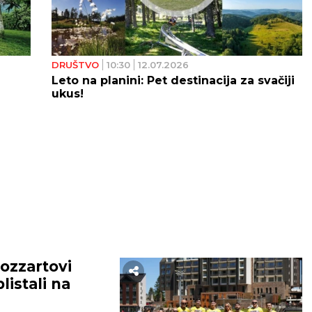
DRUŠTVO
10:30
12.07.2026
Leto na planini: Pet destinacija za svačiji
ukus!
ozzartovi
istali na