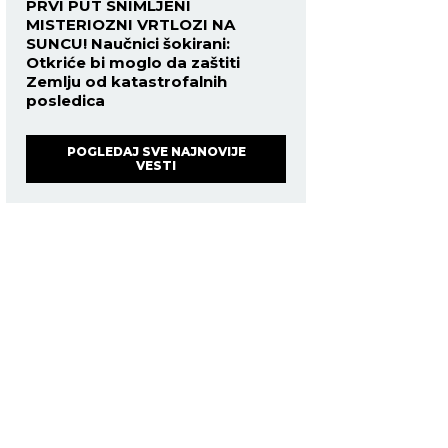
PRVI PUT SNIMLJENI
MISTERIOZNI VRTLOZI NA
SUNCU! Naučnici šokirani:
Otkriće bi moglo da zaštiti
Zemlju od katastrofalnih
posledica
POGLEDAJ SVE NAJNOVIJE
VESTI