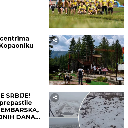
 centrima
a Kopaoniku
 SRBIJE!
prepastile
VEMBARSKA,
DNIH DANA!