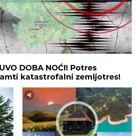
LUVO DOBA NOĆI! Potres
pamti katastrofalni zemljotres!