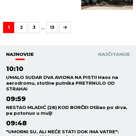
...
1
2
3
13
NAJNOVIJE
NAJČITANIJE
10:10
UMALO SUDAR DVA AVIONA NA PISTI! Haos na
aerodromu, stotine putnika PRETRNULO OD
STRAHA!
09:59
NESTAO MLADIĆ (28) KOD BORČE! Otišao po drva,
pa potonuo u mulj!
09:48
"UMORNI SU, ALI NEĆE STATI DOK IMA VATRE":