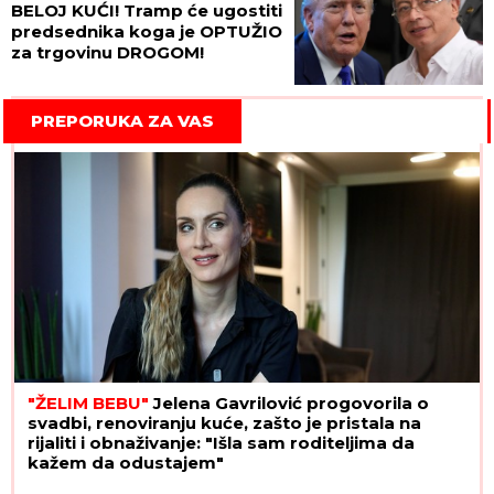
BELOJ KUĆI! Tramp će ugostiti
predsednika koga je OPTUŽIO
za trgovinu DROGOM!
PREPORUKA ZA VAS
"ŽELIM BEBU"
Jelena Gavrilović progovorila o
svadbi, renoviranju kuće, zašto je pristala na
rijaliti i obnaživanje: "Išla sam roditeljima da
kažem da odustajem"