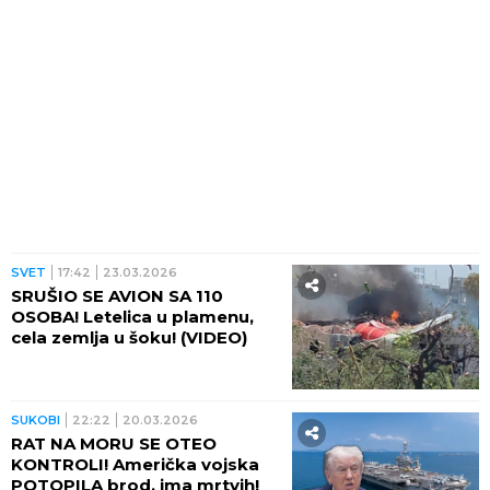
SVET
17:42
23.03.2026
SRUŠIO SE AVION SA 110
OSOBA! Letelica u plamenu,
cela zemlja u šoku! (VIDEO)
SUKOBI
22:22
20.03.2026
RAT NA MORU SE OTEO
KONTROLI! Američka vojska
POTOPILA brod, ima mrtvih!