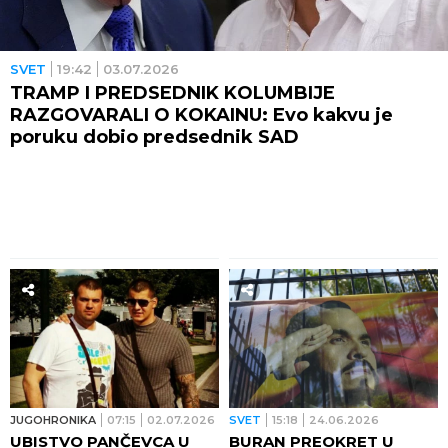
SVET
19:42
03.07.2026
TRAMP I PREDSEDNIK KOLUMBIJE
RAZGOVARALI O KOKAINU: Evo kakvu je
poruku dobio predsednik SAD
JUGOHRONIKA
07:15
02.07.2026
SVET
15:18
24.06.2026
UBISTVO PANČEVCA U
BURAN PREOKRET U