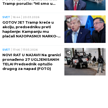
Tramp poručio: "Mi smo u
oružanom sukobu!"
SVET
16:44
20.03.2026
GOTOV JE? Tramp kreće u
akciju, predsedniku preti
hapšenje: Kampanju mu
plaćali NAJOPASNIJI NARKO-
KARTELI?!
SVET
17:46
17.03.2026
NOVI RAT U NAJAVI! Na granici
pronađeno 27 UGLJENISANIH
TELA! Predsednik optužio
drugog za napad (FOTO)