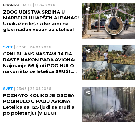
(FOTO, VIDEO)
HRONIKA
14:35
13.04.2026
ZBOG UBISTVA SRBINA U
MARBELJI UHAPŠEN ALBANAC!
Unakažen leš sa kesom na
glavi nađen vezan za stolicu!
SVET
07:58
24.03.2026
CRNI BILANS NASTAVLJA DA
RASTE NAKON PADA AVIONA:
Najmanje 66 ljudi POGINULO
nakon što se letelica SRUŠILA
odmah nakon poletanja!
(FOTO, VIDEO)
SVET
23:48
23.03.2026
POZNATO KOLIKO JE OSOBA
POGINULO U PADU AVIONA:
Letelica sa 125 ljudi se srušila
po poletanju! (VIDEO)