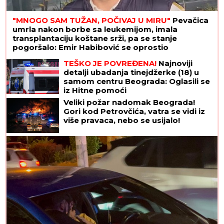
"MNOGO SAM TUŽAN, POČIVAJ U MIRU"
Pevačica
umrla nakon borbe sa leukemijom, imala
transplantaciju koštane srži, pa se stanje
pogoršalo: Emir Habibović se oprostio
TEŠKO JE POVREĐENA!
Najnoviji
detalji ubadanja tinejdžerke (18) u
samom centru Beograda: Oglasili se
iz Hitne pomoći
Veliki požar nadomak Beograda!
Gori kod Petrovčića, vatra se vidi iz
više pravaca, nebo se usijalo!