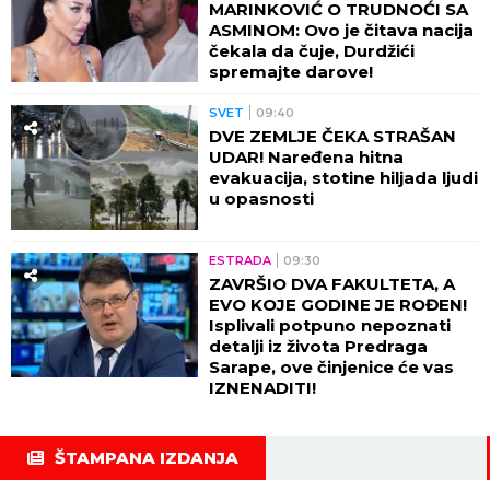
MARINKOVIĆ O TRUDNOĆI SA
ASMINOM: Ovo je čitava nacija
čekala da čuje, Durdžići
spremajte darove!
SVET
09:40
DVE ZEMLJE ČEKA STRAŠAN
UDAR! Naređena hitna
evakuacija, stotine hiljada ljudi
u opasnosti
ESTRADA
09:30
ZAVRŠIO DVA FAKULTETA, A
EVO KOJE GODINE JE ROĐEN!
Isplivali potpuno nepoznati
detalji iz života Predraga
Sarape, ove činjenice će vas
IZNENADITI!
ŠTAMPANA IZDANJA