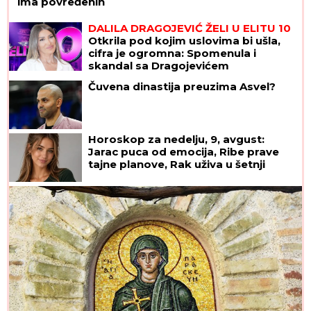
ima povređenih
DALILA DRAGOJEVIĆ ŽELI U ELITU 10
Otkrila pod kojim uslovima bi ušla,
cifra je ogromna: Spomenula i
skandal sa Dragojevićem
Čuvena dinastija preuzima Asvel?
Horoskop za nedelju, 9, avgust:
Jarac puca od emocija, Ribe prave
tajne planove, Rak uživa u šetnji