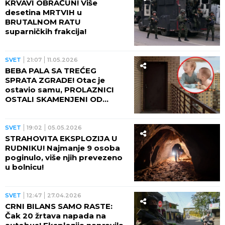
KRVAVI OBRAČUN! Više
desetina MRTVIH u
BRUTALNOM RATU
suparničkih frakcija!
SVET
21:07
11.05.2026
BEBA PALA SA TREĆEG
SPRATA ZGRADE! Otac je
ostavio samu, PROLAZNICI
OSTALI SKAMENJENI OD
PRIZORA!
SVET
19:02
05.05.2026
STRAHOVITA EKSPLOZIJA U
RUDNIKU! Najmanje 9 osoba
poginulo, više njih prevezeno
u bolnicu!
SVET
12:47
27.04.2026
CRNI BILANS SAMO RASTE:
Čak 20 žrtava napada na