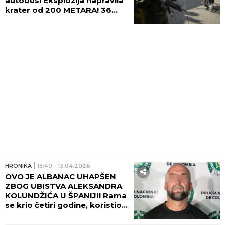
autobus! Eksplozija napravila
krater od 200 METARA! 36
ljudi u bolnici, među njima i
DECA! (FOTO, VIDEO)
HRONIKA
15:40
13.04.2026
OVO JE ALBANAC UHAPŠEN
ZBOG UBISTVA ALEKSANDRA
KOLUNDŽIĆA U ŠPANIJI! Rama
se krio četiri godine, koristio
lažne pasoše i putovao po
svetu! DOLAZIO I U SRBIJU?!