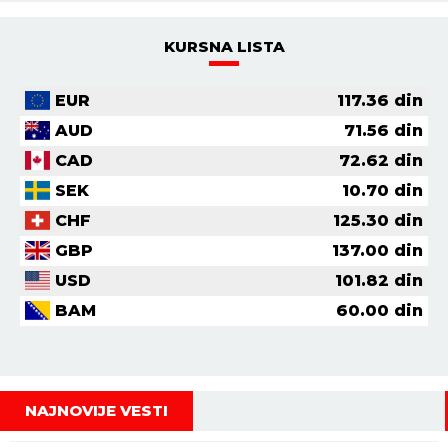
KURSNA LISTA
EUR
117.36
din
AUD
71.56
din
CAD
72.62
din
SEK
10.70
din
CHF
125.30
din
GBP
137.00
din
USD
101.82
din
BAM
60.00
din
NAJNOVIJE VESTI