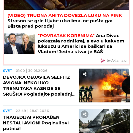
(VIDEO) TRUDNA ANITA DOVEZLA LUKU NA PINK
Strasno se grle i ljube u kolima, ne pušta ga:
Blista pred porođaj
"POVRATAK KORENIMA"
Ana Divac
pokazala rodni kraj, a evo u kakvom
luksuzu u Americi se baškari sa
Vladom! Jedna stvar je BAŠ
PRIVUKLA PAŽNJU (FOTO)
by Aklamator
SVET
01:00
30.01.2026
DEVOJKA OBJAVILA SELFI IZ
AVIONA, NEKOLIKO
TRENUTAKA KASNIJE SE
SRUŠIO! Pogledajte poslednju
sliku iz letelice smrti u
Kolumbiji, svi putnici poginuli!
(FOTO)
SVET
22:49
28.01.2026
TRAGEDIJA! PRONAĐEN
NESTALI AVION! Poginuli svi
putnici!