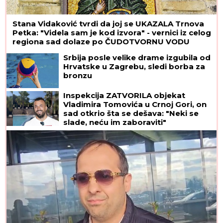
Stana Vidaković tvrdi da joj se UKAZALA Trnova
Petka: "Videla sam je kod izvora" - vernici iz celog
regiona sad dolaze po ČUDOTVORNU VODU
Srbija posle velike drame izgubila od
Hrvatske u Zagrebu, sledi borba za
bronzu
Inspekcija ZATVORILA objekat
Vladimira Tomovića u Crnoj Gori, on
sad otkrio šta se dešava: "Neki se
slade, neću im zaboraviti"