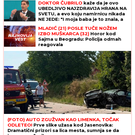
DOKTOR ČUBRILO
kaže da je ovo
UBEDLJIVO NAJZDRAVIJA HRANA NA
SVETU, a evo koju namirnicu nikada
NE JEDE: "I moja baba je to znala, a
možda vam zvuči suludo"
MLADIĆ (21) POSLE TUČE NOŽEM
IZBO MUŠKARCA (32)
Horor kod
Sajma u Beogradu: Policija odmah
reagovala
(FOTO) AUTO ZGUŽVAN KAO LIMENKA, TOČAK
ODLETEO!
Prve slike užasa kod Jasenovika:
Dramatični prizori sa lica mesta, sumnja se da