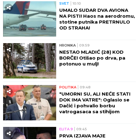
SVET
10:10
UMALO SUDAR DVA AVIONA
NA PISTI! Haos na aerodromu,
stotine putnika PRETRNULO
OD STRAHA!
HRONIKA
09:59
NESTAO MLADIĆ (28) KOD
BORČE! Otišao po drva, pa
potonuo u mulj!
POLITIKA
09:48
"UMORNI SU, ALI NEĆE STATI
DOK IMA VATRE": Oglasio se
Dačić i pohvalio borbu
vatrogasaca sa stihijom
ELITA 9
09:45
PRVA IZJAVA MAJE