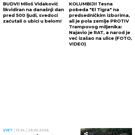
BUDVI! Miloš Vidaković
KOLUMBIJI! Tesna
likvidiran na današnji dan
pobeda "El Tigra" na
pred 500 ljudi, svedoci
predsedničkim izborima,
zaćutali o ubici u belom!
ali je pola zemlje PROTIV
Trampovog miljenika:
Najavio je RAT, a narod je
već izašao na ulice (FOTO,
VIDEO)
SVET
13:34
29.05.2026