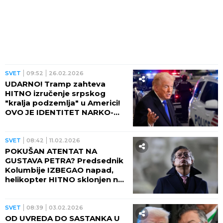
SVET
09:52
26.02.2026
UDARNO! Tramp zahteva
HITNO izručenje srpskog
"kralja podzemlja" u Americi!
OVO JE IDENTITET NARKO-
BOSA! (FOTO, VIDEO)
SVET
08:42
11.02.2026
POKUŠAN ATENTAT NA
GUSTAVA PETRA? Predsednik
Kolumbije IZBEGAO napad,
helikopter HITNO sklonjen na
sigurno!
SVET
08:39
03.02.2026
OD UVREDA DO SASTANKA U