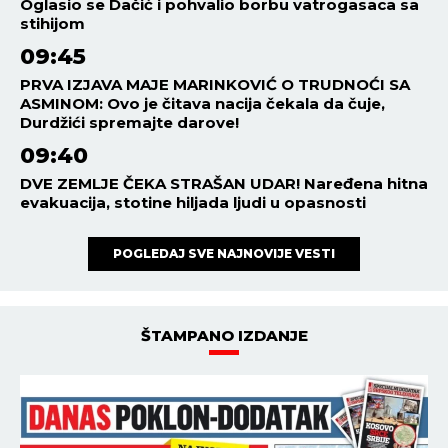
Oglasio se Dačić i pohvalio borbu vatrogasaca sa
stihijom
09:45
PRVA IZJAVA MAJE MARINKOVIĆ O TRUDNOĆI SA
ASMINOM: Ovo je čitava nacija čekala da čuje,
Durdžići spremajte darove!
09:40
DVE ZEMLJE ČEKA STRAŠAN UDAR! Naređena hitna
evakuacija, stotine hiljada ljudi u opasnosti
POGLEDAJ SVE NAJNOVIJE VESTI
ŠTAMPANO IZDANJE