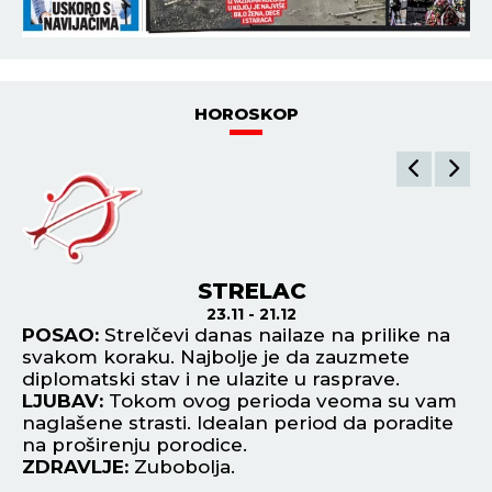
HOROSKOP
STRELAC
23.11 - 21.12
vam
POSAO:
Strelčevi danas nailaze na prilike na
P
svakom koraku. Najbolje je da zauzmete
ra
diplomatski stav i ne ulazite u rasprave.
po
LJUBAV:
Tokom ovog perioda veoma su vam
L
naglašene strasti. Idealan period da poradite
od
.
na proširenju porodice.
ra
ZDRAVLJE:
Zubobolja.
Z