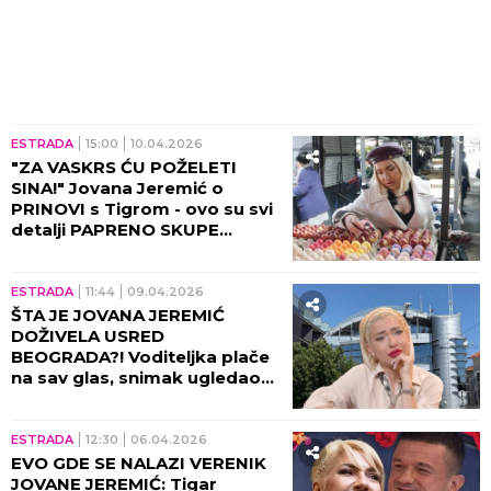
ESTRADA
15:00
10.04.2026
"ZA VASKRS ĆU POŽELETI
SINA!" Jovana Jeremić o
PRINOVI s Tigrom - ovo su svi
detalji PAPRENO SKUPE
SVADBE: Krem de la krem
zvanice, zlatna venčanica...
(VIDEO)
ESTRADA
11:44
09.04.2026
ŠTA JE JOVANA JEREMIĆ
DOŽIVELA USRED
BEOGRADA?! Voditeljka plače
na sav glas, snimak ugledao
svetlost dana!
ESTRADA
12:30
06.04.2026
EVO GDE SE NALAZI VERENIK
JOVANE JEREMIĆ: Tigar