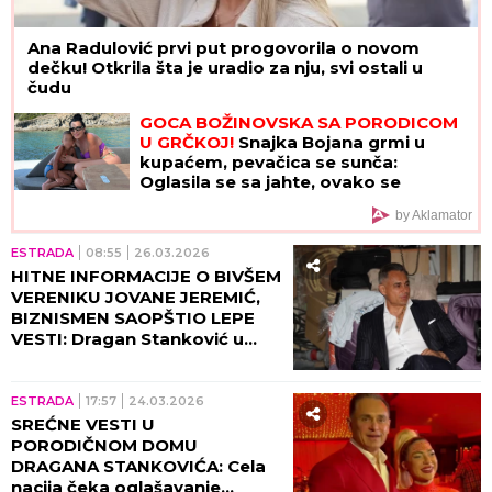
Ana Radulović prvi put progovorila o novom
dečku! Otkrila šta je uradio za nju, svi ostali u
čudu
GOCA BOŽINOVSKA SA PORODICOM
U GRČKOJ!
Snajka Bojana grmi u
kupaćem, pevačica se sunča:
Oglasila se sa jahte, ovako se
baškare (FOTO)
by Aklamator
ESTRADA
08:55
26.03.2026
HITNE INFORMACIJE O BIVŠEM
VERENIKU JOVANE JEREMIĆ,
BIZNISMEN SAOPŠTIO LEPE
VESTI: Dragan Stanković u
društvu pevačice, evo šta se
krije iza svega!
ESTRADA
17:57
24.03.2026
SREĆNE VESTI U
PORODIČNOM DOMU
DRAGANA STANKOVIĆA: Cela
nacija čeka oglašavanje