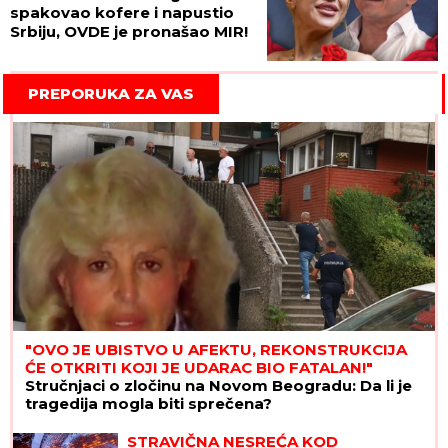
spakovao kofere i napustio
Srbiju, OVDE je pronašao MIR!
PREPORUKA ZA VAS
"OVO JE UBISTVO U AFEKTU, REKONSTRUKCIJA
ĆE OTKRITI KOJI JE UDARAC BIO FATALAN!"
Stručnjaci o zločinu na Novom Beogradu: Da li je
tragedija mogla biti sprečena?
STRAVIČNA NESREĆA KOD