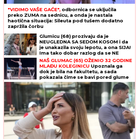
"VIDIMO VAŠE GAĆE",
odbornica se uključila
preko ZUMA na sednicu, a onda je nastala
haotična situacija: Sileuta pod tušem dodatno
zapržila čorbu
Glumicu (68) prozivaju da je
NEUGLEDNA SA SEDOM KOSOM i da
je unakazila svoju lepotu, a ona SIJA!
Ima tako dobar razlog da se NE
FARBA i ne mari za komentare
NAŠ GLUMAC (65) OŽENIO 32 GODINE
MLAĐU KOLEGINICU
Upoznala ga
dok je bila na fakultetu, a sada
pokazala čime se bavi pored glume