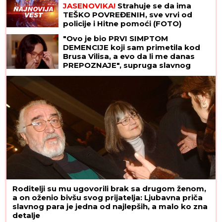
JASENOVIKA!
Strahuje se da ima
TEŠKO POVREĐENIH, sve vrvi od
policije i Hitne pomoći (FOTO)
"Ovo je bio PRVI SIMPTOM
DEMENCIJE koji sam primetila kod
Brusa Vilisa, a evo da li me danas
PREPOZNAJE", supruga slavnog
glumca otkrila nove detalje - OSEĆAJ
KRIVICE je non stop prati
Roditelji su mu ugovorili brak sa drugom ženom,
a on oženio bivšu svog prijatelja: Ljubavna priča
slavnog para je jedna od najlepših, a malo ko zna
detalje