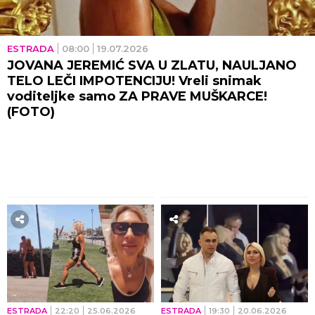
ESTRADA
08:00
19.07.2026
JOVANA JEREMIĆ SVA U ZLATU, NAULJANO
TELO LEČI IMPOTENCIJU! Vreli snimak
voditeljke samo ZA PRAVE MUŠKARCE!
(FOTO)
ESTRADA
22:20
25.06.2026
ESTRADA
19:30
20.06.2026