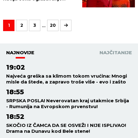
Jovane Jeremić!
...
1
2
3
20
NAJNOVIJE
NAJČITANIJE
19:02
Najveća greška sa klimom tokom vrućina: Mnogi
misle da štede, a zapravo troše više - evo i zašto
18:55
SRPSKA POSLA! Neverovatan kraj utakmice Srbija
- Rumunija na Evropskom prvenstvu!
18:52
SKOČIO IZ ČAMCA DA SE OSVEŽI I NIJE ISPLIVAO!
Drama na Dunavu kod Bele stene!