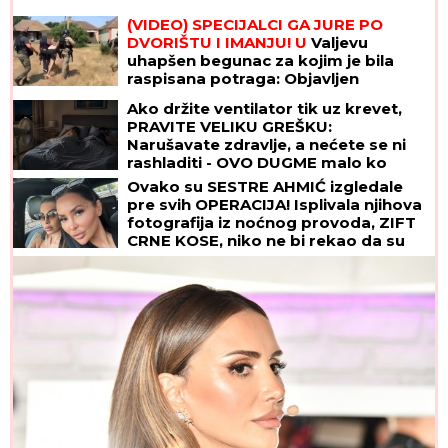
(VIDEO) SPECIJALCI GA JURE PO
DVORIŠTU I IMANJU! U
Valjevu
uhapšen begunac za kojim je bila
raspisana potraga: Objavljen
dramatičan snimak akcije
Ako držite ventilator tik uz krevet,
PRAVITE VELIKU GREŠKU:
Narušavate zdravlje, a nećete se ni
rashladiti - OVO DUGME malo ko
koristi, a pravi najveću razliku
Ovako su SESTRE AHMIĆ izgledale
pre svih OPERACIJA! Isplivala njihova
fotografija iz noćnog provoda, ZIFT
CRNE KOSE, niko ne bi rekao da su
OVO ONE! (FOTO)