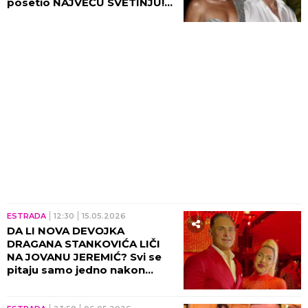
posetio NAJVEĆU SVETINJU!
(FOTO)
ESTRADA
12:30
15.05.2026
DA LI NOVA DEVOJKA
DRAGANA STANKOVIĆA LIČI
NA JOVANU JEREMIĆ? Svi se
pitaju samo jedno nakon
OVOG paparaca! (ANKETA)