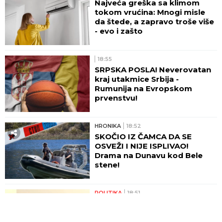
Najveća greška sa klimom
tokom vrućina: Mnogi misle
da štede, a zapravo troše više
- evo i zašto
18:55
SRPSKA POSLA! Neverovatan
kraj utakmice Srbija -
Rumunija na Evropskom
prvenstvu!
HRONIKA
18:52
SKOČIO IZ ČAMCA DA SE
OSVEŽI I NIJE ISPLIVAO!
Drama na Dunavu kod Bele
stene!
POLITIKA
18:51
"SRBIJA JE
UŽIVO
NAJUSPEŠNIJA ZEMLJA U