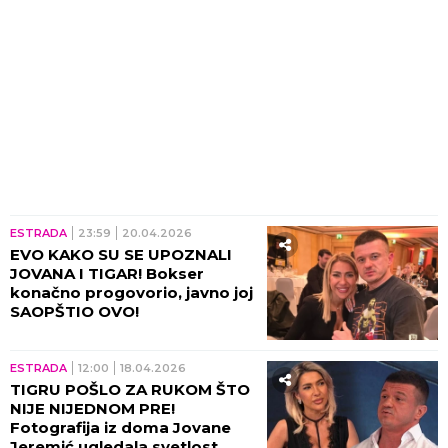
ESTRADA
23:59
20.04.2026
EVO KAKO SU SE UPOZNALI
JOVANA I TIGAR! Bokser
konačno progovorio, javno joj
SAOPŠTIO OVO!
ESTRADA
12:00
18.04.2026
TIGRU POŠLO ZA RUKOM ŠTO
NIJE NIJEDNOM PRE!
Fotografija iz doma Jovane
Jeremić ugledala svetlost