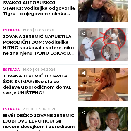
SVAKOJ AUTOBUSKOJ
STANICI: Voditeljka odgovorila
Tigru - o njegovom snimku
bruji cela Srbija! (VIDEO)
ESTRADA
19:00
15.06.2026
JOVANA JEREMIĆ NAPUSTILA
PORODIČNI DOM: Voditeljka
HITNO spakovala kofere, niko
ne zna njenu TAJNU LOKACIJU,
odmah se oglasila i sve
potvrdila!
ESTRADA
16:00
06.06.2026
JOVANA JEREMIĆ OBJAVILA
ŠOK-SNIMAK: Evo šta se
dešava u porodičnom domu,
sve je UNIŠTENO!
ESTRADA
22:00
03.06.2026
BIVŠI DEČKO JOVANE JEREMIĆ
LJUBI OVU LEPOTICU! Sa
novom devojkom i porodicom