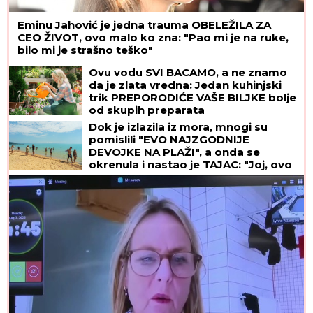
Eminu Jahović je jedna trauma OBELEŽILA ZA
CEO ŽIVOT, ovo malo ko zna: "Pao mi je na ruke,
bilo mi je strašno teško"
Ovu vodu SVI BACAMO, a ne znamo
da je zlata vredna: Jedan kuhinjski
trik PREPORODIĆE VAŠE BILJKE bolje
od skupih preparata
Dok je izlazila iz mora, mnogi su
pomislili "EVO NAJZGODNIJE
DEVOJKE NA PLAŽI", a onda se
okrenula i nastao je TAJAC: "Joj, ovo
izgleda kao žuljevi"