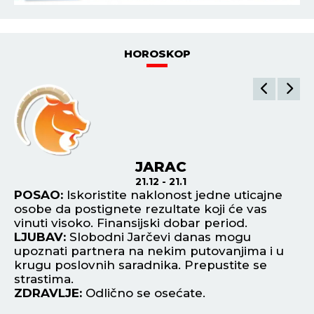
HOROSKOP
JARAC
21.12 - 21.1
POSAO:
Iskoristite naklonost jedne uticajne
P
osobe da postignete rezultate koji će vas
or
vinuti visoko. Finansijski dobar period.
za
LJUBAV:
Slobodni Jarčevi danas mogu
te
upoznati partnera na nekim putovanjima i u
L
krugu poslovnih saradnika. Prepustite se
De
strastima.
Ip
ZDRAVLJE:
Odlično se osećate.
od
Z