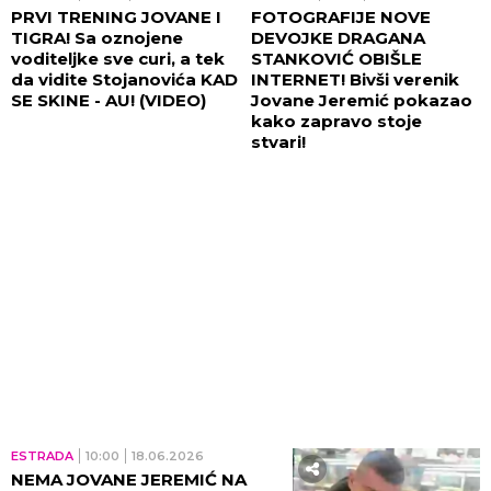
PRVI TRENING JOVANE I
FOTOGRAFIJE NOVE
TIGRA! Sa oznojene
DEVOJKE DRAGANA
voditeljke sve curi, a tek
STANKOVIĆ OBIŠLE
da vidite Stojanovića KAD
INTERNET! Bivši verenik
SE SKINE - AU! (VIDEO)
Jovane Jeremić pokazao
kako zapravo stoje
stvari!
ESTRADA
10:00
18.06.2026
NEMA JOVANE JEREMIĆ NA