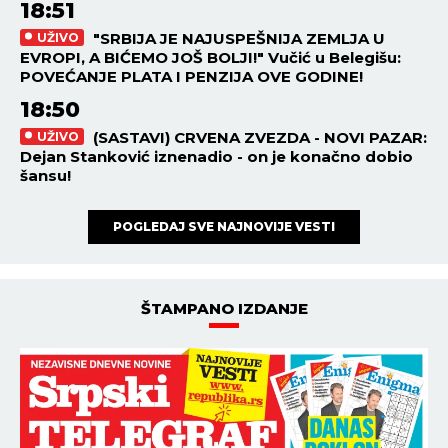
18:51
"SRBIJA JE NAJUSPEŠNIJA ZEMLJA U
UŽIVO
EVROPI, A BIĆEMO JOŠ BOLJI!" Vučić u Belegišu:
POVEĆANJE PLATA I PENZIJA OVE GODINE!
18:50
(SASTAVI) CRVENA ZVEZDA - NOVI PAZAR:
UŽIVO
Dejan Stanković iznenadio - on je konačno dobio
šansu!
POGLEDAJ SVE NAJNOVIJE VESTI
ŠTAMPANO IZDANJE