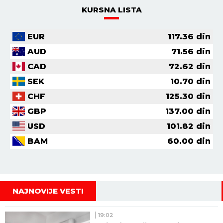
KURSNA LISTA
EUR
117.36
din
AUD
71.56
din
CAD
72.62
din
SEK
10.70
din
CHF
125.30
din
GBP
137.00
din
USD
101.82
din
BAM
60.00
din
NAJNOVIJE VESTI
19:02