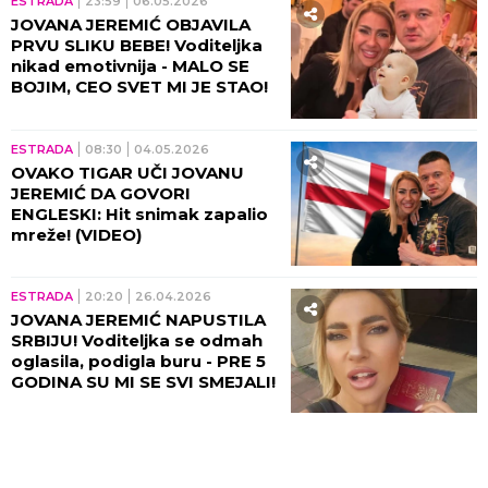
ESTRADA
23:59
06.05.2026
JOVANA JEREMIĆ OBJAVILA
PRVU SLIKU BEBE! Voditeljka
nikad emotivnija - MALO SE
BOJIM, CEO SVET MI JE STAO!
ESTRADA
08:30
04.05.2026
OVAKO TIGAR UČI JOVANU
JEREMIĆ DA GOVORI
ENGLESKI: Hit snimak zapalio
mreže! (VIDEO)
ESTRADA
20:20
26.04.2026
JOVANA JEREMIĆ NAPUSTILA
SRBIJU! Voditeljka se odmah
oglasila, podigla buru - PRE 5
GODINA SU MI SE SVI SMEJALI!