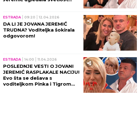
dana, ovaj njen potez će vas
zakucati!
ESTRADA
09:20
12.04.2026
DA LI JE JOVANA JEREMIĆ
TRUDNA? Voditeljka šokirala
odgovorom!
ESTRADA
14:00
11.04.2026
POSLEDNJE VESTI O JOVANI
JEREMIĆ RASPLAKALE NACIJU!
Evo šta se dešava s
voditeljkom Pinka i Tigrom
pred Vaskrs: "Moja čuvarkuća
je ove godine..." (VIDEO)