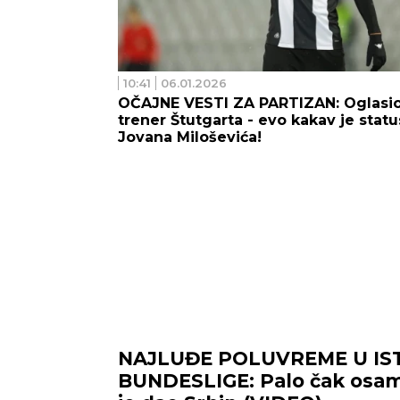
10:41
06.01.2026
OČAJNE VESTI ZA PARTIZAN: Oglasio
trener Štutgarta - evo kakav je statu
Jovana Miloševića!
NAJLUĐE POLUVREME U IST
BUNDESLIGE: Palo čak osam