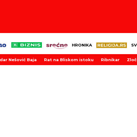
HRONIKA
SV
dar Nešović Baja
Rat na Bliskom istoku
Ribnikar
Zloč