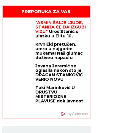
PREPORUKA ZA VAS
"ASMIN ŠALJE LJUDE,
STANIJA ĆE DA IZGUBI
VIZU"
Uroš Stanić o
ulasku u Elitu 10,
pretnjama i tužbama:
Krvnički pretučen,
"Zaradiću 200.000
umro u najgorim
evra, idem u američku
mukama! Naš glumac
ambasadu"
doživeo napad u
centru Beograda, pa
Jovana Jeremić se
preminuo
oglasila nakon što je
DRAGAN STANKOVIĆ
VERIO NOVU
DEVOJKU: Bio njena
Taki Marinković U
nesuđena ljubav, svi u
DRUŠTVU
čudu zbog njene
MISTERIOZNE
objave!
PLAVUŠE dok javnost
bruji o Maji i HAOSU sa
Asminom - kao da ne
daje "ni pet para" za
by Aklamator
nju!