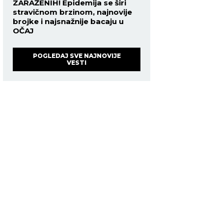
ZARAŽENIH! Epidemija se širi
stravičnom brzinom, najnovije
brojke i najsnažnije bacaju u
OČAJ
POGLEDAJ SVE NAJNOVIJE
VESTI