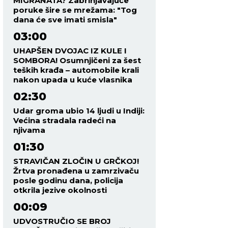
MIGRANATA? Zabrinjavajuće
poruke šire se mrežama: "Tog
dana će sve imati smisla"
03:00
UHAPŠEN DVOJAC IZ KULE I
SOMBORA! Osumnjičeni za šest
teških krađa – automobile krali
nakon upada u kuće vlasnika
02:30
Udar groma ubio 14 ljudi u Indiji:
Većina stradala radeći na
njivama
01:30
STRAVIČAN ZLOČIN U GRČKOJ!
Žrtva pronađena u zamrzivaču
posle godinu dana, policija
otkrila jezive okolnosti
00:09
UDVOSTRUČIO SE BROJ