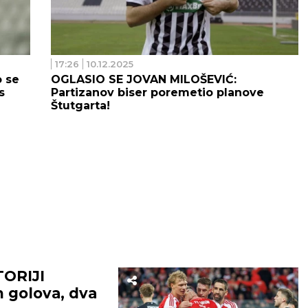
17:26
10.12.2025
 se
OGLASIO SE JOVAN MILOŠEVIĆ:
s
Partizanov biser poremetio planove
Štutgarta!
ORIJI
 golova, dva