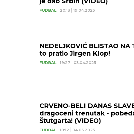
je dao Srbin (VIDEO)
FUDBAL
20:13
19.04.2025
NEDELJKOVIĆ BLISTAO NA 
to pratio Jirgen Klop!
FUDBAL
19:27
03.04.2025
CRVENO-BELI DANAS SLAVE
dragoceni trenutak - pobeda
Štutgarta! (VIDEO)
FUDBAL
18:12
04.03.2025