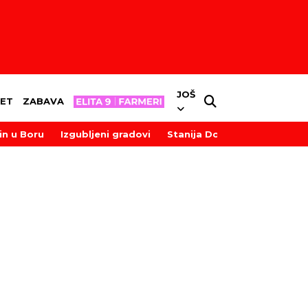
JOŠ
ET
ZABAVA
in u Boru
Izgubljeni gradovi
Stanija Dobrojević