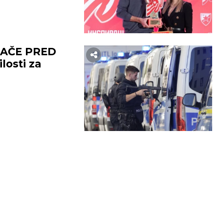
JAČE PRED
losti za