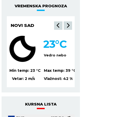
VREMENSKA PROGNOZA
NIŠ
BEOGRAD
21
°C
2
Vedro nebo
Ve
39
°C
Min temp:
19
°C
Max temp:
37
°C
Min temp:
23
°C
Ma
2
%
Vetar:
1
m/s
Vlažnost:
52
%
Vetar:
3
m/s
Vl
KURSNA LISTA