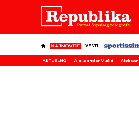
VESTI
AKTUELNO
Aleksandar Vučić
Aleksan