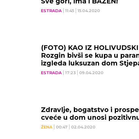
Sve gori, ima i BAZEN!
ESTRADA
11:45
15.04.2020
(FOTO) KAO IZ HOLIVUDSKI
Rozgin bivši se kupa u para
izgleda luksuzan dom Stjep
ESTRADA
17:23
09.04.2020
Zdravlje, bogatstvo i prospe
cveće u dom unosi pozitivnu
ŽENA
00:47
02.04.2020