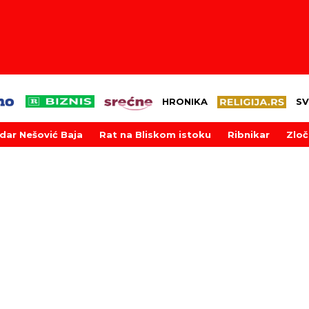
HRONIKA
SV
dar Nešović Baja
Rat na Bliskom istoku
Ribnikar
Zloč