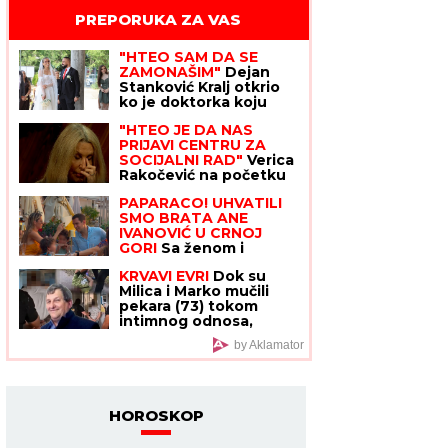
PREPORUKA ZA VAS
"HTEO SAM DA SE
ZAMONAŠIM"
Dejan
Stanković Kralj otkrio
ko je doktorka koju
ženi, šokirao detaljima
"HTEO JE DA NAS
iz života: "Nema vila i
PRIJAVI CENTRU ZA
kamiona" (VIDEO)
SOCIJALNI RAD"
Verica
Rakočević na početku
karijere prošla kroz
PAPARACO! UHVATILI
pakao, ove reč i danas
SMO BRATA ANE
joj odzvanjaju u ušima:
IVANOVIĆ U CRNOJ
"Oduzeće vam decu"
GORI
Sa ženom i
detetom uživa na
KRVAVI EVRI
Dok su
letovanju: Džajina
Milica i Marko mučili
ćerka u uskoj haljini
pekara (73) tokom
mami poglede (Video)
intimnog odnosa,
Martina (30) je u
by Aklamator
"puntu" radila JEDNU
stvar! (FOTO, VIDEO)
HOROSKOP