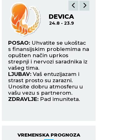
DEVICA
V
24.8 - 23.9
24.9
POSAO:
Uhvatite se ukoštac
POSAO:
Stagniran
samo
s finansijskim problemima na
poslovnom nivou 
opušten način uprkos
neočekivanog spl
strepnji i nervozi saradnika iz
okolnosti i kašnje
ri
vašeg tima.
novčane uplate.
LJUBAV:
Vaš entuzijazam i
LJUBAV:
Slobodne
strast prosto su zarazni.
više uživaju u flert
ivo
Unosite dobru atmosferu u
ali nikako ne mog
vašu vezu s partnerom.
odluče između dv
ZDRAVLJE:
Pad imuniteta.
kandidata.
ZDRAVLJE:
Više s
odmarajte.
VREMENSKA PROGNOZA