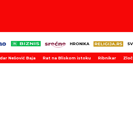
HRONIKA
SV
dar Nešović Baja
Rat na Bliskom istoku
Ribnikar
Zloč