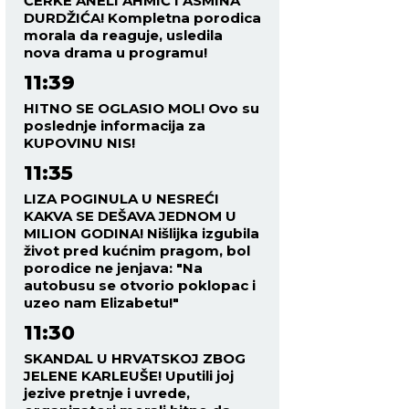
ĆERKE ANELI AHMIĆ I ASMINA
DURDŽIĆA! Kompletna porodica
morala da reaguje, usledila
nova drama u programu!
11:39
HITNO SE OGLASIO MOL! Ovo su
poslednje informacija za
KUPOVINU NIS!
11:35
LIZA POGINULA U NESREĆI
KAKVA SE DEŠAVA JEDNOM U
MILION GODINA! Nišlijka izgubila
život pred kućnim pragom, bol
porodice ne jenjava: "Na
autobusu se otvorio poklopac i
uzeo nam Elizabetu!"
11:30
SKANDAL U HRVATSKOJ ZBOG
JELENE KARLEUŠE! Uputili joj
jezive pretnje i uvrede,