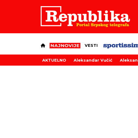
VESTI
AKTUELNO
Aleksandar Vučić
Aleksan