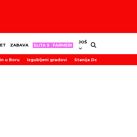
JOŠ
ET
ZABAVA
in u Boru
Izgubljeni gradovi
Stanija Dobrojević