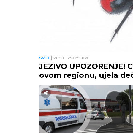
SVET
20:59
25.07.2026
JEZIVO UPOZORENJE! Cr
ovom regionu, ujela deč