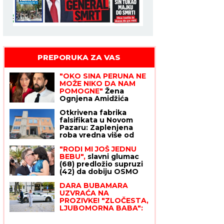
PREPORUKA ZA VAS
"OKO SINA PERUNA NE
MOŽE NIKO DA NAM
POMOGNE"
Žena
Ognjena Amidžića
zbog ćerke Lole
Otkrivena fabrika
unajmila DADILJU IZ
falsifikata u Novom
AZIJE, pa priznala sa
Pazaru: Zaplenjena
čim se suočavaju u
roba vredna više od
domu! (FOTO)
13,6 miliona dinara
"RODI MI JOŠ JEDNU
(FOTO)
BEBU",
slavni glumac
(68) predložio supruzi
(42) da dobiju OSMO
DETE - njena reakcija je
DARA BUBAMARA
hit: Za 9 godina
UZVRAĆA NA
dočekali su 4 SINA I 3
PROZIVKE! "ZLOČESTA,
ĆERKE, ali on ne želi da
LJUBOMORNA BABA":
se zaustavi
Odgovorila Cakani pa
prokomentarisala Seku