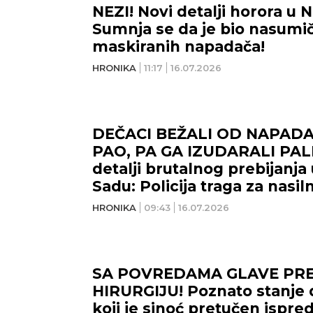
NEZI! Novi detalji horora u
Sumnja se da je bio nasumi
maskiranih napadača!
HRONIKA
11:17
16.07.2026
DEČACI BEŽALI OD NAPADA
PAO, PA GA IZUDARALI PAL
detalji brutalnog prebijanj
Sadu: Policija traga za nasil
HRONIKA
09:43
16.07.2026
SA POVREDAMA GLAVE PR
HIRURGIJU! Poznato stanje 
koji je sinoć pretučen ispre