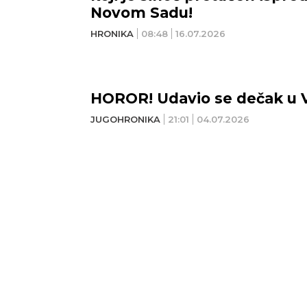
Novom Sadu!
HRONIKA
08:48
16.07.2026
HOROR! Udavio se dečak u V
JUGOHRONIKA
21:01
04.07.2026