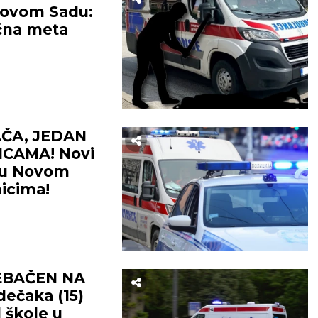
 Novom Sadu:
čna meta
ČA, JEDAN
ICAMA! Novi
a u Novom
nicima!
EBAČEN NA
dečaka (15)
d škole u