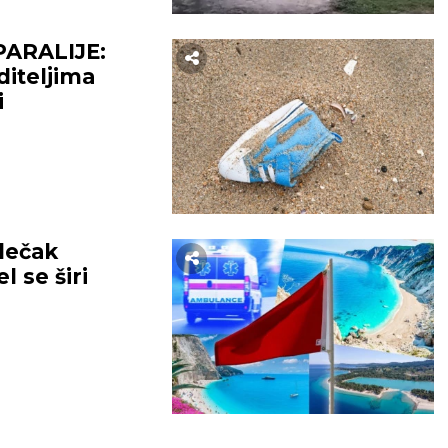
sti u ozbiljnu vezu.
partnerom, što će im on i
VLJE:
Loša cirkulacija.
zameriti.
ZDRAVLJE:
Bolovi u noga
PARALIJE:
iteljima
i
BEOGRAD
dečak
33
°C
32
°C
l se širi
Mestimično oblačno
Vedro nebo
temp:
22
°C
Max temp:
36
°C
Min temp:
23
°C
Max temp:
ar:
1
m/s
Vlažnost:
31
%
Vetar:
2
m/s
Vlažnost:
4