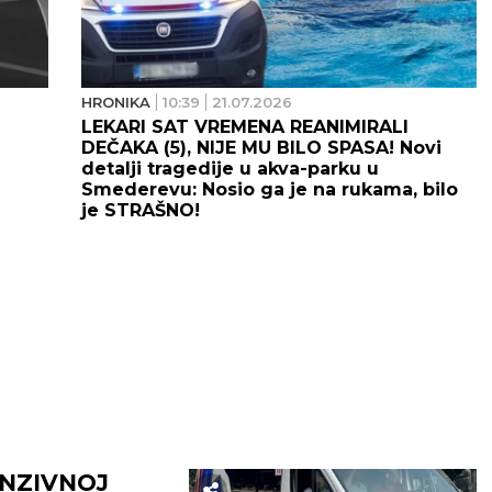
HRONIKA
10:39
21.07.2026
LEKARI SAT VREMENA REANIMIRALI
DEČAKA (5), NIJE MU BILO SPASA! Novi
detalji tragedije u akva-parku u
Smederevu: Nosio ga je na rukama, bilo
je STRAŠNO!
ENZIVNOJ