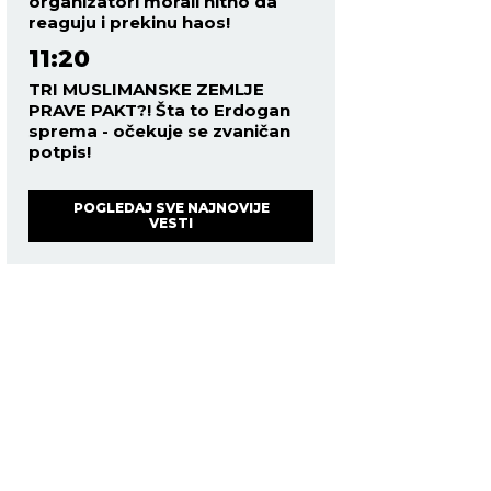
organizatori morali hitno da
reaguju i prekinu haos!
11:20
TRI MUSLIMANSKE ZEMLJE
PRAVE PAKT?! Šta to Erdogan
sprema - očekuje se zvaničan
potpis!
POGLEDAJ SVE NAJNOVIJE
VESTI