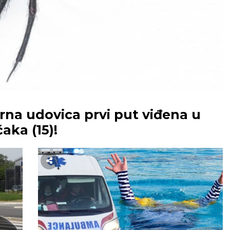
na udovica prvi put viđena u
aka (15)!