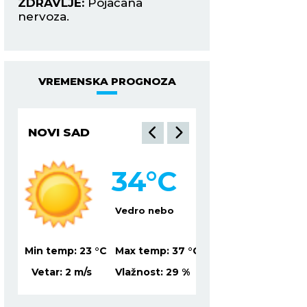
ZDRAVLJE:
Pojačana
ZDRAVLJE:
Vrtogla
nervoza.
ma.
VREMENSKA PROGNOZA
NOVI SAD
NIŠ
34
°C
3
Vedro nebo
Mesti
37
°C
Min temp:
23
°C
Max temp:
37
°C
Min temp:
22
°C
Ma
6
%
Vetar:
2
m/s
Vlažnost:
29
%
Vetar:
1
m/s
Vl