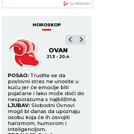
Aleksić
by Aklamator
HOROSKOP
OVAN
B
21.3 - 20.4
21.4
POSAO:
Trudite se da
POSAO:
Ovaj dan 
poslovni stres ne unosite u
završetak rada n
e s
kuću jer će emocije biti
projektu. Uskoro 
pojačane i lako može doći do
potpisivanje novo
nesporazuma s najbližima.
jednom inostrano
LJUBAV:
Slobodni Ovnovi
LJUBAV:
Današnji i
a,
mogli bi danas da upoznaju
partnerom može 
osobu koja će ih osvojiti
biti prijatan, ali s
harizmom, humorom i
okončati ljubomo
inteligencijom.
scenama.