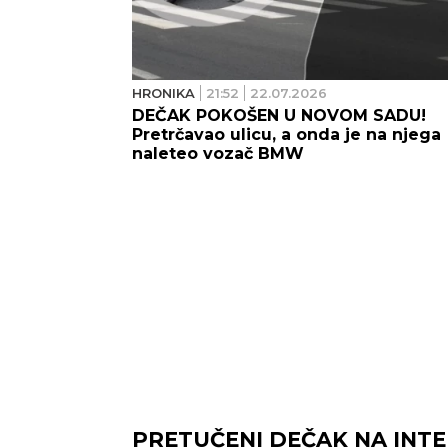
HRONIKA
21:52
22.07.2026
DEČAK POKOŠEN U NOVOM SADU!
Pretrčavao ulicu, a onda je na njega
naleteo vozač BMW
PRETUČENI DEČAK NA INT