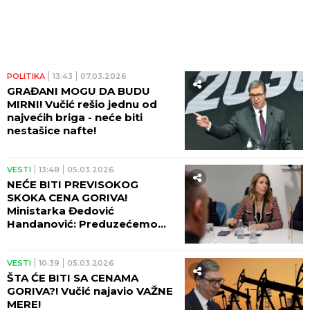
POLITIKA
13:43
07.03.2026
GRAĐANI MOGU DA BUDU
MIRNI! Vučić rešio jednu od
najvećih briga - neće biti
nestašice nafte!
VESTI
13:48
05.03.2026
NEĆE BITI PREVISOKOG
SKOKA CENA GORIVA!
Ministarka Đedović
Handanović: Preduzećemo
sve mere...
VESTI
10:39
05.03.2026
ŠTA ĆE BITI SA CENAMA
GORIVA?! Vučić najavio VAŽNE
MERE!