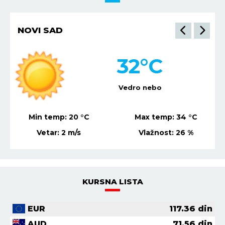
NIŠ
34
°C
Vedro nebo
Min temp:
21
°C
Max temp:
36
°C
Vetar:
4
m/s
Vlažnost:
31
%
KURSNA LISTA
EUR
117.36
din
AUD
71.56
din