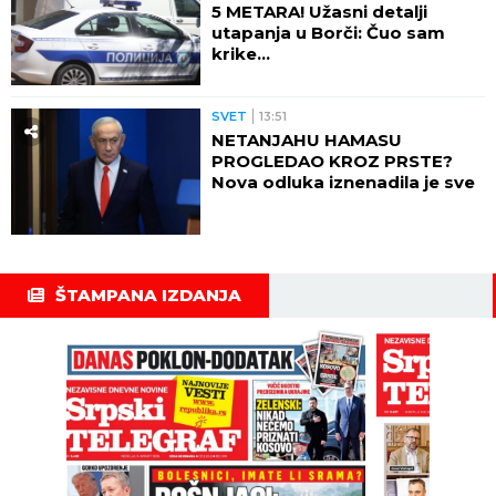
5 METARA! Užasni detalji
utapanja u Borči: Čuo sam
krike...
SVET
13:51
NETANJAHU HAMASU
PROGLEDAO KROZ PRSTE?
Nova odluka iznenadila je sve
ŠTAMPANA IZDANJA