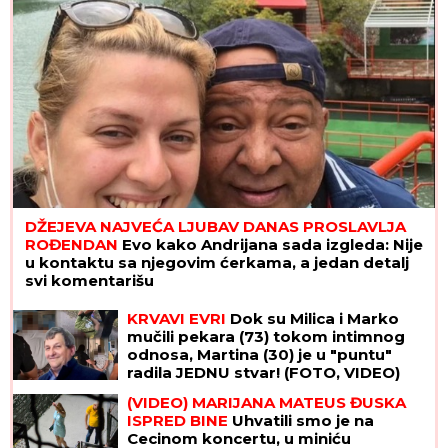
DŽEJEVA NAJVEĆA LJUBAV DANAS PROSLAVLJA
ROĐENDAN
Evo kako Andrijana sada izgleda: Nije
u kontaktu sa njegovim ćerkama, a jedan detalj
svi komentarišu
KRVAVI EVRI
Dok su Milica i Marko
mučili pekara (73) tokom intimnog
odnosa, Martina (30) je u "puntu"
radila JEDNU stvar! (FOTO, VIDEO)
(VIDEO) MARIJANA MATEUS ĐUSKA
ISPRED BINE
Uhvatili smo je na
Cecinom koncertu, u miniću