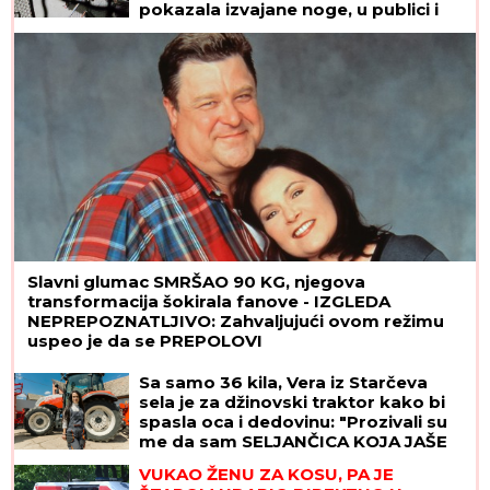
pokazala izvajane noge, u publici i
ova poznata pevačica uživa sa
mužem
Slavni glumac SMRŠAO 90 KG, njegova
transformacija šokirala fanove - IZGLEDA
NEPREPOZNATLJIVO: Zahvaljujući ovom režimu
uspeo je da se PREPOLOVI
Sa samo 36 kila, Vera iz Starčeva
sela je za džinovski traktor kako bi
spasla oca i dedovinu: "Prozivali su
me da sam SELJANČICA KOJA JAŠE
SVINJE, a ja sam uspešnija od 60%
VUKAO ŽENU ZA KOSU, PA JE
muškaraca"