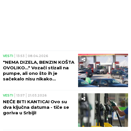
VESTI
13:53
08.04.2026
"NEMA DIZELA, BENZIN KOŠTA
OVOLIKO..." Vozači stizali na
pumpe, ali ono što ih je
sačekalo nisu nikako
očekivali!
VESTI
13:57
21.03.2026
NEĆE BITI KANTICA! Ovo su
dva ključna datuma - tiče se
goriva u Srbiji!