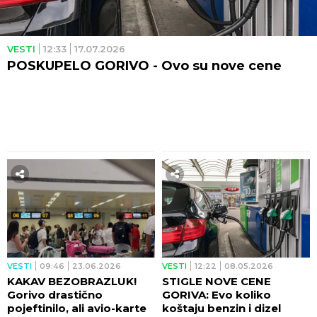
VESTI
12:33
17.07.2026
POSKUPELO GORIVO - Ovo su nove cene
VESTI
09:46
23.06.2026
VESTI
12:22
08.05.2026
KAKAV BEZOBRAZLUK!
STIGLE NOVE CENE
Gorivo drastično
GORIVA: Evo koliko
pojeftinilo, ali avio-karte
koštaju benzin i dizel