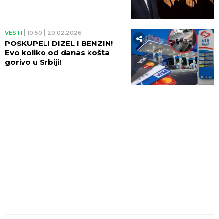
VESTI
10:50
20.02.2026
POSKUPELI DIZEL I BENZIN!
Evo koliko od danas košta
gorivo u Srbiji!