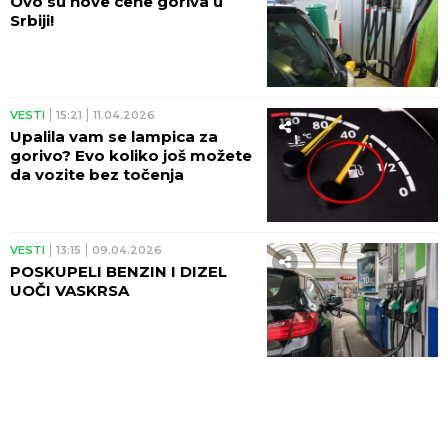
Ovo su nove cene goriva u
Srbiji!
VESTI
15:21
11.04.2026
Upalila vam se lampica za
gorivo? Evo koliko još možete
da vozite bez točenja
VESTI
13:15
09.04.2026
POSKUPELI BENZIN I DIZEL
UOČI VASKRSA