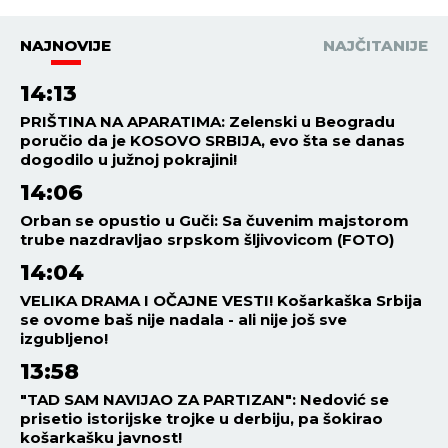
NAJNOVIJE
NAJČITANIJE
14:13
PRIŠTINA NA APARATIMA: Zelenski u Beogradu
poručio da je KOSOVO SRBIJA, evo šta se danas
dogodilo u južnoj pokrajini!
14:06
Orban se opustio u Guči: Sa čuvenim majstorom
trube nazdravljao srpskom šljivovicom (FOTO)
14:04
VELIKA DRAMA I OČAJNE VESTI! Košarkaška Srbija
se ovome baš nije nadala - ali nije još sve
izgubljeno!
13:58
"TAD SAM NAVIJAO ZA PARTIZAN": Nedović se
prisetio istorijske trojke u derbiju, pa šokirao
košarkašku javnost!