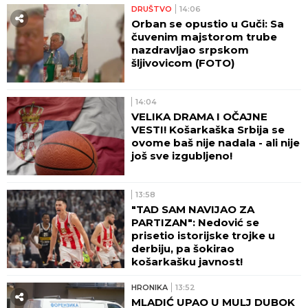
DRUŠTVO
14:06
Orban se opustio u Guči: Sa
čuvenim majstorom trube
nazdravljao srpskom
šljivovicom (FOTO)
14:04
VELIKA DRAMA I OČAJNE
VESTI! Košarkaška Srbija se
ovome baš nije nadala - ali nije
još sve izgubljeno!
13:58
"TAD SAM NAVIJAO ZA
PARTIZAN": Nedović se
prisetio istorijske trojke u
derbiju, pa šokirao
košarkašku javnost!
HRONIKA
13:52
MLADIĆ UPAO U MULJ DUBOK