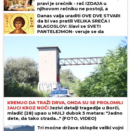
pravi je srećnik - reč IZDAJA u
njihovom rečniku ne postoji, a
VERNOST im je doživotna karakterna
Danas valja uraditi OVE DVE STVARI
crta
da bi vas pratili VELIKA SREĆA I
BLAGOSLOV: Slavi se SVETI
PANTELEJMON- veruje se da
NJEGOVE MOŠTI imaju isceljiteljske
moći
KRENUO DA TRAŽI DRVA, ONDA SU SE PROLOMILI
JAUCI KROZ NOĆ!
Jezivi detalji tragedije u Borči,
mladić (28) upao u MULJ dubok 5 metara: "Jadno
dete, da tako strada..." (FOTO, VIDEO)
Tri moćne države sklopile veliki vojni