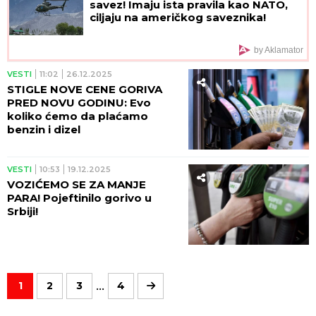
savez! Imaju ista pravila kao NATO,
ciljaju na američkog saveznika!
by Aklamator
VESTI
11:02
26.12.2025
STIGLE NOVE CENE GORIVA
PRED NOVU GODINU: Evo
koliko ćemo da plaćamo
benzin i dizel
VESTI
10:53
19.12.2025
VOZIĆEMO SE ZA MANJE
PARA! Pojeftinilo gorivo u
Srbiji!
...
1
2
3
4