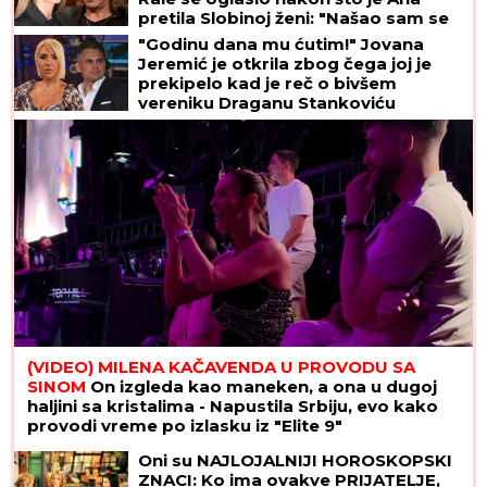
pretila Slobinoj ženi: "Našao sam se
između prijatelja i žene koju volim
"Godinu dana mu ćutim!" Jovana
najviše na svetu!"
Jeremić je otkrila zbog čega joj je
prekipelo kad je reč o bivšem
vereniku Draganu Stankoviću
(VIDEO) MILENA KAČAVENDA U PROVODU SA
SINOM
On izgleda kao maneken, a ona u dugoj
haljini sa kristalima - Napustila Srbiju, evo kako
provodi vreme po izlasku iz "Elite 9"
Oni su NAJLOJALNIJI HOROSKOPSKI
ZNACI: Ko ima ovakve PRIJATELJE,