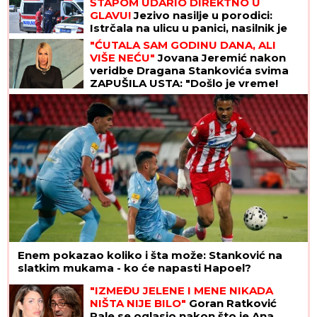
ŠTAPOM UDARIO DIREKTNO U
GLAVU!
Jezivo nasilje u porodici:
Istrčala na ulicu u panici, nasilnik je
stigao, prolaznici sprečili katastrofu
"ĆUTALA SAM GODINU DANA, ALI
VIŠE NEĆU"
Jovana Jeremić nakon
veridbe Dragana Stankovića svima
ZAPUŠILA USTA: "Došlo je vreme!
Niko me neće iskoristiti"
Enem pokazao koliko i šta može: Stanković na
slatkim mukama - ko će napasti Hapoel?
"IZMEĐU JELENE I MENE NIKADA
NIŠTA NIJE BILO"
Goran Ratković
Rale se oglasio nakon što je Ana