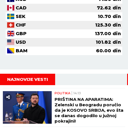
CAD
72.62
din
SEK
10.70
din
CHF
125.30
din
GBP
137.00
din
USD
101.82
din
BAM
60.00
din
NAJNOVIJE VESTI
POLITIKA
14:13
PRIŠTINA NA APARATIMA:
Zelenski u Beogradu poručio
da je KOSOVO SRBIJA, evo šta
se danas dogodilo u južnoj
pokrajini!