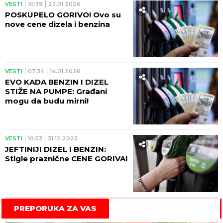
VESTI
10:39
23.01.2026
POSKUPELO GORIVO! Ovo su
nove cene dizela i benzina
VESTI
07:34
14.01.2026
EVO KADA BENZIN I DIZEL
STIŽE NA PUMPE: Građani
mogu da budu mirni!
VESTI
10:53
31.12.2025
JEFTINIJI DIZEL I BENZIN:
Stigle praznične CENE GORIVA!
PREPORUKA ZA VAS