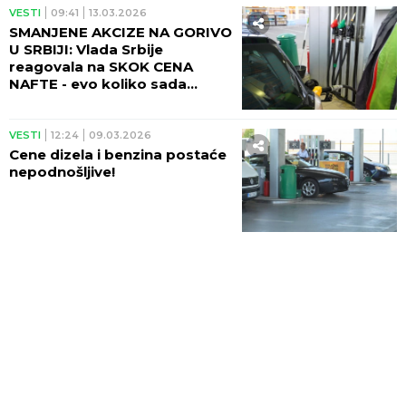
VESTI
09:41
13.03.2026
SMANJENE AKCIZE NA GORIVO
U SRBIJI: Vlada Srbije
reagovala na SKOK CENA
NAFTE - evo koliko sada
koštaju!
VESTI
12:24
09.03.2026
Cene dizela i benzina postaće
nepodnošljive!