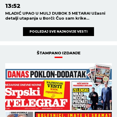
13:52
MLADIĆ UPAO U MULJ DUBOK 5 METARA! Užasni
detalji utapanja u Borči: Čuo sam krike...
POGLEDAJ SVE NAJNOVIJE VESTI
ŠTAMPANO IZDANJE