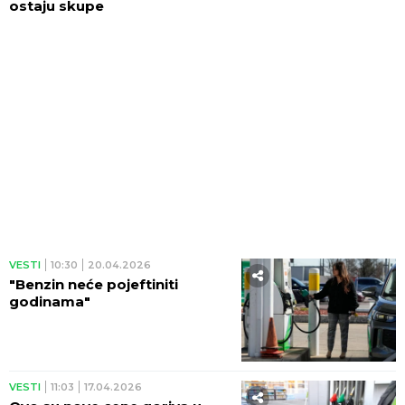
ostaju skupe
VESTI
10:30
20.04.2026
"Benzin neće pojeftiniti
godinama"
VESTI
11:03
17.04.2026