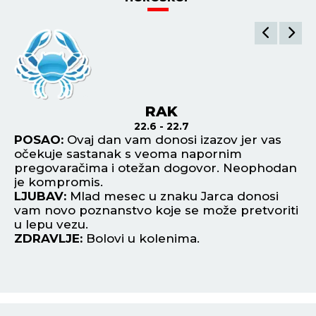
RAK
22.6 - 22.7
POSAO:
Ovaj dan vam donosi izazov jer vas
P
očekuje sastanak s veoma napornim
od
pregovaračima i otežan dogovor. Neophodan
be
je kompromis.
L
LJUBAV:
Mlad mesec u znaku Jarca donosi
po
vam novo poznanstvo koje se može pretvoriti
Pr
u lepu vezu.
Z
ZDRAVLJE:
Bolovi u kolenima.