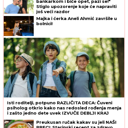
bankarkom i biće opet, pazi se!"
Stiglo upozorenje koje će napraviti
još veći razdor
Majka i ćerka Aneli Ahmić završile u
bolnici!
Isti roditelji, potpuno RAZLIČITA DECA: Čuveni
psiholog otkrio kako nas redosled rođenja menja
i zašto jedno dete uvek IZVUČE DEBLJI KRAJ
Preukusan ručak kakav su jeli NAŠI
PRECI: Starinski recept za zdravo