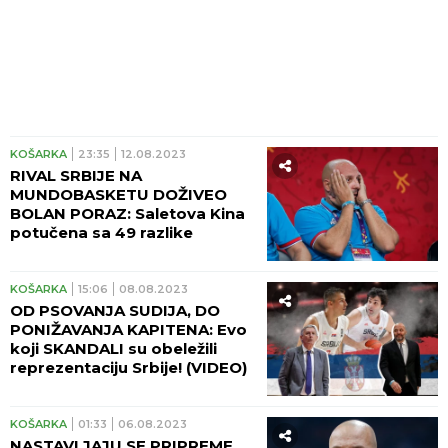
KOŠARKA
23:35
12.08.2023
RIVAL SRBIJE NA
MUNDOBASKETU DOŽIVEO
BOLAN PORAZ: Saletova Kina
potučena sa 49 razlike
KOŠARKA
15:06
08.08.2023
OD PSOVANJA SUDIJA, DO
PONIŽAVANJA KAPITENA: Evo
koji SKANDALI su obeležili
reprezentaciju Srbije! (VIDEO)
KOŠARKA
01:33
06.08.2023
NASTAVLJAJU SE PRIPREME