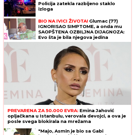
Policija zatekla razbijeno staklo
izloga
BIO NA IVICI ŽIVOTA!
Glumac (77)
IGNORISAO SIMPTOME, a onda mu
SAOPŠTENA OZBILJNA DIJAGNOZA:
Evo šta je bila njegova jedina
prednost!
PREVARENA ZA 50.000 EVRA:
Emina Jahović
opljačkana u Istanbulu, verovala devojci, a ova je
posle svega blokirala na mrežama
"Majo, Asmin je bio sa Gabi