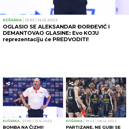
KOŠARKA
13:33
14.12.2023
OGLASIO SE ALEKSANDAR ĐORĐEVIĆ I
DEMANTOVAO GLASINE: Evo KOJU
reprezentaciju će PREDVODITI!
KOŠARKA
21:00
13.12.2023
KOŠARKA
19:22
06.12.2023
BOMBA NA ČIZMI!
PARTIZANE, NE GUBI SE