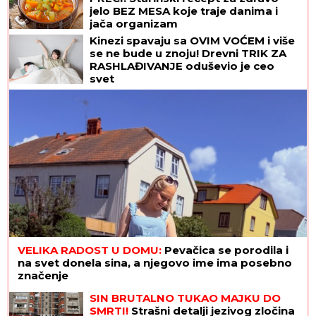
jelo BEZ MESA koje traje danima i
jača organizam
Kinezi spavaju sa OVIM VOĆEM i više
se ne bude u znoju! Drevni TRIK ZA
RASHLAĐIVANJE oduševio je ceo
svet
VELIKA RADOST U DOMU:
Pevačica se porodila i
na svet donela sina, a njegovo ime ima posebno
značenje
SIN BRUTALNO TUKAO MAJKU DO
SMRTI!
Strašni detalji jezivog zločina