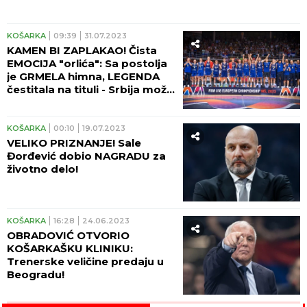
KOŠARKA
09:39
31.07.2023
KAMEN BI ZAPLAKAO! Čista
EMOCIJA "orlića": Sa postolja
je GRMELA himna, LEGENDA
čestitala na tituli - Srbija može
da bude PONOSNA! (VIDEO)
KOŠARKA
00:10
19.07.2023
VELIKO PRIZNANJE! Sale
Đorđević dobio NAGRADU za
životno delo!
KOŠARKA
16:28
24.06.2023
OBRADOVIĆ OTVORIO
KOŠARKAŠKU KLINIKU:
Trenerske veličine predaju u
Beogradu!