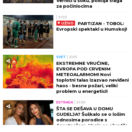
Vernici u šoku, policija traga
za počiniocima
21:02
PARTIZAN - TOBOL:
UŽIVO
Evropski spektakl u Humskoj!
SVET
21:01
EKSTREMNE VRUĆINE,
EVROPA POD CRVENIM
METEOALARMOM! Novi
toplotni talas izazvao neviđeni
haos - besne požari, veliki
problem u energetici!
ESTRADA
21:00
ŠTA SE DEŠAVA U DOMU
GUDELJA? Šuškalo se o lošim
odnosima porodice s
Anastasijom, Vanja se obratila
malom Ilijanu: AKO JE DETE