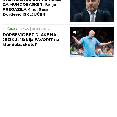
ZA MUNDOBASKET: Italija
PREGAZILA Kinu, Saša
Đorđević ISKLJUČEN!
KOŠARKA
23:45
01.08.2023
ĐORĐEVIĆ BEZ DLAKE NA
JEZIKU: "Srbija FAVORIT na
Mundobasketu!"