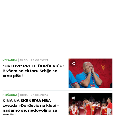
KOŠARKA
19:50
25.08.2023
"ORLOVI" PRETE ĐORĐEVIĆU:
Bivšem selektoru Srbije se
crno piše!
KOŠARKA
08:15
23.08.2023
KINA NA SKENERU: NBA
zvezda i Đorđević na klupi -
nadamo se, nedovoljno za