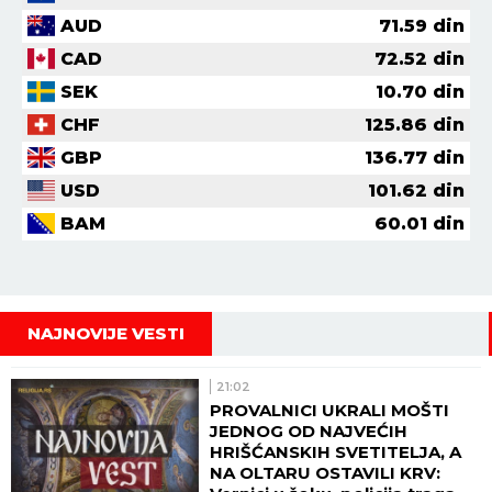
AUD
71.59
din
CAD
72.52
din
SEK
10.70
din
CHF
125.86
din
GBP
136.77
din
USD
101.62
din
BAM
60.01
din
NAJNOVIJE VESTI
21:02
PROVALNICI UKRALI MOŠTI
JEDNOG OD NAJVEĆIH
HRIŠĆANSKIH SVETITELJA, A
NA OLTARU OSTAVILI KRV: