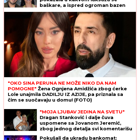
baškare, a ispred ogroman bazen
"OKO SINA PERUNA NE MOŽE NIKO DA NAM
POMOGNE"
Žena Ognjena Amidžića zbog ćerke
Lole unajmila DADILJU IZ AZIJE, pa priznala sa
čim se suočavaju u domu! (FOTO)
"MOJA LJUBAV JEDINA NA SVETU"
Dragan Stanković i dalje čuva
uspomene sa Jovanom Jeremić,
zbog jednog detalja svi komentarišu
da je nije preboleo
Pokušali da ukradu bankomat: