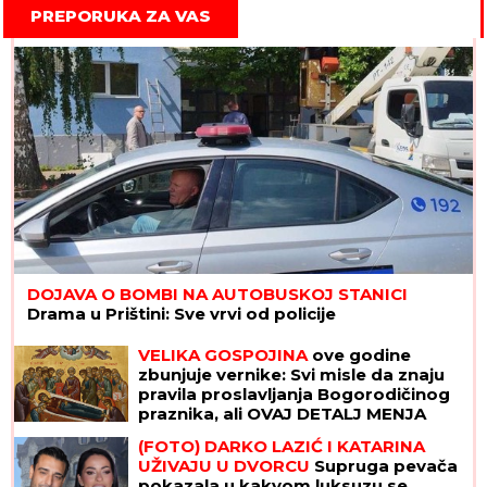
PREPORUKA ZA VAS
DOJAVA O BOMBI NA AUTOBUSKOJ STANICI
Drama u Prištini: Sve vrvi od policije
VELIKA GOSPOJINA
ove godine
zbunjuje vernike: Svi misle da znaju
pravila proslavljanja Bogorodičinog
praznika, ali OVAJ DETALJ MENJA
SVE
(FOTO) DARKO LAZIĆ I KATARINA
UŽIVAJU U DVORCU
Supruga pevača
pokazala u kakvom luksuzu se