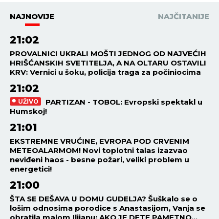
NAJNOVIJE
NAJČITANIJE
21:02
PROVALNICI UKRALI MOŠTI JEDNOG OD NAJVEĆIH
HRIŠĆANSKIH SVETITELJA, A NA OLTARU OSTAVILI
KRV: Vernici u šoku, policija traga za počiniocima
21:02
PARTIZAN - TOBOL: Evropski spektakl u
UŽIVO
Humskoj!
21:01
EKSTREMNE VRUĆINE, EVROPA POD CRVENIM
METEOALARMOM! Novi toplotni talas izazvao
neviđeni haos - besne požari, veliki problem u
energetici!
21:00
ŠTA SE DEŠAVA U DOMU GUDELJA? Šuškalo se o
lošim odnosima porodice s Anastasijom, Vanja se
obratila malom Ilijanu: AKO JE DETE PAMETNO...