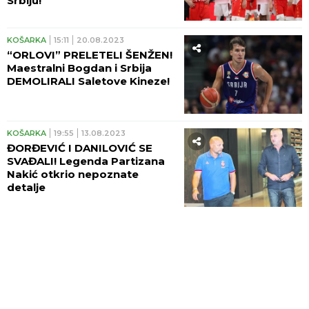
Srbiju!
KOŠARKA
15:11
20.08.2023
“ORLOVI” PRELETELI ŠENŽEN!
Maestralni Bogdan i Srbija
DEMOLIRALI Saletove Kineze!
KOŠARKA
19:55
13.08.2023
ĐORĐEVIĆ I DANILOVIĆ SE
SVAĐALI! Legenda Partizana
Nakić otkrio nepoznate
detalje