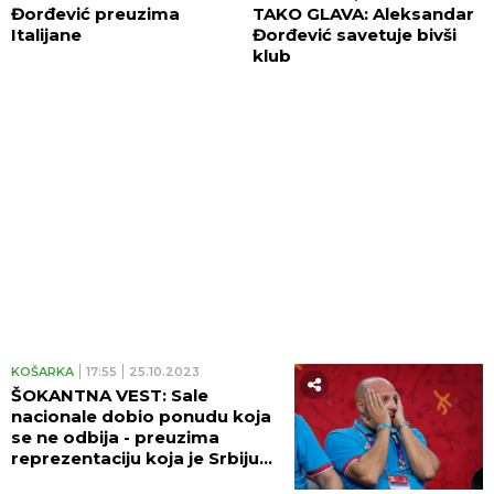
Đorđević preuzima
TAKO GLAVA: Aleksandar
Italijane
Đorđević savetuje bivši
klub
KOŠARKA
17:55
25.10.2023
ŠOKANTNA VEST: Sale
nacionale dobio ponudu koja
se ne odbija - preuzima
reprezentaciju koja je Srbiju
zavila u crno!