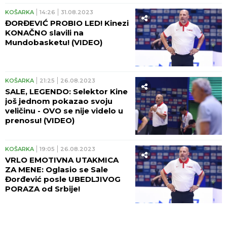
KOŠARKA
14:26
31.08.2023
ĐORĐEVIĆ PROBIO LED! Kinezi
KONAČNO slavili na
Mundobasketu! (VIDEO)
KOŠARKA
21:25
26.08.2023
SALE, LEGENDO: Selektor Kine
još jednom pokazao svoju
veličinu - OVO se nije videlo u
prenosu! (VIDEO)
KOŠARKA
19:05
26.08.2023
VRLO EMOTIVNA UTAKMICA
ZA MENE: Oglasio se Sale
Đorđević posle UBEDLJIVOG
PORAZA od Srbije!