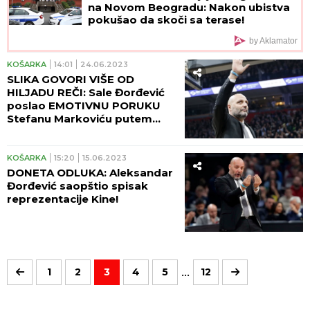
na Novom Beogradu: Nakon ubistva
pokušao da skoči sa terase!
by Aklamator
KOŠARKA
14:01
24.06.2023
SLIKA GOVORI VIŠE OD
HILJADU REČI: Sale Đorđević
poslao EMOTIVNU PORUKU
Stefanu Markoviću putem
Tvitera! (FOTO)
KOŠARKA
15:20
15.06.2023
DONETA ODLUKA: Aleksandar
Đorđević saopštio spisak
reprezentacije Kine!
...
1
2
3
4
5
12