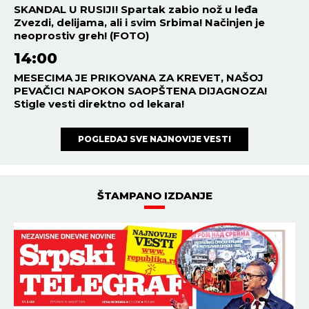
SKANDAL U RUSIJI! Spartak zabio nož u leđa
Zvezdi, delijama, ali i svim Srbima! Načinjen je
neoprostiv greh! (FOTO)
14:00
MESECIMA JE PRIKOVANA ZA KREVET, NAŠOJ
PEVAČICI NAPOKON SAOPŠTENA DIJAGNOZA!
Stigle vesti direktno od lekara!
POGLEDAJ SVE NAJNOVIJE VESTI
ŠTAMPANO IZDANJE