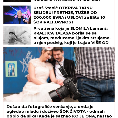
vidite spisak
Uroš Stanić OTKRIVA TAJNU
SELIDBU! PRETNJE, TUŽBE OD
200.000 EVRA i USLOVI za Elitu 10
ŠOKIRALI JAVNOST
Prva žena koja je SLOMILA Lamanš:
KRALJICA TALASA borila se sa
olujom, meduzama i jakim strujama,
a njen podvig, koji je trajao VIŠE OD
14 SATI, ušao je u istoriju
Došao da fotografiše venčanje, a onda je
ugledao mladu i doživeo ŠOK ŽIVOTA - odmah
odbio da slika! Kada je saznao KO JE ONA, nastao