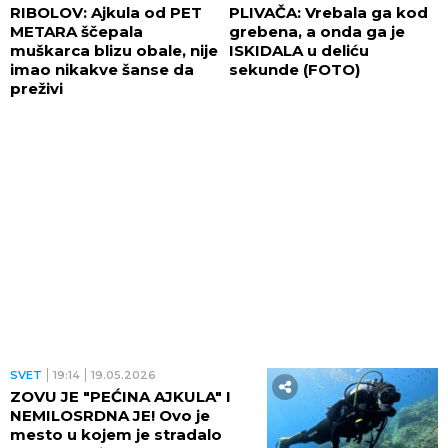
RIBOLOV: Ajkula od PET
PLIVAČA: Vrebala ga kod
METARA ščepala
grebena, a onda ga je
muškarca blizu obale, nije
ISKIDALA u deliću
imao nikakve šanse da
sekunde (FOTO)
preživi
SVET
19:14
19.05.2026
ZOVU JE "PEĆINA AJKULA" I
NEMILOSRDNA JE! Ovo je
mesto u kojem je stradalo