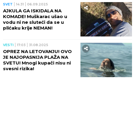
SVET
14:31
06.09.2025
AJKULA GA ISKIDALA NA
KOMADE! Muškarac ušao u
vodu ni ne sluteći da se u
plićaku krije NEMAN!
VESTI
17:03
31.08.2025
OPREZ NA LETOVANJU! OVO
JE NAJOPASNIJA PLAŽA NA
SVETU! Mnogi kupači nisu ni
svesni rizika!