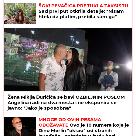
američku ambasadu"
ŠOK! PEVAČICA PRETUKLA TAKSISTU
Sad prvi put otkrila detalje: "Nisam
htela da platim, prebila sam ga"
Žena Mikija Đuričića se bavi OZBILJNIM POSLOM
Angelina radi na dva mesta i ne eksponira se
javno: "Jako je sposobna"
MNOGE OD OVIH PESAMA
OBOŽAVATE
Ovo je 10 numera koje je
Dino Merlin "ukrao" od stranih
izvođača - ostaćete u čudu kad