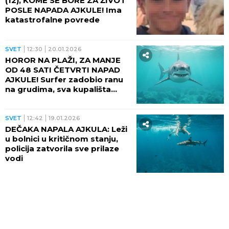
(12), KOME SE BORE ZA ŽIVOT
POSLE NAPADA AJKULE! Ima
katastrofalne povrede
SVET
12:30
20.01.2026
HOROR NA PLAŽI, ZA MANJE
OD 48 SATI ČETVRTI NAPAD
AJKULE! Surfer zadobio ranu
na grudima, sva kupališta
zatvorena (FOTO, VIDEO)
SVET
12:42
19.01.2026
DEČAKA NAPALA AJKULA: Leži
u bolnici u kritičnom stanju,
policija zatvorila sve prilaze
vodi