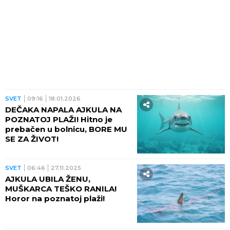
SVET
09:16
18.01.2026
DEČAKA NAPALA AJKULA NA
POZNATOJ PLAŽI! Hitno je
prebačen u bolnicu, BORE MU
SE ZA ŽIVOT!
SVET
06:46
27.11.2025
AJKULA UBILA ŽENU,
MUŠKARCA TEŠKO RANILA!
Horor na poznatoj plaži!