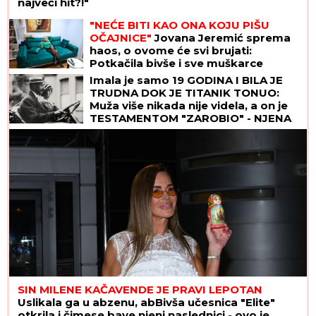
najveći hit?!"
"NEĆE BITI KAO ONA KOJU PIŠU
OČAJNICE"
Jovana Jeremić sprema
haos, o ovome će svi brujati:
Potkačila bivše i sve muškarce
Imala je samo 19 GODINA I BILA JE
TRUDNA DOK JE TITANIK TONUO:
Muža više nikada nije videla, a on je
TESTAMENTOM "ZAROBIO" - NJENA
TAJNA i danas ledi krv u žilama
SIN MILENE KAČAVENDE JE PRAVI LEPOTAN
Uslikala ga u abzenu, abBivša učesnica "Elite"
otkrila i čimese bave njeni naslednici - ovo je