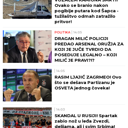
Ovako se branio nakon
pogibije putara kod Šapca -
tužilaštvo odmah zatražilo
pritvor!
POLITIKA
14:05
DRAGAN MILIĆ POLICIJI
PREDAO ARSENAL ORUŽJA ZA
KOJI JE JUČE TVRDIO DA
POSEDUJE LEGALNO – KOJI
MILIĆ JE PRAVI?!?
14:05
RASIM LJAJIĆ ZAGRMEO! Ovo
što se dešava Partizanu je
OSVETA jednog čoveka!
14:03
SKANDAL U RUSIJI! Spartak
zabio nož u leđa Zvezdi,
delijama, ali i svim Srbima!