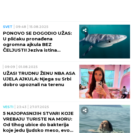
SVET
09:48
15.08.2025
PONOVO SE DOGODIO UŽAS:
U plićaku pronađena
ogromna ajkula BEZ
ČELJUSTI! Jeziva istina
isplivala je na površinu (FOTO)
09:09
01.08.2025
UŽAS! TRUDNU ŽENU NBA ASA
UJELA AJKULA: Njega su Srbi
dobro upoznali na terenu
VESTI
23:43
27.07.2025
5 NAJOPASNIJIH STVARI KOJE
VREBAJU TURISTE NA MORU:
Od tihog ubice do bakterija
koje jedu ljudsko meso, evo