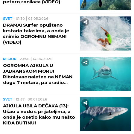
petoro ronilaca (VIDEO)
SVET
01:30
03.05.2026
DRAMA! Surfer opušteno
krstario talasima, a onda je
snimio OGROMNU NEMAN!
(VIDEO)
REGION
23:56
14.04.2026
OGROMNA AJKULA U
JADRANSKOM MORU!
Ribolovac naleteo na NEMAN
dugu 7 metara, pa uradio
nešto potpuno ludo: Mislio je
da je delfin, a onda se suočio
sa GRDOSIJOM! (VIDEO)
SVET
12:37
30.01.2026
AJKULA UBILA DEČAKA (13):
Ušao u vodu s prijateljima, a
onda je osetio kako mu nešto
KIDA BUTINU!