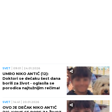
SVET
09:01
24.01.2026
UMRO NIKO ANTIĆ (12):
Doktori se dečaku šest dana
borili za život - oglasila se
porodica najtužnijim rečima!
SVET
14:41
20.01.2026
OVO JE DEČAK NIKO ANTIĆ