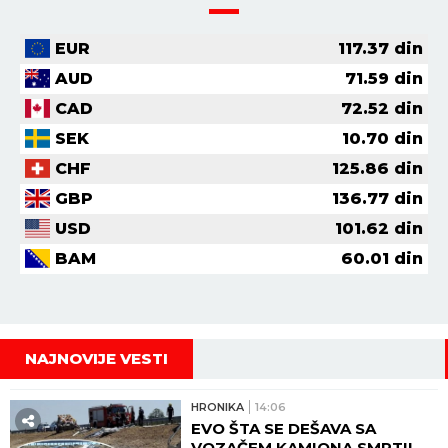
EUR
117.37
din
AUD
71.59
din
CAD
72.52
din
SEK
10.70
din
CHF
125.86
din
GBP
136.77
din
USD
101.62
din
BAM
60.01
din
NAJNOVIJE VESTI
HRONIKA
14:06
EVO ŠTA SE DEŠAVA SA
VOZAČEM KAMIONA SMRTI!