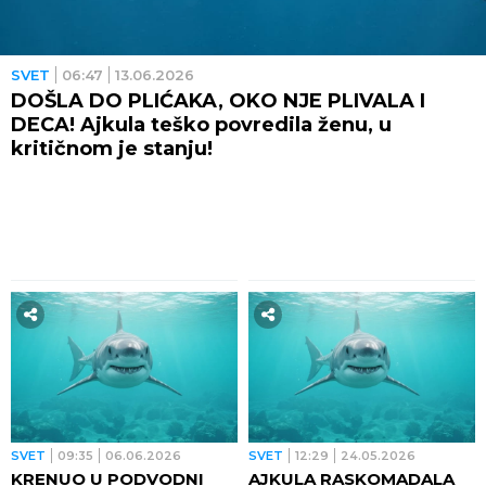
SVET
06:47
13.06.2026
DOŠLA DO PLIĆAKA, OKO NJE PLIVALA I
DECA! Ajkula teško povredila ženu, u
kritičnom je stanju!
SVET
09:35
06.06.2026
SVET
12:29
24.05.2026
KRENUO U PODVODNI
AJKULA RASKOMADALA