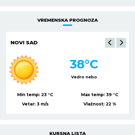
VREMENSKA PROGNOZA
NIŠ
36
°C
Mestimično oblačno
Min temp:
21
°C
Max temp:
37
°C
Vetar:
4
m/s
Vlažnost:
21
%
KURSNA LISTA