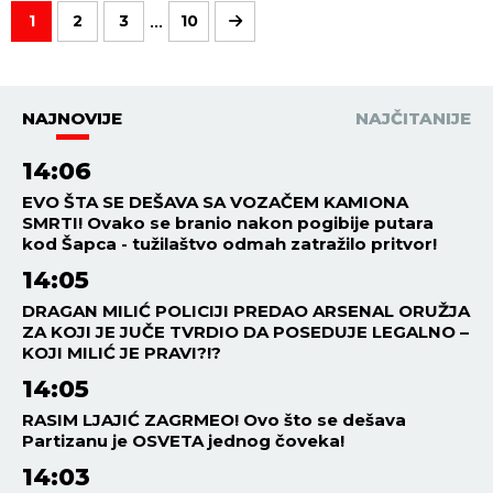
...
1
2
3
10
NAJNOVIJE
NAJČITANIJE
14:06
EVO ŠTA SE DEŠAVA SA VOZAČEM KAMIONA
SMRTI! Ovako se branio nakon pogibije putara
kod Šapca - tužilaštvo odmah zatražilo pritvor!
14:05
DRAGAN MILIĆ POLICIJI PREDAO ARSENAL ORUŽJA
ZA KOJI JE JUČE TVRDIO DA POSEDUJE LEGALNO –
KOJI MILIĆ JE PRAVI?!?
14:05
RASIM LJAJIĆ ZAGRMEO! Ovo što se dešava
Partizanu je OSVETA jednog čoveka!
14:03