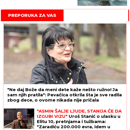
šta vas zaista čeka u vodi
PREPORUKA ZA VAS
"Ne daj Bože da meni dete kaže nešto ružno! Ja
sam njih pratila": Pevačica otkrila šta je sve radila
zbog dece, o ovome nikada nije pričala
"ASMIN ŠALJE LJUDE, STANIJA ĆE DA
IZGUBI VIZU"
Uroš Stanić o ulasku u
Elitu 10, pretnjama i tužbama:
"Zaradiću 200.000 evra, idem u