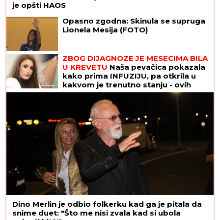
je opšti HAOS
Opasno zgodna: Skinula se supruga
Lionela Mesija (FOTO)
ZBOG DIJAGNOZE JE MESECIMA BILA
U KREVETU
Naša pevačica pokazala
kako prima INFUZIJU, pa otkrila u
kakvom je trenutno stanju - ovih
dana prodaje i kuću
Dino Merlin je odbio folkerku kad ga je pitala da
snime duet: "Što me nisi zvala kad si ubola