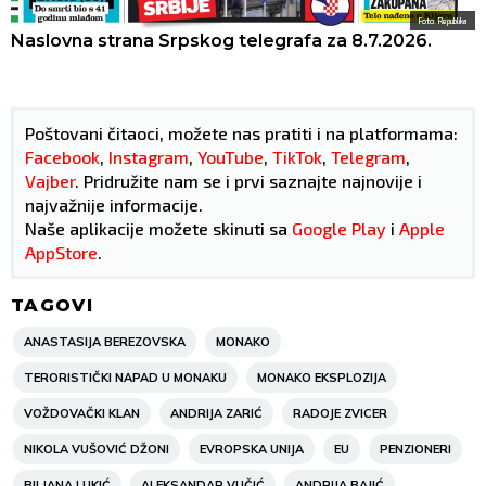
Foto: Republika
Naslovna strana Srpskog telegrafa za 8.7.2026.
Poštovani čitaoci, možete nas pratiti i na platformama:
Facebook
,
Instagram
,
YouTube
,
TikTok
,
Telegram
,
Vajber
. Pridružite nam se i prvi saznajte najnovije i
najvažnije informacije.
Naše aplikacije možete skinuti sa
Google Play
i
Apple
AppStore
.
TAGOVI
ANASTASIJA BEREZOVSKA
MONAKO
TERORISTIČKI NAPAD U MONAKU
MONAKO EKSPLOZIJA
VOŽDOVAČKI KLAN
ANDRIJA ZARIĆ
RADOJE ZVICER
NIKOLA VUŠOVIĆ DŽONI
EVROPSKA UNIJA
EU
PENZIONERI
BILJANA LUKIĆ
ALEKSANDAR VUČIĆ
ANDRIJA BAJIĆ