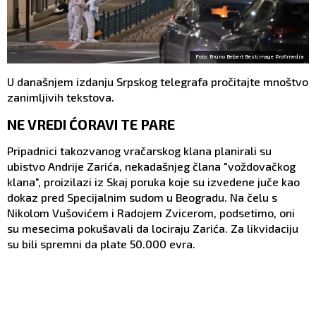
Foto: Bruno Bebert Bestimage Profimedia
U današnjem izdanju Srpskog telegrafa pročitajte mnoštvo
zanimljivih tekstova.
NE VREDI ĆORAVI TE PARE
Pripadnici takozvanog vračarskog klana planirali su
ubistvo Andrije Zarića, nekadašnjeg člana "voždovačkog
klana", proizilazi iz Skaj poruka koje su izvedene juče kao
dokaz pred Specijalnim sudom u Beogradu. Na čelu s
Nikolom Vušovićem i Radojem Zvicerom, podsetimo, oni
su mesecima pokušavali da lociraju Zarića. Za likvidaciju
su bili spremni da plate 50.000 evra.