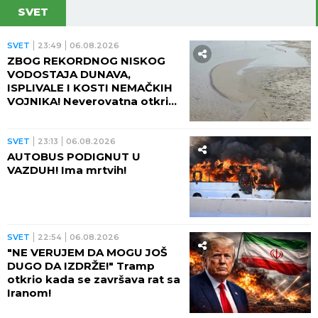
SVET
SVET
23:49
06.08.2026
ZBOG REKORDNOG NISKOG
VODOSTAJA DUNAVA,
ISPLIVALE I KOSTI NEMAČKIH
VOJNIKA! Neverovatna otkrića
ređaju se jedno za drugim -
pored njih motocikl Vermahta!
SVET
23:13
06.08.2026
AUTOBUS PODIGNUT U
VAZDUH! Ima mrtvih!
SVET
22:54
06.08.2026
"NE VERUJEM DA MOGU JOŠ
DUGO DA IZDRŽE!" Tramp
otkrio kada se završava rat sa
Iranom!