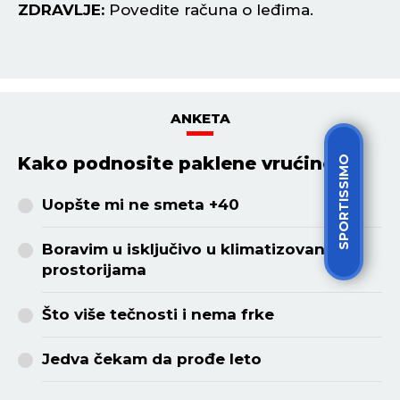
ZDRAVLJE:
Povedite računa o leđima.
fl
Z
ANKETA
Kako podnosite paklene vrućine?
SPORTISSIMO
Uopšte mi ne smeta +40
Boravim u isključivo u klimatizovanim
prostorijama
Što više tečnosti i nema frke
Jedva čekam da prođe leto