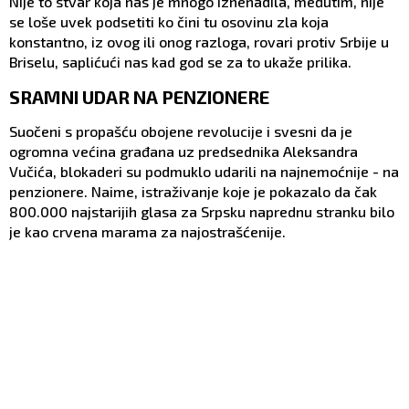
Nije to stvar koja nas je mnogo iznenadila, međutim, nije
putu preobraćenja
se loše uvek podsetiti ko čini tu osovinu zla koja
konstantno, iz ovog ili onog razloga, rovari protiv Srbije u
Briselu, saplićući nas kad god se za to ukaže prilika.
SRAMNI UDAR NA PENZIONERE
Suočeni s propašću obojene revolucije i svesni da je
ogromna većina građana uz predsednika Aleksandra
Vučića, blokaderi su podmuklo udarili na najnemoćnije - na
penzionere. Naime, istraživanje koje je pokazalo da čak
800.000 najstarijih glasa za Srpsku naprednu stranku bilo
je kao crvena marama za najostrašćenije.