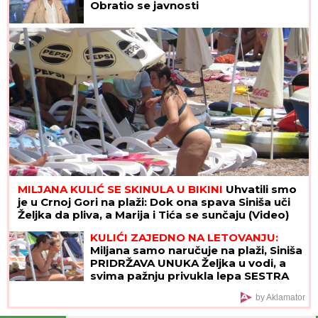
Obratio se javnosti
MILJANA KULIĆ SE SKINULA U BIKINI
Uhvatili smo
je u Crnoj Gori na plaži: Dok ona spava Siniša uči
Željka da pliva, a Marija i Tića se sunčaju (Video)
KULIĆI ZAJEDNO NA LETOVANJU:
Miljana samo naručuje na plaži, Siniša
PRIDRŽAVA UNUKA Željka u vodi, a
svima pažnju privukla lepa SESTRA
Tijana (VIDEO)
by Aklamator