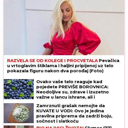
RAZVELA SE OD KOLEGE I PROCVETALA
Pevačica
u vrtoglavim štiklama i haljini pripijenoj uz telo
pokazala figuru nakon dva porođaj (Foto)
Ovako vaše telo reaguje kad
pojedete PREVIŠE BOROVNICA:
Neodoljive su, zdrave i izuzetno
važne u lancu ishrane, ali i
superhrana IMA SVOJE MANE
Zamrznuti grašak nemojte da
KUVATE U VODI: Ovo je jedina
pravilna priprema da zadrži boju,
sočnost i slatkoću
BIO NA IVICI ŽIVOTA!
Glumac (77)