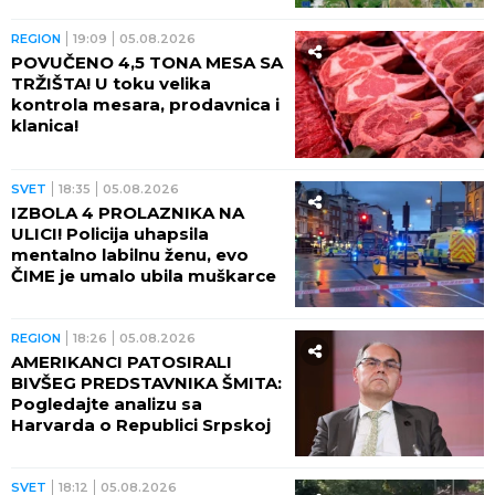
REGION
19:09
05.08.2026
POVUČENO 4,5 TONA MESA SA
TRŽIŠTA! U toku velika
kontrola mesara, prodavnica i
klanica!
SVET
18:35
05.08.2026
IZBOLA 4 PROLAZNIKA NA
ULICI! Policija uhapsila
mentalno labilnu ženu, evo
ČIME je umalo ubila muškarce
REGION
18:26
05.08.2026
AMERIKANCI PATOSIRALI
BIVŠEG PREDSTAVNIKA ŠMITA:
Pogledajte analizu sa
Harvarda o Republici Srpskoj
SVET
18:12
05.08.2026