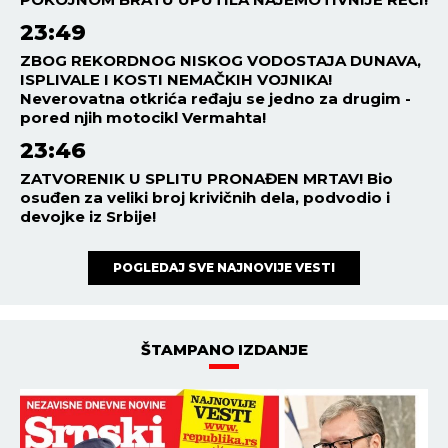
23:49
ZBOG REKORDNOG NISKOG VODOSTAJA DUNAVA,
ISPLIVALE I KOSTI NEMAČKIH VOJNIKA!
Neverovatna otkrića ređaju se jedno za drugim -
pored njih motocikl Vermahta!
23:46
ZATVORENIK U SPLITU PRONAĐEN MRTAV! Bio
osuđen za veliki broj krivičnih dela, podvodio i
devojke iz Srbije!
POGLEDAJ SVE NAJNOVIJE VESTI
ŠTAMPANO IZDANJE