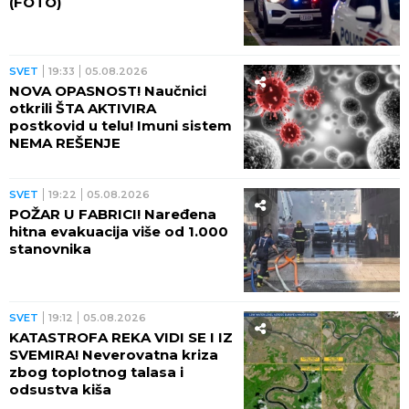
(FOTO)
SVET
19:33
05.08.2026
NOVA OPASNOST! Naučnici
otkrili ŠTA AKTIVIRA
postkovid u telu! Imuni sistem
NEMA REŠENJE
SVET
19:22
05.08.2026
POŽAR U FABRICI! Naređena
hitna evakuacija više od 1.000
stanovnika
SVET
19:12
05.08.2026
KATASTROFA REKA VIDI SE I IZ
SVEMIRA! Neverovatna kriza
zbog toplotnog talasa i
odsustva kiša