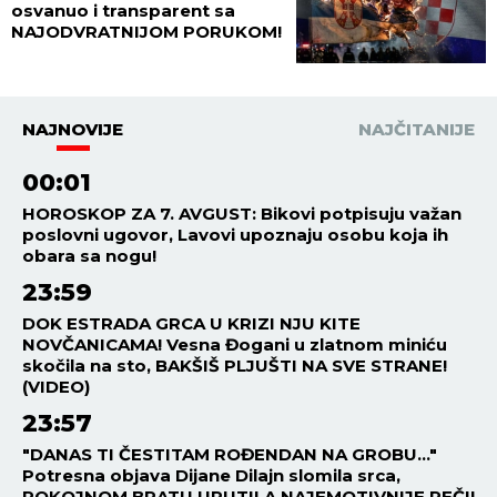
osvanuo i transparent sa
NAJODVRATNIJOM PORUKOM!
NAJNOVIJE
NAJČITANIJE
00:01
HOROSKOP ZA 7. AVGUST: Bikovi potpisuju važan
poslovni ugovor, Lavovi upoznaju osobu koja ih
obara sa nogu!
23:59
DOK ESTRADA GRCA U KRIZI NJU KITE
NOVČANICAMA! Vesna Đogani u zlatnom miniću
skočila na sto, BAKŠIŠ PLJUŠTI NA SVE STRANE!
(VIDEO)
23:57
"DANAS TI ČESTITAM ROĐENDAN NA GROBU..."
Potresna objava Dijane Dilajn slomila srca,
POKOJNOM BRATU UPUTILA NAJEMOTIVNIJE REČI!