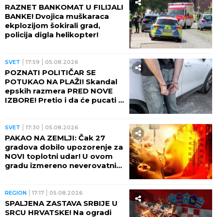
RAZNET BANKOMAT U FILIJALI
BANKE! Dvojica muškaraca
ekplozijom šokirali grad,
policija digla helikopter!
SVET
17:59
05.08.2026
POZNATI POLITIČAR SE
POTUKAO NA PLAŽI! Skandal
epskih razmera PRED NOVE
IZBORE! Pretio i da će pucati u
suprugu drugog muškarca
(VIDEO)
SVET
17:30
05.08.2026
PAKAO NA ZEMLJI: Čak 27
gradova dobilo upozorenje za
NOVI toplotni udar! U ovom
gradu izmereno neverovatnih
75 STEPENI NA ASFALTU!
REGION
17:17
05.08.2026
SPALJENA ZASTAVA SRBIJE U
SRCU HRVATSKE! Na ogradi