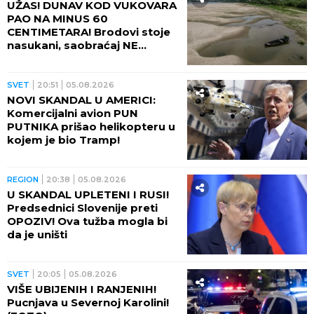
UŽAS! DUNAV KOD VUKOVARA
PAO NA MINUS 60
CENTIMETARA! Brodovi stoje
nasukani, saobraćaj NE
POSTOJI
SVET
20:51
05.08.2026
NOVI SKANDAL U AMERICI:
Komercijalni avion PUN
PUTNIKA prišao helikopteru u
kojem je bio Tramp!
REGION
20:38
05.08.2026
U SKANDAL UPLETENI I RUSI!
Predsednici Slovenije preti
OPOZIV! Ova tužba mogla bi
da je uništi
SVET
20:05
05.08.2026
VIŠE UBIJENIH I RANJENIH!
Pucnjava u Severnoj Karolini!