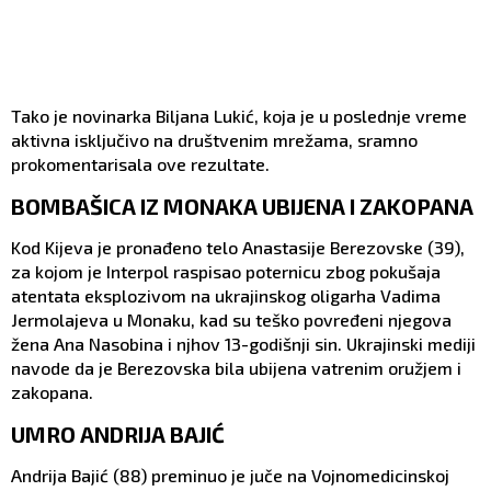
Tako je novinarka Biljana Lukić, koja je u poslednje vreme
aktivna isključivo na društvenim mrežama, sramno
prokomentarisala ove rezultate.
BOMBAŠICA IZ MONAKA UBIJENA I ZAKOPANA
Kod Kijeva je pronađeno telo Anastasije Berezovske (39),
za kojom je Interpol raspisao poternicu zbog pokušaja
atentata eksplozivom na ukrajinskog oligarha Vadima
Jermolajeva u Monaku, kad su teško povređeni njegova
žena Ana Nasobina i njhov 13-godišnji sin. Ukrajinski mediji
navode da je Berezovska bila ubijena vatrenim oružjem i
zakopana.
UMRO ANDRIJA BAJIĆ
Andrija Bajić (88) preminuo je juče na Vojnomedicinskoj