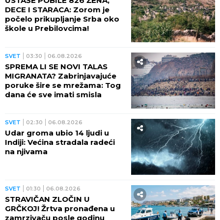
USTAŠE POBILE 826 ŽENA,
DECE I STARACA: Zorom je
počelo prikupljanje Srba oko
škole u Prebilovcima!
SVET
03:30
06.08.2026
SPREMA LI SE NOVI TALAS
MIGRANATA? Zabrinjavajuće
poruke šire se mrežama: Tog
dana će sve imati smisla
SVET
02:30
06.08.2026
Udar groma ubio 14 ljudi u
Indiji: Većina stradala radeći
na njivama
SVET
01:30
06.08.2026
STRAVIČAN ZLOČIN U
GRČKOJ! Žrtva pronađena u
zamrzivaču posle godinu