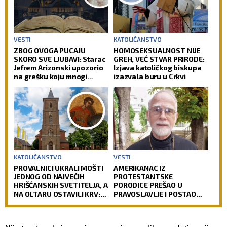
VESTI
KATOLIČANSTVO
ZBOG OVOGA PUCAJU
HOMOSEKSUALNOST NIJE
SKORO SVE LJUBAVI: Starac
GREH, VEĆ STVAR PRIRODE:
Jefrem Arizonski upozorio
Izjava katoličkog biskupa
na grešku koju mnogi
izazvala buru u Crkvi
prave
KATOLIČANSTVO
VESTI
PROVALNICI UKRALI MOŠTI
AMERIKANAC IZ
JEDNOG OD NAJVEĆIH
PROTESTANTSKE
HRIŠĆANSKIH SVETITELJA, A
PORODICE PREŠAO U
NA OLTARU OSTAVILI KRV:
PRAVOSLAVLJE I POSTAO
Vernici u šoku, policija
SVEŠTENIK: Jedan od
traga za počiniocima
najuglednijih teologa
današnjice govori o svom