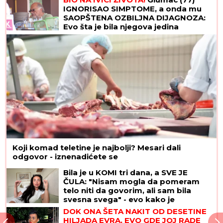
IGNORISAO SIMPTOME, a onda mu
SAOPŠTENA OZBILJNA DIJAGNOZA:
Evo šta je bila njegova jedina
prednost!
Koji komad teletine je najbolji? Mesari dali
odgovor - iznenadićete se
Bila je u KOMI tri dana, a SVE JE
ČULA: "Nisam mogla da pomeram
telo niti da govorim, ali sam bila
svesna svega" - evo kako je
dokazala svetu da je TERAPIJA NIJE
DOK ONA ŠETA NAKIT OD DESETINE
USPAVALA
HILJADA EVRA, EVO GDE JOJ RADE