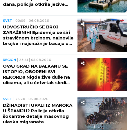
dana, policija otkrila jezive
okolnosti
SVET
00:09
06.08.2026
UDVOSTRUČIO SE BROJ
ZARAŽENIH! Epidemija se širi
stravičnom brzinom, najnovije
brojke i najsnažnije bacaju u
OČAJ
REGION
23:41
05.08.2026
OVAJ GRAD NA BALKANU SE
ISTOPIO, OBORENI SVI
REKORDI! Nigde žive duše na
ulicama, ali u četvrtak sledi
veliki preokret
SVET
23:20
05.08.2026
DŽIHADISTI UPALI IZ MAROKA
U ŠPANIJU? Policija otkrila
šokantne detalje masovnog
ulaska migranata