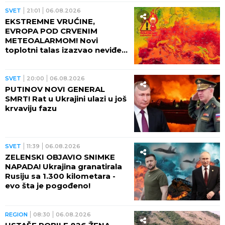
SVET
21:01
06.08.2026
EKSTREMNE VRUĆINE,
EVROPA POD CRVENIM
METEOALARMOM! Novi
toplotni talas izazvao neviđeni
haos - besne požari, veliki
problem u energetici!
SVET
20:00
06.08.2026
PUTINOV NOVI GENERAL
SMRT! Rat u Ukrajini ulazi u još
krvaviju fazu
SVET
11:39
06.08.2026
ZELENSKI OBJAVIO SNIMKE
NAPADA! Ukrajina granatirala
Rusiju sa 1.300 kilometara -
evo šta je pogođeno!
REGION
08:30
06.08.2026