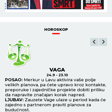
HOROSKOP
VAGA
24.9 - 23.10
ri
POSAO:
Merkur u Lavu aktivira vaše polje
P
velikih planova, pa ćete upravo kroz kontakte,
in
preporuke i zajedničke projekte dobiti priliku
gl
da napravite značajan korak napred.
re
LJUBAV:
Zauzete Vage ulaze u period kada će
L
zajedno s partnerom praviti planove za
će
u i
budućnost.
sv