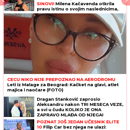
SINOVI!
Milena Kačavenda otkrila
pravu istinu o svojim naslednicima,
jedan je na primorju
CECU NIKO NIJE PREPOZNAO NA AERODROMU
Leti iz Malage za Beograd: Kačket na glavi, atlet
majica i naočare (FOTO)
Dragan Stanković zaprosio
Aleksandru nakon TRI MESECA VEZE,
a svi u čudu KOLIKO JE ONA
ZAPRAVO MLAĐA OD NJEGA!
POZNAT JOŠ JEDAN UČESNIK ELITE
10
Filip Car bez njega ne ulazi: