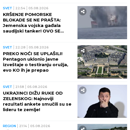
SVET
22:54
05.08.2026
KRŠENJE POMORSKE
BLOKADE SE NE PRAŠTA:
Jemenska vojska gađala
saudijski tanker! OVO SE
OPASNO ZAKUVALO
SVET
22:28
05.08.2026
PREKO NOĆI SE UPLAŠILI!
Pentagon uklonio javne
izveštaje o testiranju oružja,
evo KO ih je prepao
SVET
21:58
05.08.2026
UKRAJINCI DIŽU RUKE OD
ZELENSKOG: Najnoviji
rezultati ankete smučili su se
lideru te zemlje!
REGION
21:14
05.08.2026