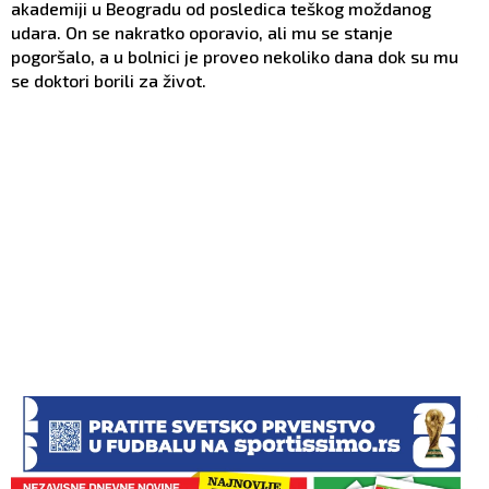
akademiji u Beogradu od posledica teškog moždanog
udara. On se nakratko oporavio, ali mu se stanje
pogoršalo, a u bolnici je proveo nekoliko dana dok su mu
se doktori borili za život.