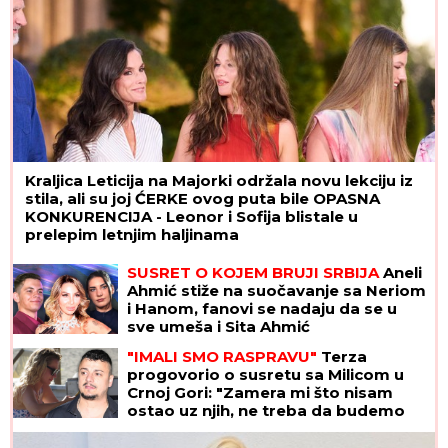
Kraljica Leticija na Majorki održala novu lekciju iz
stila, ali su joj ĆERKE ovog puta bile OPASNA
KONKURENCIJA - Leonor i Sofija blistale u
prelepim letnjim haljinama
SUSRET O KOJEM BRUJI SRBIJA
Aneli
Ahmić stiže na suočavanje sa Neriom
i Hanom, fanovi se nadaju da se u
sve umeša i Sita Ahmić
"IMALI SMO RASPRAVU"
Terza
progovorio o susretu sa Milicom u
Crnoj Gori: "Zamera mi što nisam
ostao uz njih, ne treba da budemo
Kulići" (VIDEO)