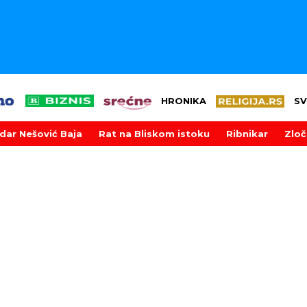
HRONIKA
SV
dar Nešović Baja
Rat na Bliskom istoku
Ribnikar
Zloč