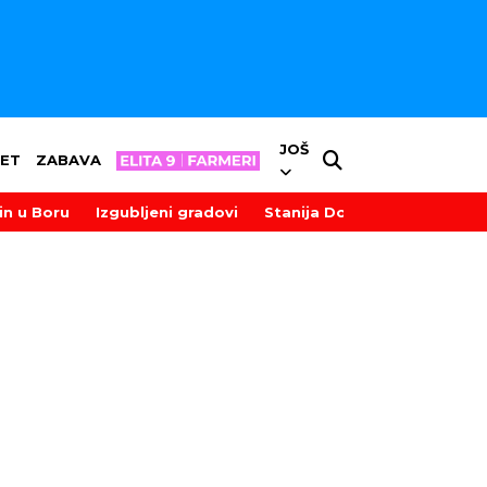
JOŠ
ET
ZABAVA
in u Boru
Izgubljeni gradovi
Stanija Dobrojević