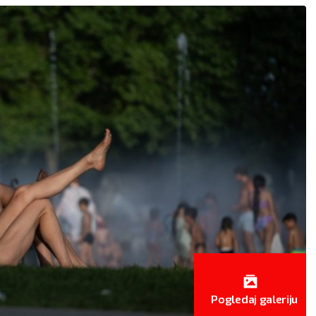
JARAC
VODOLIJ
21.12 - 21.1
21.1 - 19.2
AO:
Iskoristite naklonost
POSAO:
Danas je veoma
 uticajne osobe da
važno da dobro organizuj
gnete rezultate koji će
posao da biste stigli sve d
inuti visoko. Finansijski
završite na vreme i uživate
r period.
odmoru, koji ste i te kako
AV:
Slobodni Jarčevi
zaslužili.
s mogu upoznati
LJUBAV:
Sve više vas privl
nera na nekim
jedna zauzeta Devica, koja
anjima i u krugu
vama šalje pomešane
vnih saradnika.
signale. Ipak, dobro
stite se strastima.
razmislite šta želite od tog
Pogledaj galeriju
VLJE:
Odlično se
odnosa.