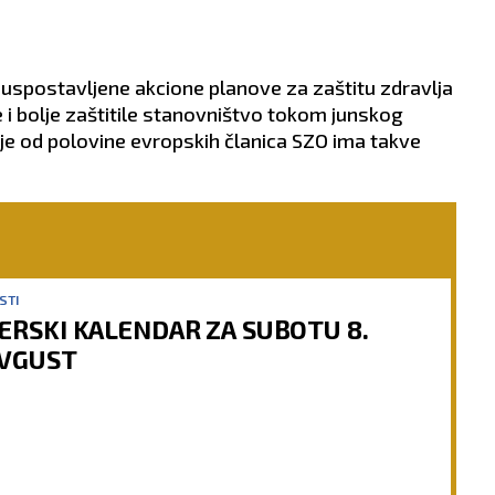
 uspostavljene akcione planove za zaštitu zdravlja
i bolje zaštitile stanovništvo tokom junskog
nje od polovine evropskih članica SZO ima takve
STI
ERSKI KALENDAR ZA SUBOTU 8.
VGUST