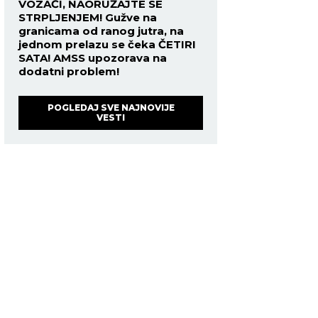
VOZAČI, NAORUŽAJTE SE
STRPLJENJEM! Gužve na
granicama od ranog jutra, na
jednom prelazu se čeka ČETIRI
SATA! AMSS upozorava na
dodatni problem!
POGLEDAJ SVE NAJNOVIJE
VESTI