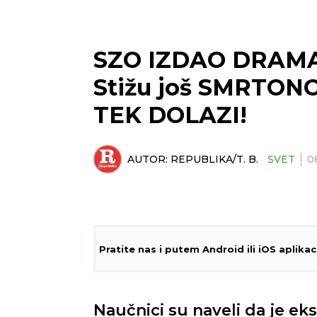
SZO IZDAO DRAM
Stižu još SMRTON
TEK DOLAZI!
AUTOR:
REPUBLIKA/T. B.
SVET
0
Pratite nas i putem Android ili iOS aplikac
Naučnici su naveli da je e