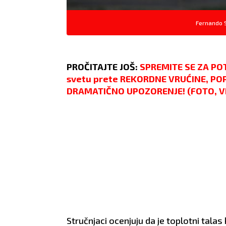
oseća
Fernando 
PROČITAJTE JOŠ:
SPREMITE SE ZA POT
svetu prete REKORDNE VRUĆINE, PO
DRAMATIČNO UPOZORENJE! (FOTO, V
Stručnjaci ocenjuju da je toplotni talas