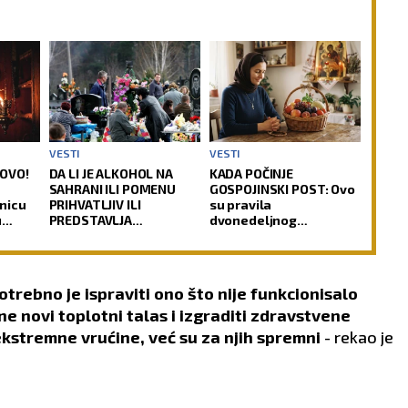
VESTI
VESTI
LOVO!
DA LI JE ALKOHOL NA
KADA POČINJE
SAHRANI ILI POMENU
GOSPOJINSKI POST: Ovo
nicu
PRIHVATLJIV ILI
su pravila
u
PREDSTAVLJA
dvonedeljnog
NEPOŠTOVANJE PREMA
uzdržanja pred jedan
DUŠI POKOJNIKA: Crkva
od najvećih praznika
ima jasan odgovor na
ovu dilemu
otrebno je ispraviti ono što nije funkcionisalo
ne novi toplotni talas i izgraditi zdravstvene
ekstremne vrućine, već su za njih spremni
- rekao je