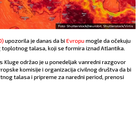
Foto: Shutterstock/neurobit, Shutterstock/Virtis
O)
upozorila je danas da bi
Evropu
mogle da očekuju
toplotnog talasa, koji se formira iznad Atlantika.
s Kluge održao je u ponedeljak vanredni razgovor
opske komisije i organizacija civilnog društva da bi
nog talasa i pripreme za naredni period, prenosi