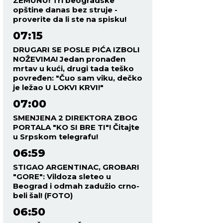
ZEMUNU! Tri beogradske
opštine danas bez struje -
proverite da li ste na spisku!
07:15
DRUGARI SE POSLE PIĆA IZBOLI
NOŽEVIMA! Jedan pronađen
mrtav u kući, drugi tada teško
povređen: "Čuo sam viku, dečko
je ležao U LOKVI KRVI!"
07:00
SMENJENA 2 DIREKTORA ZBOG
PORTALA "KO SI BRE TI"! Čitajte
u Srpskom telegrafu!
06:59
STIGAO ARGENTINAC, GROBARI
"GORE": Vildoza sleteo u
Beograd i odmah zadužio crno-
beli šal! (FOTO)
06:50