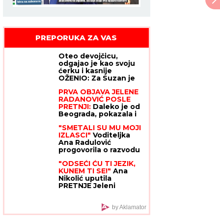
PREPORUKA ZA VAS
Oteo devojčicu,
odgajao je kao svoju
ćerku i kasnije
OŽENIO: Za Suzan je
godinama tragala cela
PRVA OBJAVA JELENE
Amerika,
RADANOVIĆ POSLE
MONSTRUOZAN
PRETNJI:
Daleko je od
ZLOČIN otkriven tek
Beograda, pokazala i
decenijama kasnije
gde se tačno nalazi i
"SMETALI SU MU MOJI
sa kim
IZLASCI"
Voditeljka
Ana Radulović
progovorila o razvodu
od pevača Mirčeta
"ODSEĆI ĆU TI JEZIK,
Radulovića
KUNEM TI SE!"
Ana
Nikolić uputila
PRETNJE Jeleni
Radanović zbog
Raleta: "Izvlačiće te iz
Drine i Morave,
by Aklamator
ku**etino raspala!"