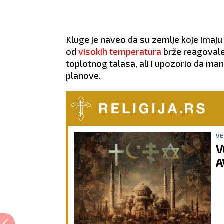
Kluge je naveo da su zemlje koje imaju
od
visokih temperatura
brže reagovale 
toplotnog talasa, ali i upozorio da ma
planove.
VE
V
A