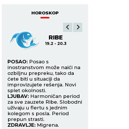
(VIDEO)
HOROSKOP
A
RIBE
O
19.2 - 20.3
21.3
POSAO:
Posao s
POSAO:
Moraćete 
ete
inostranstvom može naići na
poslovni put zbog 
a
ozbiljnu prepreku, tako da
razloga, a to se ne
 u
ćete biti u situaciji da
vašim poslodavci
improvizujete rešenja. Novi
Pripremite plan B.
splet okolnosti.
LJUBAV:
Danas va
ači
LJUBAV:
Harmoničan period
manji porodičan p
za sve zauzete Ribe. Slobodni
koji ćete morati s
uživaju u flertu s jednim
rešite. Slobodni O
kolegom s posla. Period
danas mogu upozn
prepun strasti.
zanimljivu Vodoliju
ZDRAVLJE:
Migrena.
ZDRAVLJE:
Solidn