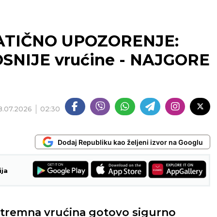
ATIČNO UPOZORENJE:
OSNIJE vrućine - NAJGORE
8.07.2026
02:30
Dodaj Republiku kao željeni izvor na Googlu
ija
kstremna vrućina gotovo sigurno