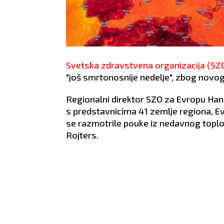
Svetska zdravstvena organizacija (SZ
"još smrtonosnije nedelje", zbog novog 
Regionalni direktor SZO za Evropu Han
s predstavnicima 41 zemlje regiona, Evr
se razmotrile pouke iz nedavnog toplot
Rojters.