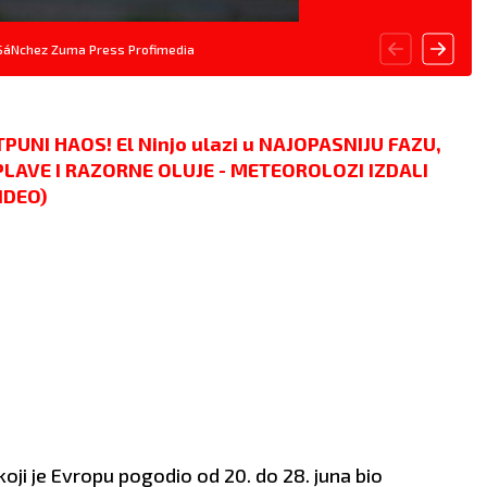
te.
ZDRAVLJE:
Loša cirkulacija
SáNchez Zuma Press Profimedia
PUNI HAOS! El Ninjo ulazi u NAJOPASNIJU FAZU,
PLAVE I RAZORNE OLUJE - METEOROLOZI IZDALI
IDEO)
 koji je Evropu pogodio od 20. do 28. juna bio