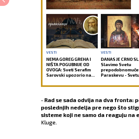
VESTI
VESTI
NEMA GOREG GREHA I
DANAS JE CRNO S
NIŠTA POGUBNIJE OD
Slavimo Svetu
OVOGA: Sveti Serafim
prepodobnomuče
Sarovski upozorio na
Paraskevu - Svet
zamku iz koje čovek
Petku Rimljanku
teško pronalazi izlaz
-
Rad se sada odvija na dva fronta: p
poslednjih nedelja pre nego što stig
sisteme koji ne samo da reaguju na 
Kluge.