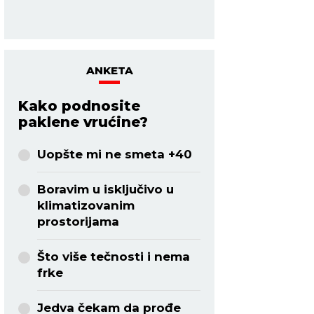
.
Fernando SáNchez Zuma Press Prof
ANKETA
Kako podnosite
paklene vrućine?
Uopšte mi ne smeta +40
Boravim u isključivo u
klimatizovanim
prostorijama
Što više tečnosti i nema
frke
Jedva čekam da prođe