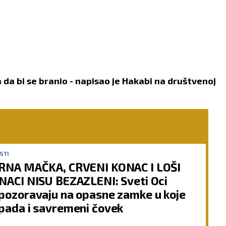
a da bi se branio - napisao je Hakabi na društvenoj
STI
RNA MAČKA, CRVENI KONAC I LOŠI
NACI NISU BEZAZLENI: Sveti Oci
pozoravaju na opasne zamke u koje
pada i savremeni čovek