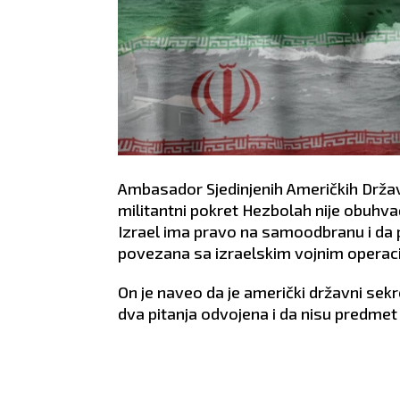
Ambasador Sjedinjenih Američkih Drža
militantni pokret Hezbolah nije obuhv
Izrael ima pravo na samoodbranu i da
povezana sa izraelskim vojnim operaci
On je naveo da je američki državni sek
dva pitanja odvojena i da nisu predmet