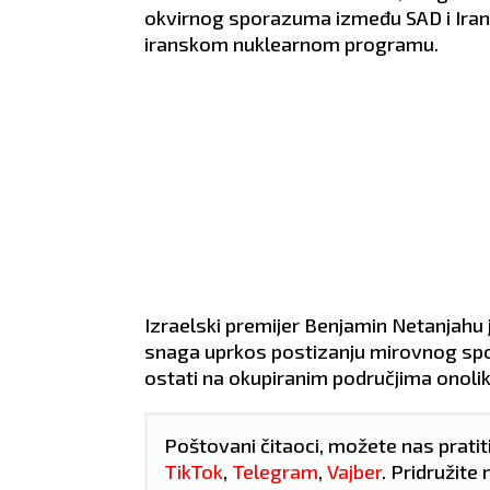
razumevanja za vas.
proši
okvirnog sporazuma između SAD i Irana
še se
ZDRAVLJE:
Alergija.
ZDRA
iranskom nuklearnom programu.
Izraelski premijer Benjamin Netanjahu
snaga uprkos postizanju mirovnog spo
ostati na okupiranim područjima onoli
Poštovani čitaoci, možete nas pratit
TikTok
,
Telegram
,
Vajber
. Pridružite 