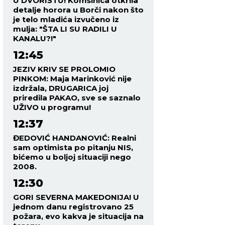
U DVORIŠTU! Komšinica otkrila
detalje horora u Borči nakon što
je telo mladića izvučeno iz
mulja: "ŠTA LI SU RADILI U
KANALU?!"
12:45
JEZIV KRIV SE PROLOMIO
PINKOM: Maja Marinković nije
izdržala, DRUGARICA joj
priredila PAKAO, sve se saznalo
UŽIVO u programu!
12:37
ĐEDOVIĆ HANDANOVIĆ: Realni
sam optimista po pitanju NIS,
bićemo u boljoj situaciji nego
2008.
12:30
GORI SEVERNA MAKEDONIJA! U
jednom danu registrovano 25
požara, evo kakva je situacija na