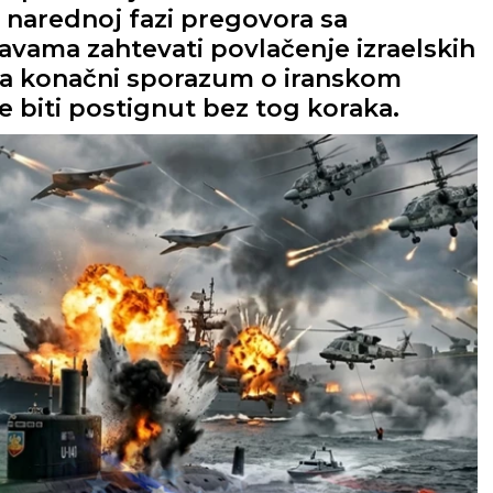
 narednoj fazi pregovora sa
vama zahtevati povlačenje izraelskih
 da konačni sporazum o iranskom
biti postignut bez tog koraka.