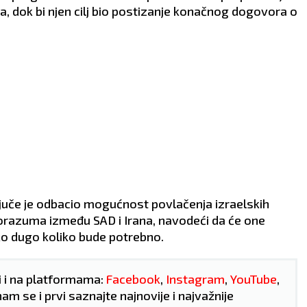
renju porodice.
partnerom.
, dok bi njen cilj bio postizanje konačnog dogovora o
VLJE:
Zubobolja.
ZDRAVLJE:
Odlično.
 juče je odbacio mogućnost povlačenja izraelskih
razuma između SAD i Irana, navodeći da će one
ko dugo koliko bude potrebno.
i i na platformama:
Facebook
,
Instagram
,
YouTube
,
nam se i prvi saznajte najnovije i najvažnije