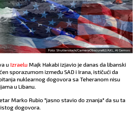
Foto: Shutterstock/CameraObscura82/AXL, AI Gemini
va u
Izraelu
Majk Hakabi izjavio je danas da libanski
aćen sporazumom između SAD i Irana, ističući da
 pitanja nuklearnog dogovora sa Teheranom nisu
jama u Libanu.
retar Marko Rubio "jasno stavio do znanja" da su ta
 istog dogovora.