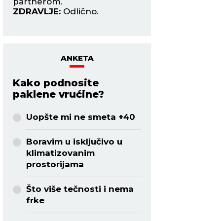
probudili sumnju.
privlačnosti.
ZDRAVLJE:
Reuma.
ZDRAVLJE:
Dobro.
ANKETA
Kako podnosite
paklene vrućine?
Uopšte mi ne smeta +40
Boravim u isključivo u
klimatizovanim
prostorijama
Što više tečnosti i nema
frke