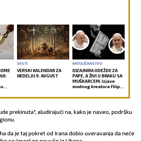
VESTI
KATOLIČANSTVO
NOME
VERSKI KALENDAR ZA
DIZAJNIRA ODEŽDE ZA
JI:
NEDELJU 9. AVGUST
PAPE, A ŽIVI U BRAKU SA
MUŠKARCEM: Izjave
nu
modnog kreatora Filipa
ha
Sorčinela otvorile
neprijatno pitanje za
Katoličku crkvu
e prekinuta", aludirajući na, kako je naveo, podršku
gionu.
a da je taj pokret od Irana dobio uveravanja da neće
ko se Izrael ne povuče iz Libana.