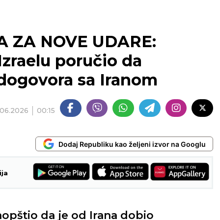
A ZA NOVE UDARE:
zraelu poručio da
 dogovora sa Iranom
.06.2026
00:15
Dodaj Republiku kao željeni izvor na Googlu
ija
opštio da je od Irana dobio