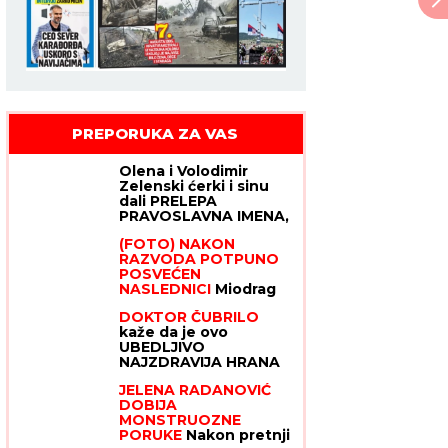
PREPORUKA ZA VAS
Olena i Volodimir
Zelenski ćerki i sinu
dali PRELEPA
PRAVOSLAVNA IMENA,
u braku su 23 godine,
(FOTO) NAKON
pohađali istu srednju
RAZVODA POTPUNO
školu, a da se nisu ni
POSVEĆEN
poznavali, a onda je
NASLEDNICI
Miodrag
ovaj susret bio
Dragičević objavio
presudan
DOKTOR ČUBRILO
fotografiju ćerke,
kaže da je ovo
Vasilija je mamina slika
UBEDLJIVO
i prilika
NAJZDRAVIJA HRANA
NA SVETU, a evo koju
JELENA RADANOVIĆ
namirnicu nikada NE
DOBIJA
JEDE: "I moja baba je
MONSTRUOZNE
to znala, a možda vam
PORUKE
Nakon pretnji
zvuči suludo"