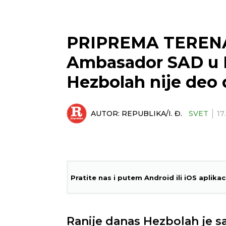
PRIPREMA TEREN
Ambasador SAD u I
Hezbolah nije deo
AUTOR:
REPUBLIKA/I. Đ.
SVET
17
Pratite nas i putem Android ili iOS aplikac
Ranije danas Hezbolah je sa