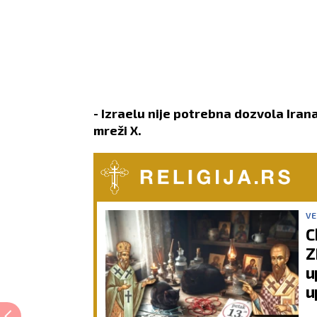
- Izraelu nije potrebna dozvola Iran
mreži X.
VE
C
Z
u
u