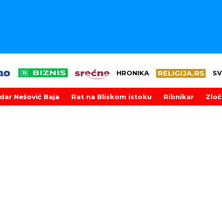
HRONIKA
SV
dar Nešović Baja
Rat na Bliskom istoku
Ribnikar
Zloč