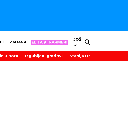
JOŠ
ET
ZABAVA
in u Boru
Izgubljeni gradovi
Stanija Dobrojević