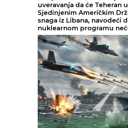
uveravanja da će Teheran u
Sjedinjenim Američkim Drža
snaga iz Libana, navodeći
nuklearnom programu neće 