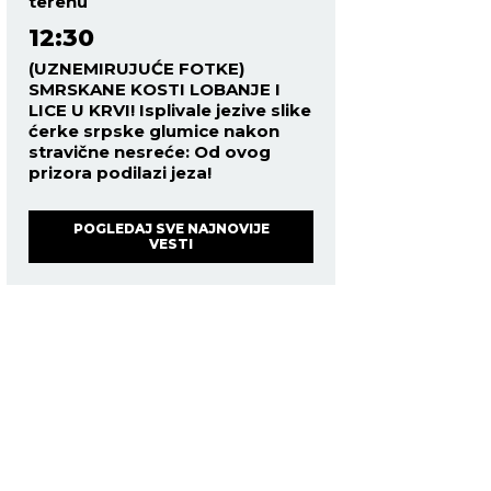
terenu
12:30
(UZNEMIRUJUĆE FOTKE)
SMRSKANE KOSTI LOBANJE I
LICE U KRVI! Isplivale jezive slike
ćerke srpske glumice nakon
stravične nesreće: Od ovog
prizora podilazi jeza!
POGLEDAJ SVE NAJNOVIJE
VESTI