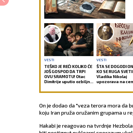
VESTI
VESTI
TEŠKO JE REĆI KOLIKO ĆE
ŠTA SE DOGODI O
JOŠ GOSPOD DA TRPI
KO SE RUGA SVETIN
OVU SRAMOTU! Otac
Vladika Nikolaj
Dimitrije uputio ozbiljno
upozorava na ce
upozorenje roditeljima i
ljudskog podsme
pozvao ih da spasavaju
decu od zla!
On je dodao da "veza terora mora da bud
koju Iran pruža oružanim grupama u re
Hakabi je reagovao na tvrdnje Hezbolah
biti postignut nuklearni sporazum ukoli