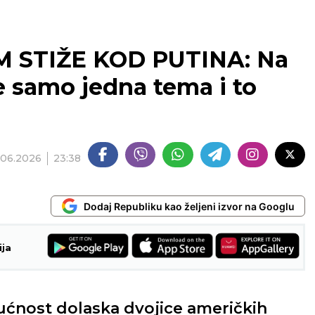
STIŽE KOD PUTINA: Na
 samo jedna tema i to
.06.2026
23:38
Dodaj Republiku kao željeni izvor na Googlu
ija
ućnost dolaska dvojice američkih