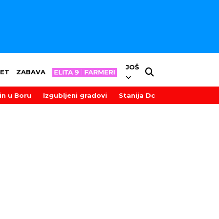
JOŠ
ET
ZABAVA
in u Boru
Izgubljeni gradovi
Stanija Dobrojević