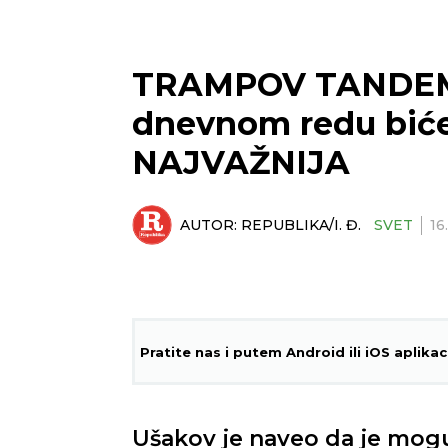
TRAMPOV TANDEM 
dnevnom redu biće
NAJVAŽNIJA
AUTOR:
REPUBLIKA/I. Đ.
SVET
16
Pratite nas i putem Android ili iOS aplikac
Ušakov je naveo da je mog