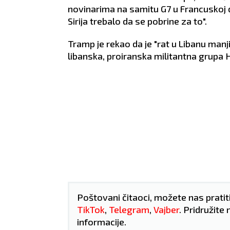
novinarima na samitu G7 u Francuskoj d
Sirija trebalo da se pobrine za to".
Tramp je rekao da je "rat u Libanu manji 
libanska, proiranska militantna grupa H
Poštovani čitaoci, možete nas pratit
TikTok
,
Telegram
,
Vajber
. Pridružite 
informacije.