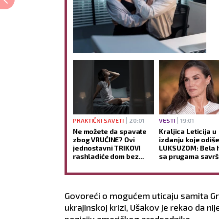
PRAKTIČNI SAVETI
20:01
VESTI
19:01
Ne možete da spavate
Kraljica Leticija u
zbog VRUĆINE? Ovi
izdanju koje odiše
jednostavni TRIKOVI
LUKSUZOM: Bela h
rashladiće dom bez
sa prugama savr
klime i pomoći vam da
izbor za VRELE let
lakše zaspite
dane (GALERIJA)
Govoreći o mogućem uticaju samita G
ukrajinskoj krizi, Ušakov je rekao da n
poziciju američkog predsednika.