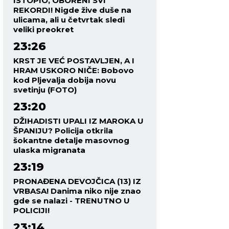
ISTOPIO, OBORENI SVI
REKORDI! Nigde žive duše na
ulicama, ali u četvrtak sledi
veliki preokret
23:26
KRST JE VEĆ POSTAVLJEN, A I
HRAM USKORO NIČE: Bobovo
kod Pljevalja dobija novu
svetinju (FOTO)
23:20
DŽIHADISTI UPALI IZ MAROKA U
ŠPANIJU? Policija otkrila
šokantne detalje masovnog
ulaska migranata
23:19
PRONAĐENA DEVOJČICA (13) IZ
VRBASA! Danima niko nije znao
gde se nalazi - TRENUTNO U
POLICIJI!
23:14