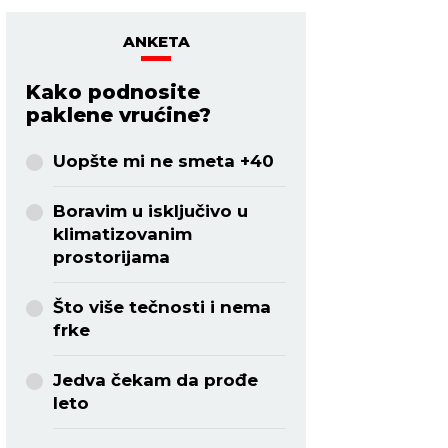
ANKETA
Kako podnosite
paklene vrućine?
Uopšte mi ne smeta +40
Boravim u isključivo u
klimatizovanim
prostorijama
Što više tečnosti i nema
frke
Jedva čekam da prođe
leto