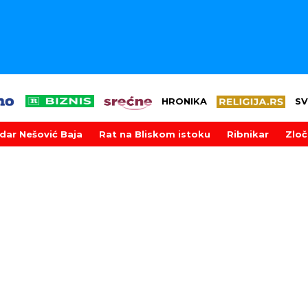
HRONIKA
SV
dar Nešović Baja
Rat na Bliskom istoku
Ribnikar
Zloč