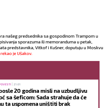
vora našeg predsednika sa gospodinom Trampom u
tpisivanja sporazuma ili memoranduma u petak,
ta predstavnika, Vitkof i Kušner, doputuju u Moskvu
rekao je Ušakov.
POVESTI
21:01
 posle 20 godina misli na uzbudljivu
oć sa šeficom: Sada strahuje da će
u ta uspomena uništiti brak