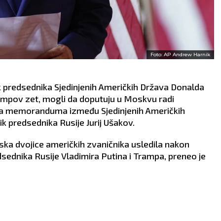
Foto: AP Andrew Harnik
nik predsednika Sjedinjenih Američkih Država Donalda
ampov zet, mogli da doputuju u Moskvu radi
nja memoranduma između Sjedinjenih Američkih
ik predsednika Rusije Jurij Ušakov.
ka dvojice američkih zvaničnika usledila nakon
dnika Rusije Vladimira Putina i Trampa, preneo je