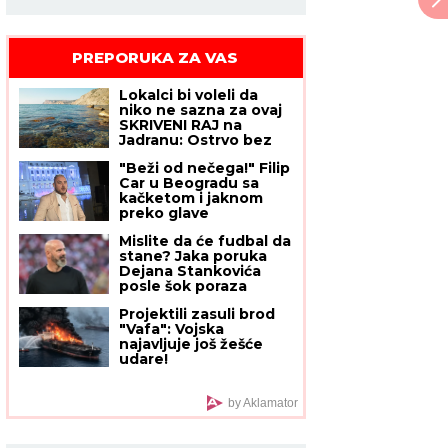
PREPORUKA ZA VAS
Lokalci bi voleli da
niko ne sazna za ovaj
SKRIVENI RAJ na
Jadranu: Ostrvo bez
ijednog kafića i
"Beži od nečega!" Filip
ležaljke liči na Karibe,
Car u Beogradu sa
a zapravo nam je u
kačketom i jaknom
komšiluku - ko jednom
preko glave
ode, teško se vraća
kući
Mislite da će fudbal da
stane? Jaka poruka
Dejana Stankovića
posle šok poraza
Projektili zasuli brod
"Vafa": Vojska
najavljuje još žešće
udare!
by Aklamator