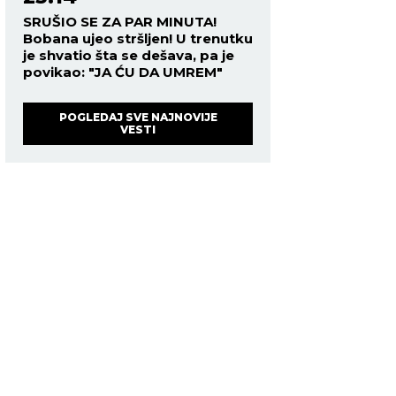
SRUŠIO SE ZA PAR MINUTA!
Bobana ujeo stršljen! U trenutku
je shvatio šta se dešava, pa je
povikao: "JA ĆU DA UMREM"
POGLEDAJ SVE NAJNOVIJE
VESTI