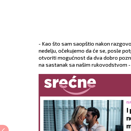
- Kao što sam saopštio nakon razgo
nedelju, očekujemo da će se, posle po
otvoriti mogućnost da dva dobro pozna
na sastanak sa našim rukovodstvom -
IS
I
n
m