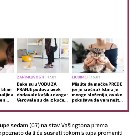
ZANIMLJIVOSTI
17:01
LJUBIMCI
16:01
Bake su u VODU ZA
Mislite da mačka PREDE
 tihim
PRANJE podova uvek
jer je srećna? Istina je
aljina
dodavale kašiku ovoga:
mnogo složenija, ovako
šen
Verovale su da iz kuće
pokušava da vam nešto
nje
odnosi negativnu
SAOPŠTI
energiju i donosi MIR
rupe sedam (G7) na stav Vašingtona prema
ije poznato da li će susreti tokom skupa promeniti