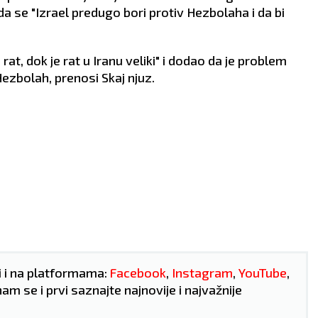
a se "Izrael predugo bori protiv Hezbolaha i da bi
rat, dok je rat u Iranu veliki" i dodao da je problem
ezbolah, prenosi Skaj njuz.
i i na platformama:
Facebook
,
Instagram
,
YouTube
,
nam se i prvi saznajte najnovije i najvažnije