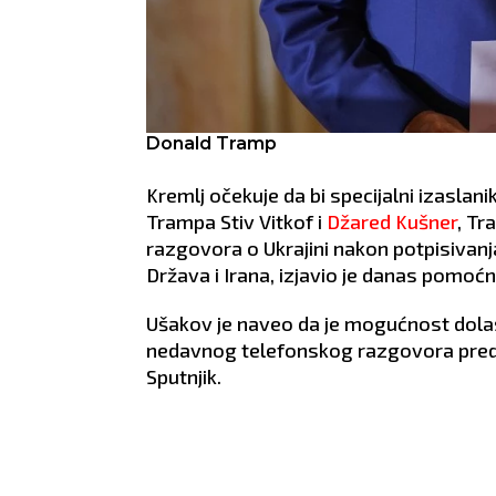
Donald Tramp
Kremlj očekuje da bi specijalni izasla
Trampa Stiv Vitkof i
Džared Kušner
, Tr
razgovora o Ukrajini nakon potpisiva
Država i Irana, izjavio je danas pomoćn
Ušakov je naveo da je mogućnost dolas
nedavnog telefonskog razgovora predse
Sputnjik.