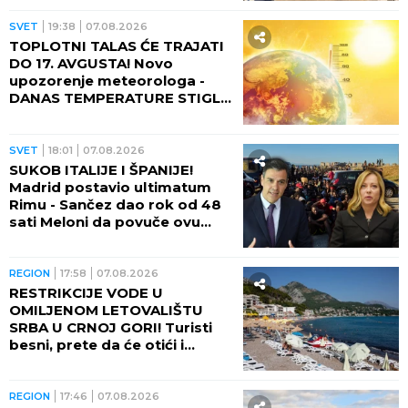
GREJEMU!
SVET
19:38
07.08.2026
TOPLOTNI TALAS ĆE TRAJATI
DO 17. AVGUSTA! Novo
upozorenje meteorologa -
DANAS TEMPERATURE STIGLE
I DO 48 STEPENI!
SVET
18:01
07.08.2026
SUKOB ITALIJE I ŠPANIJE!
Madrid postavio ultimatum
Rimu - Sančez dao rok od 48
sati Meloni da povuče ovu
odluku, ona kratko rekla da
neće!
REGION
17:58
07.08.2026
RESTRIKCIJE VODE U
OMILJENOM LETOVALIŠTU
SRBA U CRNOJ GORI! Turisti
besni, prete da će otići i
otkazati smeštaj - POTPUNO
RASULO!
REGION
17:46
07.08.2026