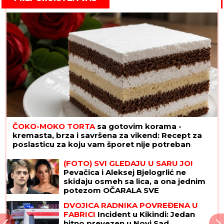
ČOKO-MOKO TORTA
sa gotovim korama -
kremasta, brza i savršena za vikend: Recept za
poslasticu za koju vam šporet nije potreban
(FOTO) SVI GLEDAJU U SARU JO!
Pevačica i Aleksej Bjelogrlić ne
skidaju osmeh sa lica, a ona jednim
potezom OČARALA SVE
DVOJICA RADNIKA POVREĐENA U
FABRICI
Incident u Kikindi: Jedan
hitno prevezen u Novi Sad