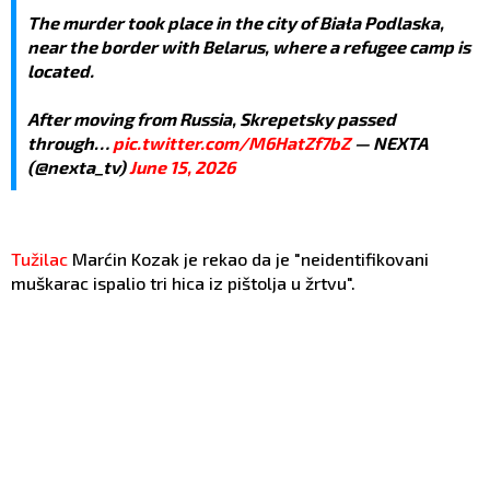
The murder took place in the city of Biała Podlaska,
near the border with Belarus, where a refugee camp is
located.
After moving from Russia, Skrepetsky passed
through…
pic.twitter.com/M6HatZf7bZ
— NEXTA
(@nexta_tv)
June 15, 2026
Tužilac
Marćin Kozak je rekao da je "neidentifikovani
muškarac ispalio tri hica iz pištolja u žrtvu".