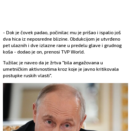
- Dok je čovek padao, počinilac mu je prišao i ispalio još
dva hica iz neposredne blizine. Obdukcijom je utvrđeno
pet ulaznih i dve izlazne rane u predelu glave i grudnog
koša - dodao je on, prenosi TVP World.
Tužilac je naveo da je žrtva "bila angažovana u
umetničkim aktivnostima kroz koje je javno kritikovala
postupke ruskih vlasti".