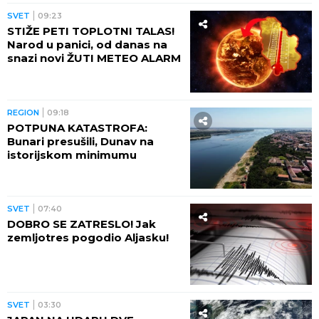
SVET
09:23
STIŽE PETI TOPLOTNI TALAS!
Narod u panici, od danas na
snazi novi ŽUTI METEO ALARM
REGION
09:18
POTPUNA KATASTROFA:
Bunari presušili, Dunav na
istorijskom minimumu
SVET
07:40
DOBRO SE ZATRESLO! Jak
zemljotres pogodio Aljasku!
SVET
03:30