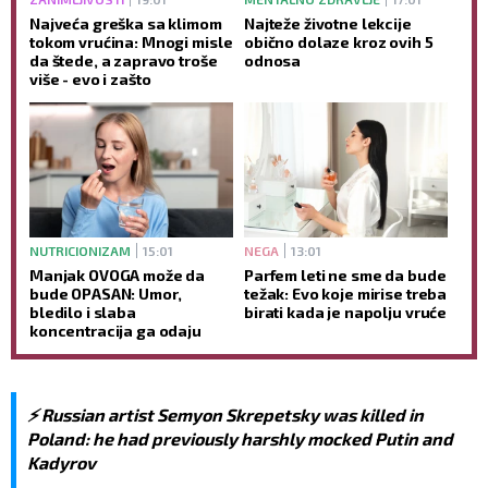
Najveća greška sa klimom
Najteže životne lekcije
tokom vrućina: Mnogi misle
obično dolaze kroz ovih 5
da štede, a zapravo troše
odnosa
više - evo i zašto
NUTRICIONIZAM
15:01
NEGA
13:01
Manjak OVOGA može da
Parfem leti ne sme da bude
bude OPASAN: Umor,
težak: Evo koje mirise treba
bledilo i slaba
birati kada je napolju vruće
koncentracija ga odaju
⚡️ Russian artist Semyon Skrepetsky was killed in
Poland: he had previously harshly mocked Putin and
Kadyrov