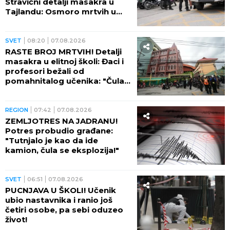
Stravični detalji masakra u
Tajlandu: Osmoro mrtvih u
školi, najmanje 15 osoba
ranjeno! (FOTO)
SVET
08:20
07.08.2026
RASTE BROJ MRTVIH! Detalji
masakra u elitnoj školi: Đaci i
profesori bežali od
pomahnitalog učenika: "Čula
se pucnjava, a onda je sve
utihnulo!" (FOTO)
REGION
07:42
07.08.2026
ZEMLJOTRES NA JADRANU!
Potres probudio građane:
"Tutnjalo je kao da ide
kamion, čula se eksplozija!"
SVET
06:51
07.08.2026
PUCNJAVA U ŠKOLI! Učenik
ubio nastavnika i ranio još
četiri osobe, pa sebi oduzeo
život!