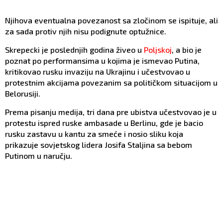
Njihova eventualna povezanost sa zločinom se ispituje, ali
za sada protiv njih nisu podignute optužnice.
Skrepecki je poslednjih godina živeo u
Poljskoj
, a bio je
poznat po performansima u kojima je ismevao Putina,
kritikovao rusku invaziju na Ukrajinu i učestvovao u
protestnim akcijama povezanim sa političkom situacijom u
Belorusiji.
Prema pisanju medija, tri dana pre ubistva učestvovao je u
protestu ispred ruske ambasade u Berlinu, gde je bacio
rusku zastavu u kantu za smeće i nosio sliku koja
prikazuje sovjetskog lidera Josifa Staljina sa bebom
Putinom u naručju.