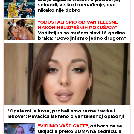
sekundi, veliko iznenađenje, ovo
nikako nije dobro
"ODUSTALI SMO OD VANTELESNE
NAKON NEUSPEŠNIH POKUŠAJA"
Voditeljka sa mužem slavi 16 godina
braka: "Dovoljni smo jedno drugom"
"Opala mi je kosa, probali smo razne travke i
lekove": Pevačica iskreno o vantelesnoj oplodnji
"VIDIMO VAŠE GAĆE",
odbornica se
uključila preko ZUMA na sednicu, a