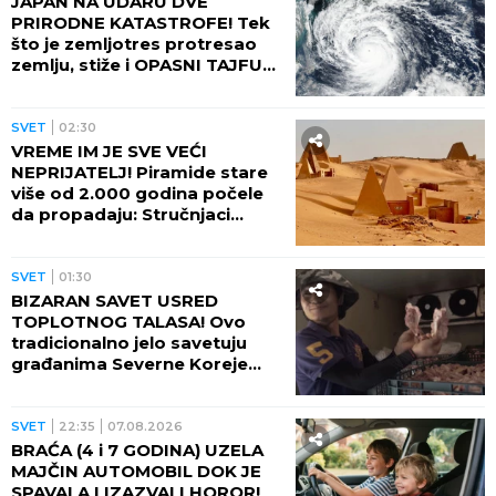
JAPAN NA UDARU DVE
PRIRODNE KATASTROFE! Tek
što je zemljotres protresao
zemlju, stiže i OPASNI TAJFUN:
Otkazano više od 500 letova,
naređene evakuacije
SVET
02:30
VREME IM JE SVE VEĆI
NEPRIJATELJ! Piramide stare
više od 2.000 godina počele
da propadaju: Stručnjaci
upozoravaju na najgori
scenario
SVET
01:30
BIZARAN SAVET USRED
TOPLOTNOG TALASA! Ovo
tradicionalno jelo savetuju
građanima Severne Koreje
tokom najvećih vrućina
SVET
22:35
07.08.2026
BRAĆA (4 i 7 GODINA) UZELA
MAJČIN AUTOMOBIL DOK JE
SPAVALA I IZAZVALI HOROR!