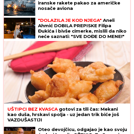
iranske rakete pakao za američke
nosače aviona
"DOLAZILA JE KOD NJEGA"
Aneli
Ahmić DOBILA PREPISKE Filipa
Đukića i bivše cimerke, mislili da niko
neće saznati: "SVE DOĐE DO MENE!"
UŠTIPCI BEZ KVASCA
gotovi za tili čas: Mekani
kao duša, hrskavi spolja - uz jedan trik biće još
VAZDUŠASTIJI
Oteo devojčicu, odgajao je kao svoju