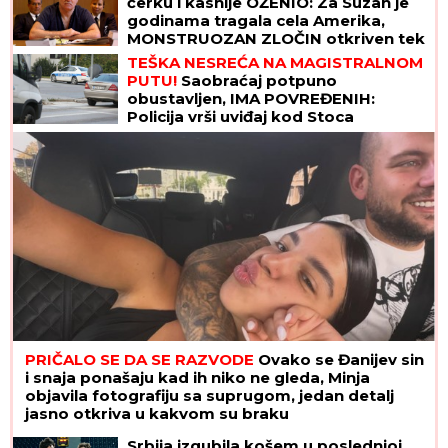
ćerku i kasnije OŽENIO: Za Suzan je
godinama tragala cela Amerika,
MONSTRUOZAN ZLOČIN otkriven tek
decenijama kasnije
TEŠKA NESREĆA NA MAGISTRALNOM
PUTU!
Saobraćaj potpuno
obustavljen, IMA POVREĐENIH:
Policija vrši uviđaj kod Stoca
PRIČALO SE DA SE RAZVODE
Ovako se Đanijev sin
i snaja ponašaju kad ih niko ne gleda, Minja
objavila fotografiju sa suprugom, jedan detalj
jasno otkriva u kakvom su braku
Srbija izgubila košem u poslednjoj