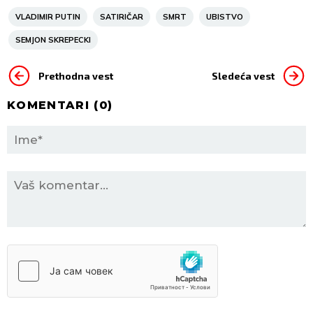
VLADIMIR PUTIN
SATIRIČAR
SMRT
UBISTVO
SEMJON SKREPECKI
Prethodna vest
Sledeća vest
KOMENTARI (
0
)