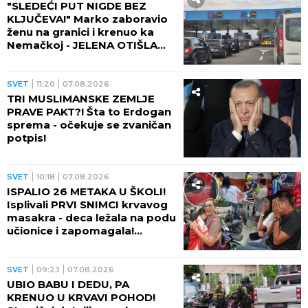
"SLEDEĆI PUT NIGDE BEZ
KLJUČEVA!" Marko zaboravio
ženu na granici i krenuo ka
Nemačkoj - JELENA OTIŠLA
DO TOALETA, PA DOŽIVELA
ŠOK ŽIVOTA!
SVET
11:20
07.08.2026
TRI MUSLIMANSKE ZEMLJE
PRAVE PAKT?! Šta to Erdogan
sprema - očekuje se zvaničan
potpis!
SVET
10:18
07.08.2026
ISPALIO 26 METAKA U ŠKOLI!
Isplivali PRVI SNIMCI krvavog
masakra - deca ležala na podu
učionice i zapomagala!
(VIDEO)
SVET
09:23
07.08.2026
UBIO BABU I DEDU, PA
KRENUO U KRVAVI POHOD!