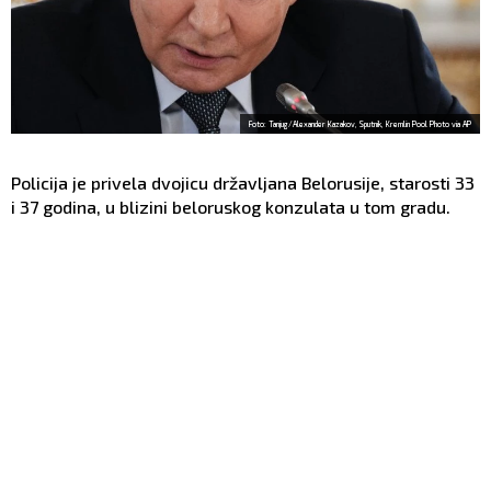
Foto: Tanjug/Alexander Kazakov, Sputnik, Kremlin Pool Photo via AP
Policija je privela dvojicu državljana Belorusije, starosti 33
i 37 godina, u blizini beloruskog konzulata u tom gradu.