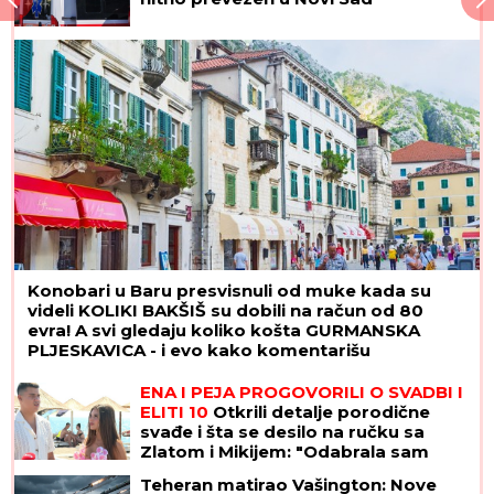
Konobari u Baru presvisnuli od muke kada su
videli KOLIKI BAKŠIŠ su dobili na račun od 80
evra! A svi gledaju koliko košta GURMANSKA
PLJESKAVICA - i evo kako komentarišu
NAPOJNICU
ENA I PEJA PROGOVORILI O SVADBI I
ELITI 10
Otkrili detalje porodične
svađe i šta se desilo na ručku sa
Zlatom i Mikijem: "Odabrala sam
venčanicu, pevaće Andreana Čekić"
Teheran matirao Vašington: Nove