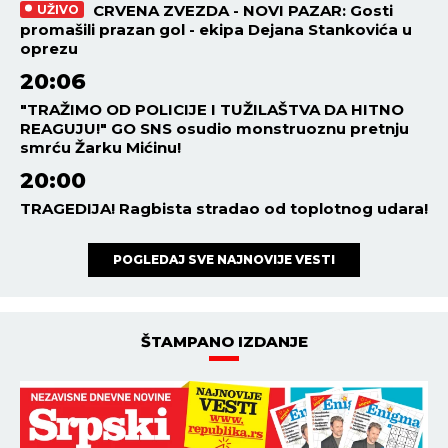
CRVENA ZVEZDA - NOVI PAZAR: Gosti
UŽIVO
promašili prazan gol - ekipa Dejana Stankovića u
oprezu
20:06
"TRAŽIMO OD POLICIJE I TUŽILAŠTVA DA HITNO
REAGUJU!" GO SNS osudio monstruoznu pretnju
smrću Žarku Mićinu!
20:00
TRAGEDIJA! Ragbista stradao od toplotnog udara!
POGLEDAJ SVE NAJNOVIJE VESTI
ŠTAMPANO IZDANJE