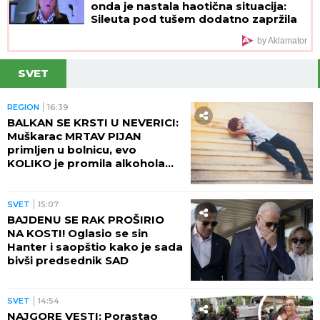
onda je nastala haotična situacija:
Sileuta pod tušem dodatno zapržila
čorbu
by Aklamator
SVET
REGION
16:39
BALKAN SE KRSTI U NEVERICI:
Muškarac MRTAV PIJAN
primljen u bolnicu, evo
KOLIKO je promila alkohola
imao u krvi!
SVET
15:07
BAJDENU SE RAK PROŠIRIO
NA KOSTI! Oglasio se sin
Hanter i saopštio kako je sada
bivši predsednik SAD
SVET
14:54
NAJGORE VESTI: Porastao