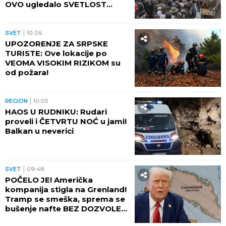
OVO ugledalo SVETLOST
DANA (VIDEO)
SVET
10:26
UPOZORENJE ZA SRPSKE
TURISTE: Ove lokacije po
VEOMA VISOKIM RIZIKOM su
od požara!
REGION
10:05
HAOS U RUDNIKU: Rudari
proveli i ČETVRTU NOĆ u jami!
Balkan u neverici
SVET
09:48
POČELO JE! Američka
kompanija stigla na Grenland!
Tramp se smeška, sprema se
bušenje nafte BEZ DOZVOLE
LOKALNIH VLASTI