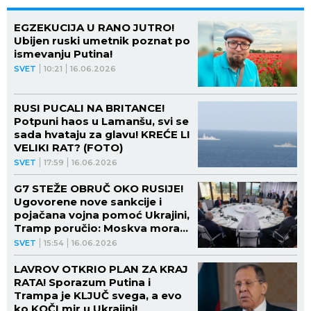
EGZEKUCIJA U RANO JUTRO!
Ubijen ruski umetnik poznat po
ismevanju Putina!
SVET
10:21
16.06.2026
RUSI PUCALI NA BRITANCE!
Potpuni haos u Lamanšu, svi se
sada hvataju za glavu! KREĆE LI
VELIKI RAT? (FOTO)
SVET
17:59
16.06.2026
G7 STEŽE OBRUČ OKO RUSIJE!
Ugovorene nove sankcije i
pojačana vojna pomoć Ukrajini,
Tramp poručio: Moskva mora
da pristane na dogovor!
SVET
15:54
16.06.2026
LAVROV OTKRIO PLAN ZA KRAJ
RATA! Sporazum Putina i
Trampa je KLJUČ svega, a evo
ko KOČI mir u Ukrajini!