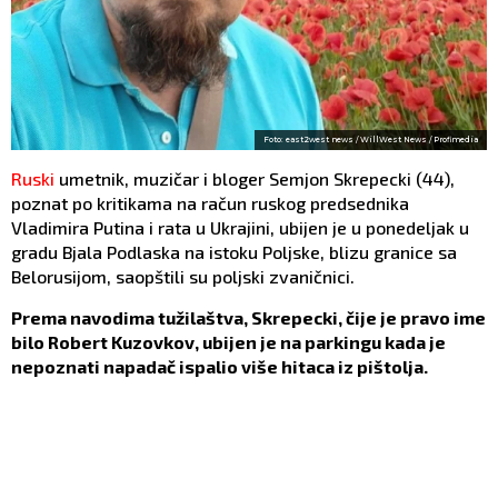
Foto: east2west news / WillWest News / Profimedia
Ruski
umetnik, muzičar i bloger Semjon Skrepecki (44),
poznat po kritikama na račun ruskog predsednika
Vladimira Putina i rata u Ukrajini, ubijen je u ponedeljak u
gradu Bjala Podlaska na istoku Poljske, blizu granice sa
Belorusijom, saopštili su poljski zvaničnici.
Prema navodima tužilaštva, Skrepecki, čije je pravo ime
bilo Robert Kuzovkov, ubijen je na parkingu kada je
nepoznati napadač ispalio više hitaca iz pištolja.