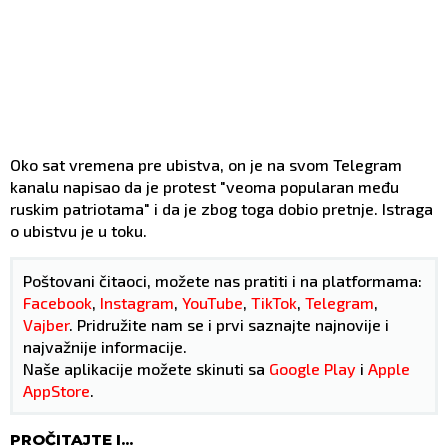
Oko sat vremena pre ubistva, on je na svom Telegram
kanalu napisao da je protest "veoma popularan među
ruskim patriotama" i da je zbog toga dobio pretnje. Istraga
o ubistvu je u toku.
Poštovani čitaoci, možete nas pratiti i na platformama:
Facebook
,
Instagram
,
YouTube
,
TikTok
,
Telegram
,
Vajber
. Pridružite nam se i prvi saznajte najnovije i
najvažnije informacije.
Naše aplikacije možete skinuti sa
Google Play
i
Apple
AppStore
.
PROČITAJTE I...