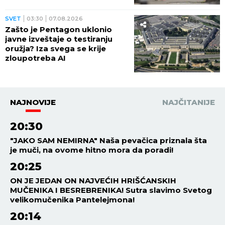
SVET
03:30
07.08.2026
Zašto je Pentagon uklonio
javne izveštaje o testiranju
oružja? Iza svega se krije
zloupotreba AI
NAJNOVIJE
NAJČITANIJE
20:30
"JAKO SAM NEMIRNA" Naša pevačica priznala šta
je muči, na ovome hitno mora da poradi!
20:25
ON JE JEDAN ON NAJVEĆIH HRIŠĆANSKIH
MUČENIKA I BESREBRENIKA! Sutra slavimo Svetog
velikomučenika Pantelejmona!
20:14