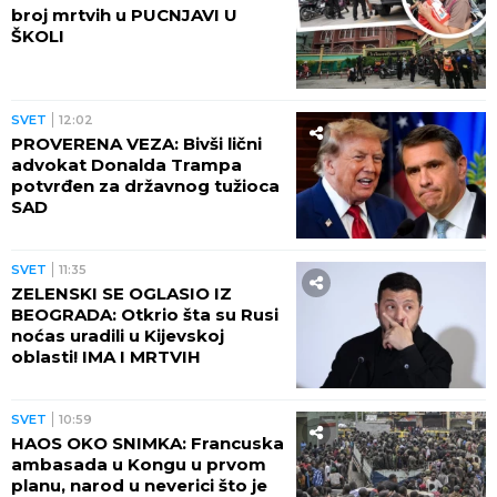
broj mrtvih u PUCNJAVI U
ŠKOLI
SVET
12:02
PROVERENA VEZA: Bivši lični
advokat Donalda Trampa
potvrđen za državnog tužioca
SAD
SVET
11:35
ZELENSKI SE OGLASIO IZ
BEOGRADA: Otkrio šta su Rusi
noćas uradili u Kijevskoj
oblasti! IMA I MRTVIH
SVET
10:59
HAOS OKO SNIMKA: Francuska
ambasada u Kongu u prvom
planu, narod u neverici što je