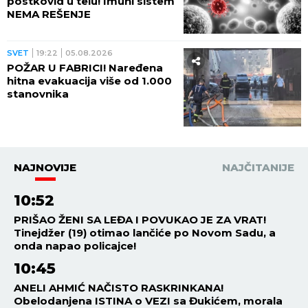
postkovid u telu! Imuni sistem
NEMA REŠENJE
SVET
19:22
05.08.2026
POŽAR U FABRICI! Naređena
hitna evakuacija više od 1.000
stanovnika
NAJNOVIJE
NAJČITANIJE
10:52
PRIŠAO ŽENI SA LEĐA I POVUKAO JE ZA VRAT!
Tinejdžer (19) otimao lančiće po Novom Sadu, a
onda napao policajce!
10:45
ANELI AHMIĆ NAČISTO RASKRINKANA!
Obelodanjena ISTINA o VEZI sa Đukićem, morala