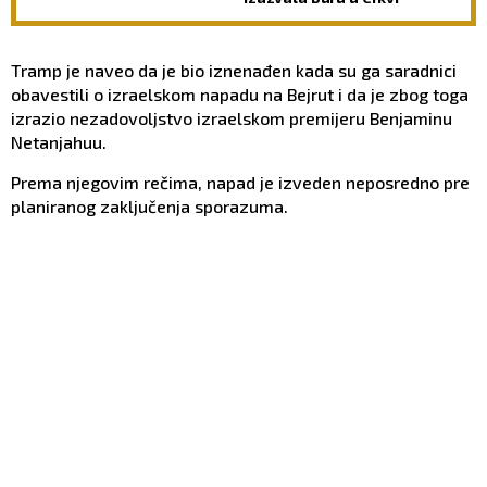
Tramp je naveo da je bio iznenađen kada su ga saradnici
obavestili o izraelskom napadu na Bejrut i da je zbog toga
izrazio nezadovoljstvo izraelskom premijeru Benjaminu
Netanjahuu.
Prema njegovim rečima, napad je izveden neposredno pre
planiranog zaključenja sporazuma.