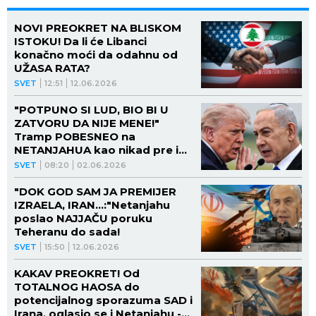
NOVI PREOKRET NA BLISKOM
ISTOKU! Da li će Libanci
konačno moći da odahnu od
UŽASA RATA?
SVET
12:51
12.06.2026
"POTPUNO SI LUD, BIO BI U
ZATVORU DA NIJE MENE!"
Tramp POBESNEO na
NETANJAHUA kao nikad pre i
ŽESTOKO isprozivao!
SVET
08:20
02.06.2026
"DOK GOD SAM JA PREMIJER
IZRAELA, IRAN...:"Netanjahu
poslao NAJJAČU poruku
Teheranu do sada!
SVET
15:50
12.06.2026
KAKAV PREOKRET! Od
TOTALNOG HAOSA do
potencijalnog sporazuma SAD i
Irana, oglasio se i Netanjahu -