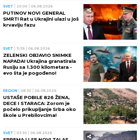
problem u energetici!
SVET
20:00
06.08.2026
PUTINOV NOVI GENERAL
SMRT! Rat u Ukrajini ulazi u još
krvaviju fazu
SVET
11:39
06.08.2026
ZELENSKI OBJAVIO SNIMKE
NAPADA! Ukrajina granatirala
Rusiju sa 1.300 kilometara -
evo šta je pogođeno!
REGION
08:30
06.08.2026
USTAŠE POBILE 826 ŽENA,
DECE I STARACA: Zorom je
počelo prikupljanje Srba oko
škole u Prebilovcima!
SVET
03:30
06.08.2026
SPREMA LI SE NOVI TALAS