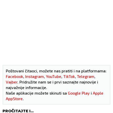
Poštovani čitaoci, možete nas pratiti i na platformama:
Facebook
,
Instagram
,
YouTube
,
TikTok
,
Telegram
,
Vajber
. Pridružite nam se i prvi saznajte najnovije i
najvažnije informacije.
Naše aplikacije možete skinuti sa
Google Play
i
Apple
AppStore
.
PROČITAJTE I...