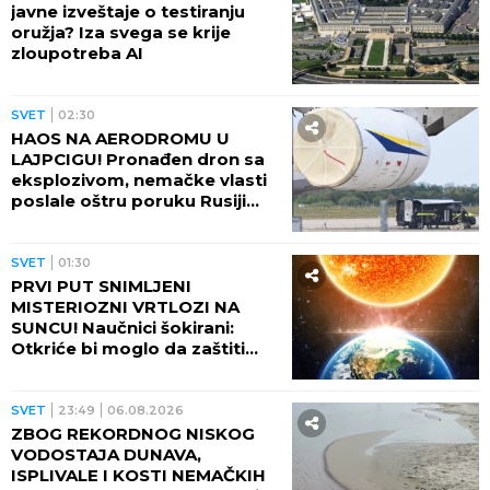
javne izveštaje o testiranju
oružja? Iza svega se krije
zloupotreba AI
SVET
02:30
HAOS NA AERODROMU U
LAJPCIGU! Pronađen dron sa
eksplozivom, nemačke vlasti
poslale oštru poruku Rusiji
(FOTO)
SVET
01:30
PRVI PUT SNIMLJENI
MISTERIOZNI VRTLOZI NA
SUNCU! Naučnici šokirani:
Otkriće bi moglo da zaštiti
Zemlju od katastrofalnih
posledica
SVET
23:49
06.08.2026
ZBOG REKORDNOG NISKOG
VODOSTAJA DUNAVA,
ISPLIVALE I KOSTI NEMAČKIH