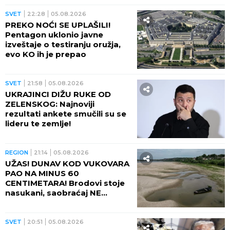
SVET
22:28
05.08.2026
PREKO NOĆI SE UPLAŠILI!
Pentagon uklonio javne
izveštaje o testiranju oružja,
evo KO ih je prepao
SVET
21:58
05.08.2026
UKRAJINCI DIŽU RUKE OD
ZELENSKOG: Najnoviji
rezultati ankete smučili su se
lideru te zemlje!
REGION
21:14
05.08.2026
UŽAS! DUNAV KOD VUKOVARA
PAO NA MINUS 60
CENTIMETARA! Brodovi stoje
nasukani, saobraćaj NE
POSTOJI
SVET
20:51
05.08.2026