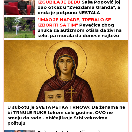
IZGUBILA JE BEBU
Saša Popović joj
dao otkaz u "Zvezdama Granda", a
onda je potpuno NESTALA
"IMAO JE NAPADE, TREBALO SE
IZBORITI SA TIM"
Pevačica zbog
unuka sa autizmom otišla da živi na
selo, pa morala da donese najtežu
odluku: "Postao je agresivan"
U subotu je SVETA PETKA TRNOVA: Da ženama ne
bi TRNULE RUKE tokom cele godine, OVO ne
smeju da rade - običaji koje Srbi vekovima
poštuju