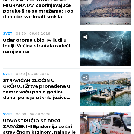
MIGRANATA? Zabrinjavajuće
poruke šire se mrežama: Tog
dana će sve imati smisla
SVET
02:30
06.08.2026
Udar groma ubio 14 ljudi u
Indiji: Većina stradala radeći
na njivama
SVET
01:30
06.08.2026
STRAVIČAN ZLOČIN U
GRČKOJ! Žrtva pronađena u
zamrzivaču posle godinu
dana, policija otkrila jezive
okolnosti
SVET
00:09
06.08.2026
UDVOSTRUČIO SE BROJ
ZARAŽENIH! Epidemija se širi
stravičnom brzinom, najnovije