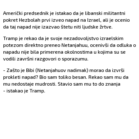
Američki predsednik je istakao da je libanski militantni
pokret Hezbolah prvi izveo napad na Izrael, ali je ocenio
da taj napad nije izazvao štetu niti ljudske žrtve.
Tramp je rekao da je svoje nezadovoljstvo izraelskim
potezom direktno preneo Netanjahuu, ocenivši da odluka o
napadu nije bila primerena okolnostima u kojima su se
vodili završni razgovori o sporazumu.
- Zašto je Bibi (Netanjahuov nadimak) morao da izvrši
prokleti napad? Bio sam toliko besan. Rekao sam mu da
mu nedostaje mudrosti. Stavio sam mu to do znanja
- istakao je Tramp.