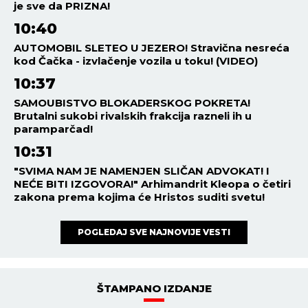
je sve da PRIZNA!
10:40
AUTOMOBIL SLETEO U JEZERO! Stravična nesreća
kod Čačka - izvlačenje vozila u toku! (VIDEO)
10:37
SAMOUBISTVO BLOKADERSKOG POKRETA!
Brutalni sukobi rivalskih frakcija razneli ih u
paramparčad!
10:31
"SVIMA NAM JE NAMENJEN SLIČAN ADVOKAT! I
NEĆE BITI IZGOVORA!" Arhimandrit Kleopa o četiri
zakona prema kojima će Hristos suditi svetu!
POGLEDAJ SVE NAJNOVIJE VESTI
ŠTAMPANO IZDANJE