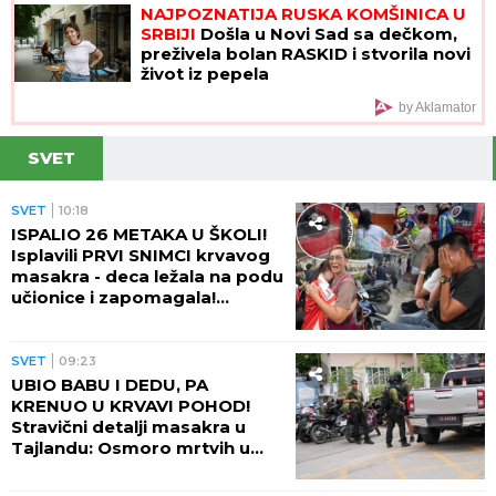
NAJPOZNATIJA RUSKA KOMŠINICA U
SRBIJI
Došla u Novi Sad sa dečkom,
preživela bolan RASKID i stvorila novi
život iz pepela
by Aklamator
SVET
SVET
10:18
ISPALIO 26 METAKA U ŠKOLI!
Isplavili PRVI SNIMCI krvavog
masakra - deca ležala na podu
učionice i zapomagala!
(VIDEO)
SVET
09:23
UBIO BABU I DEDU, PA
KRENUO U KRVAVI POHOD!
Stravični detalji masakra u
Tajlandu: Osmoro mrtvih u
školi, najmanje 15 osoba
ranjeno! (FOTO)