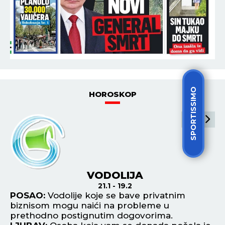
SPORTISSIMO
HOROSKOP
VODOLIJA
21.1 - 19.2
POSAO:
Vodolije koje se bave privatnim
P
biznisom mogu naići na probleme u
os
prethodno postignutim dogovorima.
Pr