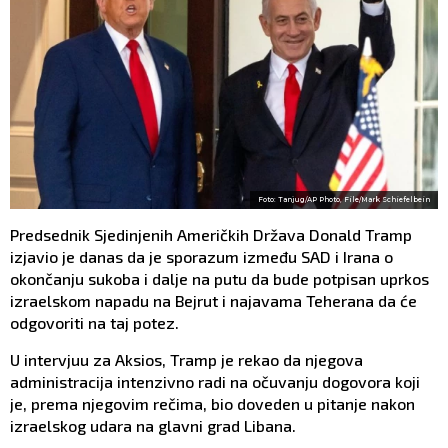
Foto: Tanjug/AP Photo, File/Mark Schiefelbein
Predsednik Sjedinjenih Američkih Država Donald Tramp
izjavio je danas da je sporazum između SAD i Irana o
okončanju sukoba i dalje na putu da bude potpisan uprkos
izraelskom napadu na Bejrut i najavama Teherana da će
odgovoriti na taj potez.
U intervjuu za Aksios, Tramp je rekao da njegova
administracija intenzivno radi na očuvanju dogovora koji
je, prema njegovim rečima, bio doveden u pitanje nakon
izraelskog udara na glavni grad Libana.