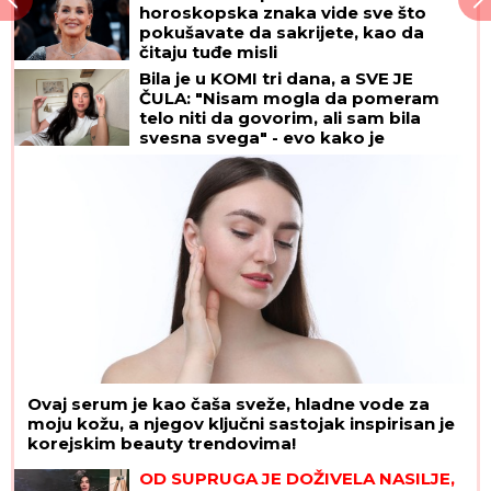
horoskopska znaka vide sve što
pokušavate da sakrijete, kao da
čitaju tuđe misli
Bila je u KOMI tri dana, a SVE JE
ČULA: "Nisam mogla da pomeram
telo niti da govorim, ali sam bila
svesna svega" - evo kako je
dokazala svetu da je TERAPIJA NIJE
USPAVALA
Ovaj serum je kao čaša sveže, hladne vode za
moju kožu, a njegov ključni sastojak inspirisan je
korejskim beauty trendovima!
OD SUPRUGA JE DOŽIVELA NASILJE,