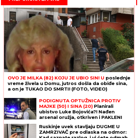
OVO JE MILKA (82) KOJU JE UBIO SIN! U
poslednje
vreme živela u Domu, jutros došla da obiđe sina,
a on je TUKAO DO SMRTI! (FOTO, VIDEO)
PODIGNUTA OPTUŽNICA PROTIV
MAJKE (50) I SINA (20)
Planirali
ubistvo Luke Bojovića?! Nađen
arsenal oružja, otkriven i PAKLENI
PLAN koji su skovali
Ruskinje uvek stavljaju DUGME U
ZAMRZIVAČ pre odlaska na odmor:
Kad saznate razlog, i vi ćete odmah