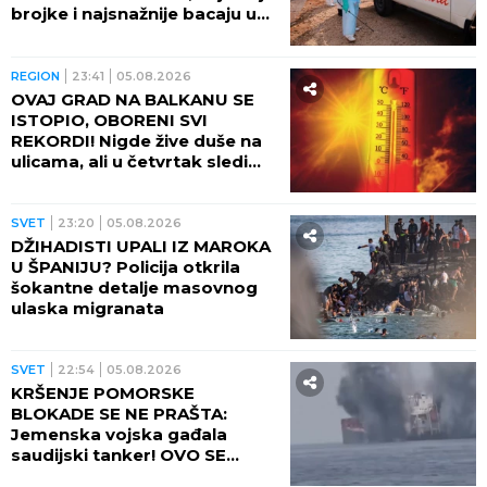
brojke i najsnažnije bacaju u
OČAJ
REGION
23:41
05.08.2026
OVAJ GRAD NA BALKANU SE
ISTOPIO, OBORENI SVI
REKORDI! Nigde žive duše na
ulicama, ali u četvrtak sledi
veliki preokret
SVET
23:20
05.08.2026
DŽIHADISTI UPALI IZ MAROKA
U ŠPANIJU? Policija otkrila
šokantne detalje masovnog
ulaska migranata
SVET
22:54
05.08.2026
KRŠENJE POMORSKE
BLOKADE SE NE PRAŠTA:
Jemenska vojska gađala
saudijski tanker! OVO SE
OPASNO ZAKUVALO