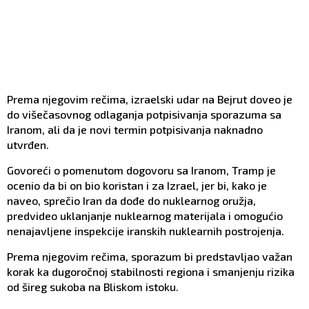
Prema njegovim rečima, izraelski udar na Bejrut doveo je
do višečasovnog odlaganja potpisivanja sporazuma sa
Iranom, ali da je novi termin potpisivanja naknadno
utvrđen.
Govoreći o pomenutom dogovoru sa Iranom, Tramp je
ocenio da bi on bio koristan i za Izrael, jer bi, kako je
naveo, sprečio Iran da dođe do nuklearnog oružja,
predvideo uklanjanje nuklearnog materijala i omogućio
nenajavljene inspekcije iranskih nuklearnih postrojenja.
Prema njegovim rečima, sporazum bi predstavljao važan
korak ka dugoročnoj stabilnosti regiona i smanjenju rizika
od šireg sukoba na Bliskom istoku.