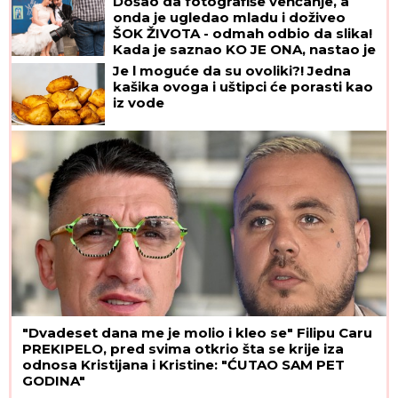
Došao da fotografiše venčanje, a
onda je ugledao mladu i doživeo
ŠOK ŽIVOTA - odmah odbio da slika!
Kada je saznao KO JE ONA, nastao je
opšti HAOS
Je l moguće da su ovoliki?! Jedna
kašika ovoga i uštipci će porasti kao
iz vode
"Dvadeset dana me je molio i kleo se" Filipu Caru
PREKIPELO, pred svima otkrio šta se krije iza
odnosa Kristijana i Kristine: "ĆUTAO SAM PET
GODINA"