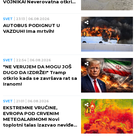
VOJNIKA! Neverovatna otkrića
ređaju se jedno za drugim -
pored njih motocikl Vermahta!
SVET
23:13
06.08.2026
AUTOBUS PODIGNUT U
VAZDUH! Ima mrtvih!
SVET
22:54
06.08.2026
"NE VERUJEM DA MOGU JOŠ
DUGO DA IZDRŽE!" Tramp
otkrio kada se završava rat sa
Iranom!
SVET
21:01
06.08.2026
EKSTREMNE VRUĆINE,
EVROPA POD CRVENIM
METEOALARMOM! Novi
toplotni talas izazvao neviđeni
haos - besne požari, veliki