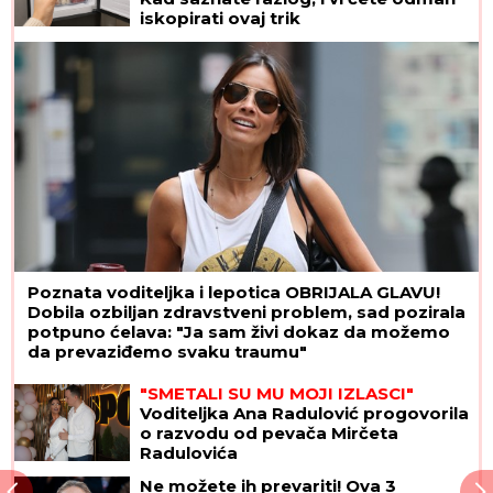
iskopirati ovaj trik
Poznata voditeljka i lepotica OBRIJALA GLAVU!
Dobila ozbiljan zdravstveni problem, sad pozirala
potpuno ćelava: "Ja sam živi dokaz da možemo
da prevaziđemo svaku traumu"
"SMETALI SU MU MOJI IZLASCI"
Voditeljka Ana Radulović progovorila
o razvodu od pevača Mirčeta
Radulovića
Ne možete ih prevariti! Ova 3