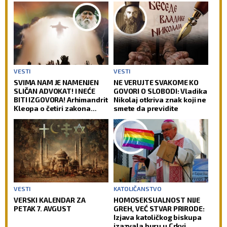
VESTI
VESTI
SVIMA NAM JE NAMENJEN
NE VERUJTE SVAKOME KO
SLIČAN ADVOKAT! I NEĆE
GOVORI O SLOBODI: Vladika
BITI IZGOVORA! Arhimandrit
Nikolaj otkriva znak koji ne
Kleopa o četiri zakona
smete da previdite
prema kojima će Hristos
suditi svetu!
VESTI
KATOLIČANSTVO
VERSKI KALENDAR ZA
HOMOSEKSUALNOST NIJE
PETAK 7. AVGUST
GREH, VEĆ STVAR PRIRODE:
Izjava katoličkog biskupa
izazvala buru u Crkvi