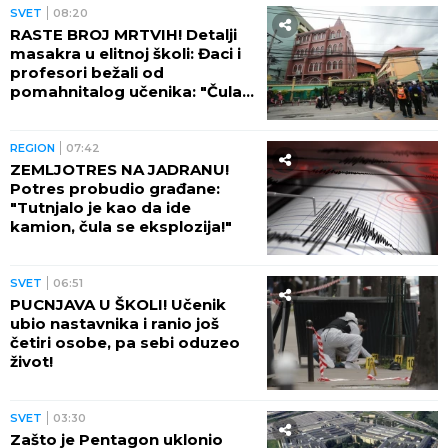
SVET
08:20
RASTE BROJ MRTVIH! Detalji
masakra u elitnoj školi: Đaci i
profesori bežali od
pomahnitalog učenika: "Čula
se pucnjava, a onda je sve
utihnulo!" (FOTO)
REGION
07:42
ZEMLJOTRES NA JADRANU!
Potres probudio građane:
"Tutnjalo je kao da ide
kamion, čula se eksplozija!"
SVET
06:51
PUCNJAVA U ŠKOLI! Učenik
ubio nastavnika i ranio još
četiri osobe, pa sebi oduzeo
život!
SVET
03:30
Zašto je Pentagon uklonio