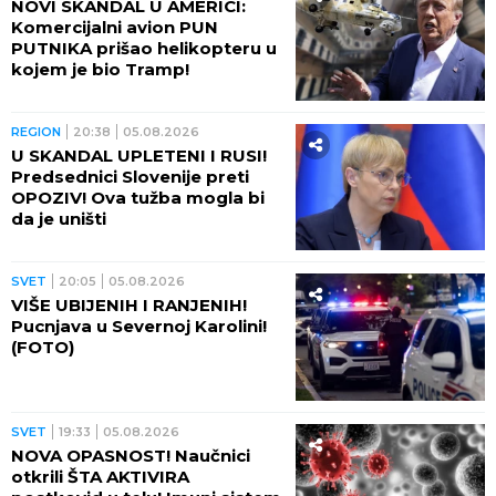
NOVI SKANDAL U AMERICI:
Komercijalni avion PUN
PUTNIKA prišao helikopteru u
kojem je bio Tramp!
REGION
20:38
05.08.2026
U SKANDAL UPLETENI I RUSI!
Predsednici Slovenije preti
OPOZIV! Ova tužba mogla bi
da je uništi
SVET
20:05
05.08.2026
VIŠE UBIJENIH I RANJENIH!
Pucnjava u Severnoj Karolini!
(FOTO)
SVET
19:33
05.08.2026
NOVA OPASNOST! Naučnici
otkrili ŠTA AKTIVIRA