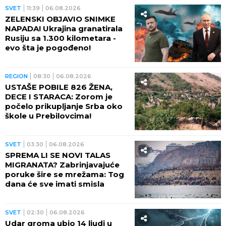
SVET
11:39
06.08.2026
ZELENSKI OBJAVIO SNIMKE
NAPADA! Ukrajina granatirala
Rusiju sa 1.300 kilometara -
evo šta je pogođeno!
REGION
08:30
06.08.2026
USTAŠE POBILE 826 ŽENA,
DECE I STARACA: Zorom je
počelo prikupljanje Srba oko
škole u Prebilovcima!
SVET
03:30
06.08.2026
SPREMA LI SE NOVI TALAS
MIGRANATA? Zabrinjavajuće
poruke šire se mrežama: Tog
dana će sve imati smisla
SVET
02:30
06.08.2026
Udar groma ubio 14 ljudi u