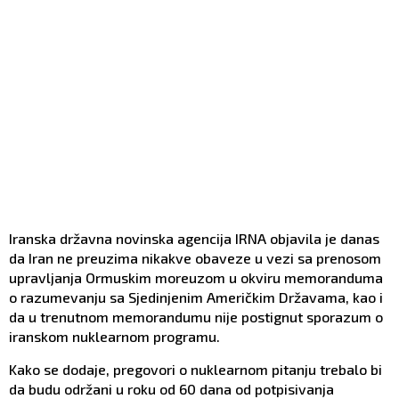
Iranska državna novinska agencija IRNA objavila je danas
da Iran ne preuzima nikakve obaveze u vezi sa prenosom
upravljanja Ormuskim moreuzom u okviru memoranduma
o razumevanju sa Sjedinjenim Američkim Državama, kao i
da u trenutnom memorandumu nije postignut sporazum o
iranskom nuklearnom programu.
Kako se dodaje, pregovori o nuklearnom pitanju trebalo bi
da budu održani u roku od 60 dana od potpisivanja