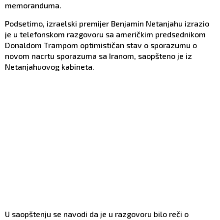
memoranduma.
Podsetimo, izraelski premijer Benjamin Netanjahu izrazio
je u telefonskom razgovoru sa američkim predsednikom
Donaldom Trampom optimističan stav o sporazumu o
novom nacrtu sporazuma sa Iranom, saopšteno je iz
Netanjahuovog kabineta.
U saopštenju se navodi da je u razgovoru bilo reči o