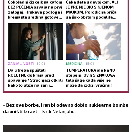
Čokoladni čizkejk sa kafom
Čeka dete s devojkom, ALI
BEZ PEČENJA osvaja na prvi
JE PRE NJE BIO S NJENOM
zalogaj: Hrskava podloga i
MAJKOM: Porodična priča
kremasta sredina gotove
sa šok-obrtom podelila
BEZ RERNE (RECEPT)
javnost
ZANIMLJIVOSTI
19:01
MEDICINA
15:01
Da li treba spuštati
TEMPERATURA ide ka 40
ROLETNE do kraja pred
stepeni: Ovih 5 ZNAKOVA
spavanje? Stručnjaci otkrili
telo šalje kada više ne
kako to utiče na san i
može da izdrži vrućinu!
jutarnje buđenje
-
Bez ove borbe, Iran bi odavno dobio nuklearne bombe
da uništi Izrael
- tvrdi Netanjahu.