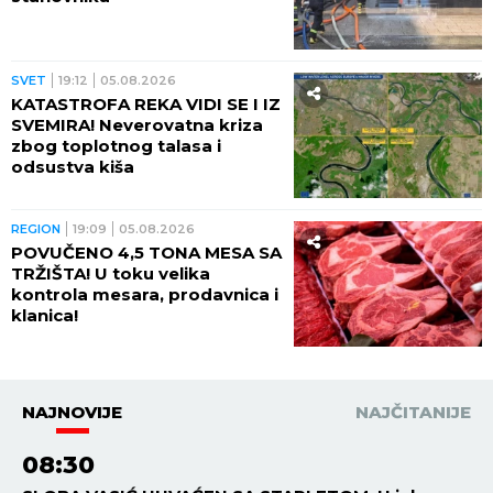
SVET
19:12
05.08.2026
KATASTROFA REKA VIDI SE I IZ
SVEMIRA! Neverovatna kriza
zbog toplotnog talasa i
odsustva kiša
REGION
19:09
05.08.2026
POVUČENO 4,5 TONA MESA SA
TRŽIŠTA! U toku velika
kontrola mesara, prodavnica i
klanica!
NAJNOVIJE
NAJČITANIJE
08:30