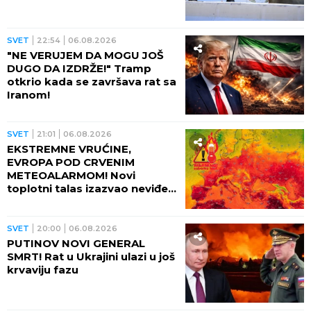
SVET
22:54
06.08.2026
"NE VERUJEM DA MOGU JOŠ
DUGO DA IZDRŽE!" Tramp
otkrio kada se završava rat sa
Iranom!
SVET
21:01
06.08.2026
EKSTREMNE VRUĆINE,
EVROPA POD CRVENIM
METEOALARMOM! Novi
toplotni talas izazvao neviđeni
haos - besne požari, veliki
problem u energetici!
SVET
20:00
06.08.2026
PUTINOV NOVI GENERAL
SMRT! Rat u Ukrajini ulazi u još
krvaviju fazu