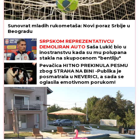
Sunovrat mladih rukometaša: Novi poraz Srbije u
Beogradu
SRPSKOM REPREZENTATIVCU
DEMOLIRAN AUTO
Saša Lukić bio u
inostranstvu kada su mu polupana
stakla na skupocenom "bentliju"
Pevačica HITNO PREKINULA PESMU
zbog STRAHA NA BINI -Publika je
posmatrala u NEVERICI, a sada se
oglasila emotivnom porukom!