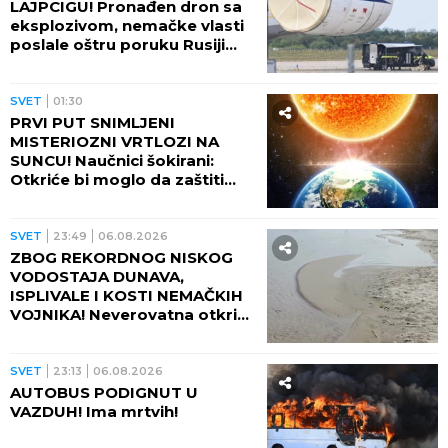
LAJPCIGU! Pronađen dron sa
eksplozivom, nemačke vlasti
poslale oštru poruku Rusiji
(FOTO)
SVET
01:30
PRVI PUT SNIMLJENI
MISTERIOZNI VRTLOZI NA
SUNCU! Naučnici šokirani:
Otkriće bi moglo da zaštiti
Zemlju od katastrofalnih
posledica
SVET
23:49
06.08.2026
ZBOG REKORDNOG NISKOG
VODOSTAJA DUNAVA,
ISPLIVALE I KOSTI NEMAČKIH
VOJNIKA! Neverovatna otkrića
ređaju se jedno za drugim -
pored njih motocikl Vermahta!
SVET
23:13
06.08.2026
AUTOBUS PODIGNUT U
VAZDUH! Ima mrtvih!