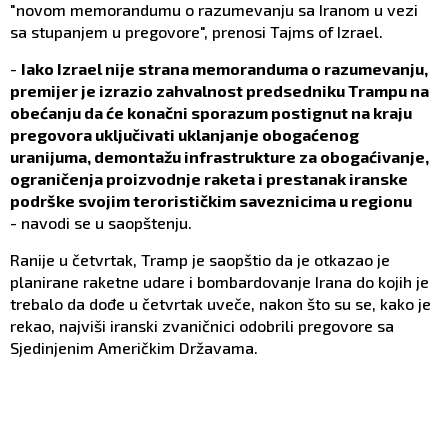
"novom memorandumu o razumevanju sa Iranom u vezi
sa stupanjem u pregovore", prenosi Tajms of Izrael.
-
Iako Izrael nije strana memoranduma o razumevanju,
premijer je izrazio zahvalnost predsedniku Trampu na
obećanju da će konačni sporazum postignut na kraju
pregovora uključivati uklanjanje obogaćenog
uranijuma, demontažu infrastrukture za obogaćivanje,
ograničenja proizvodnje raketa i prestanak iranske
podrške svojim terorističkim saveznicima u regionu
- navodi se u saopštenju.
Ranije u četvrtak, Tramp je saopštio da je otkazao je
planirane raketne udare i bombardovanje Irana do kojih je
trebalo da dođe u četvrtak uveče, nakon što su se, kako je
rekao, najviši iranski zvaničnici odobrili pregovore sa
Sjedinjenim Američkim Državama.