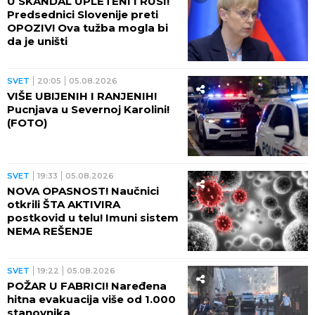
U SKANDAL UPLETENI I RUSI!
Predsednici Slovenije preti
OPOZIV! Ova tužba mogla bi
da je uništi
SVET
20:05
05.08.2026
VIŠE UBIJENIH I RANJENIH!
Pucnjava u Severnoj Karolini!
(FOTO)
SVET
19:33
05.08.2026
NOVA OPASNOST! Naučnici
otkrili ŠTA AKTIVIRA
postkovid u telu! Imuni sistem
NEMA REŠENJE
SVET
19:22
05.08.2026
POŽAR U FABRICI! Naređena
hitna evakuacija više od 1.000
stanovnika