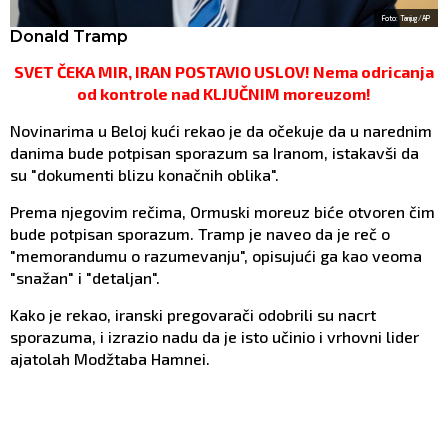
Foto: Tanjug/AP
Donald Tramp
SVET ČEKA MIR, IRAN POSTAVIO USLOV! Nema odricanja
od kontrole nad KLJUČNIM moreuzom!
Novinarima u Beloj kući rekao je da očekuje da u narednim
danima bude potpisan sporazum sa Iranom, istakavši da
su "dokumenti blizu konačnih oblika".
Prema njegovim rečima, Ormuski moreuz biće otvoren čim
bude potpisan sporazum. Tramp je naveo da je reč o
"memorandumu o razumevanju", opisujući ga kao veoma
"snažan" i "detaljan".
Kako je rekao, iranski pregovarači odobrili su nacrt
sporazuma, i izrazio nadu da je isto učinio i vrhovni lider
ajatolah Modžtaba Hamnei.