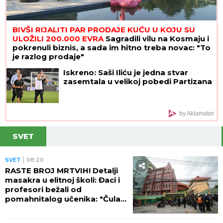
BIVŠI RIJALITI PAR PRODAJE KUĆU U KOJU SU
ULOŽILI 200.000 EVRA
Sagradili vilu na Kosmaju i
pokrenuli biznis, a sada im hitno treba novac: "To
je razlog prodaje"
Iskreno: Saši Iliću je jedna stvar
zasemtala u velikoj pobedi Partizana
by Aklamator
SVET
SVET
08:20
RASTE BROJ MRTVIH! Detalji
masakra u elitnoj školi: Đaci i
profesori bežali od
pomahnitalog učenika: "Čula
se pucnjava, a onda je sve
utihnulo!" (FOTO)