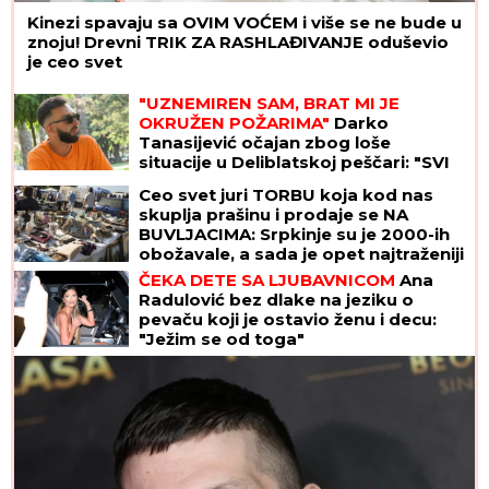
Kinezi spavaju sa OVIM VOĆEM i više se ne bude u
znoju! Drevni TRIK ZA RASHLAĐIVANJE oduševio
je ceo svet
"UZNEMIREN SAM, BRAT MI JE
OKRUŽEN POŽARIMA"
Darko
Tanasijević očajan zbog loše
situacije u Deliblatskoj peščari: "SVI
SU EVAKUISANI", otkrio koje
Ceo svet juri TORBU koja kod nas
informacije ima
skuplja prašinu i prodaje se NA
BUVLJACIMA: Srpkinje su je 2000-ih
obožavale, a sada je opet najtraženiji
komad!
ČEKA DETE SA LJUBAVNICOM
Ana
Radulović bez dlake na jeziku o
pevaču koji je ostavio ženu i decu:
"Ježim se od toga"