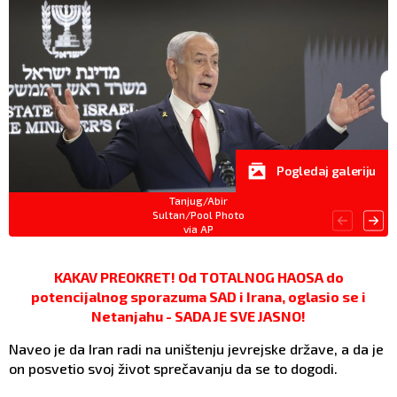
Pogledaj galeriju
Tanjug/Abir
Sultan/Pool Photo
via AP
KAKAV PREOKRET! Od TOTALNOG HAOSA do
potencijalnog sporazuma SAD i Irana, oglasio se i
Netanjahu - SADA JE SVE JASNO!
Naveo je da Iran radi na uništenju jevrejske države, a da je
on posvetio svoj život sprečavanju da se to dogodi.