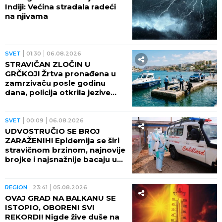
Indiji: Većina stradala radeći
na njivama
SVET
01:30
06.08.2026
STRAVIČAN ZLOČIN U
GRČKOJ! Žrtva pronađena u
zamrzivaču posle godinu
dana, policija otkrila jezive
okolnosti
SVET
00:09
06.08.2026
UDVOSTRUČIO SE BROJ
ZARAŽENIH! Epidemija se širi
stravičnom brzinom, najnovije
brojke i najsnažnije bacaju u
OČAJ
REGION
23:41
05.08.2026
OVAJ GRAD NA BALKANU SE
ISTOPIO, OBORENI SVI
REKORDI! Nigde žive duše na