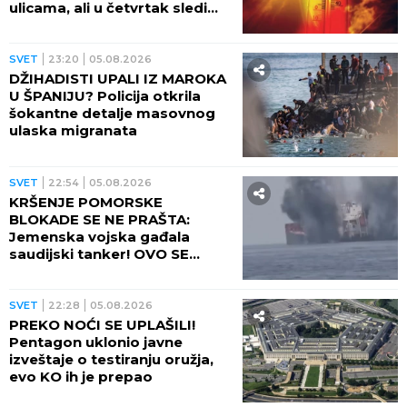
ulicama, ali u četvrtak sledi
veliki preokret
SVET
23:20
05.08.2026
DŽIHADISTI UPALI IZ MAROKA
U ŠPANIJU? Policija otkrila
šokantne detalje masovnog
ulaska migranata
SVET
22:54
05.08.2026
KRŠENJE POMORSKE
BLOKADE SE NE PRAŠTA:
Jemenska vojska gađala
saudijski tanker! OVO SE
OPASNO ZAKUVALO
SVET
22:28
05.08.2026
PREKO NOĆI SE UPLAŠILI!
Pentagon uklonio javne
izveštaje o testiranju oružja,
evo KO ih je prepao