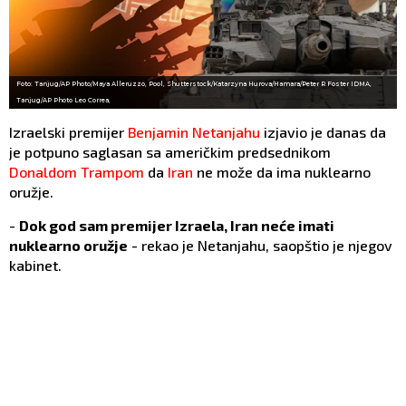
Foto: Tanjug/AP Photo/Maya Alleruzzo, Pool, Shutterstock/Katarzyna Hurova/Hamara/Peter R Foster IDMA,
Tanjug/AP Photo Leo Correa,
Izraelski premijer
Benjamin Netanjahu
izjavio je danas da
je potpuno saglasan sa američkim predsednikom
Donaldom Trampom
da
Iran
ne može da ima nuklearno
oružje.
-
Dok god sam premijer Izraela, Iran neće imati
nuklearno oružje
- rekao je Netanjahu, saopštio je njegov
kabinet.