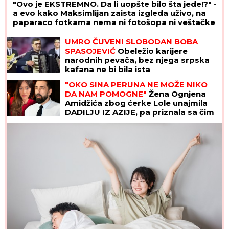
"Ovo je EKSTREMNO. Da li uopšte bilo šta jede!?" -
a evo kako Maksimlijan zaista izgleda uživo, na
paparaco fotkama nema ni fotošopa ni veštačke
intelig
UMRO ČUVENI SLOBODAN BOBA
SPASOJEVIĆ
Obeležio karijere
narodnih pevača, bez njega srpska
kafana ne bi bila ista
"OKO SINA PERUNA NE MOŽE NIKO
DA NAM POMOGNE"
Žena Ognjena
Amidžića zbog ćerke Lole unajmila
DADILJU IZ AZIJE, pa priznala sa čim
se suočavaju u domu! (FOTO)