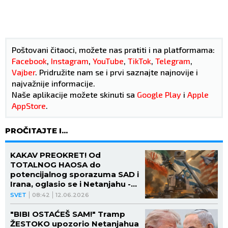
Poštovani čitaoci, možete nas pratiti i na platformama:
Facebook
,
Instagram
,
YouTube
,
TikTok
,
Telegram
,
Vajber
. Pridružite nam se i prvi saznajte najnovije i
najvažnije informacije.
Naše aplikacije možete skinuti sa
Google Play
i
Apple
AppStore
.
PROČITAJTE I...
KAKAV PREOKRET! Od
TOTALNOG HAOSA do
potencijalnog sporazuma SAD i
Irana, oglasio se i Netanjahu -
SADA JE SVE JASNO!
SVET
08:42
12.06.2026
"BIBI OSTAĆEŠ SAM!" Tramp
ŽESTOKO upozorio Netanjahua