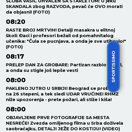
SLOBA VASIĆ UHVAĆEN SA STARLETOM: U jeku
SKANDALA zbog RAZVODA, pevač će OVO morati
da objasni! (FOTO)
08:20
RASTE BROJ MRTVIH! Detalji masakra u elitnoj
školi: Đaci i profesori bežali od pomahnitalog
učenika: "Čula se pucnjava, a onda je sve utihnulo!"
(FOTO)
SPORTISSIMO
08:17
PRELEP DAN ZA GROBARE: Partizan razbio Tobol,
a onda su stigle još lepše vesti
08:00
PAKLENO JUTRO U SRBIJI! Beograd se probudio
na 26 stepeni, a tek sledi UDAR VRUĆINE! RHMZ
niže upozorenja - prete požari, ali stiže i kiša!
08:00
OBJAVLJENE PRVE FOTOGRAFIJE SA MESTA
NESREĆE! Zvezda omiljenog filma u Srba doživela
saobraćajku, DETALJI JEŽE DO KOSTIJU! (VIDEO)