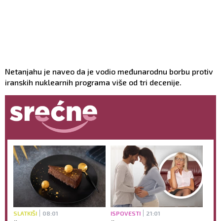
Netanjahu je naveo da je vodio međunarodnu borbu protiv
iranskih nuklearnih programa više od tri decenije.
SLATKIŠI
08:01
ISPOVESTI
21:01