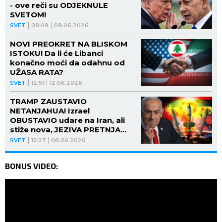
- ove reči su ODJEKNULE
SVETOM!
SVET
08:09
09.06.2026
NOVI PREOKRET NA BLISKOM
ISTOKU! Da li će Libanci
konačno moći da odahnu od
UŽASA RATA?
SVET
12:51
12.06.2026
TRAMP ZAUSTAVIO
NETANJAHUA! Izrael
OBUSTAVIO udare na Iran, ali
stiže nova, JEZIVA PRETNJA
Bejrutu!
SVET
15:27
08.06.2026
BONUS VIDEO: