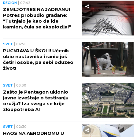
REGION
07:42
ZEMLJOTRES NA JADRANU!
Potres probudio građane:
"Tutnjalo je kao da ide
kamion, čula se eksplozija!"
SVET
06:51
PUCNJAVA U ŠKOLI! Učenik
ubio nastavnika i ranio još
četiri osobe, pa sebi oduzeo
život!
SVET
03:30
Zašto je Pentagon uklonio
javne izveštaje o testiranju
oružja? Iza svega se krije
zloupotreba AI
SVET
02:30
HAOS NA AERODROMU U