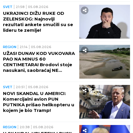
SVET
21:58
05.08.2026
UKRAJINCI DIŽU RUKE OD
ZELENSKOG: Najnoviji
rezultati ankete smučili su se
lideru te zemlje!
REGION
21:14
05.08.2026
UŽAS! DUNAV KOD VUKOVARA
PAO NA MINUS 60
CENTIMETARA! Brodovi stoje
nasukani, saobraćaj NE
POSTOJI
SVET
20:51
05.08.2026
NOVI SKANDAL U AMERICI:
Komercijalni avion PUN
PUTNIKA prišao helikopteru u
kojem je bio Tramp!
REGION
20:38
05.08.2026