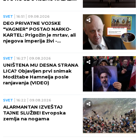
ODAKLE TOLIKA HISTERIJA!
SVET
16:51
09.08.2026
DEO PRIVATNE VOJSKE
"VAGNER" POSTAO NARKO-
KARTEL: Prigožin je mrtav, ali
njegova imperija živi -
IZGRADILI TRAMADOLSKO
CARSTVO U AFRICI!
SVET
16:27
09.08.2026
UNIŠTENA MU DESNA STRANA
LICA? Objavljen prvi snimak
Modžtabe Hamneija posle
ranjavanja (VIDEO)
SVET
16:22
09.08.2026
ALARMANTAN IZVEŠTAJ
TAJNE SLUŽBE! Evropska
zemlja na nogama