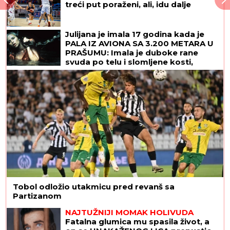
treći put poraženi, ali, idu dalje
Julijana je imala 17 godina kada je
PALA IZ AVIONA SA 3.200 METARA U
PRAŠUMU: Imala je duboke rane
svuda po telu i slomljene kosti,
videla je MRTVU MAJKU, ali nije želela
da se preda
Tobol odložio utakmicu pred revanš sa
Partizanom
NAJTUŽNIJI MOMAK HOLIVUDA
Fatalna glumica mu spasila život, a