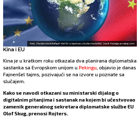
Foto: Shutterstock/Rafayel Melik-Israyelyan,shutterstock/REC Stock Footage,pixabay.com
Kina i EU
Kina je u kratkom roku otkazala dva planirana diplomatska
sastanka sa Evropskom unijom u
Pekingu
, objavio je danas
Fajnenšel tajms, pozivajući se na izvore u poznate sa
slučajem.
Kako se navodi otkazani su ministarski dijalog o
digitalnim pitanjima i sastanak na kojem bi učestvovao
zamenik generalnog sekretara diplomatske službe EU
Olof Skug, prenosi Rojters.