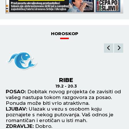
HOROSKOP
RIBE
19.2 - 20.3
ja
POSAO:
Dobitak novog projekta će zavisiti od
P
vašeg nastupa tokom razgovora za posao.
po
Ponuda može biti vrlo atraktivna.
bu
m
LJUBAV:
Ulazak u vezu s osobom koju
L
poznajete s nekog putovanja. Vaš odnos je
vr
romantičan i erotičan u isti mah.
ko
ZDRAVLJE:
Dobro.
Z