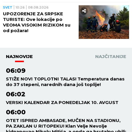
SVET
10:26
08.08.2026
UPOZORENJE ZA SRPSKE
TURISTE: Ove lokacije po
VEOMA VISOKIM RIZIKOM su
od požara!
NAJNOVIJE
NAJČITANIJE
06:09
STIŽE NOVI TOPLOTNI TALAS! Temperatura danas
do 37 stepeni, narednih dana još toplije!
06:02
VERSKI KALENDAR ZA PONEDELJAK 10. AVGUST
06:00
OTET ISPRED AMBASADE, MUČEN NA STADIONU,
PA ZAKLAN U RITOPEKU! Klan Velje Nevolje
kidnapovao Nikolu Mitića, a onda ga brutalno ubili: