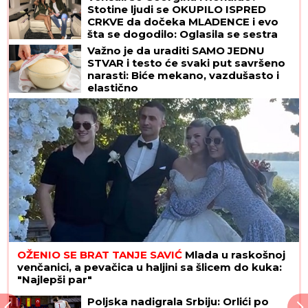
Stotine ljudi se OKUPILO ISPRED
CRKVE da dočeka MLADENCE i evo
šta se dogodilo: Oglasila se sestra
slavnog fudbalera, njegove klupske
Važno je da uraditi SAMO JEDNU
obaveze ukazuju samo na jedno
STVAR i testo će svaki put savršeno
narasti: Biće mekano, vazdušasto i
elastično
OŽENIO SE BRAT TANJE SAVIĆ
Mlada u raskošnoj
venčanici, a pevačica u haljini sa šlicem do kuka:
"Najlepši par"
Poljska nadigrala Srbiju: Orlići po