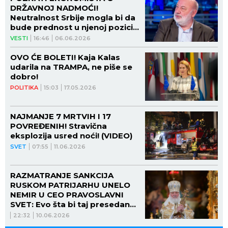
DRŽAVNOJ NADMOĆI!
Neutralnost Srbije mogla bi da
bude prednost u njenoj poziciji
u svetu!
VESTI
16:46
06.06.2026
OVO ĆE BOLETI! Kaja Kalas
udarila na TRAMPA, ne piše se
dobro!
POLITIKA
15:03
17.05.2026
NAJMANJE 7 MRTVIH I 17
POVREĐENIH! Stravična
eksplozija usred noći! (VIDEO)
SVET
07:55
11.06.2026
RAZMATRANJE SANKCIJA
RUSKOM PATRIJARHU UNELO
NEMIR U CEO PRAVOSLAVNI
SVET: Evo šta bi taj presedan
značio za sve verske vođe
22:32
10.06.2026