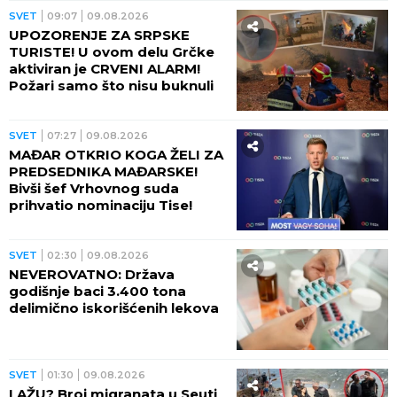
SVET
09:07
09.08.2026
UPOZORENJE ZA SRPSKE
TURISTE! U ovom delu Grčke
aktiviran je CRVENI ALARM!
Požari samo što nisu buknuli
SVET
07:27
09.08.2026
MAĐAR OTKRIO KOGA ŽELI ZA
PREDSEDNIKA MAĐARSKE!
Bivši šef Vrhovnog suda
prihvatio nominaciju Tise!
SVET
02:30
09.08.2026
NEVEROVATNO: Država
godišnje baci 3.400 tona
delimično iskorišćenih lekova
SVET
01:30
09.08.2026
LAŽU? Broj migranata u Seuti