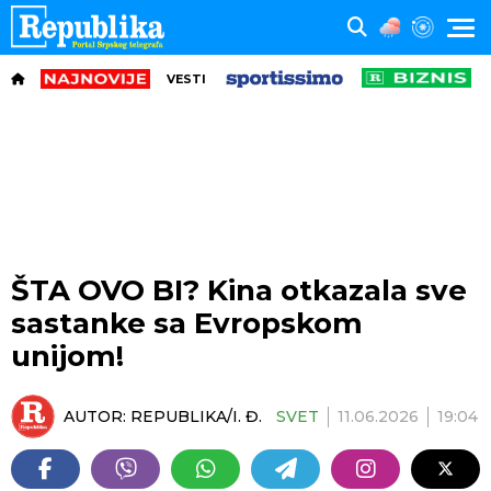
VESTI
ŠTA OVO BI? Kina otkazala sve
sastanke sa Evropskom
unijom!
AUTOR:
REPUBLIKA/I. Đ.
SVET
11.06.2026
19:04