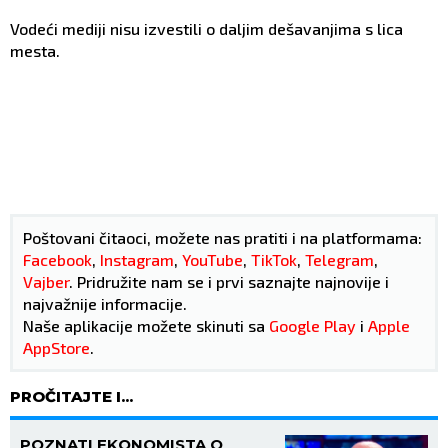
Vodeći mediji nisu izvestili o daljim dešavanjima s lica
mesta.
Poštovani čitaoci, možete nas pratiti i na platformama:
Facebook
,
Instagram
,
YouTube
,
TikTok
,
Telegram
,
Vajber
. Pridružite nam se i prvi saznajte najnovije i
najvažnije informacije.
Naše aplikacije možete skinuti sa
Google Play
i
Apple
AppStore
.
PROČITAJTE I...
POZNATI EKONOMISTA O