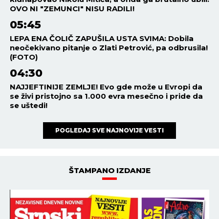
OVO NI "ZEMUNCI" NISU RADILI!
05:45
LEPA ENA ČOLIČ ZAPUŠILA USTA SVIMA: Dobila
neočekivano pitanje o Zlati Petrović, pa odbrusila!
(FOTO)
04:30
NAJJEFTINIJE ZEMLJE! Evo gde može u Evropi da
se živi pristojno sa 1.000 evra mesečno i pride da
se uštedi!
POGLEDAJ SVE NAJNOVIJE VESTI
ŠTAMPANO IZDANJE