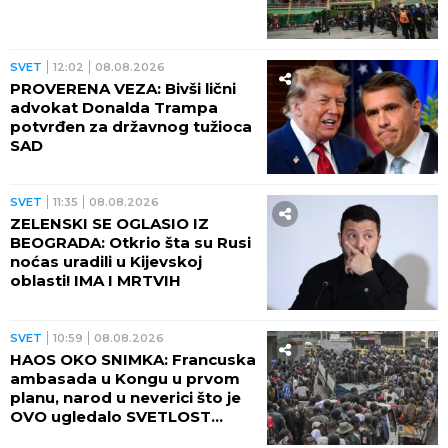
SVET
12:02
08.08.2026
PROVERENA VEZA: Bivši lični
advokat Donalda Trampa
potvrđen za državnog tužioca
SAD
SVET
11:35
08.08.2026
ZELENSKI SE OGLASIO IZ
BEOGRADA: Otkrio šta su Rusi
noćas uradili u Kijevskoj
oblasti! IMA I MRTVIH
SVET
10:59
08.08.2026
HAOS OKO SNIMKA: Francuska
ambasada u Kongu u prvom
planu, narod u neverici što je
OVO ugledalo SVETLOST
DANA (VIDEO)