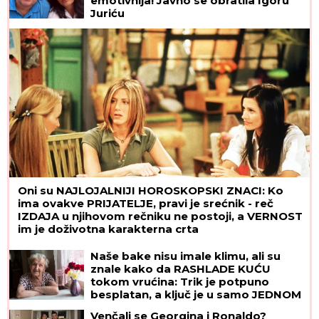
emotivnija! Javno se obratila Igoru
Juriću
Oni su NAJLOJALNIJI HOROSKOPSKI ZNACI: Ko
ima ovakve PRIJATELJE, pravi je srećnik - reč
IZDAJA u njihovom rečniku ne postoji, a VERNOST
im je doživotna karakterna crta
Naše bake nisu imale klimu, ali su
znale kako da RASHLADE KUĆU
tokom vrućina: Trik je potpuno
besplatan, a ključ je u samo JEDNOM
PRAVILU
Venčali se Georgina i Ronaldo?