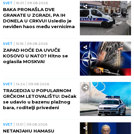
SVET
16:01
09.08.2026
BAKA PRONAŠLA DVE
GRANATE U ZGRADI, PA IH
DONELA U CRKVU! Usledio je
neviđen haos među vernicima
SVET
15:16
09.08.2026
ZAPAD HOĆE DA UVUČE
KOSOVO U NATO? Hitno se
oglasila MOSKVA!
SVET
14:24
09.08.2026
TRAGEDIJA U POPULARNOM
GRČKOM LETOVALIŠTU: Dečak
se udavio u bazenu plažnog
bara, roditelji privedeni
SVET
13:51
09.08.2026
NETANJAHU HAMASU