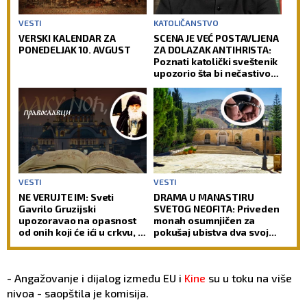
VESTI
KATOLIČANSTVO
VERSKI KALENDAR ZA
SCENA JE VEĆ POSTAVLJENA
PONEDELJAK 10. AVGUST
ZA DOLAZAK ANTIHRISTA:
Poznati katolički sveštenik
upozorio šta bi nečastivom
moglo da omogući kontrolu
nad čovečanstvom
VESTI
VESTI
NE VERUJTE IM: Sveti
DRAMA U MANASTIRU
Gavrilo Gruzijski
SVETOG NEOFITA: Priveden
upozoravao na opasnost
monah osumnjičen za
od onih koji će ići u crkvu, a
pokušaj ubistva dva svoja
ipak neće biti pravi hrišćani
sabrata
- Angažovanje i dijalog između EU i
Kine
su u toku na više
nivoa - saopštila je komisija.