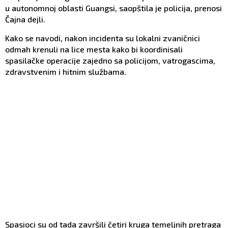
u autonomnoj oblasti Guangsi, saopštila je policija, prenosi
Čajna dejli.
Kako se navodi, nakon incidenta su lokalni zvaničnici
odmah krenuli na lice mesta kako bi koordinisali
spasilačke operacije zajedno sa policijom, vatrogascima,
zdravstvenim i hitnim službama.
Spasioci su od tada završili četiri kruga temeljnih pretraga