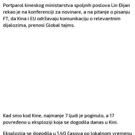
Portparol kineskog ministarstva spoljnih poslova Lin Đijan
rekao je na konferenciji za novinare, a na pitanje o pisanju
FT, da Kina i EU održavaju komunikaciju o relevantnim
dijalozima, prenosi Global tajms.
Kad smo kod Kine, najmanje 7 ljudi je poginulo, a 17
povređeno u eksploziji koja se dogodila danas u Kini.
Eksplozija se dogodila u 1.40 časova po lokalnom vremenu