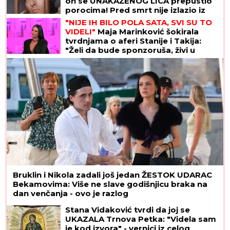
on se UNAKAŽENOG LICA prepustio
porocima! Pred smrt nije izlazio iz
gej bordela
"NIJE IH BILO POLA SATA, SVI SU TO
VIDELI"
Maja Marinković šokirala
tvrdnjama o aferi Stanije i Takija:
"Želi da bude sponzoruša, živi u
selendri"
Bruklin i Nikola zadali još jedan ŽESTOK UDARAC
Bekamovima: Više ne slave godišnjicu braka na
dan venčanja - ovo je razlog
Stana Vidaković tvrdi da joj se
UKAZALA Trnova Petka: "Videla sam
je kod izvora" - vernici iz celog