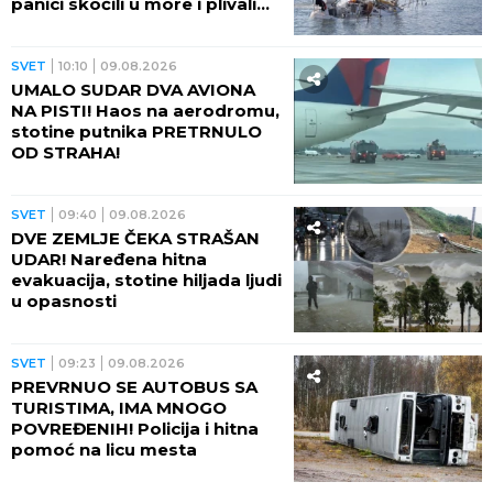
panici skočili u more i plivali
do obale
SVET
10:10
09.08.2026
UMALO SUDAR DVA AVIONA
NA PISTI! Haos na aerodromu,
stotine putnika PRETRNULO
OD STRAHA!
SVET
09:40
09.08.2026
DVE ZEMLJE ČEKA STRAŠAN
UDAR! Naređena hitna
evakuacija, stotine hiljada ljudi
u opasnosti
SVET
09:23
09.08.2026
PREVRNUO SE AUTOBUS SA
TURISTIMA, IMA MNOGO
POVREĐENIH! Policija i hitna
pomoć na licu mesta