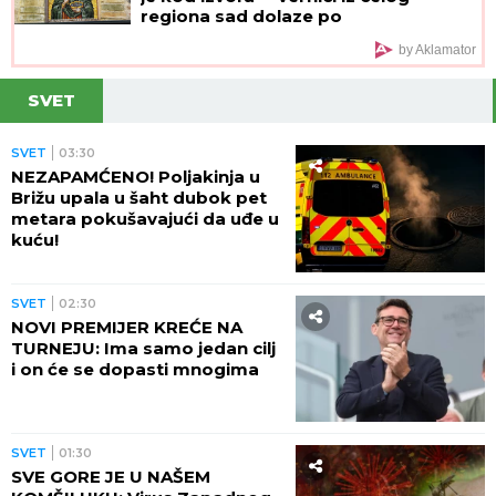
regiona sad dolaze po
ČUDOTVORNU VODU
by Aklamator
SVET
SVET
03:30
NEZAPAMĆENO! Poljakinja u
Brižu upala u šaht dubok pet
metara pokušavajući da uđe u
kuću!
SVET
02:30
NOVI PREMIJER KREĆE NA
TURNEJU: Ima samo jedan cilj
i on će se dopasti mnogima
SVET
01:30
SVE GORE JE U NAŠEM