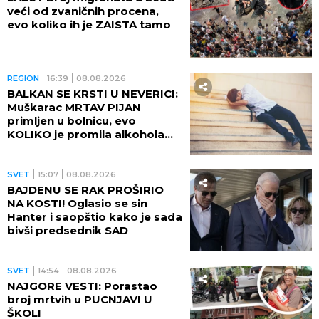
veći od zvaničnih procena,
evo koliko ih je ZAISTA tamo
REGION
16:39
08.08.2026
BALKAN SE KRSTI U NEVERICI:
Muškarac MRTAV PIJAN
primljen u bolnicu, evo
KOLIKO je promila alkohola
imao u krvi!
SVET
15:07
08.08.2026
BAJDENU SE RAK PROŠIRIO
NA KOSTI! Oglasio se sin
Hanter i saopštio kako je sada
bivši predsednik SAD
SVET
14:54
08.08.2026
NAJGORE VESTI: Porastao
broj mrtvih u PUCNJAVI U
ŠKOLI