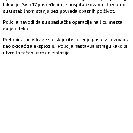
lokacije. Svih 17 povređenih je hospitalizovano i trenutno
su u stabilnom stanju bez povreda opasnih po život.
Policija navodi da su spasilačke operacije na licu mesta i
dalje u toku.
Preliminarne istrage su isključile curenje gasa iz cevovoda
kao okidač za eksploziju. Policija nastavlja istragu kako bi
utvrdila tačan uzrok eksplozije.