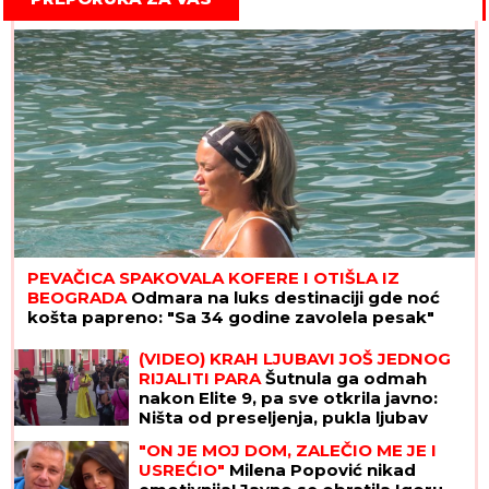
PEVAČICA SPAKOVALA KOFERE I OTIŠLA IZ
BEOGRADA
Odmara na luks destinaciji gde noć
košta papreno: "Sa 34 godine zavolela pesak"
(VIDEO) KRAH LJUBAVI JOŠ JEDNOG
RIJALITI PARA
Šutnula ga odmah
nakon Elite 9, pa sve otkrila javno:
Ništa od preseljenja, pukla ljubav
preko noći
"ON JE MOJ DOM, ZALEČIO ME JE I
USREĆIO"
Milena Popović nikad