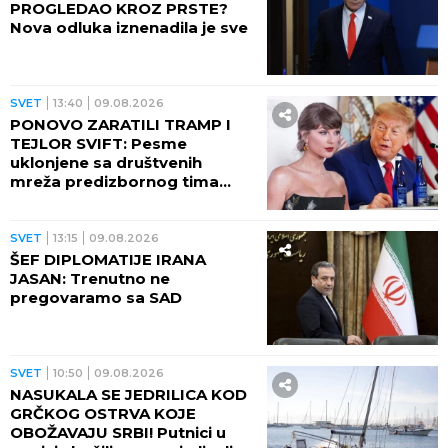
PROGLEDAO KROZ PRSTE?
Nova odluka iznenadila je sve
SVET
13:40
09.08.2026
PONOVO ZARATILI TRAMP I
TEJLOR SVIFT: Pesme
uklonjene sa društvenih
mreža predizbornog tima
predsednika SAD
SVET
13:15
09.08.2026
ŠEF DIPLOMATIJE IRANA
JASAN: Trenutno ne
pregovaramo sa SAD
SVET
10:50
09.08.2026
NASUKALA SE JEDRILICA KOD
GRČKOG OSTRVA KOJE
OBOŽAVAJU SRBI! Putnici u