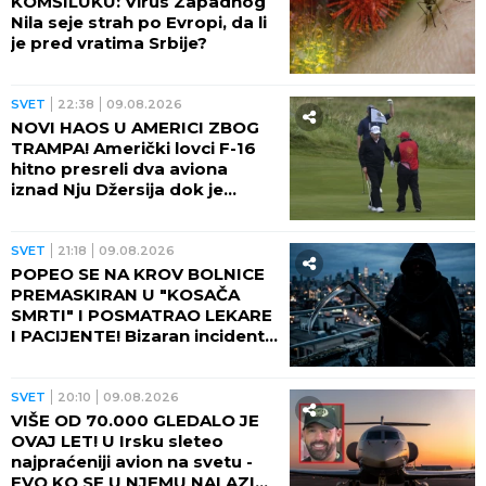
KOMŠILUKU: Virus Zapadnog
Nila seje strah po Evropi, da li
je pred vratima Srbije?
SVET
22:38
09.08.2026
NOVI HAOS U AMERICI ZBOG
TRAMPA! Američki lovci F-16
hitno presreli dva aviona
iznad Nju Džersija dok je
američki predsednik igrao
golf!
SVET
21:18
09.08.2026
POPEO SE NA KROV BOLNICE
PREMASKIRAN U "KOSAČA
SMRTI" I POSMATRAO LEKARE
I PACIJENTE! Bizaran incident
dobio neočekivani obrt!
SVET
20:10
09.08.2026
VIŠE OD 70.000 GLEDALO JE
OVAJ LET! U Irsku sleteo
najpraćeniji avion na svetu -
EVO KO SE U NJEMU NALAZIO i