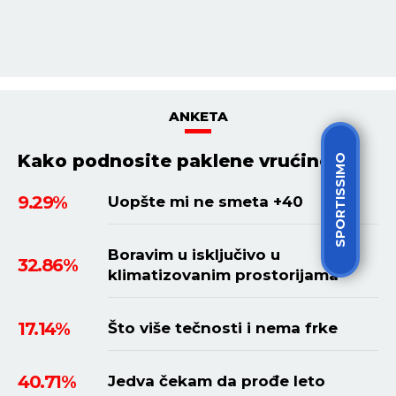
ANKETA
Kako podnosite paklene vrućine?
SPORTISSIMO
9.29%
Uopšte mi ne smeta +40
Boravim u isključivo u
32.86%
klimatizovanim prostorijama
17.14%
Što više tečnosti i nema frke
40.71%
Jedva čekam da prođe leto