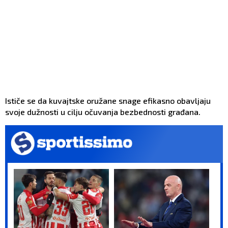
Ističe se da kuvajtske oružane snage efikasno obavljaju
svoje dužnosti u cilju očuvanja bezbednosti građana.