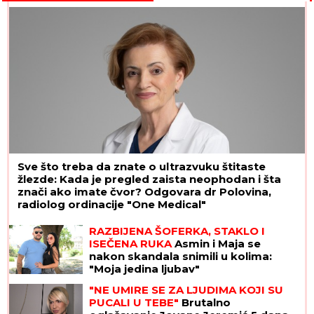
Sve što treba da znate o ultrazvuku štitaste
žlezde: Kada je pregled zaista neophodan i šta
znači ako imate čvor? Odgovara dr Polovina,
radiolog ordinacije "One Medical"
RAZBIJENA ŠOFERKA, STAKLO I
ISEČENA RUKA
Asmin i Maja se
nakon skandala snimili u kolima:
"Moja jedina ljubav"
"NE UMIRE SE ZA LJUDIMA KOJI SU
PUCALI U TEBE"
Brutalno