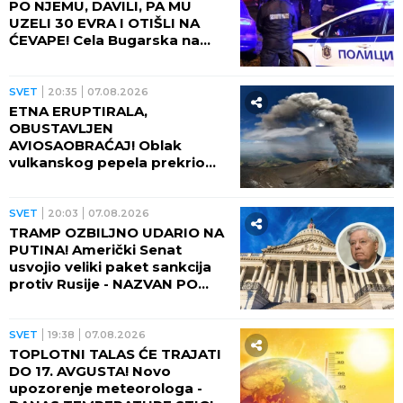
PO NJEMU, DAVILI, PA MU
UZELI 30 EVRA I OTIŠLI NA
ĆEVAPE! Cela Bugarska na
nogama zbog ubistva čoveka
- PRESUDILO MU PETORO
MALOLETNIKA, UVUKLI GA U
SVET
20:35
07.08.2026
JEZIVU ZAMKU!
ETNA ERUPTIRALA,
OBUSTAVLJEN
AVIOSAOBRAĆAJ! Oblak
vulkanskog pepela prekrio
nebo, fontana lave izlazi iz
kratera!
SVET
20:03
07.08.2026
TRAMP OZBILJNO UDARIO NA
PUTINA! Američki Senat
usvojio veliki paket sankcija
protiv Rusije - NAZVAN PO
POKOJNOM LINDZIJU
GREJEMU!
SVET
19:38
07.08.2026
TOPLOTNI TALAS ĆE TRAJATI
DO 17. AVGUSTA! Novo
upozorenje meteorologa -