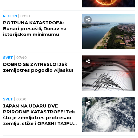
REGION
09:18
POTPUNA KATASTROFA:
Bunari presušili, Dunav na
istorijskom minimumu
SVET
07:40
DOBRO SE ZATRESLO! Jak
zemljotres pogodio Aljasku!
SVET
03:30
JAPAN NA UDARU DVE
PRIRODNE KATASTROFE! Tek
što je zemljotres protresao
zemlju, stiže i OPASNI TAJFUN:
Otkazano više od 500 letova,
naređene evakuacije