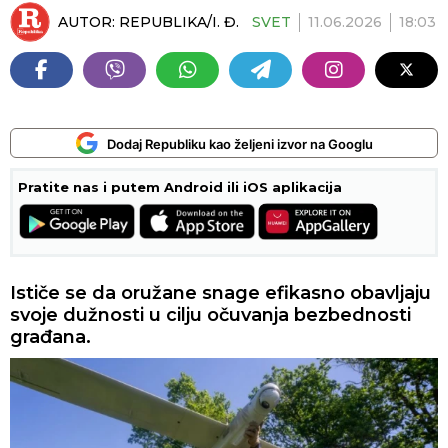
AUTOR:
REPUBLIKA/I. Đ.
SVET
11.06.2026
18:03
Dodaj Republiku kao željeni izvor na Googlu
Pratite nas i putem Android ili iOS aplikacija
Ističe se da oružane snage efikasno obavljaju
svoje dužnosti u cilju očuvanja bezbednosti
građana.