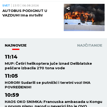
pored njih motocikl Vermahta!
SVET
23:13
06.08.2026
AUTOBUS PODIGNUT U
VAZDUH! Ima mrtvih!
NAJNOVIJE
NAJČITANIJE
11:14
MUP: Četiri helikoptera juče iznad Deliblatske
peščare izbacila 270 tona vode
11:05
HOROR! Sudarili se putnički i teretni voz! IMA
POVREĐENIH!
10:59
HAOS OKO SNIMKA: Francuska ambasada u Kongu
u prvom planu, narod u neverici što je OVO