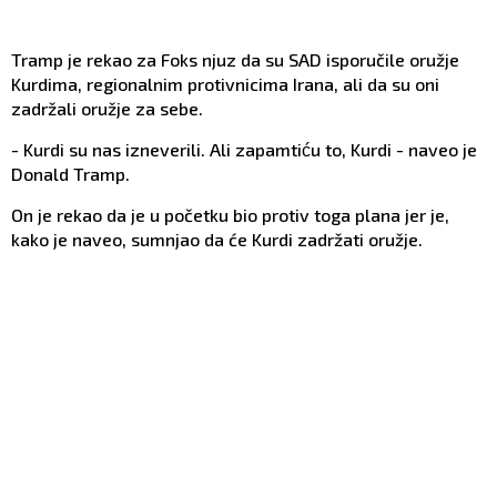
Tramp je rekao za Foks njuz da su SAD isporučile oružje
Kurdima, regionalnim protivnicima Irana, ali da su oni
zadržali oružje za sebe.
- Kurdi su nas izneverili. Ali zapamtiću to, Kurdi - naveo je
Donald Tramp.
On je rekao da je u početku bio protiv toga plana jer je,
kako je naveo, sumnjao da će Kurdi zadržati oružje.