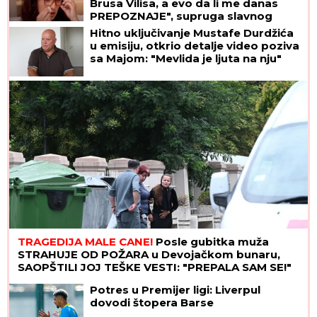
Brusa Vilisa, a evo da li me danas
PREPOZNAJE", supruga slavnog
glumca otkrila nove detalje - OSEĆAJ
Hitno uključivanje Mustafe Durdžića
KRIVICE je non stop prati
u emisiju, otkrio detalje video poziva
sa Majom: "Mevlida je ljuta na nju"
TRAGEDIJA MALЕ CANE!
Posle gubitka muža
STRAHUJE OD POŽARA u Devojačkom bunaru,
SAOPŠTILI JOJ TEŠKE VESTI: "PREPALA SAM SE!"
Potres u Premijer ligi: Liverpul
dovodi štopera Barse