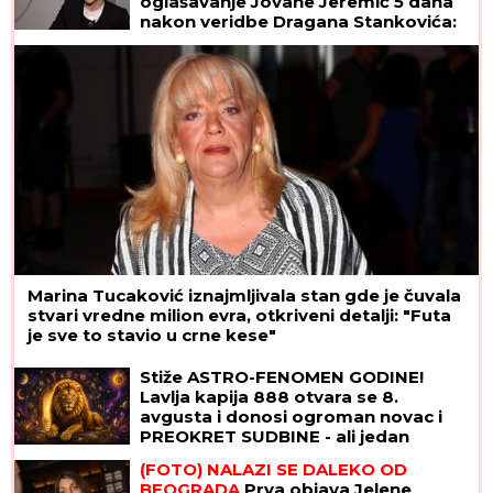
oglašavanje Jovane Jeremić 5 dana
nakon veridbe Dragana Stankovića:
"Znali su šta rade"
Marina Tucaković iznajmljivala stan gde je čuvala
stvari vredne milion evra, otkriveni detalji: "Futa
je sve to stavio u crne kese"
Stiže ASTRO-FENOMEN GODINE!
Lavlja kapija 888 otvara se 8.
avgusta i donosi ogroman novac i
PREOKRET SUDBINE - ali jedan
RITUAL morate da uradite za uspeh
(FOTO) NALAZI SE DALEKO OD
BEOGRADA
Prva objava Jelene