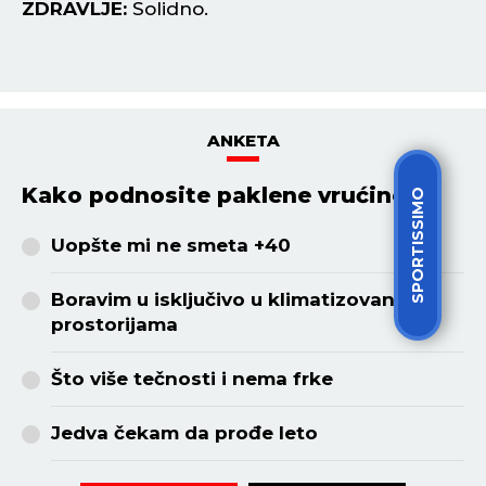
ZDRAVLJE:
Više se krećite.
ANKETA
Kako podnosite paklene vrućine?
SPORTISSIMO
Uopšte mi ne smeta +40
Boravim u isključivo u klimatizovanim
prostorijama
Što više tečnosti i nema frke
Jedva čekam da prođe leto