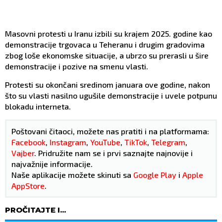
Masovni protesti u Iranu izbili su krajem 2025. godine kao
demonstracije trgovaca u Teheranu i drugim gradovima
zbog loše ekonomske situacije, a ubrzo su prerasli u šire
demonstracije i pozive na smenu vlasti.
Protesti su okončani sredinom januara ove godine, nakon
što su vlasti nasilno ugušile demonstracije i uvele potpunu
blokadu interneta.
Poštovani čitaoci, možete nas pratiti i na platformama:
Facebook
,
Instagram
,
YouTube
,
TikTok
,
Telegram
,
Vajber
. Pridružite nam se i prvi saznajte najnovije i
najvažnije informacije.
Naše aplikacije možete skinuti sa
Google Play
i
Apple
AppStore
.
PROČITAJTE I...