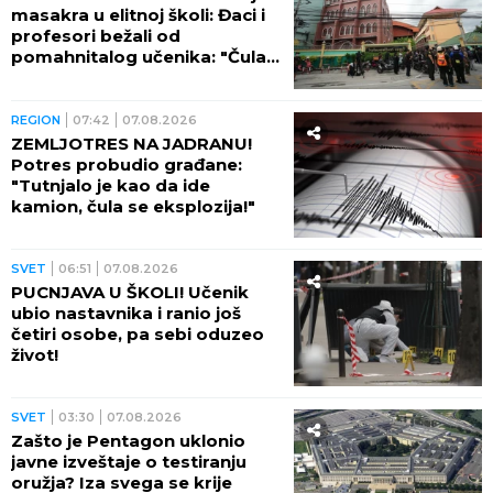
masakra u elitnoj školi: Đaci i
profesori bežali od
pomahnitalog učenika: "Čula
se pucnjava, a onda je sve
utihnulo!" (FOTO)
REGION
07:42
07.08.2026
ZEMLJOTRES NA JADRANU!
Potres probudio građane:
"Tutnjalo je kao da ide
kamion, čula se eksplozija!"
SVET
06:51
07.08.2026
PUCNJAVA U ŠKOLI! Učenik
ubio nastavnika i ranio još
četiri osobe, pa sebi oduzeo
život!
SVET
03:30
07.08.2026
Zašto je Pentagon uklonio
javne izveštaje o testiranju
oružja? Iza svega se krije