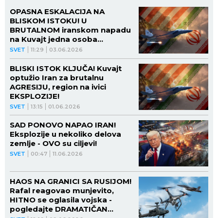
OPASNA ESKALACIJA NA
BLISKOM ISTOKU! U
BRUTALNOM iranskom napadu
na Kuvajt jedna osoba
POGINULA, letovi HITNO
SVET
11:29
03.06.2026
preusmereni: Crveni alarm u
regionu! (FOTO, VIDEO)
BLISKI ISTOK KLJUČA! Kuvajt
optužio Iran za brutalnu
AGRESIJU, region na ivici
EKSPLOZIJE!
SVET
13:15
01.06.2026
SAD PONOVO NAPAO IRAN!
Eksplozije u nekoliko delova
zemlje - OVO su ciljevi!
SVET
00:47
11.06.2026
HAOS NA GRANICI SA RUSIJOM!
Rafal reagovao munjevito,
HITNO se oglasila vojska -
pogledajte DRAMATIČAN