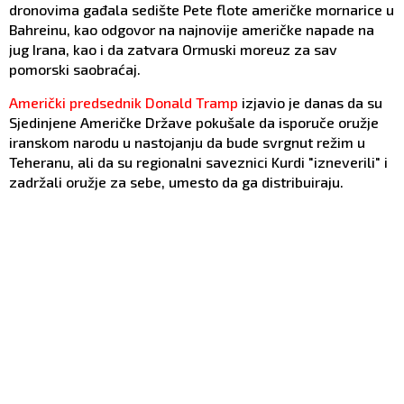
dronovima gađala sedište Pete flote američke mornarice u
Bahreinu, kao odgovor na najnovije američke napade na
jug Irana, kao i da zatvara Ormuski moreuz za sav
pomorski saobraćaj.
Američki predsednik Donald Tramp
izjavio je danas da su
Sjedinjene Američke Države pokušale da isporuče oružje
iranskom narodu u nastojanju da bude svrgnut režim u
Teheranu, ali da su regionalni saveznici Kurdi "izneverili" i
zadržali oružje za sebe, umesto da ga distribuiraju.