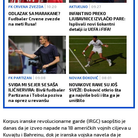
FK CRVENA ZVEZDA
10:20
AKTUELNO
09:27
ODLAZAK SA MARAKANE?
INFANTINO PREKO
Fudbaler Crvene zvezde
LJUBAVNICE IZVLAČIO PARE:
na meti Rusa!
Isplivali novi šokantni
detalji iz UEFA i FIFA!
FK PARTIZAN
09:08
NOVAK ĐOKOVIĆ
08:01
SVIĐA MI SE JER SE SAŠA
NOVAKOVE RANE SU JOŠ
ILIĆ NERVIRA: Bivši fudbaler
SVEŽE: Đoković otkrio šta
Partizana i Tobola poziva
ga najviše boli i šta ga je
na oprez u revanšu
uništilo
Korpus iranske revolucionarne garde (IRGC) saopštio je
danas da je izveo napade na 18 američkih vojnih ciljeva u
Kuvajtu i Bahreinu, dok je iranska vojska navela da je