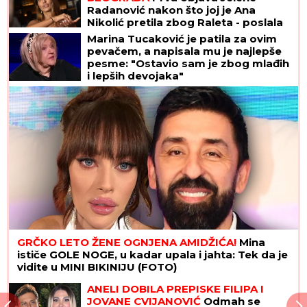
Radanović nakon što joj je Ana
Nikolić pretila zbog Raleta - poslala
joj jezive poruke
Marina Tucaković je patila za ovim
pevačem, a napisala mu je najlepše
pesme: "Ostavio sam je zbog mlađih
i lepših devojaka"
GRČKO LETO ŽENE OGNJENA AMIDŽIĆA!
Mina
ističe GOLE NOGE, u kadar upala i jahta: Tek da je
vidite u MINI BIKINIJU (FOTO)
ANELI DOBILA PREPISKE FILIPA I
JOVANE CVIJANOVIĆ
Odmah se