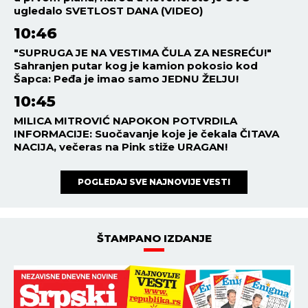
ugledalo SVETLOST DANA (VIDEO)
10:46
"SUPRUGA JE NA VESTIMA ČULA ZA NESREĆU!"
Sahranjen putar kog je kamion pokosio kod
Šapca: Peđa je imao samo JEDNU ŽELJU!
10:45
MILICA MITROVIĆ NAPOKON POTVRDILA
INFORMACIJE: Suočavanje koje je čekala ČITAVA
NACIJA, večeras na Pink stiže URAGAN!
POGLEDAJ SVE NAJNOVIJE VESTI
ŠTAMPANO IZDANJE