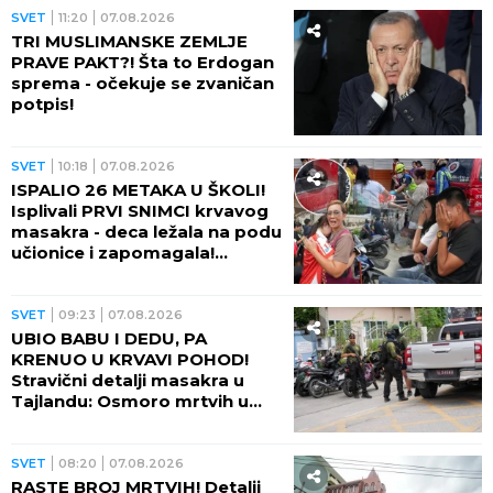
SVET
11:20
07.08.2026
TRI MUSLIMANSKE ZEMLJE
PRAVE PAKT?! Šta to Erdogan
sprema - očekuje se zvaničan
potpis!
SVET
10:18
07.08.2026
ISPALIO 26 METAKA U ŠKOLI!
Isplivali PRVI SNIMCI krvavog
masakra - deca ležala na podu
učionice i zapomagala!
(VIDEO)
SVET
09:23
07.08.2026
UBIO BABU I DEDU, PA
KRENUO U KRVAVI POHOD!
Stravični detalji masakra u
Tajlandu: Osmoro mrtvih u
školi, najmanje 15 osoba
ranjeno! (FOTO)
SVET
08:20
07.08.2026
RASTE BROJ MRTVIH! Detalji