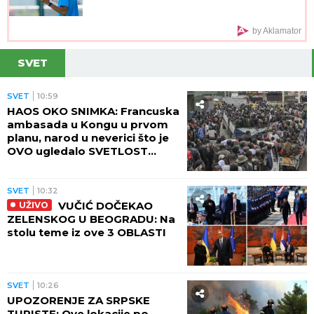
by Aklamator
SVET
SVET
10:59
HAOS OKO SNIMKA: Francuska
ambasada u Kongu u prvom
planu, narod u neverici što je
OVO ugledalo SVETLOST
DANA (VIDEO)
SVET
10:32
VUČIĆ DOČEKAO
UŽIVO
ZELENSKOG U BEOGRADU: Na
stolu teme iz ove 3 OBLASTI
SVET
10:26
UPOZORENJE ZA SRPSKE
TURISTE: Ove lokacije po