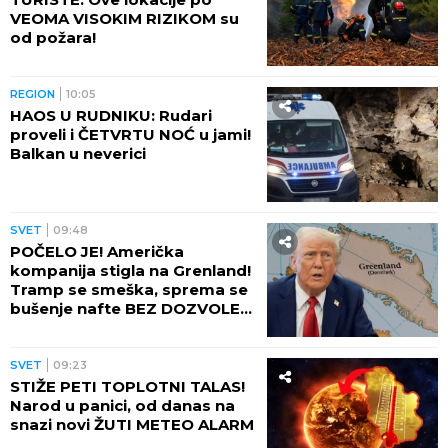
VEOMA VISOKIM RIZIKOM su
od požara!
REGION
10:05
HAOS U RUDNIKU: Rudari
proveli i ČETVRTU NOĆ u jami!
Balkan u neverici
SVET
09:48
POČELO JE! Američka
kompanija stigla na Grenland!
Tramp se smeška, sprema se
bušenje nafte BEZ DOZVOLE
LOKALNIH VLASTI
SVET
09:23
STIŽE PETI TOPLOTNI TALAS!
Narod u panici, od danas na
snazi novi ŽUTI METEO ALARM