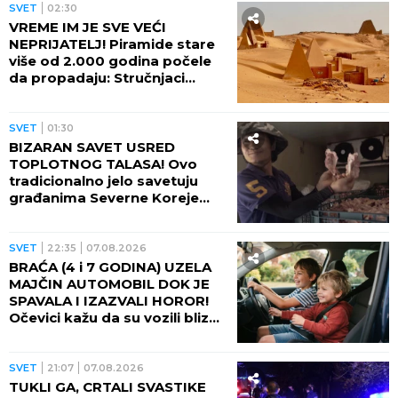
SVET
02:30
VREME IM JE SVE VEĆI
NEPRIJATELJ! Piramide stare
više od 2.000 godina počele
da propadaju: Stručnjaci
upozoravaju na najgori
scenario
SVET
01:30
BIZARAN SAVET USRED
TOPLOTNOG TALASA! Ovo
tradicionalno jelo savetuju
građanima Severne Koreje
tokom najvećih vrućina
SVET
22:35
07.08.2026
BRAĆA (4 i 7 GODINA) UZELA
MAJČIN AUTOMOBIL DOK JE
SPAVALA I IZAZVALI HOROR!
Očevici kažu da su vozili blizu
100 na sat - ZA NEVEROVATI
ŠTA SE DOGODILO!
SVET
21:07
07.08.2026
TUKLI GA, CRTALI SVASTIKE