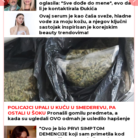
oglasila: "Sve dođe do mene", evo da
li je kontaktirala Đukića
Ovaj serum je kao čaša sveže, hladne
vode za moju kožu, a njegov ključni
sastojak inspirisan je korejskim
beauty trendovima!
POLICAJCI UPALI U KUĆU U SMEDEREVU, PA
OSTALI U ŠOKU
Pronašli gomilu predmeta, a
kada su ugledali OVO odmah je usledilo hapšenje
"Ovo je bio PRVI SIMPTOM
DEMENCIJE koji sam primetila kod