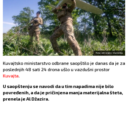
Foto: AP/ Andrii Marienko
Kuvajtsko ministarstvo odbrane saopštilo je danas da je za
poslednjih 48 sati 24 drona ušlo u vazdušni prostor
Kuvajta
.
U saopštenju se navodi da u tim napadima nije bilo
povređenih, a da je pričinjena manja materijalna šteta,
prenela je Al Džazira.