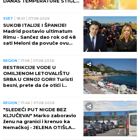
DANAS TEMPERATURE STIGLE
I DO 48 STEPENI!
SVET
18:01
07.08.2026
SUKOB ITALIJE I ŠPANIJE!
Madrid postavio ultimatum
Rimu - Sančez dao rok od 48
sati Meloni da povuče ovu
odluku, ona kratko rekla da
neće!
REGION
17:58
07.08.2026
RESTRIKCIJE VODE U
OMILJENOM LETOVALIŠTU
SRBA U CRNOJ GORI! Turisti
besni, prete da će otići i
otkazati smeštaj - POTPUNO
RASULO!
REGION
17:46
07.08.2026
"SLEDEĆI PUT NIGDE BEZ
KLJUČEVA!" Marko zaboravio
ženu na granici i krenuo ka
Nemačkoj - JELENA OTIŠLA
DO TOALETA, PA DOŽIVELA
ŠOK ŽIVOTA!