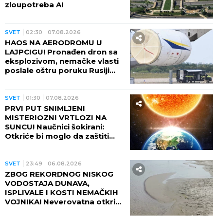
zloupotreba AI
SVET
02:30
07.08.2026
HAOS NA AERODROMU U
LAJPCIGU! Pronađen dron sa
eksplozivom, nemačke vlasti
poslale oštru poruku Rusiji
(FOTO)
SVET
01:30
07.08.2026
PRVI PUT SNIMLJENI
MISTERIOZNI VRTLOZI NA
SUNCU! Naučnici šokirani:
Otkriće bi moglo da zaštiti
Zemlju od katastrofalnih
posledica
SVET
23:49
06.08.2026
ZBOG REKORDNOG NISKOG
VODOSTAJA DUNAVA,
ISPLIVALE I KOSTI NEMAČKIH
VOJNIKA! Neverovatna otkrića
ređaju se jedno za drugim -