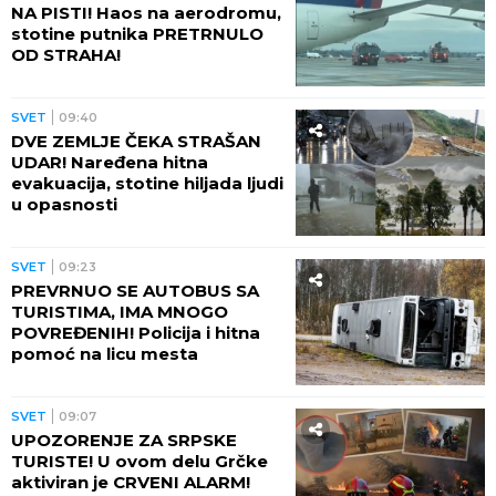
NA PISTI! Haos na aerodromu,
stotine putnika PRETRNULO
OD STRAHA!
SVET
09:40
DVE ZEMLJE ČEKA STRAŠAN
UDAR! Naređena hitna
evakuacija, stotine hiljada ljudi
u opasnosti
SVET
09:23
PREVRNUO SE AUTOBUS SA
TURISTIMA, IMA MNOGO
POVREĐENIH! Policija i hitna
pomoć na licu mesta
SVET
09:07
UPOZORENJE ZA SRPSKE
TURISTE! U ovom delu Grčke
aktiviran je CRVENI ALARM!