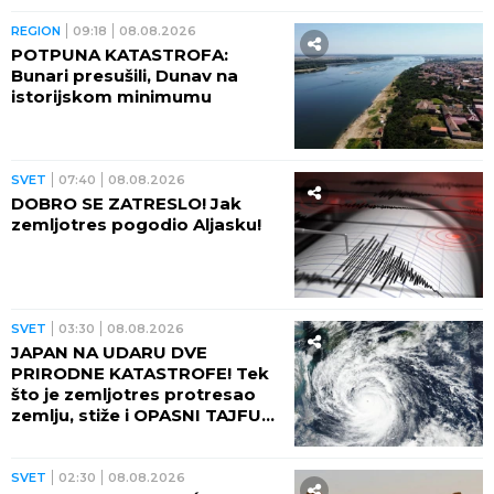
REGION
09:18
08.08.2026
POTPUNA KATASTROFA:
Bunari presušili, Dunav na
istorijskom minimumu
SVET
07:40
08.08.2026
DOBRO SE ZATRESLO! Jak
zemljotres pogodio Aljasku!
SVET
03:30
08.08.2026
JAPAN NA UDARU DVE
PRIRODNE KATASTROFE! Tek
što je zemljotres protresao
zemlju, stiže i OPASNI TAJFUN:
Otkazano više od 500 letova,
naređene evakuacije
SVET
02:30
08.08.2026