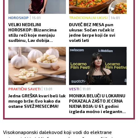
HOROSKOP
15:01
TRADICIONALNI UKUSI
14:01
VELIKI NEDELJNI
ĐUVEČ BEZ MESA pun
HOROSKOP: Blizancima
ukusa: Sočan ručak iz
stižu reči koje menjaju
jedne šerpe koji će svi
sudbinu, Lav dobija
voleti leti
zasluženu nagradu, a
sreća je na strani samo
jednog znaka
PRAKTIČNI SAVETI
13:01
VESTI
11:01
Jedna GREŠKA kvari beli luk
MONIKA BELUČI U LOKARNU
mnogo brže: Evo kako da
POKAZALA ZAŠTO JE CRNA
ostane SVEŽ MESECIMA!
NJENA BOJA: U 61. godini
izgleda moćno i elegantno,
dok jedan detalj SVI
komentarišu (FOTO)
Visokonaponski dalekovod koji vodi do elektrane