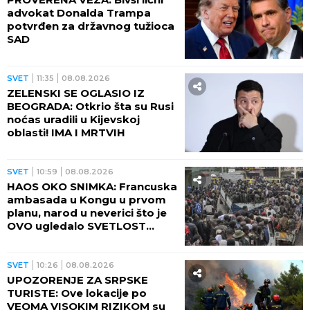
advokat Donalda Trampa
potvrđen za državnog tužioca
SAD
SVET
11:35
08.08.2026
ZELENSKI SE OGLASIO IZ
BEOGRADA: Otkrio šta su Rusi
noćas uradili u Kijevskoj
oblasti! IMA I MRTVIH
SVET
10:59
08.08.2026
HAOS OKO SNIMKA: Francuska
ambasada u Kongu u prvom
planu, narod u neverici što je
OVO ugledalo SVETLOST
DANA (VIDEO)
SVET
10:26
08.08.2026
UPOZORENJE ZA SRPSKE
TURISTE: Ove lokacije po
VEOMA VISOKIM RIZIKOM su