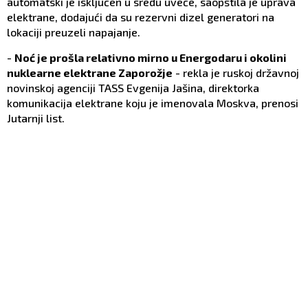
automatski je isključen u sredu uveče, saopštila je uprava
elektrane, dodajući da su rezervni dizel generatori na
lokaciji preuzeli napajanje.
-
Noć je prošla relativno mirno u Energodaru i okolini
nuklearne elektrane Zaporožje
- rekla je ruskoj državnoj
novinskoj agenciji TASS Evgenija Jašina, direktorka
komunikacija elektrane koju je imenovala Moskva, prenosi
Jutarnji list.