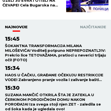
UZELI 30 EVRA I OTIŠLI NA
ĆEVAPE! Cela Bugarska na
nogama zbog ubistva čoveka
- PRESUDILO MU PETORO
MALOLETNIKA, UVUKLI GA U
JEZIVU ZAMKU!
NAJNOVIJE
NAJČITANIJE
15:45
ŠOKANTNA TRANSFORMACIJA MILANA
MILOŠEVIĆA! Voditelj potpuno NEPREPOZNATLJIV:
Prekrio lice TETOVAŽAMA, pratioci u neverici trljaju
oči! (FOTO)
15:34
HAOS U ČAČKU, GRAĐANE OČEKUJU RESTRIKCIJE
VODE! Zabranjeno pranje vozila i zalivanje bašti...
15:30
SUZANA MANČIĆ OTKRILA ŠTA JE ZATEKLA U
ĆERKINOM PORODIČNOM DOMU NAKON
POROĐAJA! Iza svega stoji njen ZET - zaledila se
od šoka kada je ugledala ovo!