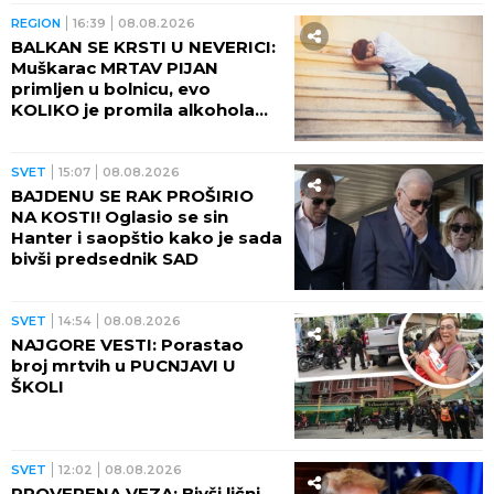
REGION
16:39
08.08.2026
BALKAN SE KRSTI U NEVERICI:
Muškarac MRTAV PIJAN
primljen u bolnicu, evo
KOLIKO je promila alkohola
imao u krvi!
SVET
15:07
08.08.2026
BAJDENU SE RAK PROŠIRIO
NA KOSTI! Oglasio se sin
Hanter i saopštio kako je sada
bivši predsednik SAD
SVET
14:54
08.08.2026
NAJGORE VESTI: Porastao
broj mrtvih u PUCNJAVI U
ŠKOLI
SVET
12:02
08.08.2026
PROVERENA VEZA: Bivši lični