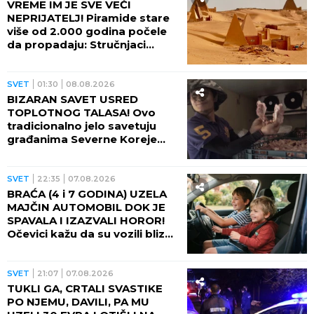
VREME IM JE SVE VEĆI
NEPRIJATELJ! Piramide stare
više od 2.000 godina počele
da propadaju: Stručnjaci
upozoravaju na najgori
scenario
SVET
01:30
08.08.2026
BIZARAN SAVET USRED
TOPLOTNOG TALASA! Ovo
tradicionalno jelo savetuju
građanima Severne Koreje
tokom najvećih vrućina
SVET
22:35
07.08.2026
BRAĆA (4 i 7 GODINA) UZELA
MAJČIN AUTOMOBIL DOK JE
SPAVALA I IZAZVALI HOROR!
Očevici kažu da su vozili blizu
100 na sat - ZA NEVEROVATI
ŠTA SE DOGODILO!
SVET
21:07
07.08.2026
TUKLI GA, CRTALI SVASTIKE
PO NJEMU, DAVILI, PA MU