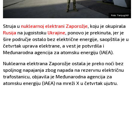
Foto: Tanjug/AP
Struja u
nuklearnoj elektrani Zaporožje
, koju je okupirala
Rusija
na jugoistoku
Ukrajine
, ponovo je prekinuta, jer je
šire područje ostalo bez električne energije, saopštila je u
četvrtak uprava elektrane, a vest je potvrdila i
Međunarodna agencija za atomsku energiju (IAEA).
Nuklearna elektrana Zaporožje ostala je preko noći bez
spoljnog napajanja zbog napada na rezervnu električnu
trafostanicu, objavila je Međunarodna agencija za
atomsku energiju (IAEA) na mreži X u četvrtak ujutru.