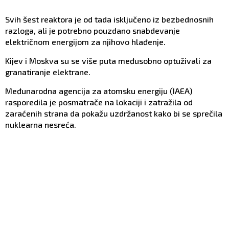
Svih šest reaktora je od tada isključeno iz bezbednosnih
razloga, ali je potrebno pouzdano snabdevanje
električnom energijom za njihovo hlađenje.
Kijev i Moskva su se više puta međusobno optuživali za
granatiranje elektrane.
Međunarodna agencija za atomsku energiju (IAEA)
rasporedila je posmatrače na lokaciji i zatražila od
zaraćenih strana da pokažu uzdržanost kako bi se sprečila
nuklearna nesreća.