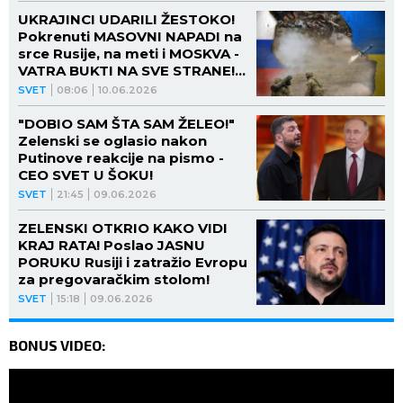
UKRAJINCI UDARILI ŽESTOKO!
Pokrenuti MASOVNI NAPADI na
srce Rusije, na meti i MOSKVA -
VATRA BUKTI NA SVE STRANE!
(FOTO, VIDEO)
SVET
08:06
10.06.2026
"DOBIO SAM ŠTA SAM ŽELEO!"
Zelenski se oglasio nakon
Putinove reakcije na pismo -
CEO SVET U ŠOKU!
SVET
21:45
09.06.2026
ZELENSKI OTKRIO KAKO VIDI
KRAJ RATA! Poslao JASNU
PORUKU Rusiji i zatražio Evropu
za pregovaračkim stolom!
SVET
15:18
09.06.2026
BONUS VIDEO: