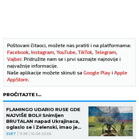
Poštovani čitaoci, možete nas pratiti i na platformama:
Facebook
,
Instagram
,
YouTube
,
TikTok
,
Telegram
,
Vajber
. Pridružite nam se i prvi saznajte najnovije i
najvažnije informacije.
Naše aplikacije možete skinuti sa
Google Play
i
Apple
AppStore
.
PROČITAJTE I...
FLAMINGO UDARIO RUSE GDE
NAJVIŠE BOLI! Snimljen
BRUTALAN napad Ukrajinaca,
oglasio se i Zelenski, imao je
samo OVO da poruči! (VIDEO)
SVET
11:38
10.06.2026