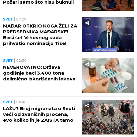
Požari samo što nisu buknuli
SVET
07:27
MAĐAR OTKRIO KOGA ŽELI ZA
PREDSEDNIKA MAĐARSKE!
Bivši šef Vrhovnog suda
prihvatio nominaciju Tise!
SVET
02:30
NEVEROVATNO: Država
godišnje baci 3.400 tona
delimično iskorišćenih lekova
SVET
01:30
LAŽU? Broj migranata u Seuti
veći od zvaničnih procena,
evo koliko ih je ZAISTA tamo