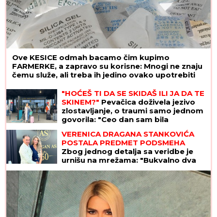
Ove KESICE odmah bacamo čim kupimo
FARMERKE, a zapravo su korisne: Mnogi ne znaju
čemu služe, ali treba ih jedino ovako upotrebiti
"HOĆEŠ TI DA SE SKIDAŠ ILI JA DA TE
SKINEM?"
Pevačica doživela jezivo
zlostavljanje, o traumi samo jednom
govorila: "Ceo dan sam bila
zaključana"
VERENICA DRAGANA STANKOVIĆA
POSTALA PREDMET PODSMEHA
Zbog jednog detalja sa veridbe je
urnišu na mrežama: "Bukvalno dva
dinara"