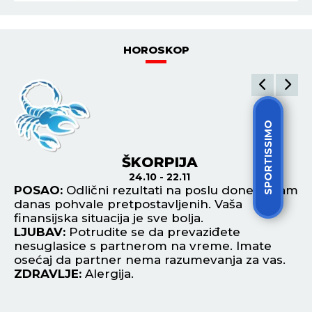
HOROSKOP
SPORTISSIMO
ŠKORPIJA
24.10 - 22.11
POSAO:
Odlični rezultati na poslu doneće vam
P
danas pohvale pretpostavljenih. Vaša
sv
finansijska situacija je sve bolja.
di
LJUBAV:
Potrudite se da prevaziđete
L
nesuglasice s partnerom na vreme. Imate
na
osećaj da partner nema razumevanja za vas.
na
ZDRAVLJE:
Alergija.
Z