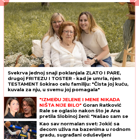
ASTRONOMSKU sumu
Svekrva jednoj snaji poklanjala ZLATO I PARE,
drugoj FRITEZU I TOSTER - kad je umrla, njen
TESTAMENT šokirao celu familiju: "Čista joj kuću,
kuvala za nju, u svemu joj pomagala"
"IZMEĐU JELENE I MENE NIKADA
NIŠTA NIJE BILO"
Goran Ratković
Rale se oglasio nakon što je Ana
pretila Slobinoj ženi: "Našao sam se
između prijatelja i žene koju volim
Kao sav normalan svet: Jokić sa
najviše na svetu!"
decom uživa na bazenima u rodnom
gradu, sugrađani oduševljeni