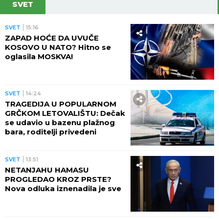
SVET
SVET
15:16
ZAPAD HOĆE DA UVUČE
KOSOVO U NATO? Hitno se
oglasila MOSKVA!
SVET
14:24
TRAGEDIJA U POPULARNOM
GRČKOM LETOVALIŠTU: Dečak
se udavio u bazenu plažnog
bara, roditelji privedeni
SVET
13:51
NETANJAHU HAMASU
PROGLEDAO KROZ PRSTE?
Nova odluka iznenadila je sve