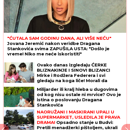
"ĆUTALA SAM GODINU DANA, ALI VIŠE NEĆU"
Jovana Jeremić nakon veridbe Dragana
Stankovića svima ZAPUŠILA USTA: "Došlo je
vreme! Niko me neće iskoristiti"
Ovako danas izgledaju ĆERKE
BLIZNAKINJE I SINOVI BLIZANCI
Mirke i Rodžera Federera i svi
gledaju na koga liče! Morali da
zarađuju DŽEPERAC iako im je otac
Milijarder ili kralj hleba u dugovima
milijarder: "Neka znaju da novac ne
od kog nisu ostale ni mrvice? Ovo je
pada sa neba"
istina o poslovanju Dragana
Stankovića
NAORUŽANI I MASKIRANI UPALI U
SUPERMARKET, USLEDILA JE PRAVA
DRAMA!
Opsadno stanje u Budvi:
Pretili menadžerki pištoljem, ukrali