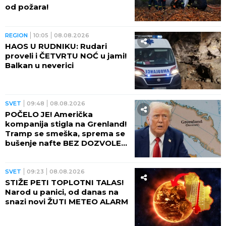
od požara!
REGION
10:05
08.08.2026
HAOS U RUDNIKU: Rudari
proveli i ČETVRTU NOĆ u jami!
Balkan u neverici
SVET
09:48
08.08.2026
POČELO JE! Američka
kompanija stigla na Grenland!
Tramp se smeška, sprema se
bušenje nafte BEZ DOZVOLE
LOKALNIH VLASTI
SVET
09:23
08.08.2026
STIŽE PETI TOPLOTNI TALAS!
Narod u panici, od danas na
snazi novi ŽUTI METEO ALARM