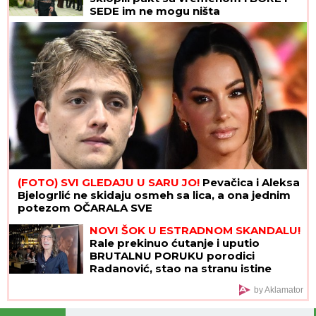
SEDE im ne mogu ništa
(FOTO) SVI GLEDAJU U SARU JO!
Pevačica i Aleksa
Bjelogrlić ne skidaju osmeh sa lica, a ona jednim
potezom OČARALA SVE
NOVI ŠOK U ESTRADNOM SKANDALU!
Rale prekinuo ćutanje i uputio
BRUTALNU PORUKU porodici
Radanović, stao na stranu istine
by Aklamator