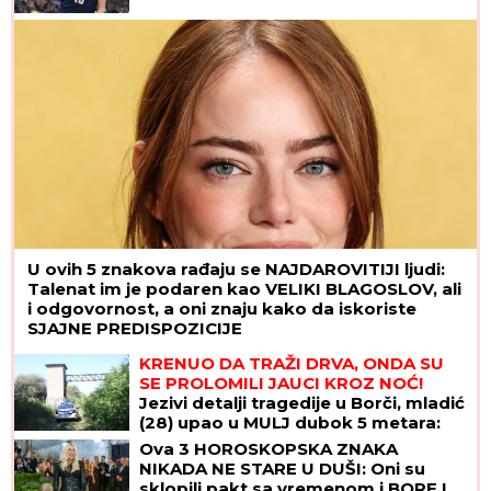
U ovih 5 znakova rađaju se NAJDAROVITIJI ljudi:
Talenat im je podaren kao VELIKI BLAGOSLOV, ali
i odgovornost, a oni znaju kako da iskoriste
SJAJNE PREDISPOZICIJE
KRENUO DA TRAŽI DRVA, ONDA SU
SE PROLOMILI JAUCI KROZ NOĆ!
Jezivi detalji tragedije u Borči, mladić
(28) upao u MULJ dubok 5 metara:
"Jadno dete, da tako strada..."
Ova 3 HOROSKOPSKA ZNAKA
(FOTO, VIDEO)
NIKADA NE STARE U DUŠI: Oni su
sklopili pakt sa vremenom i BORE I