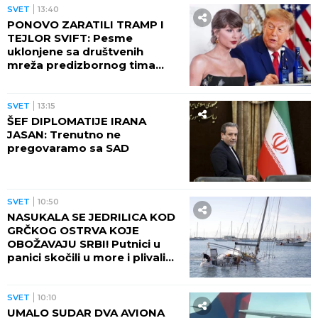
SVET
13:40
PONOVO ZARATILI TRAMP I
TEJLOR SVIFT: Pesme
uklonjene sa društvenih
mreža predizbornog tima
predsednika SAD
SVET
13:15
ŠEF DIPLOMATIJE IRANA
JASAN: Trenutno ne
pregovaramo sa SAD
SVET
10:50
NASUKALA SE JEDRILICA KOD
GRČKOG OSTRVA KOJE
OBOŽAVAJU SRBI! Putnici u
panici skočili u more i plivali
do obale
SVET
10:10
UMALO SUDAR DVA AVIONA