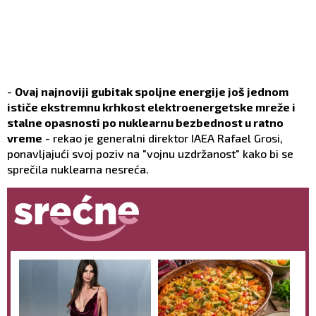
-
Ovaj najnoviji gubitak spoljne energije još jednom
ističe ekstremnu krhkost elektroenergetske mreže i
stalne opasnosti po nuklearnu bezbednost u ratno
vreme
- rekao je generalni direktor IAEA Rafael Grosi,
ponavljajući svoj poziv na "vojnu uzdržanost" kako bi se
sprečila nuklearna nesreća.