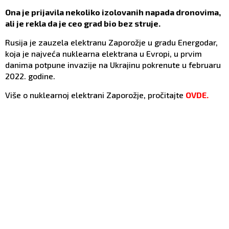
Ona je prijavila nekoliko izolovanih napada dronovima,
ali je rekla da je ceo grad bio bez struje.
Rusija je zauzela elektranu Zaporožje u gradu Energodar,
koja je najveća nuklearna elektrana u Evropi, u prvim
danima potpune invazije na Ukrajinu pokrenute u februaru
2022. godine.
Više o nuklearnoj elektrani Zaporožje, pročitajte
OVDE.