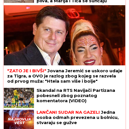
pliva, a Marija i Tića se sunčaju
(Video)
"ZATO JE I BIVŠI"
Jovana Jeremić se uskoro udaje
za Tigra, a OVO je razlog zbog kojeg se razvela
od prvog muža: "Htela sam više i bolje"
Skandal na RTS Navijači Partizana
pobesneli zbog poznatog
komentatora (VIDEO)
LANČANI SUDAR NA GAZELI
Jedna
osoba odmah prevezena u bolnicu,
stvaraju se gužve