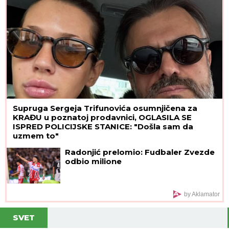
Supruga Sergeja Trifunovića osumnjičena za
KRAĐU u poznatoj prodavnici, OGLASILA SE
ISPRED POLICIJSKE STANICE: "Došla sam da
uzmem to"
Radonjić prelomio: Fudbaler Zvezde
odbio milione
by Aklamator
SVET