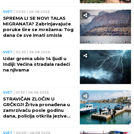
SVET
03:30
06.08.2026
SPREMA LI SE NOVI TALAS
MIGRANATA? Zabrinjavajuće
poruke šire se mrežama: Tog
dana će sve imati smisla
SVET
02:30
06.08.2026
Udar groma ubio 14 ljudi u
Indiji: Većina stradala radeći
na njivama
SVET
01:30
06.08.2026
STRAVIČAN ZLOČIN U
GRČKOJ! Žrtva pronađena u
zamrzivaču posle godinu
dana, policija otkrila jezive
okolnosti
SVET
00:09
06.08.2026