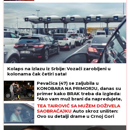
Kolaps na izlazu iz Srbije: Vozači zarobljeni u
kolonama čak četiri sata!
Pevačica (47) se zaljubila u
KONOBARA NA PRIMORJU, danas su
primer kako BRAK treba da izgleda:
"Ako vam muž brani da napredujete,
NIJE ZA VAS"
TEA TAIROVIĆ SA MUŽEM DOŽIVELA
SAOBRAĆAJKU
Auto skroz uništen:
Ovo su detalji drame u Crnoj Gori