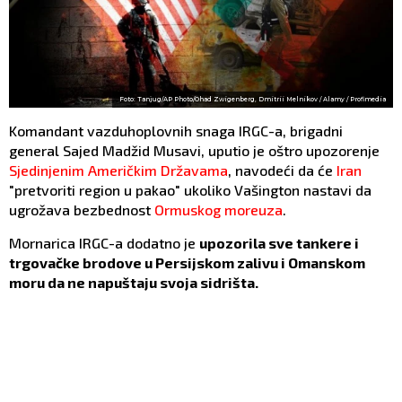
Foto: Tanjug/AP Photo/Ohad Zwigenberg, Dmitrii Melnikov / Alamy / Profimedia
Komandant vazduhoplovnih snaga IRGC-a, brigadni
general Sajed Madžid Musavi, uputio je oštro upozorenje
Sjedinjenim Američkim Državama
, navodeći da će
Iran
"pretvoriti region u pakao" ukoliko Vašington nastavi da
ugrožava bezbednost
Ormuskog moreuza
.
Mornarica IRGC-a dodatno je
upozorila sve tankere i
trgovačke brodove u Persijskom zalivu i Omanskom
moru da ne napuštaju svoja sidrišta.