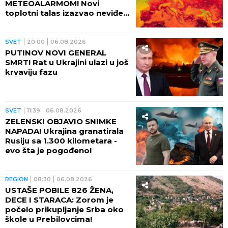
METEOALARMOM! Novi
toplotni talas izazvao neviđeni
haos - besne požari, veliki
problem u energetici!
SVET
20:00
06.08.2026
PUTINOV NOVI GENERAL
SMRT! Rat u Ukrajini ulazi u još
krvaviju fazu
SVET
11:39
06.08.2026
ZELENSKI OBJAVIO SNIMKE
NAPADA! Ukrajina granatirala
Rusiju sa 1.300 kilometara -
evo šta je pogođeno!
REGION
08:30
06.08.2026
USTAŠE POBILE 826 ŽENA,
DECE I STARACA: Zorom je
počelo prikupljanje Srba oko
škole u Prebilovcima!