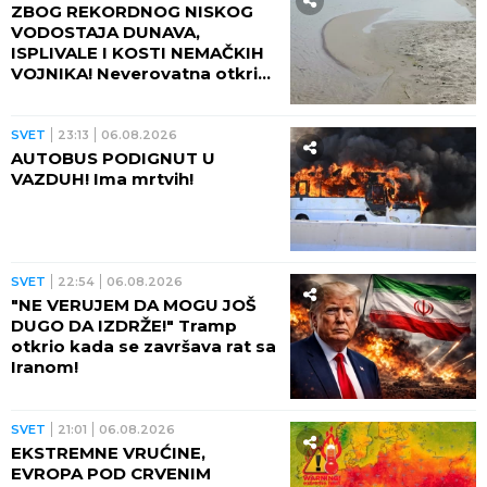
ZBOG REKORDNOG NISKOG
VODOSTAJA DUNAVA,
ISPLIVALE I KOSTI NEMAČKIH
VOJNIKA! Neverovatna otkrića
ređaju se jedno za drugim -
pored njih motocikl Vermahta!
SVET
23:13
06.08.2026
AUTOBUS PODIGNUT U
VAZDUH! Ima mrtvih!
SVET
22:54
06.08.2026
"NE VERUJEM DA MOGU JOŠ
DUGO DA IZDRŽE!" Tramp
otkrio kada se završava rat sa
Iranom!
SVET
21:01
06.08.2026
EKSTREMNE VRUĆINE,
EVROPA POD CRVENIM