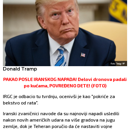
Foto: Tanjug/AP
Donald Tramp
PAKAO POSLE IRANSKOG NAPADA! Delovi dronova padali
po kućama, POVREĐENO DETE! (FOTO)
IRGC je odbacio tu tvrdnju, ocenivši je kao "pokriće za
bekstvo od rata".
Iranski zvaničnici navode da su najnoviji napadi usledili
nakon novih američkih udara na više gradova na jugu
zemlje, dok je Teheran poručio da će nastaviti vojne