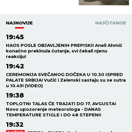
POSTOJI
NAJNOVIJE
NAJČITANIJE
19:45
HAOS POSLE OBJAVLJENIH PREPISKI! Aneli Ahmić
konačno prekinula ćutanje, svi čekali njenu
reakciju!
19:42
CEREMONIJA SVEČANOG DOČEKA U 10.30 ISPRED
PALATE SRBIJA! Vučić i Zelenski sastaju su se sutra
u 10.45! (VIDEO)
19:38
TOPLOTNI TALAS ĆE TRAJATI DO 17. AVGUSTA!
Novo upozorenje meteorologa - DANAS
TEMPERATURE STIGLE I DO 48 STEPENI!
19:32