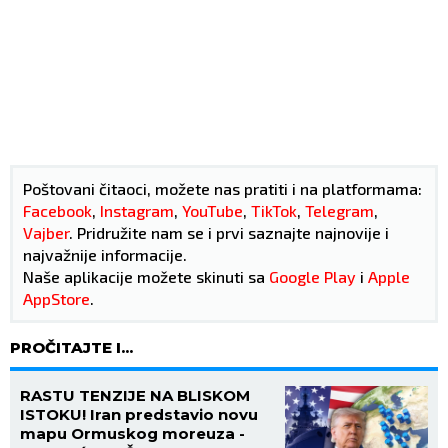
Poštovani čitaoci, možete nas pratiti i na platformama:
Facebook
,
Instagram
,
YouTube
,
TikTok
,
Telegram
,
Vajber
. Pridružite nam se i prvi saznajte najnovije i
najvažnije informacije.
Naše aplikacije možete skinuti sa
Google Play
i
Apple
AppStore
.
PROČITAJTE I...
RASTU TENZIJE NA BLISKOM
ISTOKU! Iran predstavio novu
mapu Ormuskog moreuza -