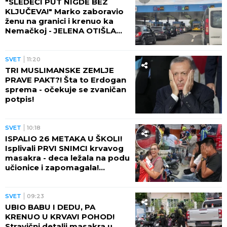
"SLEDEĆI PUT NIGDE BEZ
KLJUČEVA!" Marko zaboravio
ženu na granici i krenuo ka
Nemačkoj - JELENA OTIŠLA
DO TOALETA, PA DOŽIVELA
ŠOK ŽIVOTA!
SVET
11:20
TRI MUSLIMANSKE ZEMLJE
PRAVE PAKT?! Šta to Erdogan
sprema - očekuje se zvaničan
potpis!
SVET
10:18
ISPALIO 26 METAKA U ŠKOLI!
Isplivali PRVI SNIMCI krvavog
masakra - deca ležala na podu
učionice i zapomagala!
(VIDEO)
SVET
09:23
UBIO BABU I DEDU, PA
KRENUO U KRVAVI POHOD!
Stravični detalji masakra u