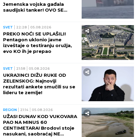
Jemenska vojska gađala
saudijski tanker! OVO SE
OPASNO ZAKUVALO
SVET
22:28
05.08.2026
PREKO NOĆI SE UPLAŠILI!
Pentagon uklonio javne
izveštaje o testiranju oružja,
evo KO ih je prepao
SVET
21:58
05.08.2026
UKRAJINCI DIŽU RUKE OD
ZELENSKOG: Najnoviji
rezultati ankete smučili su se
lideru te zemlje!
REGION
21:14
05.08.2026
UŽAS! DUNAV KOD VUKOVARA
PAO NA MINUS 60
CENTIMETARA! Brodovi stoje
nasukani, saobraćaj NE