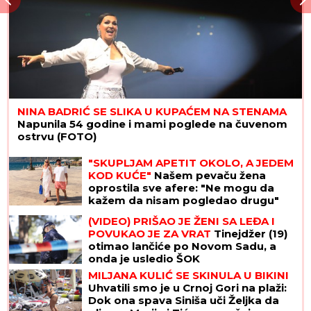
NINA BADRIĆ SE SLIKA U KUPAĆEM NA STENAMA
Napunila 54 godine i mami poglede na čuvenom
ostrvu (FOTO)
"SKUPLJAM APETIT OKOLO, A JEDEM
KOD KUĆE"
Našem pevaču žena
oprostila sve afere: "Ne mogu da
kažem da nisam pogledao drugu"
(VIDEO) PRIŠAO JE ŽENI SA LEĐA I
POVUKAO JE ZA VRAT
Tinejdžer (19)
otimao lančiće po Novom Sadu, a
onda je usledio ŠOK
MILJANA KULIĆ SE SKINULA U BIKINI
Uhvatili smo je u Crnoj Gori na plaži:
Dok ona spava Siniša uči Željka da