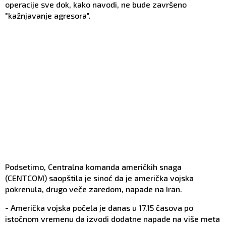
operacije sve dok, kako navodi, ne bude završeno
"kažnjavanje agresora".
Podsetimo, Centralna komanda američkih snaga
(CENTCOM) saopštila je sinoć da je američka vojska
pokrenula, drugo veče zaredom, napade na Iran.
- Američka vojska počela je danas u 17.15 časova po
istočnom vremenu da izvodi dodatne napade na više meta