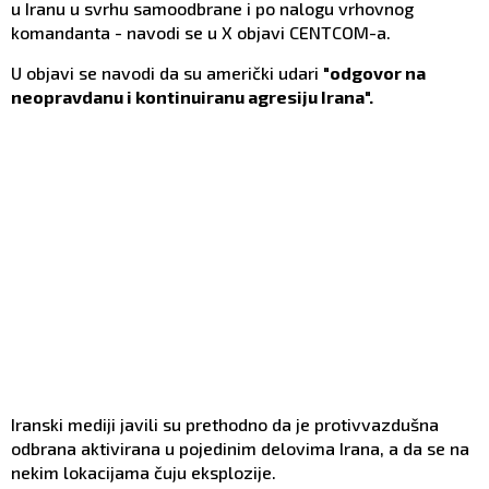
u Iranu u svrhu samoodbrane i po nalogu vrhovnog
komandanta - navodi se u X objavi CENTCOM-a.
U objavi se navodi da su američki udari
"odgovor na
neopravdanu i kontinuiranu agresiju Irana".
Iranski mediji javili su prethodno da je protivvazdušna
odbrana aktivirana u pojedinim delovima Irana, a da se na
nekim lokacijama čuju eksplozije.