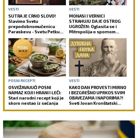
VESTI
VESTI
SUTRA JE CRNO SLOVO!
MONASI I VERNICI
Slavimo Svetu
STRAHUJU DA JE OSTROG
prepodobnomučenicu
UGROŽEN: Oglasila se i
Paraskevu - Svetu Petku
Mitropolija o spornom
Rimljanku
projektu
POSNI RECEPTI
VESTI
OSVEŽAVAJUĆI POSNI
KAKO DAN PROVESTI MIRNO
NAMAZ KOJI I HRANI I LEČI:
I BEZGREŠNO UPRKOS SVIM
Stari narodni recept koji je
OBAVEZAMA I NAPORIMA?!
skoro nestao iz sećanja
Sveti Jovan Kronštatski
kaže da je potrebo uraditi
samo jedno kad se ujutru
ustane!