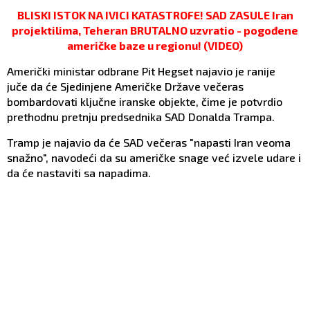
BLISKI ISTOK NA IVICI KATASTROFE! SAD ZASULE Iran
projektilima, Teheran BRUTALNO uzvratio - pogođene
američke baze u regionu! (VIDEO)
Američki ministar odbrane Pit Hegset najavio je ranije
juče da će Sjedinjene Američke Države večeras
bombardovati ključne iranske objekte, čime je potvrdio
prethodnu pretnju predsednika SAD Donalda Trampa.
Tramp je najavio da će SAD večeras "napasti Iran veoma
snažno", navodeći da su američke snage već izvele udare i
da će nastaviti sa napadima.