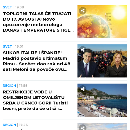
SVET
19:38
TOPLOTNI TALAS ĆE TRAJATI
DO 17. AVGUSTA! Novo
upozorenje meteorologa -
DANAS TEMPERATURE STIGLE
I DO 48 STEPENI!
SVET
18:01
SUKOB ITALIJE I ŠPANIJE!
Madrid postavio ultimatum
Rimu - Sančez dao rok od 48
sati Meloni da povuče ovu
odluku, ona kratko rekla da
neće!
REGION
17:58
RESTRIKCIJE VODE U
OMILJENOM LETOVALIŠTU
SRBA U CRNOJ GORI! Turisti
besni, prete da će otići i
otkazati smeštaj - POTPUNO
RASULO!
REGION
17:46