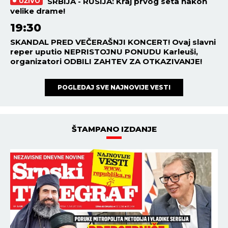
SRBIJA - RUSIJA: Kraj prvog seta nakon
UŽIVO
velike drame!
19:30
SKANDAL PRED VEČERAŠNJI KONCERT! Ovaj slavni
reper uputio NEPRISTOJNU PONUDU Karleuši,
organizatori ODBILI ZAHTEV ZA OTKAZIVANJE!
POGLEDAJ SVE NAJNOVIJE VESTI
ŠTAMPANO IZDANJE