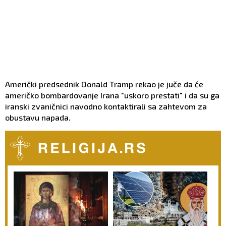
Američki predsednik Donald Tramp rekao je juče da će
američko bombardovanje Irana "uskoro prestati" i da su ga
iranski zvaničnici navodno kontaktirali sa zahtevom za
obustavu napada.