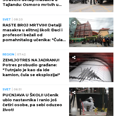
Tajlandu: Osmoro mrtvih u
školi, najmanje 15 osoba
ranjeno! (FOTO)
SVET
08:20
RASTE BROJ MRTVIH! Detalji
masakra u elitnoj školi: Đaci i
profesori bežali od
pomahnitalog učenika: "Čula
se pucnjava, a onda je sve
utihnulo!" (FOTO)
REGION
07:42
ZEMLJOTRES NA JADRANU!
Potres probudio građane:
"Tutnjalo je kao da ide
kamion, čula se eksplozija!"
SVET
06:51
PUCNJAVA U ŠKOLI! Učenik
ubio nastavnika i ranio još
četiri osobe, pa sebi oduzeo
život!