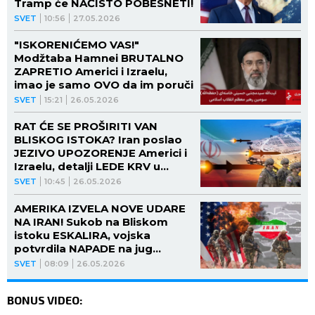
Tramp će NAČISTO POBESNETI!
SVET
10:56
27.05.2026
"ISKORENIĆEMO VAS!"
Modžtaba Hamnei BRUTALNO
ZAPRETIO Americi i Izraelu,
imao je samo OVO da im poruči
SVET
15:21
26.05.2026
RAT ĆE SE PROŠIRITI VAN
BLISKOG ISTOKA? Iran poslao
JEZIVO UPOZORENJE Americi i
Izraelu, detalji LEDE KRV u
ŽILAMA!
SVET
10:45
26.05.2026
AMERIKA IZVELA NOVE UDARЕ
NA IRAN! Sukob na Bliskom
istoku ESKALIRA, vojska
potvrdila NAPADE na jug
zemlje! (FOTO)
SVET
08:09
26.05.2026
BONUS VIDEO: