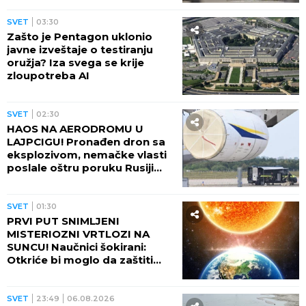
SVET
03:30
Zašto je Pentagon uklonio
javne izveštaje o testiranju
oružja? Iza svega se krije
zloupotreba AI
SVET
02:30
HAOS NA AERODROMU U
LAJPCIGU! Pronađen dron sa
eksplozivom, nemačke vlasti
poslale oštru poruku Rusiji
(FOTO)
SVET
01:30
PRVI PUT SNIMLJENI
MISTERIOZNI VRTLOZI NA
SUNCU! Naučnici šokirani:
Otkriće bi moglo da zaštiti
Zemlju od katastrofalnih
posledica
SVET
23:49
06.08.2026