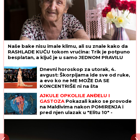
Naše bake nisu imale klimu, ali su znale kako da
RASHLADE KUĆU tokom vrućina: Trik je potpuno
besplatan, a ključ je u samo JEDNOM PRAVILU
Dnevni horoskop za utorak, 4.
avgust: Škorpijama ide sve od ruke,
a evo ko ne ME MOŽE DA SE
KONCENTRIŠE ni na šta
AJKULE OPKOLILE ANĐELU I
GASTOZA
Pokazali kako se provode
na Maldivima nakon POMIRENJA i
pred njen ulazak u "Elitu 10" -
komentari samo pljušte (VIDEO)