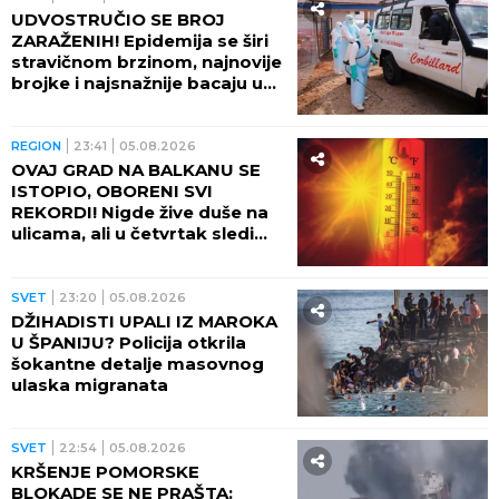
UDVOSTRUČIO SE BROJ
ZARAŽENIH! Epidemija se širi
stravičnom brzinom, najnovije
brojke i najsnažnije bacaju u
OČAJ
REGION
23:41
05.08.2026
OVAJ GRAD NA BALKANU SE
ISTOPIO, OBORENI SVI
REKORDI! Nigde žive duše na
ulicama, ali u četvrtak sledi
veliki preokret
SVET
23:20
05.08.2026
DŽIHADISTI UPALI IZ MAROKA
U ŠPANIJU? Policija otkrila
šokantne detalje masovnog
ulaska migranata
SVET
22:54
05.08.2026
KRŠENJE POMORSKE
BLOKADE SE NE PRAŠTA: