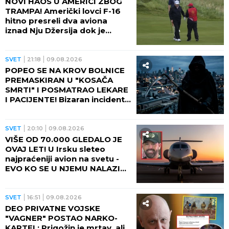
NOVI HAOS U AMERICI ZBOG
TRAMPA! Američki lovci F-16
hitno presreli dva aviona
iznad Nju Džersija dok je
američki predsednik igrao
golf!
SVET
21:18
09.08.2026
POPEO SE NA KROV BOLNICE
PREMASKIRAN U "KOSAČA
SMRTI" I POSMATRAO LEKARE
I PACIJENTE! Bizaran incident
dobio neočekivani obrt!
SVET
20:10
09.08.2026
VIŠE OD 70.000 GLEDALO JE
OVAJ LET! U Irsku sleteo
najpraćeniji avion na svetu -
EVO KO SE U NJEMU NALAZIO i
ODAKLE TOLIKA HISTERIJA!
SVET
16:51
09.08.2026
DEO PRIVATNE VOJSKE
"VAGNER" POSTAO NARKO-
KARTEL: Prigožin je mrtav, ali