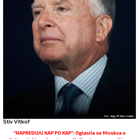
Foto: Tanjug/AP Andres Kudacki
Stiv Vitkof
"NAPREDUJU KAP PO KAP": Oglasila se Moskva o