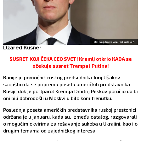
Foto: Tanjug/Ludovic Marin, Pool photo via AP
Džared Kušner
SUSRET KOJI ČEKA CEO SVET! Kremlj otkrio KADA se
očekuje susret Trampa i Putina!
Ranije je pomoćnik ruskog predsednika Jurij Ušakov
saopštio da se priprema poseta američkih predstavnika
Rusiji, dok je portparol Kremlja Dmitrij Peskov poručio da bi
oni bili dobrodošli u Moskvi u bilo kom trenutku.
Poslednja poseta američkih predstavnika ruskoj prestonici
održana je u januaru, kada su, između ostalog, razgovarali
o mogućim okvirima za rešavanje sukoba u Ukrajini, kao i o
drugim temama od zajedničkog interesa.