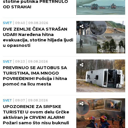
stotine putnika PRETRNULO
OD STRAHA!
SVET
09:40
09.08.2026
DVE ZEMLJE ČEKA STRAŠAN
UDAR! Naređena hitna
evakuacija, stotine hiljada ljudi
u opasnosti
SVET
09:23
09.08.2026
PREVRNUO SE AUTOBUS SA
TURISTIMA, IMA MNOGO
POVREĐENIH! Policija i hitna
pomoć na licu mesta
SVET
09:07
09.08.2026
UPOZORENJE ZA SRPSKE
TURISTE! U ovom delu Grčke
aktiviran je CRVENI ALARM!
Požari samo što nisu buknuli