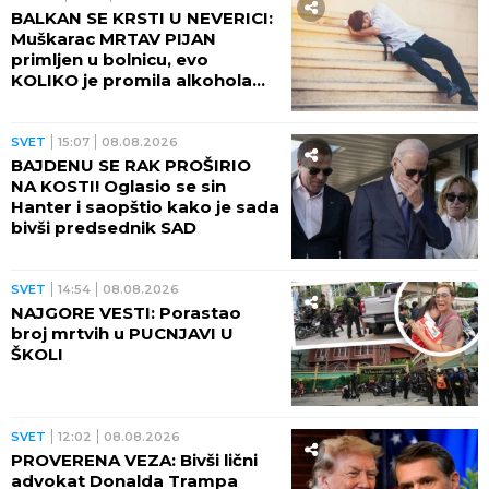
BALKAN SE KRSTI U NEVERICI:
Muškarac MRTAV PIJAN
primljen u bolnicu, evo
KOLIKO je promila alkohola
imao u krvi!
SVET
15:07
08.08.2026
BAJDENU SE RAK PROŠIRIO
NA KOSTI! Oglasio se sin
Hanter i saopštio kako je sada
bivši predsednik SAD
SVET
14:54
08.08.2026
NAJGORE VESTI: Porastao
broj mrtvih u PUCNJAVI U
ŠKOLI
SVET
12:02
08.08.2026
PROVERENA VEZA: Bivši lični
advokat Donalda Trampa