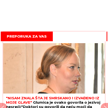
PREPORUKA ZA VAS
"NISAM ZNALA ŠTA JE SMRSKANO I IZVAĐENO IZ
MOJE GLAVE"
Glumica je ovako govorila o jezivoj
nesreći:"Doktori su govorili da neću moći da