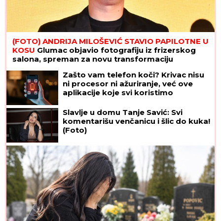
(FOTO) ANDRIJA MILOŠEVIĆ STAVIO PAPILOTNE U
KOSU
Glumac objavio fotografiju iz frizerskog
salona, spreman za novu transformaciju
Zašto vam telefon koči? Krivac nisu
ni procesor ni ažuriranje, već ove
aplikacije koje svi koristimo
Slavlje u domu Tanje Savić: Svi
komentarišu venčanicu i šlic do kuka!
(Foto)