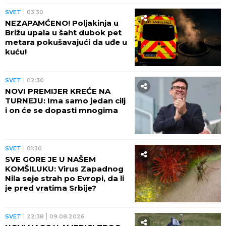
RANJENIH!
SVET
03:30
NEZAPAMĆENO! Poljakinja u
Brižu upala u šaht dubok pet
metara pokušavajući da uđe u
kuću!
SVET
02:30
NOVI PREMIJER KREĆE NA
TURNEJU: Ima samo jedan cilj
i on će se dopasti mnogima
SVET
01:30
SVE GORE JE U NAŠEM
KOMŠILUKU: Virus Zapadnog
Nila seje strah po Evropi, da li
je pred vratima Srbije?
SVET
22:38
09.08.2026