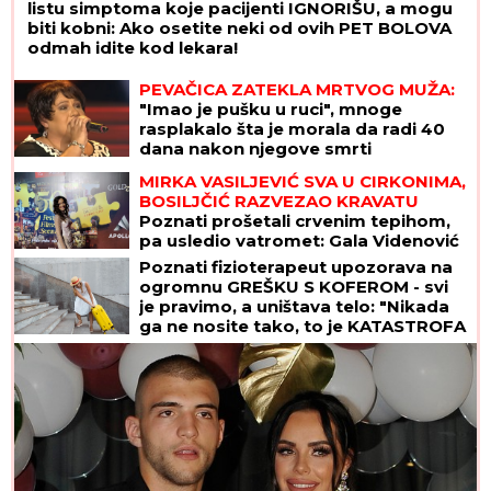
listu simptoma koje pacijenti IGNORIŠU, a mogu
biti kobni: Ako osetite neki od ovih PET BOLOVA
odmah idite kod lekara!
PEVAČICA ZATEKLA MRTVOG MUŽA:
"Imao je pušku u ruci", mnoge
rasplakalo šta je morala da radi 40
dana nakon njegove smrti
MIRKA VASILJEVIĆ SVA U CIRKONIMA,
BOSILJČIĆ RAZVEZAO KRAVATU
Poznati prošetali crvenim tepihom,
pa usledio vatromet: Gala Videnović
nakon mnogo vremena u javnosti
Poznati fizioterapeut upozorava na
(Video)
ogromnu GREŠKU S KOFEROM - svi
je pravimo, a uništava telo: "Nikada
ga ne nosite tako, to je KATASTROFA
ZA KIČMU!"