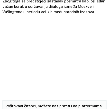
Zbog toga se predstojeći sastanak posmatra kao još jedan
važan korak u održavanju dijaloga između Moskve i
Vašingtona u periodu velikih međunarodnih izazova.
Poštovani čitaoci, možete nas pratiti i na platformama: