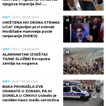
njegova imperija živi -
IZGRADILI TRAMADOLSKO
CARSTVO U AFRICI!
SVET
16:27
09.08.2026
UNIŠTENA MU DESNA STRANA
LICA? Objavljen prvi snimak
Modžtabe Hamneija posle
ranjavanja (VIDEO)
SVET
16:22
09.08.2026
ALARMANTAN IZVEŠTAJ
TAJNE SLUŽBE! Evropska
zemlja na nogama
SVET
16:01
09.08.2026
BAKA PRONAŠLA DVE
GRANATE U ZGRADI, PA IH
DONELA U CRKVU! Usledio je
neviđen haos među vernicima