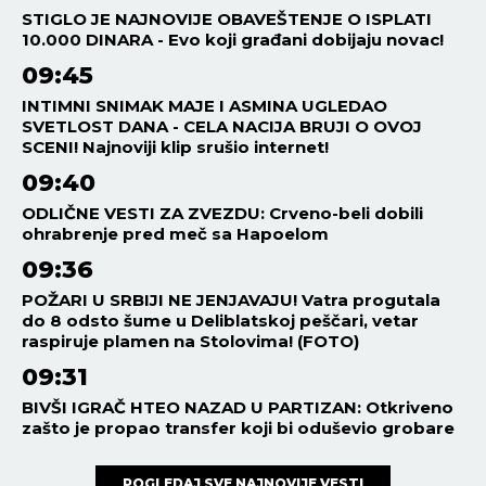
STIGLO JE NAJNOVIJE OBAVEŠTENJE O ISPLATI
10.000 DINARA - Evo koji građani dobijaju novac!
09:45
INTIMNI SNIMAK MAJE I ASMINA UGLEDAO
SVETLOST DANA - CELA NACIJA BRUJI O OVOJ
SCENI! Najnoviji klip srušio internet!
09:40
ODLIČNE VESTI ZA ZVEZDU: Crveno-beli dobili
ohrabrenje pred meč sa Hapoelom
09:36
POŽARI U SRBIJI NE JENJAVAJU! Vatra progutala
do 8 odsto šume u Deliblatskoj peščari, vetar
raspiruje plamen na Stolovima! (FOTO)
09:31
BIVŠI IGRAČ HTEO NAZAD U PARTIZAN: Otkriveno
zašto je propao transfer koji bi oduševio grobare
POGLEDAJ SVE NAJNOVIJE VESTI