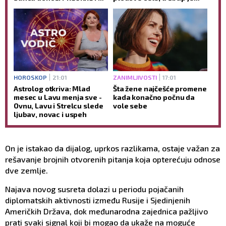
koji nisu očekivali
savršeno gust
HOROSKOP
21:01
ZANIMLJIVOSTI
17:01
Astrolog otkriva: Mlad
Šta žene najčešće promene
mesec u Lavu menja sve -
kada konačno počnu da
Ovnu, Lavu i Strelcu slede
vole sebe
ljubav, novac i uspeh
On je istakao da dijalog, uprkos razlikama, ostaje važan za
rešavanje brojnih otvorenih pitanja koja opterećuju odnose
dve zemlje.
Najava novog susreta dolazi u periodu pojačanih
diplomatskih aktivnosti između Rusije i Sjedinjenih
Američkih Država, dok međunarodna zajednica pažljivo
prati svaki signal koji bi mogao da ukaže na moguće