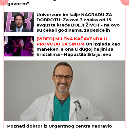
govorim"
Univerzum im šalje NAGRADU ZA
DOBROTU: Za ova 3 znaka od 15.
avgusta kreće BOLJI ŽIVOT - na ovo
su čekali godinama, zadesiće ih
sreća o kakvoj su do sad mogli
(VIDEO) MILENA KAČAVENDA U
samo da sanjaju
PROVODU SA SINOM
On izgleda kao
maneken, a ona u dugoj haljini sa
kristalima - Napustila Srbiju, evo
kako provodi vreme po izlasku iz
"Elite 9"
Poznati doktor iz Urgentnog centra napravio