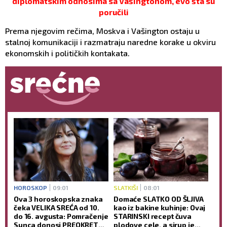
diplomatskim odnosima sa Vašingtonom, evo šta su
poručili
Prema njegovim rečima, Moskva i Vašington ostaju u
stalnoj komunikaciji i razmatraju naredne korake u okviru
ekonomskih i političkih kontakata.
HOROSKOP
09:01
SLATKIŠI
08:01
Ova 3 horoskopska znaka
Domaće SLATKO OD ŠLJIVA
čeka VELIKA SREĆA od 10.
kao iz bakine kuhinje: Ovaj
do 16. avgusta: Pomračenje
STARINSKI recept čuva
Sunca donosi PREOKRET
plodove cele, a sirup je