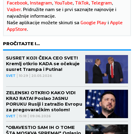
Facebook
,
Instagram
,
YouTube
,
TikTok
,
Telegram
,
Vajber
. Pridružite nam se i prvi saznajte najnovije i
najvažnije informacije.
Naše aplikacije možete skinuti sa
Google Play
i
Apple
AppStore
.
PROČITAJTE I...
SUSRET KOJI ČEKA CEO SVET!
Kremlj otkrio KADA se očekuje
susret Trampa i Putina!
SVET
10:29
20.05.2026
ZELENSKI OTKRIO KAKO VIDI
KRAJ RATA! Poslao JASNU
PORUKU Rusiji i zatražio Evropu
za pregovaračkim stolom!
SVET
15:18
09.06.2026
"OBAVESTIO SAM IH O TOME
ŠTA MOSKVA SPREMA!" Oglasio