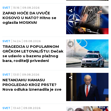
SVET
15:16
09.08.2026
ZAPAD HOĆE DA UVUČE
KOSOVO U NATO? Hitno se
oglasila MOSKVA!
SVET
14:24
09.08.2026
TRAGEDIJA U POPULARNOM
GRČKOM LETOVALIŠTU: Dečak
se udavio u bazenu plažnog
bara, roditelji privedeni
SVET
13:51
09.08.2026
NETANJAHU HAMASU
PROGLEDAO KROZ PRSTE?
Nova odluka iznenadila je sve
SVET
13:40
09.08.2026