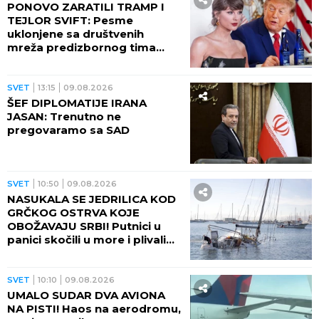
PONOVO ZARATILI TRAMP I
TEJLOR SVIFT: Pesme
uklonjene sa društvenih
mreža predizbornog tima
predsednika SAD
SVET
13:15
09.08.2026
ŠEF DIPLOMATIJE IRANA
JASAN: Trenutno ne
pregovaramo sa SAD
SVET
10:50
09.08.2026
NASUKALA SE JEDRILICA KOD
GRČKOG OSTRVA KOJE
OBOŽAVAJU SRBI! Putnici u
panici skočili u more i plivali
do obale
SVET
10:10
09.08.2026
UMALO SUDAR DVA AVIONA
NA PISTI! Haos na aerodromu,