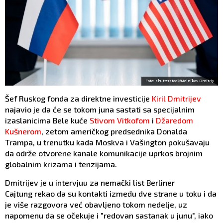
Foto: shutterstock/Melnikov Dmitriy
Šef Ruskog fonda za direktne investicije
Kiril Dmitrijev
najavio je da će se tokom juna sastati sa specijalnim
izaslanicima Bele kuće
Stivom Vitkofom
i
Džaredom
Kušnerom
, zetom američkog predsednika Donalda
Trampa, u trenutku kada Moskva i Vašington pokušavaju
da održe otvorene kanale komunikacije uprkos brojnim
globalnim krizama i tenzijama.
Dmitrijev je u intervjuu za nemački list Berliner
Cajtung rekao da su kontakti između dve strane u toku i da
je više razgovora već obavljeno tokom nedelje, uz
napomenu da se očekuje i "redovan sastanak u junu", iako