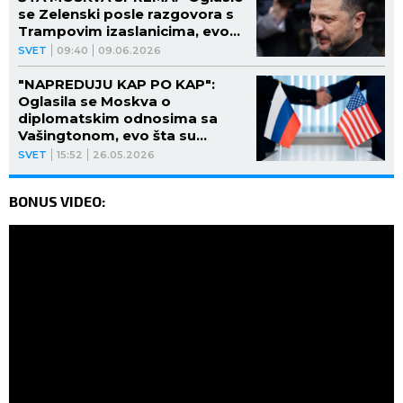
se Zelenski posle razgovora s
Trampovim izaslanicima, evo
šta je sve poručio
SVET
09:40
09.06.2026
"NAPREDUJU KAP PO KAP":
Oglasila se Moskva o
diplomatskim odnosima sa
Vašingtonom, evo šta su
poručili
SVET
15:52
26.05.2026
BONUS VIDEO: