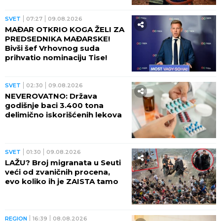
SVET
07:27
09.08.2026
MAĐAR OTKRIO KOGA ŽELI ZA
PREDSEDNIKA MAĐARSKE!
Bivši šef Vrhovnog suda
prihvatio nominaciju Tise!
SVET
02:30
09.08.2026
NEVEROVATNO: Država
godišnje baci 3.400 tona
delimično iskorišćenih lekova
SVET
01:30
09.08.2026
LAŽU? Broj migranata u Seuti
veći od zvaničnih procena,
evo koliko ih je ZAISTA tamo
REGION
16:39
08.08.2026