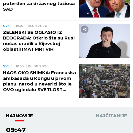
potvrđen za državnog tužioca
SAD
SVET
11:35
08.08.2026
ZELENSKI SE OGLASIO IZ
BEOGRADA: Otkrio šta su Rusi
noćas uradili u Kijevskoj
oblasti! IMA I MRTVIH
SVET
10:59
08.08.2026
HAOS OKO SNIMKA: Francuska
ambasada u Kongu u prvom
planu, narod u neverici što je
OVO ugledalo SVETLOST
DANA (VIDEO)
NAJNOVIJE
NAJČITANIJE
09:47