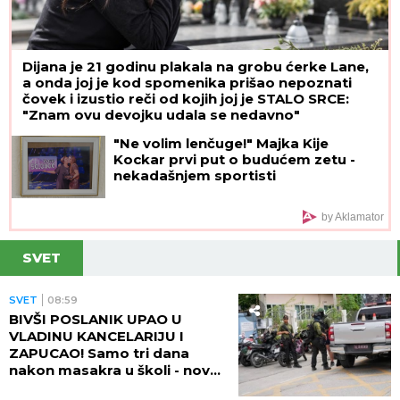
Dijana je 21 godinu plakala na grobu ćerke Lane,
a onda joj je kod spomenika prišao nepoznati
čovek i izustio reči od kojih joj je STALO SRCE:
"Znam ovu devojku udala se nedavno"
"Ne volim lenčuge!" Majka Kije
Kockar prvi put o budućem zetu -
nekadašnjem sportisti
by Aklamator
SVET
SVET
08:59
BIVŠI POSLANIK UPAO U
VLADINU KANCELARIJU I
ZAPUCAO! Samo tri dana
nakon masakra u školi - nova
pucnjava na Tajlandu! IMA