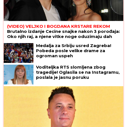
(VIDEO) VELJKO I BOGDANA KRSTARE REKOM
Brutalno izdanje Cecine snajke nakon 3 porođaja:
Oko njih raj, a njene vitke noge oduzimaju dah
Medalja za Srbiju usred Zagreba!
Pobeda posle velike drame za
ogroman uspeh
Voditeljka RTS slomljena zbog
tragedije! Oglasila se na Instagramu,
poslala je jasnu poruku