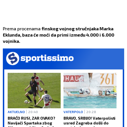
Prema procenama
finskog vojnog stručnjaka Marka
Eklunda, baza će moći da primi između 4.000 i 6.000
vojnika.
AKTUELNO
20:40
VATERPOLO
20:28
BRAĆO RUSI, ZAR OVAKO?
BRAVO, SRBIJO! Vaterpolisti
Navijači Spartaka zbog
usred Zagreba došli do