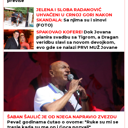
previše
JELENA I SLOBA RADANOVIĆ
UHVAĆENI U CRNOJ GORI NAKON
SKANDALA:
Sa njima su i sinovi
(FOTO)
SPAKOVAO KOFERE!
Dok Jovana
planira svadbu sa Tigrom, a Dragan
veridbu slavi sa novom devojkom,
evo gde se nalazi PRVI MUŽ Jovane
Jeremić
ŠABAN ŠAULIĆ JE OD NJEGA NAPRAVIO ZVEZDU
Pevač godinama ćutao o ovome: "Ruke su mi se
tresle kada su me on i Goca pozvali"