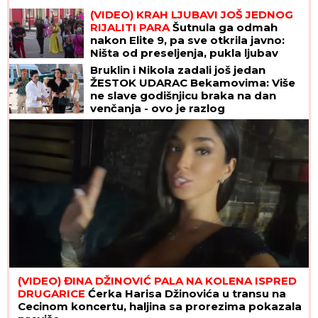
(VIDEO) KRAH LJUBAVI JOŠ JEDNOG
RIJALITI PARA
Šutnula ga odmah
nakon Elite 9, pa sve otkrila javno:
Ništa od preseljenja, pukla ljubav
preko noći
Bruklin i Nikola zadali još jedan
ŽESTOK UDARAC Bekamovima: Više
ne slave godišnjicu braka na dan
venčanja - ovo je razlog
(VIDEO) ĐINA DŽINOVIĆ PALA NA KOLENA ISPRED
DRUGARICE
Ćerka Harisa Džinovića u transu na
Cecinom koncertu, haljina sa prorezima pokazala