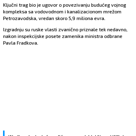
Ključni trag bio je ugovor o povezivanju budućeg vojnog
kompleksa sa vodovodnom i kanalizacionom mrežom
Petrozavodska, vredan skoro 5,9 miliona evra.
Izgradnju su ruske vlasti zvanično priznale tek nedavno,
nakon inspekcijske posete zamenika ministra odbrane
Pavla Fradkova.