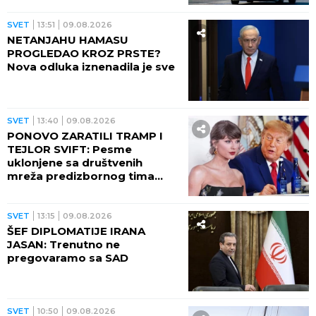
SVET
13:51
09.08.2026
NETANJAHU HAMASU
PROGLEDAO KROZ PRSTE?
Nova odluka iznenadila je sve
SVET
13:40
09.08.2026
PONOVO ZARATILI TRAMP I
TEJLOR SVIFT: Pesme
uklonjene sa društvenih
mreža predizbornog tima
predsednika SAD
SVET
13:15
09.08.2026
ŠEF DIPLOMATIJE IRANA
JASAN: Trenutno ne
pregovaramo sa SAD
SVET
10:50
09.08.2026