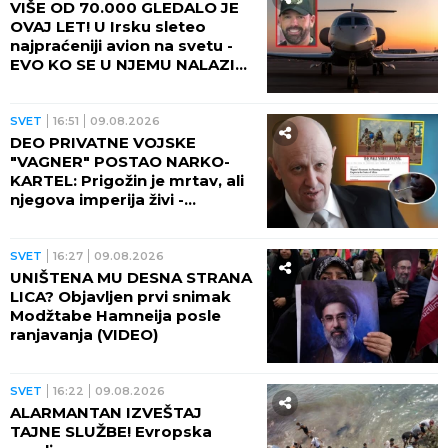
VIŠE OD 70.000 GLEDALO JE
OVAJ LET! U Irsku sleteo
najpraćeniji avion na svetu -
EVO KO SE U NJEMU NALAZIO i
ODAKLE TOLIKA HISTERIJA!
SVET
16:51
09.08.2026
DEO PRIVATNE VOJSKE
"VAGNER" POSTAO NARKO-
KARTEL: Prigožin je mrtav, ali
njegova imperija živi -
IZGRADILI TRAMADOLSKO
CARSTVO U AFRICI!
SVET
16:27
09.08.2026
UNIŠTENA MU DESNA STRANA
LICA? Objavljen prvi snimak
Modžtabe Hamneija posle
ranjavanja (VIDEO)
SVET
16:22
09.08.2026
ALARMANTAN IZVEŠTAJ
TAJNE SLUŽBE! Evropska