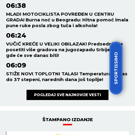
06:38
MLADI MOTOCIKLISTA POVREĐEN U CENTRU
GRADA! Burna noć u Beogradu: Hitna pomoć imala
pune ruke posla zbog tuča i alkohola!
06:24
VUČIĆ KREĆE U VELIKI OBILAZAK! Predsednik će
posetiti više gradova na jugozapadu Srbije, evo
SPORTISSIMO
gde će sve danas biti!
06:09
STIŽE NOVI TOPLOTNI TALAS! Temperatura danas
do 37 stepeni, narednih dana još toplije!
POGLEDAJ SVE NAJNOVIJE VESTI
ŠTAMPANO IZDANJE