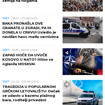
zemlja na nogama
SVET
16:01
09.08.2026
BAKA PRONAŠLA DVE
GRANATE U ZGRADI, PA IH
DONELA U CRKVU! Usledio je
neviđen haos među vernicima
SVET
15:16
09.08.2026
ZAPAD HOĆE DA UVUČE
KOSOVO U NATO? Hitno se
oglasila MOSKVA!
SVET
14:24
09.08.2026
TRAGEDIJA U POPULARNOM
GRČKOM LETOVALIŠTU: Dečak
se udavio u bazenu plažnog
bara, roditelji privedeni