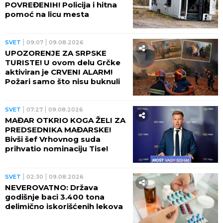
POVREĐENIH! Policija i hitna
pomoć na licu mesta
SVET
09:07
09.08.2026
UPOZORENJE ZA SRPSKE
TURISTE! U ovom delu Grčke
aktiviran je CRVENI ALARM!
Požari samo što nisu buknuli
SVET
07:27
09.08.2026
MAĐAR OTKRIO KOGA ŽELI ZA
PREDSEDNIKA MAĐARSKE!
Bivši šef Vrhovnog suda
prihvatio nominaciju Tise!
SVET
02:30
09.08.2026
NEVEROVATNO: Država
godišnje baci 3.400 tona
delimično iskorišćenih lekova