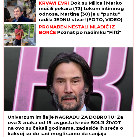
KRVAVI EVRI
Dok su Milica i Marko
obaveze ukazuju samo na jedno
mučili pekara (73) tokom intimnog
odnosa, Martina (30) je u "puntu"
radila JEDNU stvar! (FOTO, VIDEO)
PRONAĐEN NESTALI MLADIĆ IZ
BORČE
Poznat po nadimku "Fifti"
Univerzum im šalje NAGRADU ZA DOBROTU: Za
ova 3 znaka od 15. avgusta kreće BOLJI ŽIVOT -
na ovo su čekali godinama, zadesiće ih sreća o
kakvoj su do sad mogli samo da sanjaju