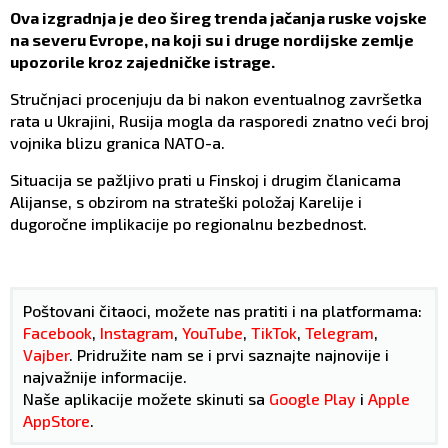
Ova izgradnja je deo šireg trenda jačanja ruske vojske
na severu Evrope, na koji su i druge nordijske zemlje
upozorile kroz zajedničke istrage.
Stručnjaci procenjuju da bi nakon eventualnog završetka
rata u Ukrajini, Rusija mogla da rasporedi znatno veći broj
vojnika blizu granica NATO-a.
Situacija se pažljivo prati u Finskoj i drugim članicama
Alijanse, s obzirom na strateški položaj Karelije i
dugoročne implikacije po regionalnu bezbednost.
Poštovani čitaoci, možete nas pratiti i na platformama:
Facebook
,
Instagram
,
YouTube
,
TikTok
,
Telegram
,
Vajber
. Pridružite nam se i prvi saznajte najnovije i
najvažnije informacije.
Naše aplikacije možete skinuti sa
Google Play
i
Apple
AppStore
.