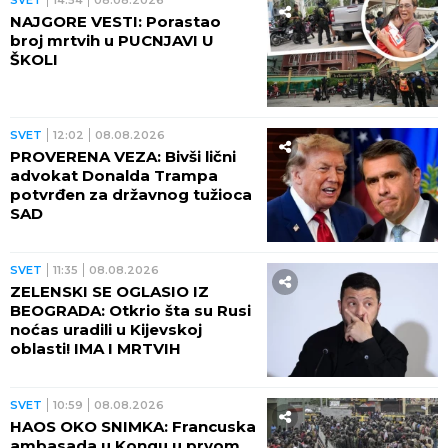
NAJGORE VESTI: Porastao
broj mrtvih u PUCNJAVI U
ŠKOLI
SVET
12:02
08.08.2026
PROVERENA VEZA: Bivši lični
advokat Donalda Trampa
potvrđen za državnog tužioca
SAD
SVET
11:35
08.08.2026
ZELENSKI SE OGLASIO IZ
BEOGRADA: Otkrio šta su Rusi
noćas uradili u Kijevskoj
oblasti! IMA I MRTVIH
SVET
10:59
08.08.2026
HAOS OKO SNIMKA: Francuska
ambasada u Kongu u prvom