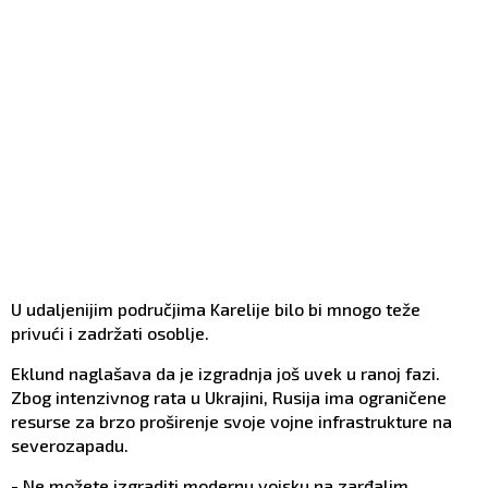
U udaljenijim područjima Karelije bilo bi mnogo teže
privući i zadržati osoblje.
Eklund naglašava da je izgradnja još uvek u ranoj fazi.
Zbog intenzivnog rata u Ukrajini, Rusija ima ograničene
resurse za brzo proširenje svoje vojne infrastrukture na
severozapadu.
- Ne možete izgraditi modernu vojsku na zarđalim