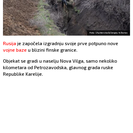
Foto: Shutterstock/Sergey Nikonov
Rusija
je započela izgradnju svoje prve potpuno nove
vojne baze
u blizini finske granice.
Objekat se gradi u naselju Nova Vilga, samo nekoliko
kilometara od Petrozavodska, glavnog grada ruske
Republike Karelije.