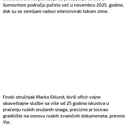
šumovitom području počelo već u novembru 2025. godine,
dok su se zemljani radovi intenzivirali tokom zime.
Finski stručnjak Marko Eklund, bivši oficir vojne
obaveštajne službe sa više od 25 godina iskustva u
praćenju ruskih oružanih snaga, precizno je locirao
gradilište na osnovu ruskih zvaničnih dokumenata, prenosi
Yle.