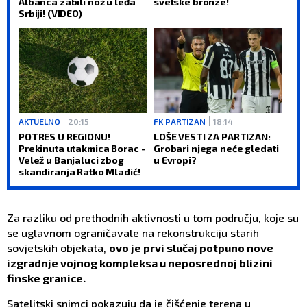
Albanca zabili nož u leđa
svetske bronze!
Srbiji! (VIDEO)
AKTUELNO
20:15
FK PARTIZAN
18:14
POTRES U REGIONU!
LOŠE VESTI ZA PARTIZAN:
Prekinuta utakmica Borac -
Grobari njega neće gledati
Velež u Banjaluci zbog
u Evropi?
skandiranja Ratko Mladić!
Za razliku od prethodnih aktivnosti u tom području, koje su
se uglavnom ograničavale na rekonstrukciju starih
sovjetskih objekata,
ovo je prvi slučaj potpuno nove
izgradnje vojnog kompleksa u neposrednoj blizini
finske granice.
Satelitski snimci pokazuju da je čišćenje terena u