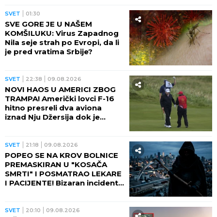
SVET
01:30
SVE GORE JE U NAŠEM
KOMŠILUKU: Virus Zapadnog
Nila seje strah po Evropi, da li
je pred vratima Srbije?
SVET
22:38
09.08.2026
NOVI HAOS U AMERICI ZBOG
TRAMPA! Američki lovci F-16
hitno presreli dva aviona
iznad Nju Džersija dok je
američki predsednik igrao
golf!
SVET
21:18
09.08.2026
POPEO SE NA KROV BOLNICE
PREMASKIRAN U "KOSAČA
SMRTI" I POSMATRAO LEKARE
I PACIJENTE! Bizaran incident
dobio neočekivani obrt!
SVET
20:10
09.08.2026