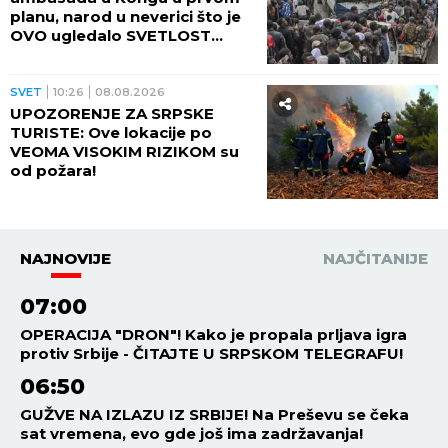
planu, narod u neverici što je
OVO ugledalo SVETLOST
DANA (VIDEO)
SVET
10:26
08.08.2026
UPOZORENJE ZA SRPSKE
TURISTE: Ove lokacije po
VEOMA VISOKIM RIZIKOM su
od požara!
NAJNOVIJE
NAJČITANIJE
07:00
OPERACIJA "DRON"! Kako je propala prljava igra
protiv Srbije - ČITAJTE U SRPSKOM TELEGRAFU!
06:50
GUŽVE NA IZLAZU IZ SRBIJE! Na Preševu se čeka
sat vremena, evo gde još ima zadržavanja!