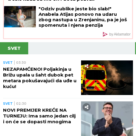
"Odziv publike jeste bio slab!"
Anabela Atijas ponovo na udaru
zbog nastupa u Zrenjaninu, pa je još
spomenuta i njena penzija
by Aklamator
SVET
SVET
03:30
NEZAPAMĆENO! Poljakinja u
Brižu upala u šaht dubok pet
metara pokušavajući da uđe u
kuću!
SVET
02:30
NOVI PREMIJER KREĆE NA
TURNEJU: Ima samo jedan cilj
i on će se dopasti mnogima