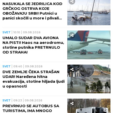
NASUKALA SE JEDRILICA KOD
GRČKOG OSTRVA KOJE
OBOŽAVAJU SRBI! Putnici u
panici skočili u more i plivali
do obale
SVET
10:10
09.08.2026
UMALO SUDAR DVA AVIONA
NA PISTI! Haos na aerodromu,
stotine putnika PRETRNULO
OD STRAHA!
SVET
09:40
09.08.2026
DVE ZEMLJE ČEKA STRAŠAN
UDAR! Naređena hitna
evakuacija, stotine hiljada ljudi
u opasnosti
SVET
09:23
09.08.2026
PREVRNUO SE AUTOBUS SA
TURISTIMA, IMA MNOGO