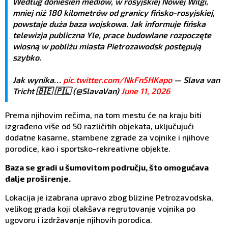
Według doniesień mediów, w rosyjskiej Nowej Wilgi,
mniej niż 180 kilometrów od granicy fińsko-rosyjskiej,
powstaje duża baza wojskowa. Jak informuje fińska
telewizja publiczna Yle, prace budowlane rozpoczęte
wiosną w pobliżu miasta Pietrozawodsk postępują
szybko.
Jak wynika…
pic.twitter.com/NkFn5HKapo
— Slava van
Tricht 🇧🇪 🇵🇱 (@SlavaVan)
June 11, 2026
Prema njihovim rečima, na tom mestu će na kraju biti
izgrađeno više od 50 različitih objekata, uključujući
dodatne kasarne, stambene zgrade za vojnike i njihove
porodice, kao i sportsko-rekreativne objekte.
Baza se gradi u šumovitom području, što omogućava
dalje proširenje.
Lokacija je izabrana upravo zbog blizine Petrozavodska,
velikog grada koji olakšava regrutovanje vojnika po
ugovoru i izdržavanje njihovih porodica.