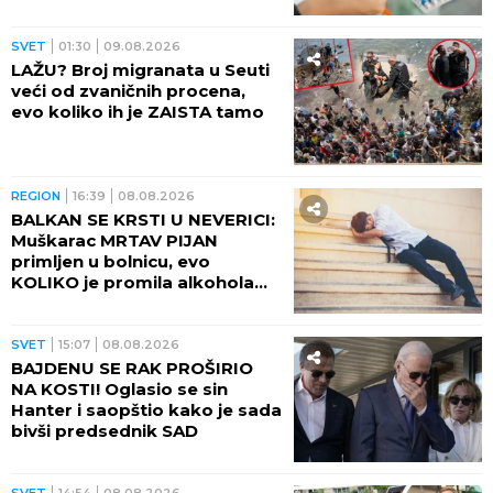
SVET
01:30
09.08.2026
LAŽU? Broj migranata u Seuti
veći od zvaničnih procena,
evo koliko ih je ZAISTA tamo
REGION
16:39
08.08.2026
BALKAN SE KRSTI U NEVERICI:
Muškarac MRTAV PIJAN
primljen u bolnicu, evo
KOLIKO je promila alkohola
imao u krvi!
SVET
15:07
08.08.2026
BAJDENU SE RAK PROŠIRIO
NA KOSTI! Oglasio se sin
Hanter i saopštio kako je sada
bivši predsednik SAD
SVET
14:54
08.08.2026