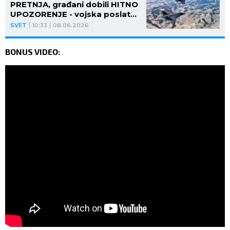
PRETNJA, građani dobili HITNO
UPOZORENJE - vojska poslata
na istočnu granicu!
SVET
10:33
08.06.2026
BONUS VIDEO: