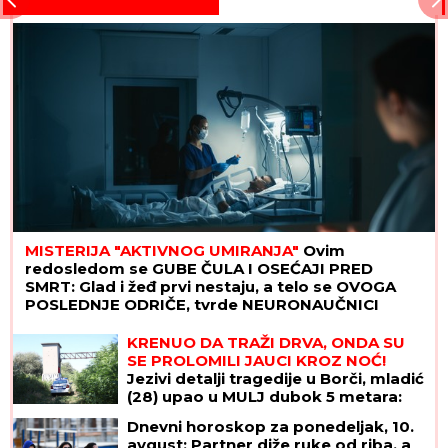
MISTERIJA "AKTIVNOG UMIRANJA"
Ovim
redosledom se GUBE ČULA I OSEĆAJI PRED
SMRT: Glad i žeđ prvi nestaju, a telo se OVOGA
POSLEDNJE ODRIČE, tvrde NEURONAUČNICI
KRENUO DA TRAŽI DRVA, ONDA SU
SE PROLOMILI JAUCI KROZ NOĆ!
Jezivi detalji tragedije u Borči, mladić
(28) upao u MULJ dubok 5 metara:
"Jadno dete, da tako strada..."
Dnevni horoskop za ponedeljak, 10.
(FOTO, VIDEO)
avgust: Partner diže ruke od riba, a