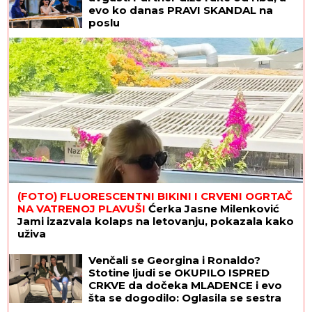
evo ko danas PRAVI SKANDAL na
poslu
(FOTO) FLUORESCENTNI BIKINI I CRVENI OGRTAČ
NA VATRENOJ PLAVUŠI
Ćerka Jasne Milenković
Jami izazvala kolaps na letovanju, pokazala kako
uživa
Venčali se Georgina i Ronaldo?
Stotine ljudi se OKUPILO ISPRED
CRKVE da dočeka MLADENCE i evo
šta se dogodilo: Oglasila se sestra
slavnog fudbalera, njegove klupske