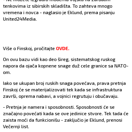
tenkovima iz sibirskih skladišta. To zahteva mnogo
vremena i novca - naglasio je Eklund, prema pisanju
United24Media.
Više o Finskoj, pročitajte
OVDE.
On ovu bazu vidi kao deo šireg, sistematskog ruskog
napora da ojača kopnene snage duž cele granice sa NATO-
om.
Iako se ukupan broj ruskih snaga povećava, prava pretnja
Finskoj će se materijalizovati tek kada se infrastruktura
završi, oprema nabavi, a vojnici regrutuju i obučavaju.
- Pretnja je namera i sposobnosti. Sposobnosti će se
značajno povećati kada se ove jedinice stvore. Tek tada će
zaista moći da funkcionišu - zaključio je Eklund, prenosi
Večernji list.