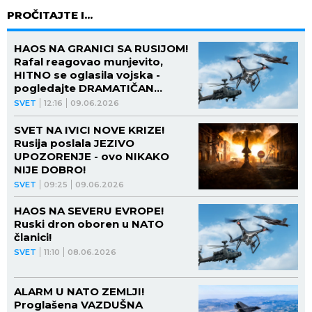
PROČITAJTE I...
HAOS NA GRANICI SA RUSIJOM!
Rafal reagovao munjevito,
HITNO se oglasila vojska -
pogledajte DRAMATIČAN
SNIMAK obaranja ruskog drona
SVET
12:16
09.06.2026
iznad članice NATO (VIDEO)
SVET NA IVICI NOVE KRIZE!
Rusija poslala JEZIVO
UPOZORENJE - ovo NIKAKO
NIJE DOBRO!
SVET
09:25
09.06.2026
HAOS NA SEVERU EVROPE!
Ruski dron oboren u NATO
članici!
SVET
11:10
08.06.2026
ALARM U NATO ZEMLJI!
Proglašena VAZDUŠNA